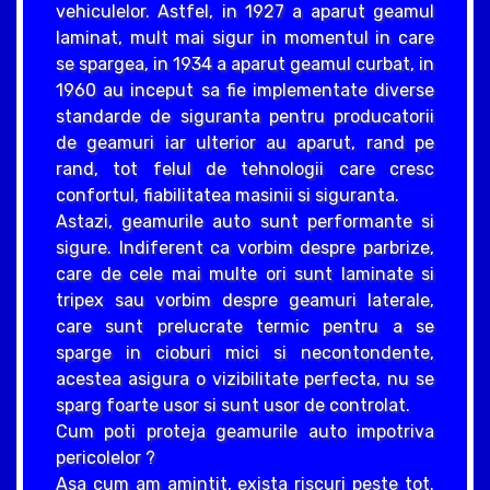
vehiculelor. Astfel, in 1927 a aparut geamul
laminat, mult mai sigur in momentul in care
se spargea, in 1934 a aparut geamul curbat, in
1960 au inceput sa fie implementate diverse
standarde de siguranta pentru producatorii
de geamuri iar ulterior au aparut, rand pe
rand, tot felul de tehnologii care cresc
confortul, fiabilitatea masinii si siguranta.
Astazi, geamurile auto sunt performante si
sigure. Indiferent ca vorbim despre parbrize,
care de cele mai multe ori sunt laminate si
tripex sau vorbim despre geamuri laterale,
care sunt prelucrate termic pentru a se
sparge in cioburi mici si necontondente,
acestea asigura o vizibilitate perfecta, nu se
sparg foarte usor si sunt usor de controlat.
Cum poti proteja geamurile auto impotriva
pericolelor ?
Asa cum am amintit, exista riscuri peste tot.