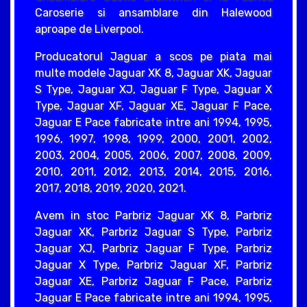
Caroserie si ansamblare din Halewood
aproape de Liverpool.
Producatorul Jaguar a scos pe piata mai
multe modele Jaguar XK 8, Jaguar XK, Jaguar
S Type, Jaguar XJ, Jaguar F Type, Jaguar X
Type, Jaguar XF, Jaguar XE, Jaguar F Pace,
Jaguar E Pace fabricate intre ani 1994, 1995,
1996, 1997, 1998, 1999, 2000, 2001, 2002,
2003, 2004, 2005, 2006, 2007, 2008, 2009,
2010, 2011, 2012, 2013, 2014, 2015, 2016,
2017, 2018, 2019, 2020, 2021.
Avem in stoc Parbriz Jaguar XK 8, Parbriz
Jaguar XK, Parbriz Jaguar S Type, Parbriz
Jaguar XJ, Parbriz Jaguar F Type, Parbriz
Jaguar X Type, Parbriz Jaguar XF, Parbriz
Jaguar XE, Parbriz Jaguar F Pace, Parbriz
Jaguar E Pace fabricate intre ani 1994, 1995,