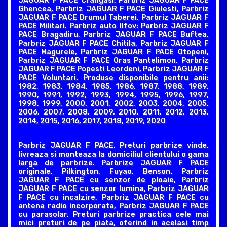
JAGUAR F PACE Crangasi, Parbriz JAGUAR F PACE
Ghencea, Parbriz JAGUAR F PACE Giulesti, Parbriz
JAGUAR F PACE Drumul Taberei, Parbriz JAGUAR F
PACE Militari. Parbriz auto Ilfov: Parbriz JAGUAR F
PACE Bragadiru, Parbriz JAGUAR F PACE Buftea,
Parbriz JAGUAR F PACE Chitila, Parbriz JAGUAR F
PACE Magurele, Parbriz JAGUAR F PACE Otopeni,
Parbriz JAGUAR F PACE Oras Pantelimon, Parbriz
JAGUAR F PACE Popesti Leordeni, Parbriz JAGUAR F
PACE Voluntari. Produse disponibile pentru anii:
1982, 1983, 1984, 1985, 1986, 1987, 1988, 1989,
1990, 1991, 1992, 1993, 1994, 1995, 1996, 1997,
1998, 1999, 2000, 2001, 2002, 2003, 2004, 2005,
2006, 2007, 2008, 2009, 2010, 2011, 2012, 2013,
2014, 2015, 2016, 2017, 2018, 2019, 2020
Parbriz JAGUAR F PACE. Preturi parbrize vinde,
livreaza si monteaza la domiciliul clientului o gama
larga de parbrize. Parbrize JAGUAR F PACE
originale, Pilkington, Fuyao, Benson. Parbriz
JAGUAR F PACE cu senzor de ploaie, Parbriz
JAGUAR F PACE cu senzor lumina, Parbriz JAGUAR
F PACE cu incalzire, Parbriz JAGUAR F PACE cu
antena radio incorporata, Parbriz JAGUAR F PACE
cu parasolar. Preturi parbrize practica cele mai
mici preturi de pe piata, oferind in acelasi timp