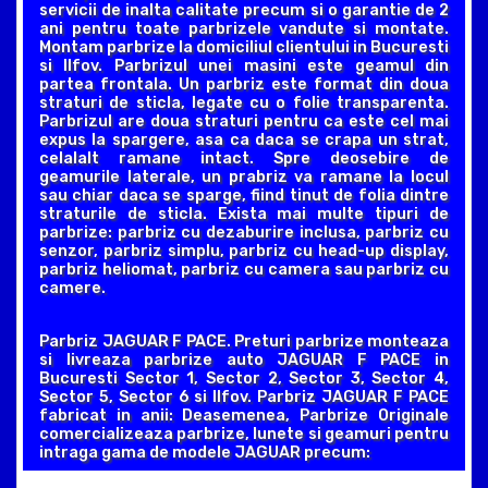
servicii de inalta calitate precum si o garantie de 2
ani pentru toate parbrizele vandute si montate.
Montam parbrize la domiciliul clientului in Bucuresti
si Ilfov. Parbrizul unei masini este geamul din
partea frontala. Un parbriz este format din doua
straturi de sticla, legate cu o folie transparenta.
Parbrizul are doua straturi pentru ca este cel mai
expus la spargere, asa ca daca se crapa un strat,
celalalt ramane intact. Spre deosebire de
geamurile laterale, un prabriz va ramane la locul
sau chiar daca se sparge, fiind tinut de folia dintre
straturile de sticla. Exista mai multe tipuri de
parbrize: parbriz cu dezaburire inclusa, parbriz cu
senzor, parbriz simplu, parbriz cu head-up display,
parbriz heliomat, parbriz cu camera sau parbriz cu
camere.
Parbriz JAGUAR F PACE. Preturi parbrize monteaza
si livreaza parbrize auto JAGUAR F PACE in
Bucuresti Sector 1, Sector 2, Sector 3, Sector 4,
Sector 5, Sector 6 si Ilfov. Parbriz JAGUAR F PACE
fabricat in anii: Deasemenea, Parbrize Originale
comercializeaza parbrize, lunete si geamuri pentru
intraga gama de modele JAGUAR precum: