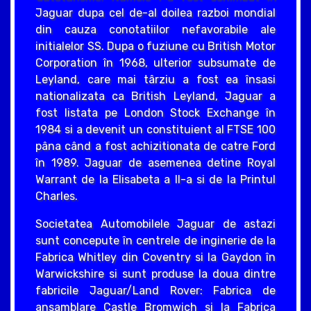
Jaguar dupa cel de-al doilea razboi mondial
din cauza conotatiilor nefavorabile ale
initialelor SS. Dupa o fuziune cu British Motor
Corporation în 1968, ulterior subsumate de
Leyland, care mai târziu a fost ea însasi
nationalizata ca British Leyland, Jaguar a
fost listata pe London Stock Exchange în
1984 si a devenit un constituient al FTSE 100
pâna când a fost achizitionata de catre Ford
în 1989. Jaguar de asemenea detine Royal
Warrant de la Elisabeta a II-a si de la Printul
Charles.
Societatea Automobilele Jaguar de astazi
sunt concepute în centrele de inginerie de la
Fabrica Whitley din Coventry si la Gaydon în
Warwickshire si sunt produse la doua dintre
fabricile Jaguar/Land Rover: Fabrica de
ansamblare Castle Bromwich si la Fabrica