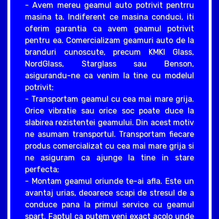
- Avem mereu geamul auto potrivit pentrru
masina ta. Indiferent ce masina conduci, iti
oferim garantia ca avem geamul potrivit
pentru ea. Comercializam geamuri auto de la
branduri cunoscute, precum KMKI Glass,
NordGlass, Starglass sau Benson,
asigurandu-ne ca venim la tine cu modelul
potrivit;
- Transportam geamul cu cea mai mare grija.
Orice vibratie sau orice soc poate duce la
slabirea rezistentei geamului. Din acest motiv
ne asumam transportul. Transportam fiecare
produs comercializat cu cea mai mare grija si
ne asiguram ca ajunge la tine in stare
perfecta;
- Montam geamul oriunde te-ai afla. Este un
avantaj urias, deoarece scapi de stresul de a
conduce pana la primul service cu geamul
spart. Faptul ca putem veni exact acolo unde