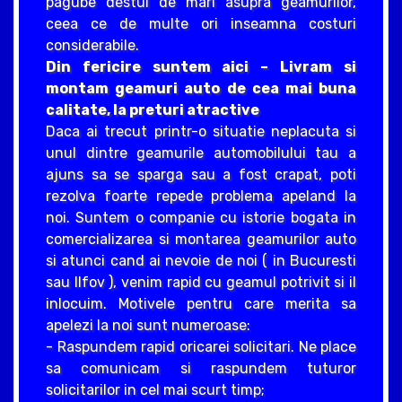
pagube destul de mari asupra geamurilor,
ceea ce de multe ori inseamna costuri
considerabile.
Din fericire suntem aici – Livram si
montam geamuri auto de cea mai buna
calitate, la preturi atractive
Daca ai trecut printr-o situatie neplacuta si
unul dintre geamurile automobilului tau a
ajuns sa se sparga sau a fost crapat, poti
rezolva foarte repede problema apeland la
noi. Suntem o companie cu istorie bogata in
comercializarea si montarea geamurilor auto
si atunci cand ai nevoie de noi ( in Bucuresti
sau Ilfov ), venim rapid cu geamul potrivit si il
inlocuim. Motivele pentru care merita sa
apelezi la noi sunt numeroase:
- Raspundem rapid oricarei solicitari. Ne place
sa comunicam si raspundem tuturor
solicitarilor in cel mai scurt timp;