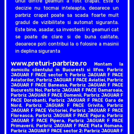
unul dintre geamuri a fost crapat. Este o
decizie nu tocmai inteleapta, deoarece un
parbriz crapat poate sa scada foarte mult
gradul de vizibilitate si automat siguranta.
Este bine, asadar, sa investesti in geamuri cat
se poate de clare si de buna calitate,
deoarece poti contribui la o folosire a masinii
in deplina siguranta
www.preturi-parbrize.ro
Montam la
domicilu clientului in Bucuresti si Ilfov. Parbriz
JAGUAR F PACE sector 1: Parbriz JAGUAR F PACE
Aviatorilor, Parbriz JAGUAR F PACE Aviatiei, Parbriz
JAGUAR F PACE Baneasa, Parbriz JAGUAR F PACE
Bucurestii Noi, Parbriz JAGUAR F PACE Damaroaia,
Parbriz JAGUAR F PACE Domenii, Parbriz JAGUAR F
PACE Dorobanti, Parbriz JAGUAR F PACE Gara de
Nord, Parbriz JAGUAR F PACE Grivita, Parbriz
JAGUAR F PACE Victoriei, Parbriz JAGUAR F PACE
Floreasca, Parbriz JAGUAR F PACE Pajura, Parbriz
JAGUAR F PACE Pipera, Parbriz JAGUAR F PACE
Primaverii, Parbriz JAGUAR F PACE Piata Romana.
Parbriz JAGUAR F PACE sector 2: Parbriz JAGUAR F