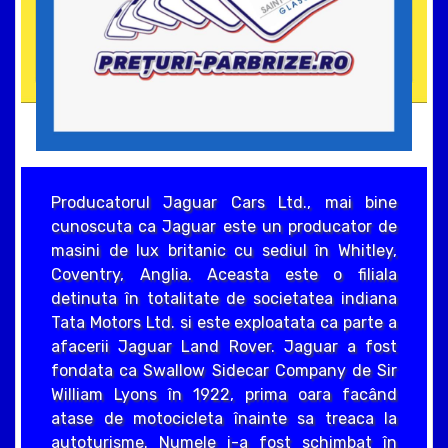
Producatorul Jaguar Cars Ltd., mai bine
cunoscuta ca Jaguar este un producator de
masini de lux britanic cu sediul în Whitley,
Coventry, Anglia. Aceasta este o filiala
detinuta în totalitate de societatea indiana
Tata Motors Ltd. si este exploatata ca parte a
afacerii Jaguar Land Rover. Jaguar a fost
fondata ca Swallow Sidecar Company de Sir
William Lyons în 1922, prima oara facând
atase de motocicleta înainte sa treaca la
autoturisme. Numele i-a fost schimbat în