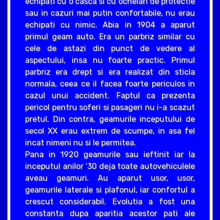
echipati cu o casca si cu ochelari de protectie
sau in cazuri mai putin confortabile, nu erau
echipati cu nimic. Abia in 1904 a aparut
primul geam auto. Era un parbriz similar cu
cele de astazi din punct de vedere al
aspectului, insa nu foarte practic. Primul
parbriz era drept si era realizat din sticla
normala, ceea ce il facea foarte periculos in
cazul unui accident. Faptul ca prezenta
pericol pentru soferi si pasageri nu i-a scazut
pretul. Din contra, geamurile inceputului de
secol XX erau extrem de scumpe, in asa fel
incat nimeni nu si le permitea.
Pana in 1920 geamurile sau ieftinit iar la
inceputul anilor ‘30 deja toate autovehiculele
aveau geamuri. Au aparut usor, usor,
geamurile laterale si plafonul, iar confortul a
crescut considerabil. Evolutia a fost una
constanta dupa aparitia acestor pati ale