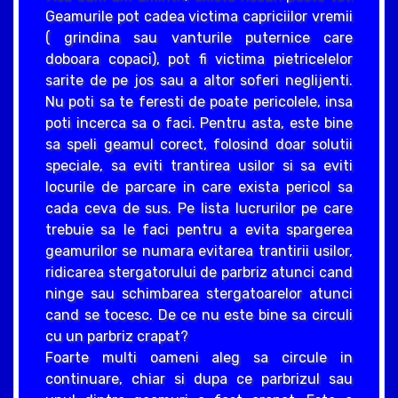
Geamurile pot cadea victima capriciilor vremii
( grindina sau vanturile puternice care
doboara copaci), pot fi victima pietricelelor
sarite de pe jos sau a altor soferi neglijenti.
Nu poti sa te feresti de poate pericolele, insa
poti incerca sa o faci. Pentru asta, este bine
sa speli geamul corect, folosind doar solutii
speciale, sa eviti trantirea usilor si sa eviti
locurile de parcare in care exista pericol sa
cada ceva de sus. Pe lista lucrurilor pe care
trebuie sa le faci pentru a evita spargerea
geamurilor se numara evitarea trantirii usilor,
ridicarea stergatorului de parbriz atunci cand
ninge sau schimbarea stergatoarelor atunci
cand se tocesc. De ce nu este bine sa circuli
cu un parbriz crapat?
Foarte multi oameni aleg sa circule in
continuare, chiar si dupa ce parbrizul sau