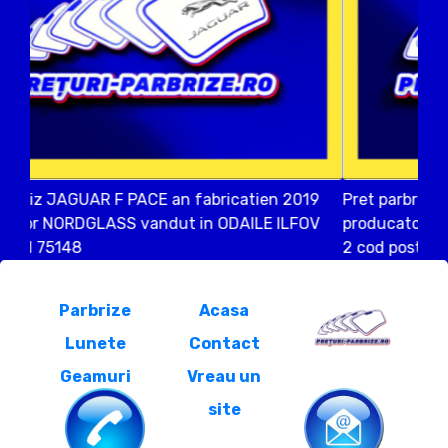
Pret parbriz JAGUAR F PACE an fabricatien 2017
producator ORIGINAL vandut in Bucuresti SECTOR
2 cod postal 23432
Parbrize
Acasa
Lunete
Contact
Geamuri
Vreau un
site