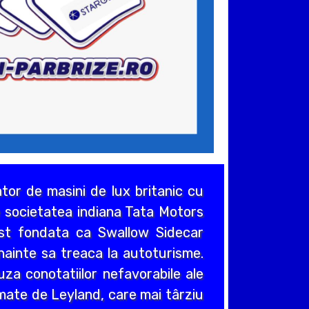
or de masini de lux britanic cu
de societatea indiana Tata Motors
ost fondata ca Swallow Sidecar
nainte sa treaca la autoturisme.
za conotatiilor nefavorabile ale
umate de Leyland, care mai târziu