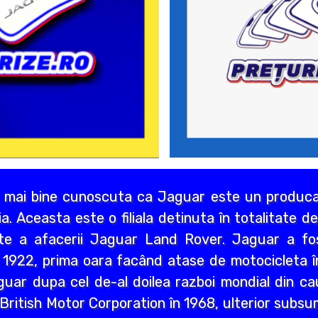
 mai bine cunoscuta ca Jaguar este un producat
lia. Aceasta este o filiala detinuta în totalitate 
rte a afacerii Jaguar Land Rover. Jaguar a f
 1922, prima oara facând atase de motocicleta î
uar dupa cel de-al doilea razboi mondial din cau
u British Motor Corporation în 1968, ulterior subs