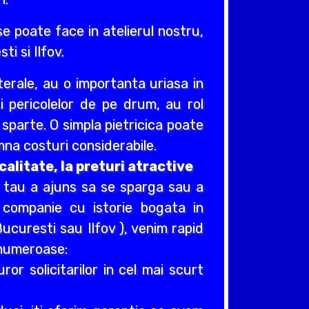
e poate face in atelierul nostru,
ti si Ilfov.
erale, au o importanta uriasa in
si pericolelor de pe drum, au rol
e sparte. O simpla pietricica poate
na costuri considerabile.
alitate, la preturi atractive
i tau a ajuns sa se sparga sau a
 companie cu istorie bogata in
ucuresti sau Ilfov ), venim rapid
t numeroase:
r solicitarilor in cel mai scurt