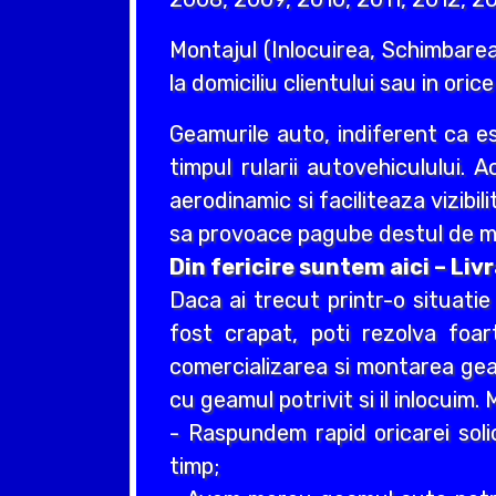
Montajul (Inlocuirea, Schimbarea
la domiciliu clientului sau in oric
Geamurile auto, indiferent ca e
timpul rularii autovehiculului. 
aerodinamic si faciliteaza vizibil
sa provoace pagube destul de ma
Din fericire suntem aici – Li
Daca ai trecut printr-o situati
fost crapat, poti rezolva foa
comercializarea si montarea geam
cu geamul potrivit si il inlocuim
- Raspundem rapid oricarei soli
timp;