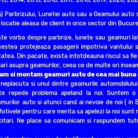
) Parbrizului, Lunetei auto sau a Geamului auto s
e locatie aleasa de client in orice sector din Bucures
ste vorba despre parbrize, lunete sau geamuri lat
Acestea protejeaza pasagerii impotriva vantului 
itatea. Din pacate, exista intotdeauna riscul sa fi
ri asupra geamurilor, ceea ce de multe ori inseam
vram si montam geamuri auto de cea mai buna c
e neplacuta si unul dintre geamurile automobilulu
rte repede problema apeland la noi. Suntem o
urilor auto si atunci cand ai nevoie de noi ( in B
. Motivele pentru care merita sa apelezi la noi sun
citari. Ne place sa comunicam si raspundem tuturo