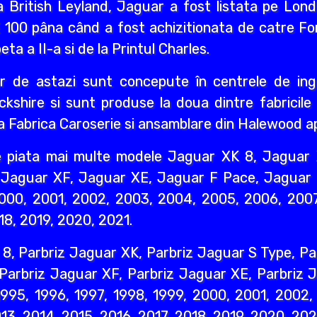
ca British Leyland, Jaguar a fost listata pe Lo
E 100 pâna când a fost achizitionata de catre F
ta a II-a si de la Printul Charles.
 de astazi sunt concepute în centrele de ingi
ckshire si sunt produse la doua dintre fabricil
a Fabrica Caroserie si ansamblare din Halewood a
e piata mai multe modele Jaguar XK 8, Jaguar 
Jaguar XF, Jaguar XE, Jaguar F Pace, Jaguar E
2000, 2001, 2002, 2003, 2004, 2005, 2006, 2007
18, 2019, 2020, 2021.
 8, Parbriz Jaguar XK, Parbriz Jaguar S Type, Pa
 Parbriz Jaguar XF, Parbriz Jaguar XE, Parbriz 
 1995, 1996, 1997, 1998, 1999, 2000, 2001, 2002
13, 2014, 2015, 2016, 2017, 2018, 2019, 2020, 202