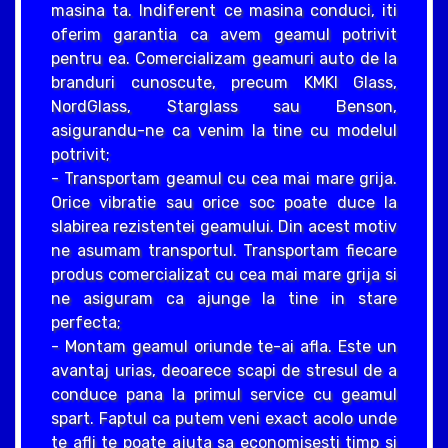
masina ta. Indiferent ce masina conduci, iti
oferim garantia ca avem geamul potrivit
pentru ea. Comercializam geamuri auto de la
branduri cunoscute, precum KMKI Glass,
NordGlass, Starglass sau Benson,
asigurandu-ne ca venim la tine cu modelul
potrivit;
- Transportam geamul cu cea mai mare grija.
Orice vibratie sau orice soc poate duce la
slabirea rezistentei geamului. Din acest motiv
ne asumam transportul. Transportam fiecare
produs comercializat cu cea mai mare grija si
ne asiguram ca ajunge la tine in stare
perfecta;
- Montam geamul oriunde te-ai afla. Este un
avantaj urias, deoarece scapi de stresul de a
conduce pana la primul service cu geamul
spart. Faptul ca putem veni exact acolo unde
te afli te poate ajuta sa economisesti timp si