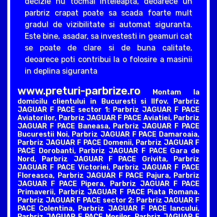
decizie nu tocmai inteleapta, deoarece un
parbriz crapat poate sa scada foarte mult
gradul de vizibilitate si automat siguranta.
Este bine, asadar, sa investesti in geamuri cat
se poate de clare si de buna calitate,
deoarece poti contribui la o folosire a masinii
in deplina siguranta
www.preturi-parbrize.ro
Montam la
domicilu clientului in Bucuresti si Ilfov. Parbriz
JAGUAR F PACE sector 1: Parbriz JAGUAR F PACE
Aviatorilor, Parbriz JAGUAR F PACE Aviatiei, Parbriz
JAGUAR F PACE Baneasa, Parbriz JAGUAR F PACE
Bucurestii Noi, Parbriz JAGUAR F PACE Damaroaia,
Parbriz JAGUAR F PACE Domenii, Parbriz JAGUAR F
PACE Dorobanti, Parbriz JAGUAR F PACE Gara de
Nord, Parbriz JAGUAR F PACE Grivita, Parbriz
JAGUAR F PACE Victoriei, Parbriz JAGUAR F PACE
Floreasca, Parbriz JAGUAR F PACE Pajura, Parbriz
JAGUAR F PACE Pipera, Parbriz JAGUAR F PACE
Primaverii, Parbriz JAGUAR F PACE Piata Romana.
Parbriz JAGUAR F PACE sector 2: Parbriz JAGUAR F
PACE Colentina, Parbriz JAGUAR F PACE Iancului,
Parbriz JAGUAR F PACE Mosilor, Parbriz JAGUAR F