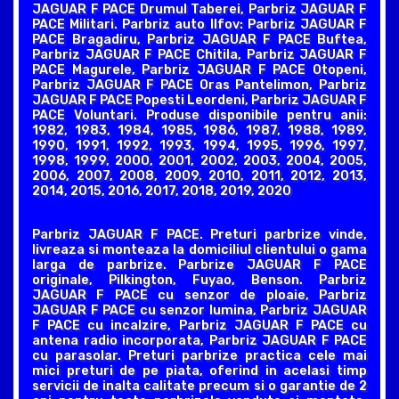
JAGUAR F PACE Drumul Taberei, Parbriz JAGUAR F
PACE Militari. Parbriz auto Ilfov: Parbriz JAGUAR F
PACE Bragadiru, Parbriz JAGUAR F PACE Buftea,
Parbriz JAGUAR F PACE Chitila, Parbriz JAGUAR F
PACE Magurele, Parbriz JAGUAR F PACE Otopeni,
Parbriz JAGUAR F PACE Oras Pantelimon, Parbriz
JAGUAR F PACE Popesti Leordeni, Parbriz JAGUAR F
PACE Voluntari. Produse disponibile pentru anii:
1982, 1983, 1984, 1985, 1986, 1987, 1988, 1989,
1990, 1991, 1992, 1993, 1994, 1995, 1996, 1997,
1998, 1999, 2000, 2001, 2002, 2003, 2004, 2005,
2006, 2007, 2008, 2009, 2010, 2011, 2012, 2013,
2014, 2015, 2016, 2017, 2018, 2019, 2020
Parbriz JAGUAR F PACE. Preturi parbrize vinde,
livreaza si monteaza la domiciliul clientului o gama
larga de parbrize. Parbrize JAGUAR F PACE
originale, Pilkington, Fuyao, Benson. Parbriz
JAGUAR F PACE cu senzor de ploaie, Parbriz
JAGUAR F PACE cu senzor lumina, Parbriz JAGUAR
F PACE cu incalzire, Parbriz JAGUAR F PACE cu
antena radio incorporata, Parbriz JAGUAR F PACE
cu parasolar. Preturi parbrize practica cele mai
mici preturi de pe piata, oferind in acelasi timp
servicii de inalta calitate precum si o garantie de 2