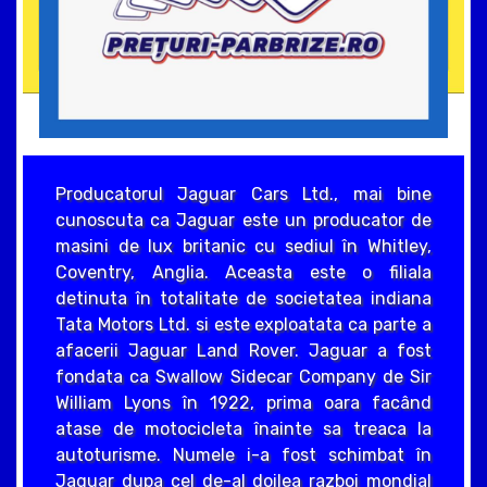
Producatorul Jaguar Cars Ltd., mai bine
cunoscuta ca Jaguar este un producator de
masini de lux britanic cu sediul în Whitley,
Coventry, Anglia. Aceasta este o filiala
detinuta în totalitate de societatea indiana
Tata Motors Ltd. si este exploatata ca parte a
afacerii Jaguar Land Rover. Jaguar a fost
fondata ca Swallow Sidecar Company de Sir
William Lyons în 1922, prima oara facând
atase de motocicleta înainte sa treaca la
autoturisme. Numele i-a fost schimbat în
Jaguar dupa cel de-al doilea razboi mondial