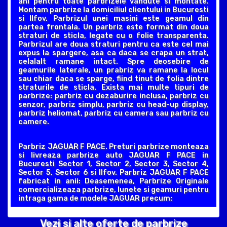
ani pentru toate parbrizele vandute si montate.
Montam parbrize la domiciliul clientului in Bucuresti
si Ilfov. Parbrizul unei masini este geamul din
partea frontala. Un parbriz este format din doua
straturi de sticla, legate cu o folie transparenta.
Parbrizul are doua straturi pentru ca este cel mai
expus la spargere, asa ca daca se crapa un strat,
celalalt ramane intact. Spre deosebire de
geamurile laterale, un prabriz va ramane la locul
sau chiar daca se sparge, fiind tinut de folia dintre
straturile de sticla. Exista mai multe tipuri de
parbrize: parbriz cu dezaburire inclusa, parbriz cu
senzor, parbriz simplu, parbriz cu head-up display,
parbriz heliomat, parbriz cu camera sau parbriz cu
camere.
Parbriz JAGUAR F PACE. Preturi parbrize monteaza
si livreaza parbrize auto JAGUAR F PACE in
Bucuresti Sector 1, Sector 2, Sector 3, Sector 4,
Sector 5, Sector 6 si Ilfov. Parbriz JAGUAR F PACE
fabricat in anii: Deasemenea, Parbrize Originale
comercializeaza parbrize, lunete si geamuri pentru
intraga gama de modele JAGUAR precum:
Vezi si alte oferte de parbrize