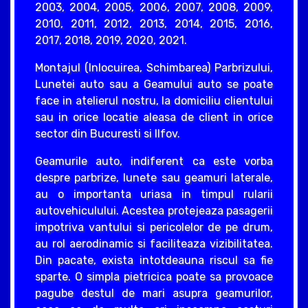
2003, 2004, 2005, 2006, 2007, 2008, 2009,
2010, 2011, 2012, 2013, 2014, 2015, 2016,
2017, 2018, 2019, 2020, 2021.
Montajul (Inlocuirea, Schimbarea) Parbrizului,
Lunetei auto sau a Geamului auto se poate
face in atelierul nostru, la domiciliu clientului
sau in orice locatie aleasa de client in orice
sector din Bucuresti si Ilfov.
Geamurile auto, indiferent ca este vorba
despre parbrize, lunete sau geamuri laterale,
au o importanta uriasa in timpul rularii
autovehiculului. Acestea protejeaza pasagerii
impotriva vantului si pericolelor de pe drum,
au rol aerodinamic si faciliteaza vizibilitatea.
Din pacate, exista intotdeauna riscul sa fie
sparte. O simpla pietricica poate sa provoace
pagube destul de mari asupra geamurilor,