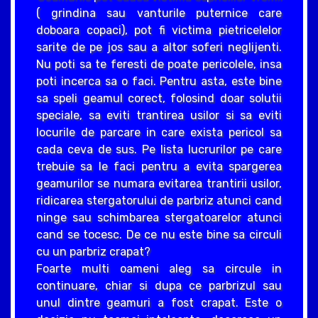
( grindina sau vanturile puternice care
doboara copaci), pot fi victima pietricelelor
sarite de pe jos sau a altor soferi neglijenti.
Nu poti sa te feresti de poate pericolele, insa
poti incerca sa o faci. Pentru asta, este bine
sa speli geamul corect, folosind doar solutii
speciale, sa eviti trantirea usilor si sa eviti
locurile de parcare in care exista pericol sa
cada ceva de sus. Pe lista lucrurilor pe care
trebuie sa le faci pentru a evita spargerea
geamurilor se numara evitarea trantirii usilor,
ridicarea stergatorului de parbriz atunci cand
ninge sau schimbarea stergatoarelor atunci
cand se tocesc. De ce nu este bine sa circuli
cu un parbriz crapat?
Foarte multi oameni aleg sa circule in
continuare, chiar si dupa ce parbrizul sau
unul dintre geamuri a fost crapat. Este o