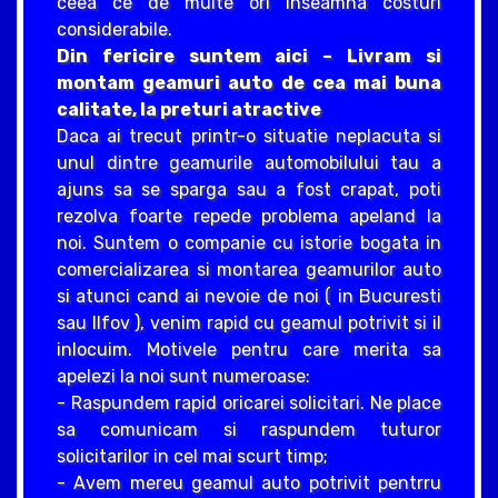
ceea ce de multe ori inseamna costuri
considerabile.
Din fericire suntem aici – Livram si
montam geamuri auto de cea mai buna
calitate, la preturi atractive
Daca ai trecut printr-o situatie neplacuta si
unul dintre geamurile automobilului tau a
ajuns sa se sparga sau a fost crapat, poti
rezolva foarte repede problema apeland la
noi. Suntem o companie cu istorie bogata in
comercializarea si montarea geamurilor auto
si atunci cand ai nevoie de noi ( in Bucuresti
sau Ilfov ), venim rapid cu geamul potrivit si il
inlocuim. Motivele pentru care merita sa
apelezi la noi sunt numeroase:
- Raspundem rapid oricarei solicitari. Ne place
sa comunicam si raspundem tuturor
solicitarilor in cel mai scurt timp;
- Avem mereu geamul auto potrivit pentrru