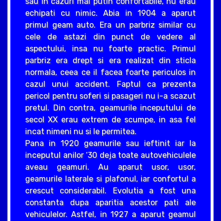
sau in cazuri mai putin confortabile, nu erau
echipati cu nimic. Abia in 1904 a aparut
primul geam auto. Era un parbriz similar cu
cele de astazi din punct de vedere al
aspectului, insa nu foarte practic. Primul
parbriz era drept si era realizat din sticla
normala, ceea ce il facea foarte periculos in
cazul unui accident. Faptul ca prezenta
pericol pentru soferi si pasageri nu i-a scazut
pretul. Din contra, geamurile inceputului de
secol XX erau extrem de scumpe, in asa fel
incat nimeni nu si le permitea.
Pana in 1920 geamurile sau ieftinit iar la
inceputul anilor ‘30 deja toate autovehiculele
aveau geamuri. Au aparut usor, usor,
geamurile laterale si plafonul, iar confortul a
crescut considerabil. Evolutia a fost una
constanta dupa aparitia acestor pati ale
vehiculelor. Astfel, in 1927 a aparut geamul