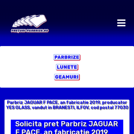
Parbriz JAGUAR F PACE, an fabricatie 2019, producator
YES GLASS, vandut in BRANESTI, ILFOV, cod postal 77030
Solicita pret Parbriz JAGUAR
F PACE, an fabricatie 2019