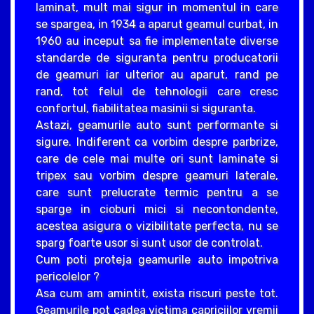
laminat, mult mai sigur in momentul in care
se spargea, in 1934 a aparut geamul curbat, in
1960 au inceput sa fie implementate diverse
standarde de siguranta pentru producatorii
de geamuri iar ulterior au aparut, rand pe
rand, tot felul de tehnologii care cresc
confortul, fiabilitatea masinii si siguranta.
Astazi, geamurile auto sunt performante si
sigure. Indiferent ca vorbim despre parbrize,
care de cele mai multe ori sunt laminate si
tripex sau vorbim despre geamuri laterale,
care sunt prelucrate termic pentru a se
sparge in cioburi mici si necontondente,
acestea asigura o vizibilitate perfecta, nu se
sparg foarte usor si sunt usor de controlat.
Cum poti proteja geamurile auto impotriva
pericolelor ?
Asa cum am amintit, exista riscuri peste tot.
Geamurile pot cadea victima capriciilor vremii