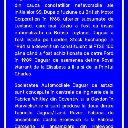
din cauza conotatiilor nefavorabile ale
initialelor SS. Dupa o fuziune cu British Motor
Corporation în 1968, ulterior subsumate de
Leyland, care mai târziu a fost ea însasi
nationalizata ca British Leyland, Jaguar a
fost listata pe London Stock Exchange în
1984 si a devenit un constituient al FTSE 100
pâna când a fost achizitionata de catre Ford
în 1989. Jaguar de asemenea detine Royal
Warrant de la Elisabeta a II-a si de la Printul
Charles.
Societatea Automobilele Jaguar de astazi
sunt concepute în centrele de inginerie de la
Fabrica Whitley din Coventry si la Gaydon în
Warwickshire si sunt produse la doua dintre
fabricile Jaguar/Land Rover: Fabrica de
ansamblare Castle Bromwich si la Fabrica
Caroserie si ansamblare din Halewood