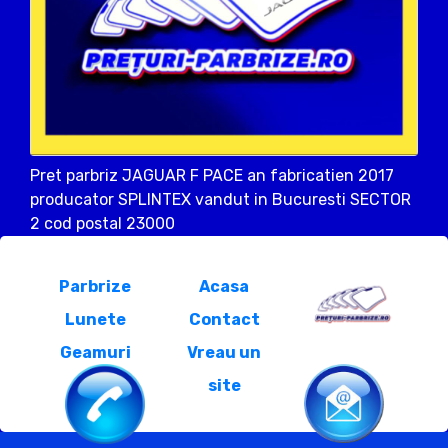
Pret parbriz JAGUAR F PACE an fabricatien 2017
producator SPLINTEX vandut in Bucuresti SECTOR
2 cod postal 23000
Parbrize
Acasa
Lunete
Contact
Geamuri
Vreau un
site