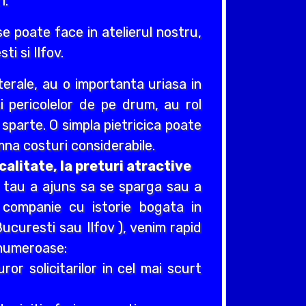
1.
e poate face in atelierul nostru,
ti si Ilfov.
erale, au o importanta uriasa in
si pericolelor de pe drum, au rol
e sparte. O simpla pietricica poate
na costuri considerabile.
alitate, la preturi atractive
i tau a ajuns sa se sparga sau a
 companie cu istorie bogata in
ucuresti sau Ilfov ), venim rapid
t numeroase:
r solicitarilor in cel mai scurt