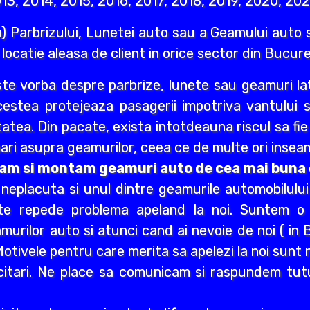
13, 2014, 2015, 2016, 2017, 2018, 2019, 2020, 202
) Parbrizului, Lunetei auto sau a Geamului auto s
e locatie aleasa de client in orice sector din Bucures
ste vorba despre parbrize, lunete sau geamuri lat
Acestea protejeaza pasagerii impotriva vantului 
itatea. Din pacate, exista intotdeauna riscul sa fi
ri asupra geamurilor, ceea ce de multe ori inseam
vram si montam geamuri auto de cea mai buna c
e neplacuta si unul dintre geamurile automobilulu
rte repede problema apeland la noi. Suntem o
urilor auto si atunci cand ai nevoie de noi ( in B
. Motivele pentru care merita sa apelezi la noi sun
citari. Ne place sa comunicam si raspundem tuturo