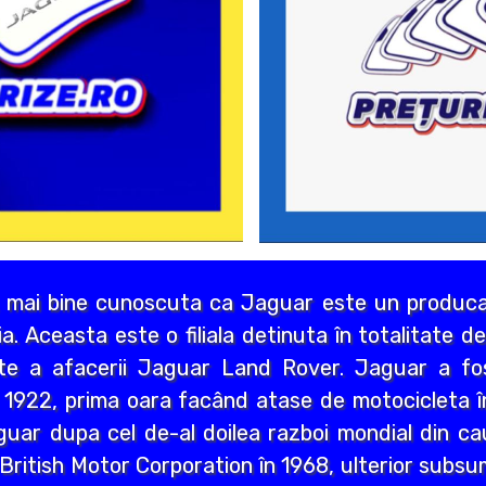
 mai bine cunoscuta ca Jaguar este un producat
lia. Aceasta este o filiala detinuta în totalitate 
rte a afacerii Jaguar Land Rover. Jaguar a f
 1922, prima oara facând atase de motocicleta î
uar dupa cel de-al doilea razboi mondial din cau
u British Motor Corporation în 1968, ulterior subs