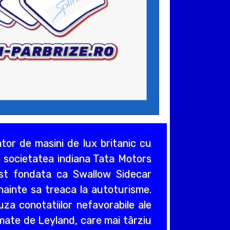
or de masini de lux britanic cu
de societatea indiana Tata Motors
ost fondata ca Swallow Sidecar
nainte sa treaca la autoturisme.
za conotatiilor nefavorabile ale
umate de Leyland, care mai târziu