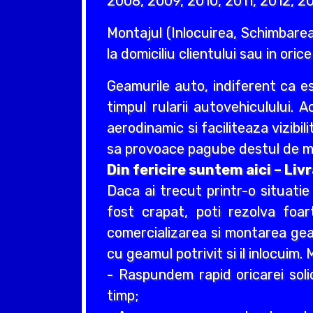
2008, 2009, 2010, 2011, 2012, 20
Montajul (Inlocuirea, Schimbarea
la domiciliu clientului sau in oric
Geamurile auto, indiferent ca e
timpul rularii autovehiculului. 
aerodinamic si faciliteaza vizibil
sa provoace pagube destul de ma
Din fericire suntem aici – Li
Daca ai trecut printr-o situati
fost crapat, poti rezolva foa
comercializarea si montarea geam
cu geamul potrivit si il inlocuim
- Raspundem rapid oricarei soli
timp;