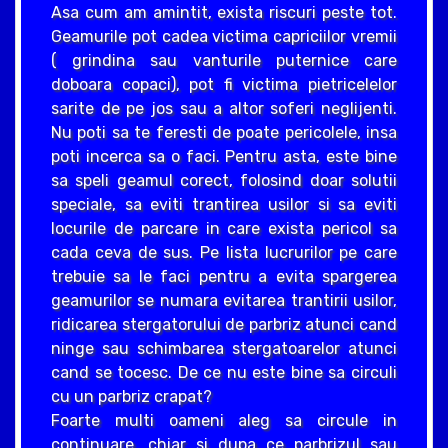
Asa cum am amintit, exista riscuri peste tot.
Geamurile pot cadea victima capriciilor vremii
( grindina sau vanturile puternice care
doboara copaci), pot fi victima pietricelelor
sarite de pe jos sau a altor soferi neglijenti.
Nu poti sa te feresti de poate pericolele, insa
poti incerca sa o faci. Pentru asta, este bine
sa speli geamul corect, folosind doar solutii
speciale, sa eviti trantirea usilor si sa eviti
locurile de parcare in care exista pericol sa
cada ceva de sus. Pe lista lucrurilor pe care
trebuie sa le faci pentru a evita spargerea
geamurilor se numara evitarea trantirii usilor,
ridicarea stergatorului de parbriz atunci cand
ninge sau schimbarea stergatoarelor atunci
cand se tocesc. De ce nu este bine sa circuli
cu un parbriz crapat?
Foarte multi oameni aleg sa circule in
continuare, chiar si dupa ce parbrizul sau