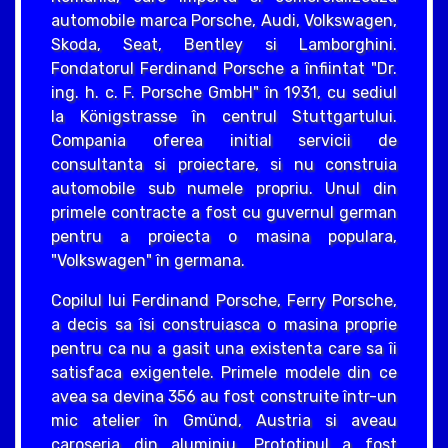
automobile marca Porsche, Audi, Volkswagen,
Skoda, Seat, Bentley si Lamborghini.
Fondatorul Ferdinand Porsche a înfiintat "Dr.
ing. h. c. F. Porsche GmbH" în 1931, cu sediul
la Königstrasse în centrul Stuttgartului.
Compania oferea initial servicii de
consultanta si proiectare, si nu construia
automobile sub numele propriu. Unul din
primele contracte a fost cu guvernul german
pentru a proiecta o masina populara,
"Volkswagen" în germana.
Copilul lui Ferdinand Porsche, Ferry Porsche,
a decis sa îsi construiasca o masina proprie
pentru ca nu a gasit una existenta care sa îi
satisfaca exigentele. Primele modele din ce
avea sa devina 356 au fost construite într-un
mic atelier în Gmünd, Austria si aveau
caroseria din aluminiu. Prototipul a fost