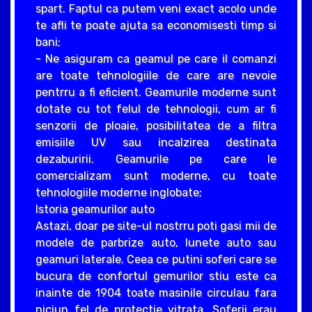
spart. Faptul ca putem veni exact acolo unde
te afli te poate ajuta sa economisesti timp si
bani;
- Ne asiguram ca geamul pe care il comanzi
are toate tehnologiile de care are nevoie
pentrru a fi eficient. Geamurile moderne sunt
dotate cu tot felul de tehnologii, cum ar fi
senzorii de ploaie, posibilitatea de a filtra
emisiile UV sau incalzirea destinata
dezaburirii. Geamurile pe care le
comercializam sunt moderne, cu toate
tehnologiile moderne inglobate;
Istoria geamurilor auto
Astazi, doar pe site-ul nostrru poti gasi mii de
modele de parbrize auto, lunete auto sau
geamuri laterale. Ceea ce putini soferi care se
bucura de confortul gemurilor stiu este ca
inainte de 1904 toate masinile circulau fara
niciun fel de protectie vitrata. Soferii erau