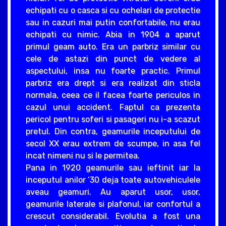
echipati cu o casca si cu ochelari de protectie
sau in cazuri mai putin confortabile, nu erau
echipati cu nimic. Abia in 1904 a aparut
primul geam auto. Era un parbriz similar cu
cele de astazi din punct de vedere al
aspectului, insa nu foarte practic. Primul
parbriz era drept si era realizat din sticla
normala, ceea ce il facea foarte periculos in
cazul unui accident. Faptul ca prezenta
pericol pentru soferi si pasageri nu i-a scazut
pretul. Din contra, geamurile inceputului de
secol XX erau extrem de scumpe, in asa fel
incat nimeni nu si le permitea.
Pana in 1920 geamurile sau ieftinit iar la
inceputul anilor ‘30 deja toate autovehiculele
aveau geamuri. Au aparut usor, usor,
geamurile laterale si plafonul, iar confortul a
crescut considerabil. Evolutia a fost una