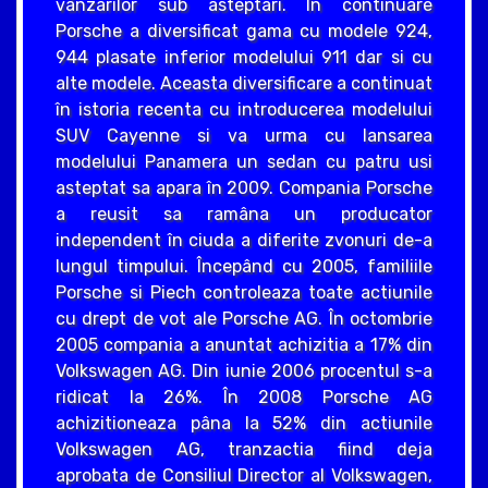
vânzarilor sub asteptari. În continuare
Porsche a diversificat gama cu modele 924,
944 plasate inferior modelului 911 dar si cu
alte modele. Aceasta diversificare a continuat
în istoria recenta cu introducerea modelului
SUV Cayenne si va urma cu lansarea
modelului Panamera un sedan cu patru usi
asteptat sa apara în 2009. Compania Porsche
a reusit sa ramâna un producator
independent în ciuda a diferite zvonuri de-a
lungul timpului. Începând cu 2005, familiile
Porsche si Piech controleaza toate actiunile
cu drept de vot ale Porsche AG. În octombrie
2005 compania a anuntat achizitia a 17% din
Volkswagen AG. Din iunie 2006 procentul s-a
ridicat la 26%. În 2008 Porsche AG
achizitioneaza pâna la 52% din actiunile
Volkswagen AG, tranzactia fiind deja
aprobata de Consiliul Director al Volkswagen,