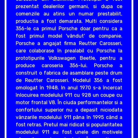
prezentat dealerilor germani, si dupa ce
comenzile au atins un numar prestabilit,
productia a fost demarata. Multi considera
356-le ca primul Porsche doar pentru ca a
fost primul model 'vândut' de companie.
Porsche a angajat firma Reutter Carosseri,
care colaborase în prealabil cu Porsche la
prototipurile Volkswagen Beetle, pentru a
produce caroseria 356-lui. Porsche a
construit o fabrica de asamblare peste drum
de Reutter Carosseri. Modelul 356 a fost
omologat în 1948. In anul 1970 s-a încercat
înlocuirea modelului 911 cu 928 un coupe cu
motor frontal V8. În ciuda performantelor si a
confortului superior nu a depasit niciodata
vânzarile modelului 911 pâna în 1995 când a
fost retras. Pretul mai ridicat si popularitatea
modelului 911 au fost unele din motivele