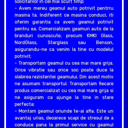
solicitarilor in cel mai scurt timp;
- Avem mereu geamul auto potrivit pentrru
masina ta. Indiferent ce masina conduci, iti
oferim garantia ca avem geamul potrivit
pentru ea. Comercializam geamuri auto de la
branduri cunoscute, precum KMKI Glass,
NordGlass, Starglass sau Benson,
asigurandu-ne ca venim la tine cu modelul
potrivit;
- Transportam geamul cu cea mai mare grija.
Orice vibratie sau orice soc poate duce la
slabirea rezistentei geamului. Din acest motiv
ne asumam transportul. Transportam fiecare
produs comercializat cu cea mai mare grija si
ne asiguram ca ajunge la tine in stare
perfecta;
- Montam geamul oriunde te-ai afla. Este un
avantaj urias, deoarece scapi de stresul de a
conduce pana la primul service cu geamul