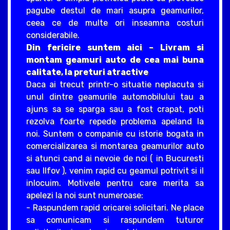
pagube destul de mari asupra geamurilor,
ceea ce de multe ori inseamna costuri
considerabile.
Din fericire suntem aici – Livram si
montam geamuri auto de cea mai buna
calitate, la preturi atractive
Daca ai trecut printr-o situatie neplacuta si
unul dintre geamurile automobilului tau a
ajuns sa se sparga sau a fost crapat, poti
rezolva foarte repede problema apeland la
noi. Suntem o companie cu istorie bogata in
comercializarea si montarea geamurilor auto
si atunci cand ai nevoie de noi ( in Bucuresti
sau Ilfov ), venim rapid cu geamul potrivit si il
inlocuim. Motivele pentru care merita sa
apelezi la noi sunt numeroase:
- Raspundem rapid oricarei solicitari. Ne place
sa comunicam si raspundem tuturor