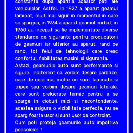
constanta dupa aparitia acestor pati ale
vehiculelor. Astfel, in 1927 a aparut geamul
laminat, mult mai sigur in momentul in care
se spargea, in 1934 a aparut geamul curbat, in
1960 au inceput sa fie implementate diverse
standarde de siguranta pentru producatorii
de geamuri iar ulterior au aparut, rand pe
rand, tot felul de tehnologii care cresc
confortul, fiabilitatea masinii si siguranta.
Astazi, geamurile auto sunt performante si
sigure. Indiferent ca vorbim despre parbrize,
care de cele mai multe ori sunt laminate si
tripex sau vorbim despre geamuri laterale,
care sunt prelucrate termic pentru a se
sparge in cioburi mici si necontondente,
acestea asigura o vizibilitate perfecta, nu se
sparg foarte usor si sunt usor de controlat.
Cum poti proteja geamurile auto impotriva
pericolelor ?