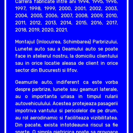
Carrera fabricate intre ani 1994, 1995, 1996,
1997, 1998, 1999, 2000, 2001, 2002, 2003,
2004, 2005, 2006, 2007, 2008, 2009, 2010,
2011, 2012, 2013, 2014, 2015, 2016, 2017,
2018, 2019, 2020, 2021.
Montajul (Inlocuirea, Schimbarea) Parbrizului,
Lunetei auto sau a Geamului auto se poate
face in atelierul nostru, la domiciliu clientului
sau in orice locatie aleasa de client in orice
sector din Bucuresti si Ilfov.
Geamurile auto, indiferent ca este vorba
despre parbrize, lunete sau geamuri laterale,
au o importanta uriasa in timpul rularii
autovehiculului. Acestea protejeaza pasagerii
impotriva vantului si pericolelor de pe drum,
au rol aerodinamic si faciliteaza vizibilitatea.
Din pacate, exista intotdeauna riscul sa fie
sparte. O simpla pietricica poate sa provoace