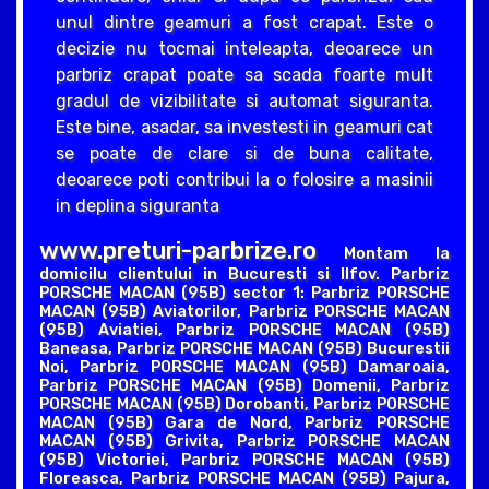
unul dintre geamuri a fost crapat. Este o
decizie nu tocmai inteleapta, deoarece un
parbriz crapat poate sa scada foarte mult
gradul de vizibilitate si automat siguranta.
Este bine, asadar, sa investesti in geamuri cat
se poate de clare si de buna calitate,
deoarece poti contribui la o folosire a masinii
in deplina siguranta
www.preturi-parbrize.ro
Montam la
domicilu clientului in Bucuresti si Ilfov. Parbriz
PORSCHE MACAN (95B) sector 1: Parbriz PORSCHE
MACAN (95B) Aviatorilor, Parbriz PORSCHE MACAN
(95B) Aviatiei, Parbriz PORSCHE MACAN (95B)
Baneasa, Parbriz PORSCHE MACAN (95B) Bucurestii
Noi, Parbriz PORSCHE MACAN (95B) Damaroaia,
Parbriz PORSCHE MACAN (95B) Domenii, Parbriz
PORSCHE MACAN (95B) Dorobanti, Parbriz PORSCHE
MACAN (95B) Gara de Nord, Parbriz PORSCHE
MACAN (95B) Grivita, Parbriz PORSCHE MACAN
(95B) Victoriei, Parbriz PORSCHE MACAN (95B)
Floreasca, Parbriz PORSCHE MACAN (95B) Pajura,