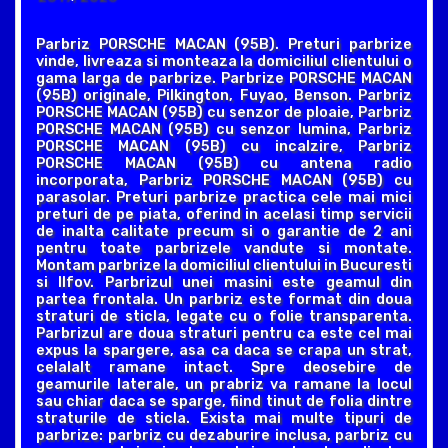
Parbriz PORSCHE MACAN (95B). Preturi parbrize
vinde, livreaza si monteaza la domiciliul clientului o
gama larga de parbrize. Parbrize PORSCHE MACAN
(95B) originale, Pilkington, Fuyao, Benson. Parbriz
PORSCHE MACAN (95B) cu senzor de ploaie, Parbriz
PORSCHE MACAN (95B) cu senzor lumina, Parbriz
PORSCHE MACAN (95B) cu incalzire, Parbriz
PORSCHE MACAN (95B) cu antena radio
incorporata, Parbriz PORSCHE MACAN (95B) cu
parasolar. Preturi parbrize practica cele mai mici
preturi de pe piata, oferind in acelasi timp servicii
de inalta calitate precum si o garantie de 2 ani
pentru toate parbrizele vandute si montate.
Montam parbrize la domiciliul clientului in Bucuresti
si Ilfov. Parbrizul unei masini este geamul din
partea frontala. Un parbriz este format din doua
straturi de sticla, legate cu o folie transparenta.
Parbrizul are doua straturi pentru ca este cel mai
expus la spargere, asa ca daca se crapa un strat,
celalalt ramane intact. Spre deosebire de
geamurile laterale, un prabriz va ramane la locul
sau chiar daca se sparge, fiind tinut de folia dintre
straturile de sticla. Exista mai multe tipuri de
parbrize: parbriz cu dezaburire inclusa, parbriz cu