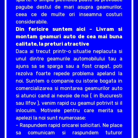
pagube destul de mari asupra geamurilor,
ceea ce de multe ori inseamna costuri
considerabile.
Din fericire suntem aici – Livram si
montam geamuri auto de cea mai buna
calitate, la preturi atractive
Daca ai trecut printr-o situatie neplacuta si
unul dintre geamurile automobilului tau a
ajuns sa se sparga sau a fost crapat, poti
rezolva foarte repede problema apeland la
noi. Suntem o companie cu istorie bogata in
comercializarea si montarea geamurilor auto
si atunci cand ai nevoie de noi ( in Bucuresti
sau Ilfov ), venim rapid cu geamul potrivit si il
inlocuim. Motivele pentru care merita sa
apelezi la noi sunt numeroase:
- Raspundem rapid oricarei solicitari. Ne place
sa comunicam si raspundem tuturor