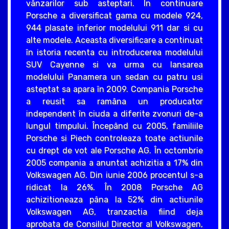
vânzarilor sub asteptari. În continuare
Porsche a diversificat gama cu modele 924,
944 plasate inferior modelului 911 dar si cu
alte modele. Aceasta diversificare a continuat
în istoria recenta cu introducerea modelului
SUV Cayenne si va urma cu lansarea
modelului Panamera un sedan cu patru usi
asteptat sa apara în 2009. Compania Porsche
a reusit sa ramâna un producator
independent în ciuda a diferite zvonuri de-a
lungul timpului. Începând cu 2005, familiile
Porsche si Piech controleaza toate actiunile
cu drept de vot ale Porsche AG. În octombrie
2005 compania a anuntat achizitia a 17% din
Volkswagen AG. Din iunie 2006 procentul s-a
ridicat la 26%. În 2008 Porsche AG
achizitioneaza pâna la 52% din actiunile
Volkswagen AG, tranzactia fiind deja
aprobata de Consiliul Director al Volkswagen,