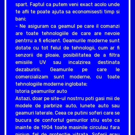
spart. Faptul ca putem veni exact acolo unde
te afli te poate ajuta sa economisesti timp si
bani;
- Ne asiguram ca geamul pe care il comanzi
are toate tehnologiile de care are nevoie
pentrru a fi eficient. Geamurile moderne sunt
dotate cu tot felul de tehnologii, cum ar fi
senzorii de ploaie, posibilitatea de a filtra
emisiile UV sau incalzirea destinata
dezaburirii. Geamurile pe care le
comercializam sunt moderne, cu toate
tehnologiile moderne inglobate;
Istoria geamurilor auto
Astazi, doar pe site-ul nostrru poti gasi mii de
modele de parbrize auto, lunete auto sau
geamuri laterale. Ceea ce putini soferi care se
bucura de confortul gemurilor stiu este ca
inainte de 1904 toate masinile circulau fara
niciun fel de protectie vitrata. Soferii erau