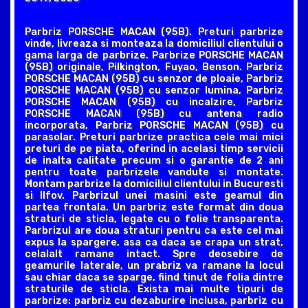
Parbriz PORSCHE MACAN (95B). Preturi parbrize
vinde, livreaza si monteaza la domiciliul clientului o
gama larga de parbrize. Parbrize PORSCHE MACAN
(95B) originale, Pilkington, Fuyao, Benson. Parbriz
PORSCHE MACAN (95B) cu senzor de ploaie, Parbriz
PORSCHE MACAN (95B) cu senzor lumina, Parbriz
PORSCHE MACAN (95B) cu incalzire, Parbriz
PORSCHE MACAN (95B) cu antena radio
incorporata, Parbriz PORSCHE MACAN (95B) cu
parasolar. Preturi parbrize practica cele mai mici
preturi de pe piata, oferind in acelasi timp servicii
de inalta calitate precum si o garantie de 2 ani
pentru toate parbrizele vandute si montate.
Montam parbrize la domiciliul clientului in Bucuresti
si Ilfov. Parbrizul unei masini este geamul din
partea frontala. Un parbriz este format din doua
straturi de sticla, legate cu o folie transparenta.
Parbrizul are doua straturi pentru ca este cel mai
expus la spargere, asa ca daca se crapa un strat,
celalalt ramane intact. Spre deosebire de
geamurile laterale, un prabriz va ramane la locul
sau chiar daca se sparge, fiind tinut de folia dintre
straturile de sticla. Exista mai multe tipuri de
parbrize: parbriz cu dezaburire inclusa, parbriz cu