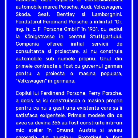
automobile marca Porsche, Audi, Volkswagen,
Skoda, Seat, Bentley si Lamborghini.
Fondatorul Ferdinand Porsche a înfiintat "Dr.
ing. h. c. F. Porsche GmbH" în 1931, cu sediul
la Königstrasse în centrul Stuttgartului.
Compania oferea initial servicii de
consultanta si proiectare, si nu construia
automobile sub numele propriu. Unul din
primele contracte a fost cu guvernul german
pentru a proiecta o masina populara,
"Volkswagen" în germana.
Copilul lui Ferdinand Porsche, Ferry Porsche,
a decis sa îsi construiasca o masina proprie
pentru ca nu a gasit una existenta care sa îi
satisfaca exigentele. Primele modele din ce
avea sa devina 356 au fost construite într-un
mic atelier în Gmünd, Austria si aveau
caroseria din aluminiu. Prototipul a fost