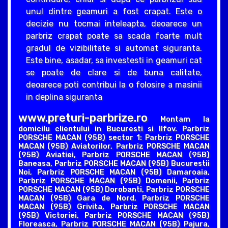
unul dintre geamuri a fost crapat. Este o
decizie nu tocmai inteleapta, deoarece un
parbriz crapat poate sa scada foarte mult
gradul de vizibilitate si automat siguranta.
Este bine, asadar, sa investesti in geamuri cat
se poate de clare si de buna calitate,
deoarece poti contribui la o folosire a masinii
in deplina siguranta
www.preturi-parbrize.ro
Montam la
domicilu clientului in Bucuresti si Ilfov. Parbriz
PORSCHE MACAN (95B) sector 1: Parbriz PORSCHE
MACAN (95B) Aviatorilor, Parbriz PORSCHE MACAN
(95B) Aviatiei, Parbriz PORSCHE MACAN (95B)
Baneasa, Parbriz PORSCHE MACAN (95B) Bucurestii
Noi, Parbriz PORSCHE MACAN (95B) Damaroaia,
Parbriz PORSCHE MACAN (95B) Domenii, Parbriz
PORSCHE MACAN (95B) Dorobanti, Parbriz PORSCHE
MACAN (95B) Gara de Nord, Parbriz PORSCHE
MACAN (95B) Grivita, Parbriz PORSCHE MACAN
(95B) Victoriei, Parbriz PORSCHE MACAN (95B)
Floreasca, Parbriz PORSCHE MACAN (95B) Pajura,