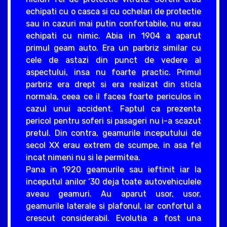
echipati cu o casca si cu ochelari de protectie
sau in cazuri mai putin confortabile, nu erau
echipati cu nimic. Abia in 1904 a aparut
primul geam auto. Era un parbriz similar cu
cele de astazi din punct de vedere al
aspectului, insa nu foarte practic. Primul
parbriz era drept si era realizat din sticla
normala, ceea ce il facea foarte periculos in
cazul unui accident. Faptul ca prezenta
pericol pentru soferi si pasageri nu i-a scazut
pretul. Din contra, geamurile inceputului de
secol XX erau extrem de scumpe, in asa fel
incat nimeni nu si le permitea.
Pana in 1920 geamurile sau ieftinit iar la
inceputul anilor ‘30 deja toate autovehiculele
aveau geamuri. Au aparut usor, usor,
geamurile laterale si plafonul, iar confortul a
crescut considerabil. Evolutia a fost una