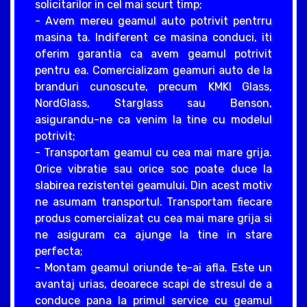
solicitarilor in cel mai scurt timp;
- Avem mereu geamul auto potrivit pentrru
masina ta. Indiferent ce masina conduci, iti
oferim garantia ca avem geamul potrivit
pentru ea. Comercializam geamuri auto de la
branduri cunoscute, precum KMKI Glass,
NordGlass, Starglass sau Benson,
asigurandu-ne ca venim la tine cu modelul
potrivit;
- Transportam geamul cu cea mai mare grija.
Orice vibratie sau orice soc poate duce la
slabirea rezistentei geamului. Din acest motiv
ne asumam transportul. Transportam fiecare
produs comercializat cu cea mai mare grija si
ne asiguram ca ajunge la tine in stare
perfecta;
- Montam geamul oriunde te-ai afla. Este un
avantaj urias, deoarece scapi de stresul de a
conduce pana la primul service cu geamul