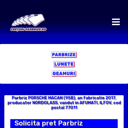
Parbriz PORSCHE MACAN (95B), an fabricatie 2017,
producator NORDGLASS, vandut in AFUMATI, ILFOV, cod
postal 77011
Solicita pret Parbriz