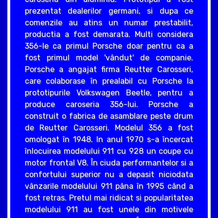
prezentat dealerilor germani, si dupa ce
comenzile au atins un numar prestabilit,
productia a fost demarata. Multi considera
356-le ca primul Porsche doar pentru ca a
fost primul model 'vândut' de companie.
Porsche a angajat firma Reutter Carosseri,
care colaborase în prealabil cu Porsche la
prototipurile Volkswagen Beetle, pentru a
produce caroseria 356-lui. Porsche a
construit o fabrica de asamblare peste drum
de Reutter Carosseri. Modelul 356 a fost
omologat în 1948. In anul 1970 s-a încercat
înlocuirea modelului 911 cu 928 un coupe cu
motor frontal V8. În ciuda performantelor si a
confortului superior nu a depasit niciodata
vânzarile modelului 911 pâna în 1995 când a
fost retras. Pretul mai ridicat si popularitatea
modelului 911 au fost unele din motivele