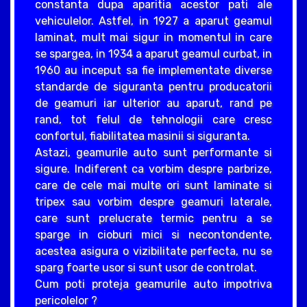
constanta dupa aparitia acestor pati ale
vehiculelor. Astfel, in 1927 a aparut geamul
laminat, mult mai sigur in momentul in care
se spargea, in 1934 a aparut geamul curbat, in
1960 au inceput sa fie implementate diverse
standarde de siguranta pentru producatorii
de geamuri iar ulterior au aparut, rand pe
rand, tot felul de tehnologii care cresc
confortul, fiabilitatea masinii si siguranta.
Astazi, geamurile auto sunt performante si
sigure. Indiferent ca vorbim despre parbrize,
care de cele mai multe ori sunt laminate si
tripex sau vorbim despre geamuri laterale,
care sunt prelucrate termic pentru a se
sparge in cioburi mici si necontondente,
acestea asigura o vizibilitate perfecta, nu se
sparg foarte usor si sunt usor de controlat.
Cum poti proteja geamurile auto impotriva
pericolelor ?