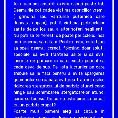
Asa cum am amintit, exista riscuri peste tot.
Geamurile pot cadea victima capriciilor vremii
( grindina sau vanturile puternice care
doboara copaci), pot fi victima pietricelelor
sarite de pe jos sau a altor soferi neglijenti.
Nu poti sa te feresti de poate pericolele, insa
poti incerca sa o faci. Pentru asta, este bine
sa speli geamul corect, folosind doar solutii
speciale, sa eviti trantirea usilor si sa eviti
locurile de parcare in care exista pericol sa
cada ceva de sus. Pe lista lucrurilor pe care
trebuie sa le faci pentru a evita spargerea
geamurilor se numara evitarea trantirii usilor,
ridicarea stergatorului de parbriz atunci cand
ninge sau schimbarea stergatoarelor atunci
cand se tocesc. De ce nu este bine sa circuli
cu un parbriz crapat?
Foarte multi oameni aleg sa circule in
continuare, chiar si dupa ce parbrizul sau