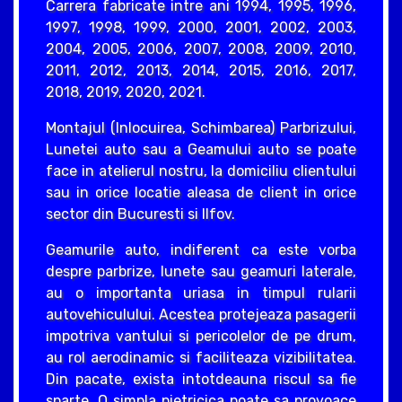
Carrera fabricate intre ani 1994, 1995, 1996,
1997, 1998, 1999, 2000, 2001, 2002, 2003,
2004, 2005, 2006, 2007, 2008, 2009, 2010,
2011, 2012, 2013, 2014, 2015, 2016, 2017,
2018, 2019, 2020, 2021.
Montajul (Inlocuirea, Schimbarea) Parbrizului,
Lunetei auto sau a Geamului auto se poate
face in atelierul nostru, la domiciliu clientului
sau in orice locatie aleasa de client in orice
sector din Bucuresti si Ilfov.
Geamurile auto, indiferent ca este vorba
despre parbrize, lunete sau geamuri laterale,
au o importanta uriasa in timpul rularii
autovehiculului. Acestea protejeaza pasagerii
impotriva vantului si pericolelor de pe drum,
au rol aerodinamic si faciliteaza vizibilitatea.
Din pacate, exista intotdeauna riscul sa fie
sparte. O simpla pietricica poate sa provoace