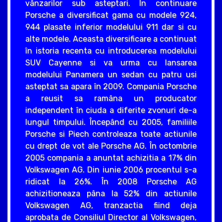
vânzarilor sub asteptari. În continuare
Porsche a diversificat gama cu modele 924,
944 plasate inferior modelului 911 dar si cu
alte modele. Aceasta diversificare a continuat
în istoria recenta cu introducerea modelului
SUV Cayenne si va urma cu lansarea
modelului Panamera un sedan cu patru usi
asteptat sa apara în 2009. Compania Porsche
a reusit sa ramâna un producator
independent în ciuda a diferite zvonuri de-a
lungul timpului. Începând cu 2005, familiile
Porsche si Piech controleaza toate actiunile
cu drept de vot ale Porsche AG. În octombrie
2005 compania a anuntat achizitia a 17% din
Volkswagen AG. Din iunie 2006 procentul s-a
ridicat la 26%. În 2008 Porsche AG
achizitioneaza pâna la 52% din actiunile
Volkswagen AG, tranzactia fiind deja
aprobata de Consiliul Director al Volkswagen,