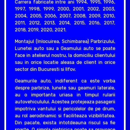
Carrera fabricate intre ani 1994, 1995, 1996,
1997, 1998, 1999, 2000, 2001, 2002, 2003,
2004, 2005, 2006, 2007, 2008, 2009, 2010,
2011, 2012, 2013, 2014, 2015, 2016, 2017,
2018, 2019, 2020, 2021.
Montajul (Inlocuirea, Schimbarea) Parbrizului,
Lunetei auto sau a Geamului auto se poate
face in atelierul nostru, la domiciliu clientului
sau in orice locatie aleasa de client in orice
sector din Bucuresti si Ilfov.
Geamurile auto, indiferent ca este vorba
despre parbrize, lunete sau geamuri laterale,
au o importanta uriasa in timpul rularii
autovehiculului. Acestea protejeaza pasagerii
impotriva vantului si pericolelor de pe drum,
au rol aerodinamic si faciliteaza vizibilitatea.
Din pacate, exista intotdeauna riscul sa fie
sparte. O simpla pietricica poate sa provoace