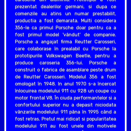
prezentat dealerilor germani, si dupa ce
comenzile au atins un numar prestabilit,
productia a fost demarata. Multi considera
356-le ca primul Porsche doar pentru ca a
fost primul model 'vândut' de companie.
Porsche a angajat firma Reutter Carosseri,
care colaborase în prealabil cu Porsche la
prototipurile Volkswagen Beetle, pentru a
produce caroseria 356-lui. Porsche a
construit o fabrica de asamblare peste drum
de Reutter Carosseri. Modelul 356 a fost
omologat în 1948. In anul 1970 s-a încercat
înlocuirea modelului 911 cu 928 un coupe cu
motor frontal V8. În ciuda performantelor si a
confortului superior nu a depasit niciodata
vânzarile modelului 911 pâna în 1995 când a
fost retras. Pretul mai ridicat si popularitatea
modelului 911 au fost unele din motivele