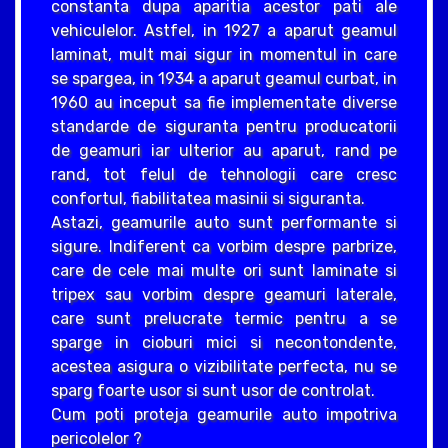
constanta dupa aparitia acestor pati ale
vehiculelor. Astfel, in 1927 a aparut geamul
laminat, mult mai sigur in momentul in care
se spargea, in 1934 a aparut geamul curbat, in
1960 au inceput sa fie implementate diverse
standarde de siguranta pentru producatorii
de geamuri iar ulterior au aparut, rand pe
rand, tot felul de tehnologii care cresc
confortul, fiabilitatea masinii si siguranta.
Astazi, geamurile auto sunt performante si
sigure. Indiferent ca vorbim despre parbrize,
care de cele mai multe ori sunt laminate si
tripex sau vorbim despre geamuri laterale,
care sunt prelucrate termic pentru a se
sparge in cioburi mici si necontondente,
acestea asigura o vizibilitate perfecta, nu se
sparg foarte usor si sunt usor de controlat.
Cum poti proteja geamurile auto impotriva
pericolelor ?