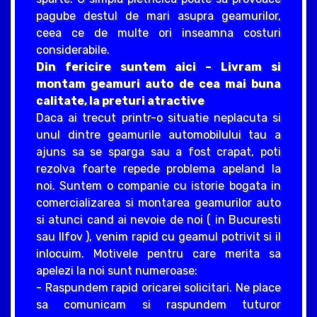
pagube destul de mari asupra geamurilor,
ceea ce de multe ori inseamna costuri
considerabile.
Din fericire suntem aici – Livram si
montam geamuri auto de cea mai buna
calitate, la preturi atractive
Daca ai trecut printr-o situatie neplacuta si
unul dintre geamurile automobilului tau a
ajuns sa se sparga sau a fost crapat, poti
rezolva foarte repede problema apeland la
noi. Suntem o companie cu istorie bogata in
comercializarea si montarea geamurilor auto
si atunci cand ai nevoie de noi ( in Bucuresti
sau Ilfov ), venim rapid cu geamul potrivit si il
inlocuim. Motivele pentru care merita sa
apelezi la noi sunt numeroase:
- Raspundem rapid oricarei solicitari. Ne place
sa comunicam si raspundem tuturor