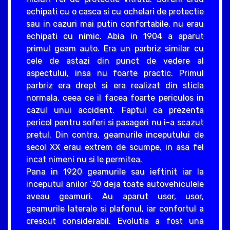
echipati cu o casca si cu ochelari de protectie
sau in cazuri mai putin confortabile, nu erau
echipati cu nimic. Abia in 1904 a aparut
primul geam auto. Era un parbriz similar cu
cele de astazi din punct de vedere al
aspectului, insa nu foarte practic. Primul
parbriz era drept si era realizat din sticla
normala, ceea ce il facea foarte periculos in
cazul unui accident. Faptul ca prezenta
pericol pentru soferi si pasageri nu i-a scazut
pretul. Din contra, geamurile inceputului de
secol XX erau extrem de scumpe, in asa fel
incat nimeni nu si le permitea.
Pana in 1920 geamurile sau ieftinit iar la
inceputul anilor ‘30 deja toate autovehiculele
aveau geamuri. Au aparut usor, usor,
geamurile laterale si plafonul, iar confortul a
crescut considerabil. Evolutia a fost una