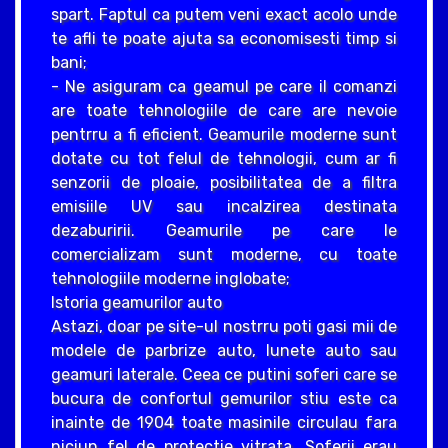
spart. Faptul ca putem veni exact acolo unde
te afli te poate ajuta sa economisesti timp si
bani;
- Ne asiguram ca geamul pe care il comanzi
are toate tehnologiile de care are nevoie
pentrru a fi eficient. Geamurile moderne sunt
dotate cu tot felul de tehnologii, cum ar fi
senzorii de ploaie, posibilitatea de a filtra
emisiile UV sau incalzirea destinata
dezaburirii. Geamurile pe care le
comercializam sunt moderne, cu toate
tehnologiile moderne inglobate;
Istoria geamurilor auto
Astazi, doar pe site-ul nostrru poti gasi mii de
modele de parbrize auto, lunete auto sau
geamuri laterale. Ceea ce putini soferi care se
bucura de confortul gemurilor stiu este ca
inainte de 1904 toate masinile circulau fara
niciun fel de protectie vitrata. Soferii erau