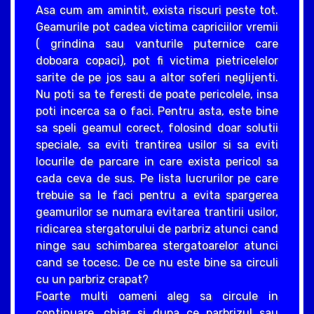
Asa cum am amintit, exista riscuri peste tot.
Geamurile pot cadea victima capriciilor vremii
( grindina sau vanturile puternice care
doboara copaci), pot fi victima pietricelelor
sarite de pe jos sau a altor soferi neglijenti.
Nu poti sa te feresti de poate pericolele, insa
poti incerca sa o faci. Pentru asta, este bine
sa speli geamul corect, folosind doar solutii
speciale, sa eviti trantirea usilor si sa eviti
locurile de parcare in care exista pericol sa
cada ceva de sus. Pe lista lucrurilor pe care
trebuie sa le faci pentru a evita spargerea
geamurilor se numara evitarea trantirii usilor,
ridicarea stergatorului de parbriz atunci cand
ninge sau schimbarea stergatoarelor atunci
cand se tocesc. De ce nu este bine sa circuli
cu un parbriz crapat?
Foarte multi oameni aleg sa circule in
continuare, chiar si dupa ce parbrizul sau