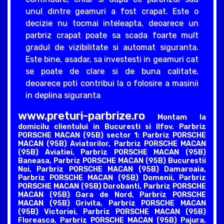
unul dintre geamuri a fost crapat. Este o
decizie nu tocmai inteleapta, deoarece un
parbriz crapat poate sa scada foarte mult
gradul de vizibilitate si automat siguranta.
Este bine, asadar, sa investesti in geamuri cat
se poate de clare si de buna calitate,
deoarece poti contribui la o folosire a masinii
in deplina siguranta
www.preturi-parbrize.ro
Montam la
domicilu clientului in Bucuresti si Ilfov. Parbriz
PORSCHE MACAN (95B) sector 1: Parbriz PORSCHE
MACAN (95B) Aviatorilor, Parbriz PORSCHE MACAN
(95B) Aviatiei, Parbriz PORSCHE MACAN (95B)
Baneasa, Parbriz PORSCHE MACAN (95B) Bucurestii
Noi, Parbriz PORSCHE MACAN (95B) Damaroaia,
Parbriz PORSCHE MACAN (95B) Domenii, Parbriz
PORSCHE MACAN (95B) Dorobanti, Parbriz PORSCHE
MACAN (95B) Gara de Nord, Parbriz PORSCHE
MACAN (95B) Grivita, Parbriz PORSCHE MACAN
(95B) Victoriei, Parbriz PORSCHE MACAN (95B)
Floreasca, Parbriz PORSCHE MACAN (95B) Pajura,