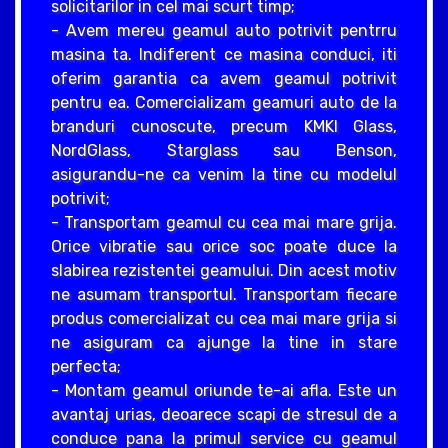
solicitarilor in cel mai scurt timp;
- Avem mereu geamul auto potrivit pentrru
masina ta. Indiferent ce masina conduci, iti
oferim garantia ca avem geamul potrivit
pentru ea. Comercializam geamuri auto de la
branduri cunoscute, precum KMKI Glass,
NordGlass, Starglass sau Benson,
asigurandu-ne ca venim la tine cu modelul
potrivit;
- Transportam geamul cu cea mai mare grija.
Orice vibratie sau orice soc poate duce la
slabirea rezistentei geamului. Din acest motiv
ne asumam transportul. Transportam fiecare
produs comercializat cu cea mai mare grija si
ne asiguram ca ajunge la tine in stare
perfecta;
- Montam geamul oriunde te-ai afla. Este un
avantaj urias, deoarece scapi de stresul de a
conduce pana la primul service cu geamul