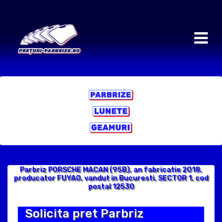
Parbriz PORSCHE MACAN (95B), an fabricatie 2018,
producator FUYAO, vandut in Bucuresti, SECTOR 1, cod
postal 12530
Solicita pret Parbriz