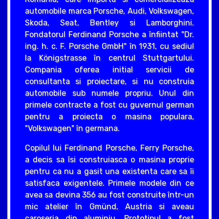
automobile marca Porsche, Audi, Volkswagen,
Skoda, Seat, Bentley si Lamborghini.
Fondatorul Ferdinand Porsche a înfiintat "Dr.
ing. h. c. F. Porsche GmbH" în 1931, cu sediul
la Königstrasse în centrul Stuttgartului.
Compania oferea initial servicii de
consultanta si proiectare, si nu construia
automobile sub numele propriu. Unul din
primele contracte a fost cu guvernul german
pentru a proiecta o masina populara,
"Volkswagen" în germana.
Copilul lui Ferdinand Porsche, Ferry Porsche,
a decis sa îsi construiasca o masina proprie
pentru ca nu a gasit una existenta care sa îi
satisfaca exigentele. Primele modele din ce
avea sa devina 356 au fost construite într-un
mic atelier în Gmünd, Austria si aveau
caroseria din aluminiu. Prototipul a fost