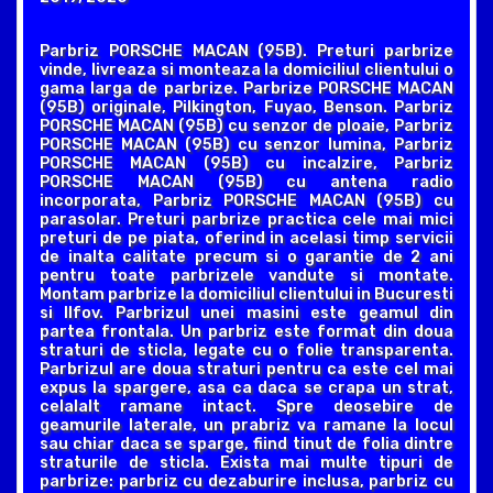
Parbriz PORSCHE MACAN (95B). Preturi parbrize
vinde, livreaza si monteaza la domiciliul clientului o
gama larga de parbrize. Parbrize PORSCHE MACAN
(95B) originale, Pilkington, Fuyao, Benson. Parbriz
PORSCHE MACAN (95B) cu senzor de ploaie, Parbriz
PORSCHE MACAN (95B) cu senzor lumina, Parbriz
PORSCHE MACAN (95B) cu incalzire, Parbriz
PORSCHE MACAN (95B) cu antena radio
incorporata, Parbriz PORSCHE MACAN (95B) cu
parasolar. Preturi parbrize practica cele mai mici
preturi de pe piata, oferind in acelasi timp servicii
de inalta calitate precum si o garantie de 2 ani
pentru toate parbrizele vandute si montate.
Montam parbrize la domiciliul clientului in Bucuresti
si Ilfov. Parbrizul unei masini este geamul din
partea frontala. Un parbriz este format din doua
straturi de sticla, legate cu o folie transparenta.
Parbrizul are doua straturi pentru ca este cel mai
expus la spargere, asa ca daca se crapa un strat,
celalalt ramane intact. Spre deosebire de
geamurile laterale, un prabriz va ramane la locul
sau chiar daca se sparge, fiind tinut de folia dintre
straturile de sticla. Exista mai multe tipuri de
parbrize: parbriz cu dezaburire inclusa, parbriz cu