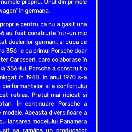
b numele propriu. Unul din primele
wagen" în germana.
 proprie pentru ca nu a gasit una
56 au fost construite într-un mic
tat dealerilor germani, si dupa ce
era 356-le ca primul Porsche doar
ter Carosseri, care colaborase în
ia 356-lui. Porsche a construit o
logat în 1948. In anul 1970 s-a
 performantelor si a confortului
st retras. Pretul mai ridicat si
ptari. În continuare Porsche a
e modele. Aceasta diversificare a
 cu lansarea modelului Panamera
usit sa ramâna un producator