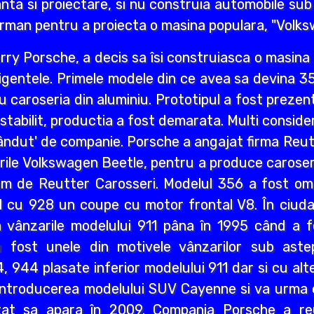
tanta si proiectare, si nu construia automobile su
rman pentru a proiecta o masina populara, "Volks
erry Porsche, a decis sa îsi construiasca o masina
xigentele. Primele modele din ce avea sa devina 3
u caroseria din aluminiu. Prototipul a fost prezen
tabilit, productia a fost demarata. Multi consid
ândut' de companie. Porsche a angajat firma Reut
urile Volkswagen Beetle, pentru a produce caroser
m de Reutter Carosseri. Modelul 356 a fost omo
11 cu 928 un coupe cu motor frontal V8. În ciuda
 vânzarile modelului 911 pâna în 1995 când a fo
u fost unele din motivele vânzarilor sub aste
 944 plasate inferior modelului 911 dar si cu alt
u introducerea modelului SUV Cayenne si va urma
tat sa apara în 2009. Compania Porsche a re