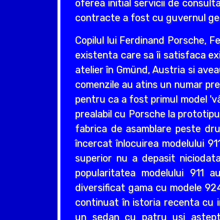
oferea initial servicii de consul
contracte a fost cu guvernul ge
Copilul lui Ferdinand Porsche, F
existenta care sa îi satisfaca e
atelier în Gmünd, Austria si avea
comenzile au atins un numar pres
pentru ca a fost primul model 'v
prealabil cu Porsche la prototip
fabrica de asamblare peste dru
încercat înlocuirea modelului 9
superior nu a depasit niciodata
popularitatea modelului 911 a
diversificat gama cu modele 924,
continuat în istoria recenta c
un sedan cu patru usi astep