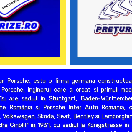
r Porsche, este o firma germana constructoar
Porsche, inginerul care a creat si primul mo
îsi are sediul în Stuttgart, Baden-Württembe
che România si Porsche Inter Auto Romania, ca
, Volkswagen, Skoda, Seat, Bentley si Lamborghin
orsche GmbH" în 1931, cu sediul la Königstrasse î