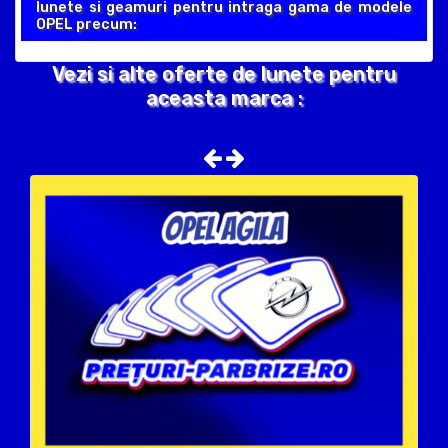
lunete si geamuri pentru intraga gama de modele
OPEL precum:
Vezi si alte oferte de lunete pentru
aceasta marca :