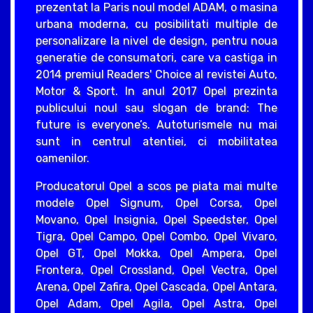
prezentat la Paris noul model ADAM, o masina
urbana moderna, cu posibilitati multiple de
personalizare la nivel de design, pentru noua
generatie de consumatori, care va castiga in
2014 premiul Readers' Choice al revistei Auto,
Motor & Sport. In anul 2017 Opel prezinta
publicului noul sau slogan de brand: The
future is everyone’s. Autoturismele nu mai
sunt in centrul atentiei, ci mobilitatea
oamenilor.
Producatorul Opel a scos pe piata mai multe
modele Opel Signum, Opel Corsa, Opel
Movano, Opel Insignia, Opel Speedster, Opel
Tigra, Opel Campo, Opel Combo, Opel Vivaro,
Opel GT, Opel Mokka, Opel Ampera, Opel
Frontera, Opel Crossland, Opel Vectra, Opel
Arena, Opel Zafira, Opel Cascada, Opel Antara,
Opel Adam, Opel Agila, Opel Astra, Opel