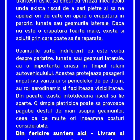
trantesti usile, sa circul cu viteza mica acolo
unde exista riscul de a sari pietre si sa ne
apelezi ori de cate ori apare o crapatura in
parbriz, luneta sau geamurile laterale. Daca
nu este o crapatura foarte mare, exista si
solutii prin care poate sa fie reparata.
Geamurile auto, indiferent ca este vorba
despre parbrize, lunete sau geamuri laterale,
au o importanta uriasa in timpul rularii
autovehiculului. Acestea protejeaza pasagerii
impotriva vantului si pericolelor de pe drum,
au rol aerodinamic si faciliteaza vizibilitatea.
Din pacate, exista intotdeauna riscul sa fie
sparte. O simpla pietricica poate sa provoace
pagube destul de mari asupra geamurilor,
ceea ce de multe ori inseamna costuri
considerabile.
Din fericire suntem aici – Livram si