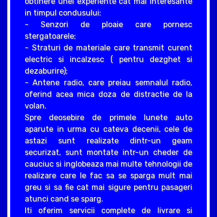
obtinere unei experiente cat mai interesante
in timpul condusului:
- Senzori de ploaie care pornesc
stergatoarele;
- Straturi de materiale care transmit curent
electric si incalzesc ( pentru dezghet si
dezaburire);
- Antene radio, care preiau semnalul radio,
oferind acea mica doza de distractie de la
volan.
Spre deosebire de primele lunete auto
aparute in urma cu cateva decenii, cele de
astazi sunt realizate dintr-un geam
securizat, sunt montate intr-un cheder de
cauciuc si inglobeaza mai multe tehnologii de
realizare care le fac sa se sparga mult mai
greu si sa fie cat mai sigure pentru pasageri
atunci cand se sparg.
Iti oferim servicii complete de livrare si