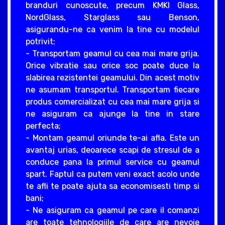
branduri cunoscute, precum KMKI Glass,
NordGlass, Starglass sau Benson,
asigurandu-ne ca venim la tine cu modelul
potrivit;
- Transportam geamul cu cea mai mare grija.
Orice vibratie sau orice soc poate duce la
slabirea rezistentei geamului. Din acest motiv
ne asumam transportul. Transportam fiecare
produs comercializat cu cea mai mare grija si
ne asiguram ca ajunge la tine in stare
perfecta;
- Montam geamul oriunde te-ai afla. Este un
avantaj urias, deoarece scapi de stresul de a
conduce pana la primul service cu geamul
spart. Faptul ca putem veni exact acolo unde
te afli te poate ajuta sa economisesti timp si
bani;
- Ne asiguram ca geamul pe care il comanzi
are toate tehnologiile de care are nevoie