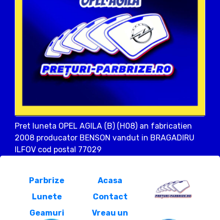
Pret luneta OPEL AGILA (B) (H08) an fabricatien
2008 producator BENSON vandut in BRAGADIRU
ILFOV cod postal 77029
Parbrize
Acasa
Lunete
Contact
Geamuri
Vreau un