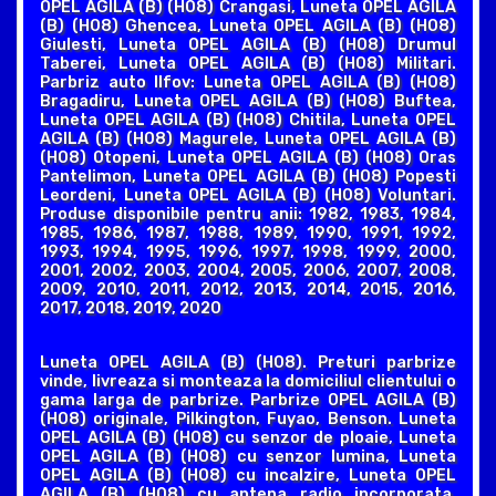
OPEL AGILA (B) (H08) Crangasi, Luneta OPEL AGILA
(B) (H08) Ghencea, Luneta OPEL AGILA (B) (H08)
Giulesti, Luneta OPEL AGILA (B) (H08) Drumul
Taberei, Luneta OPEL AGILA (B) (H08) Militari.
Parbriz auto Ilfov: Luneta OPEL AGILA (B) (H08)
Bragadiru, Luneta OPEL AGILA (B) (H08) Buftea,
Luneta OPEL AGILA (B) (H08) Chitila, Luneta OPEL
AGILA (B) (H08) Magurele, Luneta OPEL AGILA (B)
(H08) Otopeni, Luneta OPEL AGILA (B) (H08) Oras
Pantelimon, Luneta OPEL AGILA (B) (H08) Popesti
Leordeni, Luneta OPEL AGILA (B) (H08) Voluntari.
Produse disponibile pentru anii: 1982, 1983, 1984,
1985, 1986, 1987, 1988, 1989, 1990, 1991, 1992,
1993, 1994, 1995, 1996, 1997, 1998, 1999, 2000,
2001, 2002, 2003, 2004, 2005, 2006, 2007, 2008,
2009, 2010, 2011, 2012, 2013, 2014, 2015, 2016,
2017, 2018, 2019, 2020
Luneta OPEL AGILA (B) (H08). Preturi parbrize
vinde, livreaza si monteaza la domiciliul clientului o
gama larga de parbrize. Parbrize OPEL AGILA (B)
(H08) originale, Pilkington, Fuyao, Benson. Luneta
OPEL AGILA (B) (H08) cu senzor de ploaie, Luneta
OPEL AGILA (B) (H08) cu senzor lumina, Luneta
OPEL AGILA (B) (H08) cu incalzire, Luneta OPEL
AGILA (B) (H08) cu antena radio incorporata,