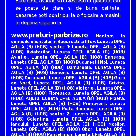
Este bine, asadar, sa investesti in geamuri cat
se poate de clare si de buna calitate,
deoarece poti contribui la o folosire a masinii
in deplina siguranta
www.preturi-parbrize.ro
Montam la
domicilu clientului in Bucuresti si Ilfov. Luneta OPEL
AGILA (B) (H08) sector 1: Luneta OPEL AGILA (B)
(H08) Aviatorilor, Luneta OPEL AGILA (B) (H08)
Aviatiei, Luneta OPEL AGILA (B) (H08) Baneasa,
Luneta OPEL AGILA (B) (H08) Bucurestii Noi, Luneta
OPEL AGILA (B) (H08) Damaroaia, Luneta OPEL
AGILA (B) (H08) Domenii, Luneta OPEL AGILA (B)
(H08) Dorobanti, Luneta OPEL AGILA (B) (H08) Gara
de Nord, Luneta OPEL AGILA (B) (H08) Grivita,
Luneta OPEL AGILA (B) (H08) Victoriei, Luneta OPEL
AGILA (B) (H08) Floreasca, Luneta OPEL AGILA (B)
(H08) Pajura, Luneta OPEL AGILA (B) (H08) Pipera,
Luneta OPEL AGILA (B) (H08) Primaverii, Luneta
OPEL AGILA (B) (H08) Piata Romana. Luneta OPEL
AGILA (B) (H08) sector 2: Luneta OPEL AGILA (B)
(H08) Colentina, Luneta OPEL AGILA (B) (H08)
Iancului, Luneta OPEL AGILA (B) (H08) Mosilor,
Luneta OPEL AGILA (B) (H08) Obor, Luneta OPEL
AGILA (B) (H08) Pantelimon, Luneta OPEL AGILA (B)