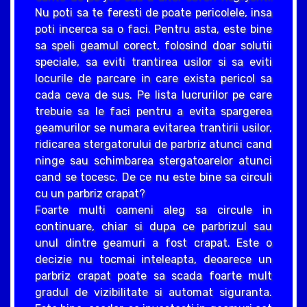
Nu poti sa te feresti de poate pericolele, insa
poti incerca sa o faci. Pentru asta, este bine
sa speli geamul corect, folosind doar solutii
speciale, sa eviti trantirea usilor si sa eviti
locurile de parcare in care exista pericol sa
cada ceva de sus. Pe lista lucrurilor pe care
trebuie sa le faci pentru a evita spargerea
geamurilor se numara evitarea trantirii usilor,
ridicarea stergatorului de parbriz atunci cand
ninge sau schimbarea stergatoarelor atunci
cand se tocesc. De ce nu este bine sa circuli
cu un parbriz crapat?
Foarte multi oameni aleg sa circule in
continuare, chiar si dupa ce parbrizul sau
unul dintre geamuri a fost crapat. Este o
decizie nu tocmai inteleapta, deoarece un
parbriz crapat poate sa scada foarte mult
gradul de vizibilitate si automat siguranta.