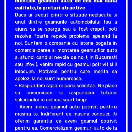
montam geamuri auto de cea mai buna
calitate, la preturi atractive
Daca ai trecut printr-o situatie neplacuta si
unul dintre geamurile automobilului tau a
ajuns sa se sparga sau a fost crapat, poti
rezolva foarte repede problema apeland la
noi. Suntem o companie cu istorie bogata in
comercializarea si montarea geamurilor auto
si atunci cand ai nevoie de noi ( in Bucuresti
sau Ilfov ), venim rapid cu geamul potrivit si il
inlocuim. Motivele pentru care merita sa
apelezi la noi sunt numeroase:
- Raspundem rapid oricarei solicitari. Ne place
sa comunicam si raspundem tuturor
solicitarilor in cel mai scurt timp;
- Avem mereu geamul auto potrivit pentrru
masina ta. Indiferent ce masina conduci, iti
oferim garantia ca avem geamul potrivit
pentru ea. Comercializam geamuri auto de la