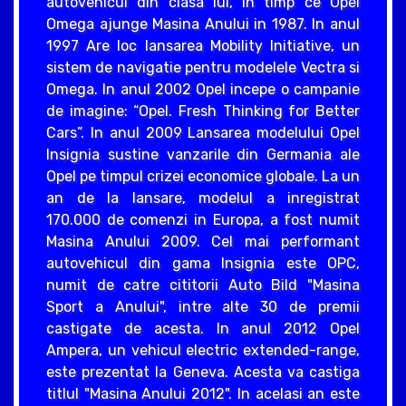
autovehicul din clasa lui, in timp ce Opel
Omega ajunge Masina Anului in 1987. In anul
1997 Are loc lansarea Mobility Initiative, un
sistem de navigatie pentru modelele Vectra si
Omega. In anul 2002 Opel incepe o campanie
de imagine: “Opel. Fresh Thinking for Better
Cars”. In anul 2009 Lansarea modelului Opel
Insignia sustine vanzarile din Germania ale
Opel pe timpul crizei economice globale. La un
an de la lansare, modelul a inregistrat
170.000 de comenzi in Europa, a fost numit
Masina Anului 2009. Cel mai performant
autovehicul din gama Insignia este OPC,
numit de catre cititorii Auto Bild "Masina
Sport a Anului", intre alte 30 de premii
castigate de acesta. In anul 2012 Opel
Ampera, un vehicul electric extended-range,
este prezentat la Geneva. Acesta va castiga
titlul "Masina Anului 2012". In acelasi an este