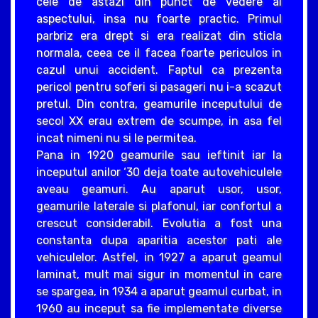
cele de astazi din punct de vedere al
aspectului, insa nu foarte practic. Primul
parbriz era drept si era realizat din sticla
normala, ceea ce il facea foarte periculos in
cazul unui accident. Faptul ca prezenta
pericol pentru soferi si pasageri nu i-a scazut
pretul. Din contra, geamurile inceputului de
secol XX erau extrem de scumpe, in asa fel
incat nimeni nu si le permitea.
Pana in 1920 geamurile sau ieftinit iar la
inceputul anilor ‘30 deja toate autovehiculele
aveau geamuri. Au aparut usor, usor,
geamurile laterale si plafonul, iar confortul a
crescut considerabil. Evolutia a fost una
constanta dupa aparitia acestor pati ale
vehiculelor. Astfel, in 1927 a aparut geamul
laminat, mult mai sigur in momentul in care
se spargea, in 1934 a aparut geamul curbat, in
1960 au inceput sa fie implementate diverse