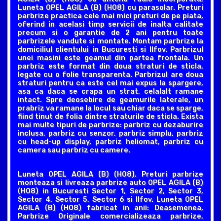
Luneta OPEL AGILA (B) (H08) cu parasolar. Preturi
parbrize practica cele mai mici preturi de pe piata,
oferind in acelasi timp servicii de inalta calitate
precum si o garantie de 2 ani pentru toate
parbrizele vandute si montate. Montam parbrize la
domiciliul clientului in Bucuresti si Ilfov. Parbrizul
unei masini este geamul din partea frontala. Un
parbriz este format din doua straturi de sticla,
legate cu o folie transparenta. Parbrizul are doua
straturi pentru ca este cel mai expus la spargere,
asa ca daca se crapa un strat, celalalt ramane
intact. Spre deosebire de geamurile laterale, un
prabriz va ramane la locul sau chiar daca se sparge,
fiind tinut de folia dintre straturile de sticla. Exista
mai multe tipuri de parbrize: parbriz cu dezaburire
inclusa, parbriz cu senzor, parbriz simplu, parbriz
cu head-up display, parbriz heliomat, parbriz cu
camera sau parbriz cu camere.
Luneta OPEL AGILA (B) (H08). Preturi parbrize
monteaza si livreaza parbrize auto OPEL AGILA (B)
(H08) in Bucuresti Sector 1, Sector 2, Sector 3,
Sector 4, Sector 5, Sector 6 si Ilfov. Luneta OPEL
AGILA (B) (H08) fabricat in anii: Deasemenea,
Parbrize Originale comercializeaza parbrize,