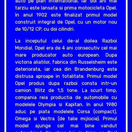
auto pe plan international, iar doi ani mai
tarziu este lansata si prima motocicleta Opel.
In anul 1902 este finalizat primul model
construit integral de Opel, cu un motor nou
de 10/12 CP, cu doi cilindri.
La inceputul celui de-al doilea Razboi
Mondial, Opel era de 4 ani consecutiv cel mai
mare producator auto european. Dupa
victoria aliatilor, fabrica din Russelsheim este
deteriorata, iar cea din Brandenburg este
distrusa aproape in totalitate. Primul model
Opel produs dupa razboi consta intr-un
camion Blitz de 1,5 tone. La scurt timp,
compania reia productia de automobile cu
modelele Olympia si Kapitan. In anul 1980
aduc pe piata modelele Corsa (compact),
Omega si Vectra (de talie mijlocie). Primul
model ajunge cel mai bine vandut