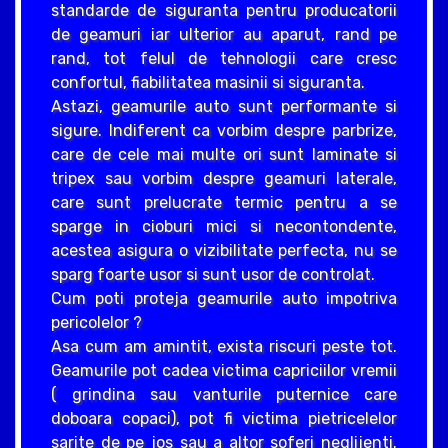
standarde de siguranta pentru producatorii
de geamuri iar ulterior au aparut, rand pe
rand, tot felul de tehnologii care cresc
confortul, fiabilitatea masinii si siguranta.
Astazi, geamurile auto sunt performante si
sigure. Indiferent ca vorbim despre parbrize,
care de cele mai multe ori sunt laminate si
tripex sau vorbim despre geamuri laterale,
care sunt prelucrate termic pentru a se
sparge in cioburi mici si necontondente,
acestea asigura o vizibilitate perfecta, nu se
sparg foarte usor si sunt usor de controlat.
Cum poti proteja geamurile auto impotriva
pericolelor ?
Asa cum am amintit, exista riscuri peste tot.
Geamurile pot cadea victima capriciilor vremii
( grindina sau vanturile puternice care
doboara copaci), pot fi victima pietricelelor
sarite de pe jos sau a altor soferi neglijenti.