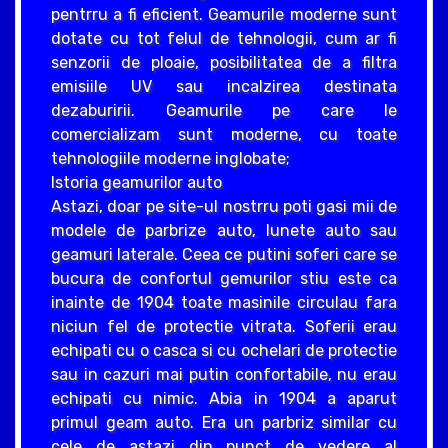
pentrru a fi eficient. Geamurile moderne sunt
dotate cu tot felul de tehnologii, cum ar fi
senzorii de ploaie, posibilitatea de a filtra
emisiile UV sau incalzirea destinata
dezaburirii. Geamurile pe care le
comercializam sunt moderne, cu toate
tehnologiile moderne inglobate;
Istoria geamurilor auto
Astazi, doar pe site-ul nostrru poti gasi mii de
modele de parbrize auto, lunete auto sau
geamuri laterale. Ceea ce putini soferi care se
bucura de confortul gemurilor stiu este ca
inainte de 1904 toate masinile circulau fara
niciun fel de protectie vitrata. Soferii erau
echipati cu o casca si cu ochelari de protectie
sau in cazuri mai putin confortabile, nu erau
echipati cu nimic. Abia in 1904 a aparut
primul geam auto. Era un parbriz similar cu
cele de astazi din punct de vedere al