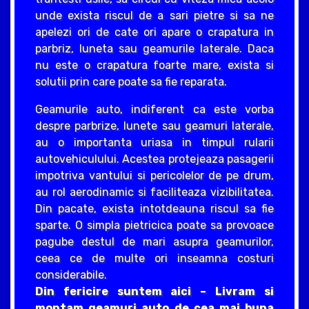
unde exista riscul de a sari pietre si sa ne
apelezi ori de cate ori apare o crapatura in
parbriz, luneta sau geamurile laterale. Daca
nu este o crapatura foarte mare, exista si
solutii prin care poate sa fie reparata.
Geamurile auto, indiferent ca este vorba
despre parbrize, lunete sau geamuri laterale,
au o importanta uriasa in timpul rularii
autovehiculului. Acestea protejeaza pasagerii
impotriva vantului si pericolelor de pe drum,
au rol aerodinamic si faciliteaza vizibilitatea.
Din pacate, exista intotdeauna riscul sa fie
sparte. O simpla pietricica poate sa provoace
pagube destul de mari asupra geamurilor,
ceea ce de multe ori inseamna costuri
considerabile.
Din fericire suntem aici – Livram si
montam geamuri auto de cea mai buna