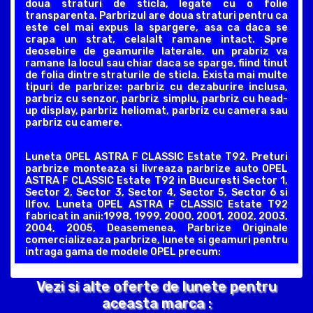
doua straturi de sticla, legate cu o folie
transparenta. Parbrizul are doua straturi pentru ca
este cel mai expus la spargere, asa ca daca se
crapa un strat, celalalt ramane intact. Spre
deosebire de geamurile laterale, un prabriz va
ramane la locul sau chiar daca se sparge, fiind tinut
de folia dintre straturile de sticla. Exista mai multe
tipuri de parbrize: parbriz cu dezaburire inclusa,
parbriz cu senzor, parbriz simplu, parbriz cu head-
up display, parbriz heliomat, parbriz cu camera sau
parbriz cu camere.
Luneta OPEL ASTRA F CLASSIC Estate T92. Preturi
parbrize monteaza si livreaza parbrize auto OPEL
ASTRA F CLASSIC Estate T92 in Bucuresti Sector 1,
Sector 2, Sector 3, Sector 4, Sector 5, Sector 6 si
Ilfov. Luneta OPEL ASTRA F CLASSIC Estate T92
fabricat in anii:1998, 1999, 2000, 2001, 2002, 2003,
2004, 2005, Deasemenea, Parbrize Originale
comercializeaza parbrize, lunete si geamuri pentru
intraga gama de modele OPEL precum:
Vezi si alte oferte de lunete pentru
aceasta marca :