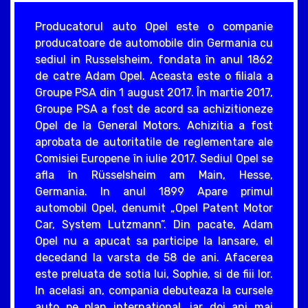
Producatorul auto Opel este o companie
producatoare de automobile din Germania cu
sediul in Russelsheim, fondata în anul 1862
de catre Adam Opel. Aceasta este o filiala a
Groupe PSA din 1 august 2017. În martie 2017,
Groupe PSA a fost de acord sa achizitioneze
Opel de la General Motors. Achizitia a fost
aprobata de autoritatile de reglementare ale
Comisiei Europene în iulie 2017. Sediul Opel se
afla în Rüsselsheim am Main, Hesse,
Germania. In anul 1899 Apare primul
automobil Opel, denumit „Opel Patent Motor
Car, System Lutzmann”. Din pacate, Adam
Opel nu a apucat sa participe la lansare, el
decedand la varsta de 58 de ani. Afacerea
este preluata de sotia lui, Sophie, si de fiii lor.
In acelasi an, compania debuteaza la cursele
auto pe plan international, iar doi ani mai