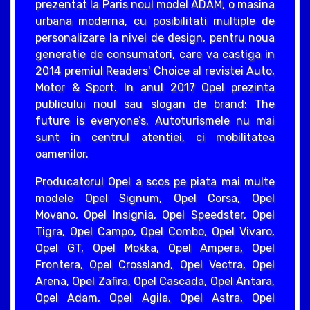
prezentat la Paris noul model ADAM, o masina
urbana moderna, cu posibilitati multiple de
personalizare la nivel de design, pentru noua
generatie de consumatori, care va castiga in
2014 premiul Readers' Choice al revistei Auto,
Motor & Sport. In anul 2017 Opel prezinta
publicului noul sau slogan de brand: The
future is everyone’s. Autoturismele nu mai
sunt in centrul atentiei, ci mobilitatea
oamenilor.
Producatorul Opel a scos pe piata mai multe
modele Opel Signum, Opel Corsa, Opel
Movano, Opel Insignia, Opel Speedster, Opel
Tigra, Opel Campo, Opel Combo, Opel Vivaro,
Opel GT, Opel Mokka, Opel Ampera, Opel
Frontera, Opel Crossland, Opel Vectra, Opel
Arena, Opel Zafira, Opel Cascada, Opel Antara,
Opel Adam, Opel Agila, Opel Astra, Opel