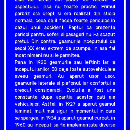
aspectului, insa nu foarte practic. Primul
parbriz era drept si era realizat din sticla
normala, ceea ce il facea foarte periculos in
cazul unui accident. Faptul ca prezenta
pericol pentru soferi si pasageri nu i-a scazut
pretul. Din contra, geamurile inceputului de
secol XX erau extrem de scumpe, in asa fel
incat nimeni nu si le permitea.
Pana in 1920 geamurile sau ieftinit iar la
inceputul anilor ‘30 deja toate autovehiculele
aveau geamuri. Au aparut usor, usor,
geamurile laterale si plafonul, iar confortul a
crescut considerabil. Evolutia a fost una
constanta dupa aparitia acestor pati ale
vehiculelor. Astfel, in 1927 a aparut geamul
laminat, mult mai sigur in momentul in care
se spargea, in 1934 a aparut geamul curbat, in
1960 au inceput sa fie implementate diverse