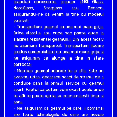
branduri cunoscute, precum KMKI Glass,
NordGlass, Starglass sau Benson,
asigurandu-ne ca venim la tine cu modelul
potrivit;
- Transportam geamul cu cea mai mare grija.
Orice vibratie sau orice soc poate duce la
slabirea rezistentei geamului. Din acest motiv
ne asumam transportul. Transportam fiecare
produs comercializat cu cea mai mare grija si
ne asiguram ca ajunge la tine in stare
perfecta;
- Montam geamul oriunde te-ai afla. Este un
avantaj urias, deoarece scapi de stresul de a
conduce pana la primul service cu geamul
spart. Faptul ca putem veni exact acolo unde
te afli te poate ajuta sa economisesti timp si
bani;
- Ne asiguram ca geamul pe care il comanzi
are toate tehnologiile de care are nevoie