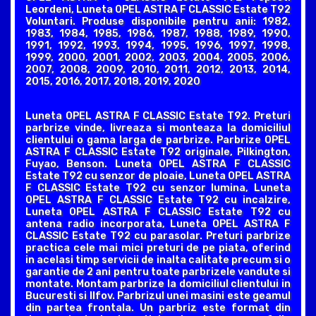
Leordeni, Luneta OPEL ASTRA F CLASSIC Estate T92
Voluntari. Produse disponibile pentru anii: 1982,
1983, 1984, 1985, 1986, 1987, 1988, 1989, 1990,
1991, 1992, 1993, 1994, 1995, 1996, 1997, 1998,
1999, 2000, 2001, 2002, 2003, 2004, 2005, 2006,
2007, 2008, 2009, 2010, 2011, 2012, 2013, 2014,
2015, 2016, 2017, 2018, 2019, 2020
Luneta OPEL ASTRA F CLASSIC Estate T92. Preturi
parbrize vinde, livreaza si monteaza la domiciliul
clientului o gama larga de parbrize. Parbrize OPEL
ASTRA F CLASSIC Estate T92 originale, Pilkington,
Fuyao, Benson. Luneta OPEL ASTRA F CLASSIC
Estate T92 cu senzor de ploaie, Luneta OPEL ASTRA
F CLASSIC Estate T92 cu senzor lumina, Luneta
OPEL ASTRA F CLASSIC Estate T92 cu incalzire,
Luneta OPEL ASTRA F CLASSIC Estate T92 cu
antena radio incorporata, Luneta OPEL ASTRA F
CLASSIC Estate T92 cu parasolar. Preturi parbrize
practica cele mai mici preturi de pe piata, oferind
in acelasi timp servicii de inalta calitate precum si o
garantie de 2 ani pentru toate parbrizele vandute si
montate. Montam parbrize la domiciliul clientului in
Bucuresti si Ilfov. Parbrizul unei masini este geamul
din partea frontala. Un parbriz este format din