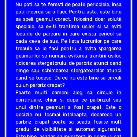
Nu poti sa te feresti de poate pericolele, insa
poti incerca sa o faci. Pentru asta, este bine
sa speli geamul corect, folosind doar solutii
speciale, sa eviti trantirea usilor si sa eviti
locurile de parcare in care exista pericol sa
cada ceva de sus. Pe lista lucrurilor pe care
trebuie sa le faci pentru a evita spargerea
geamurilor se numara evitarea trantirii usilor,
ridicarea stergatorului de parbriz atunci cand
ninge sau schimbarea stergatoarelor atunci
cand se tocesc. De ce nu este bine sa circuli
cu un parbriz crapat?
Foarte multi oameni aleg sa circule in
continuare, chiar si dupa ce parbrizul sau
unul dintre geamuri a fost crapat. Este o
decizie nu tocmai inteleapta, deoarece un
parbriz crapat poate sa scada foarte mult
gradul de vizibilitate si automat siguranta.
Este bine, asadar, sa investesti in geamuri cat