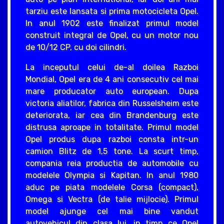
tarziu este lansata si prima motocicleta Opel.
In anul 1902 este finalizat primul model
construit integral de Opel, cu un motor nou
de 10/12 CP, cu doi cilindri.
La inceputul celui de-al doilea Razboi
Mondial, Opel era de 4 ani consecutiv cel mai
mare producator auto european. Dupa
victoria aliatilor, fabrica din Russelsheim este
deteriorata, iar cea din Brandenburg este
distrusa aproape in totalitate. Primul model
Opel produs dupa razboi consta intr-un
camion Blitz de 1,5 tone. La scurt timp,
compania reia productia de automobile cu
modelele Olympia si Kapitan. In anul 1980
aduc pe piata modelele Corsa (compact),
Omega si Vectra (de talie mijlocie). Primul
model ajunge cel mai bine vandut
autovehicul din clasa lui, in timp ce Opel