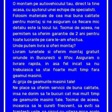
O montam pe autovehiculul tau, direct la tine
acasa, cu ajutorul unei echipe de specialisti.
Folosim materiale de cea mai buna calitate
pentru montaj si ne asiguram ca fiecare mic
detaliu este la locul lui. Tocmai de aceea, ne
permitem sa oferim garantie de 2 ani pentru
toate lucrarile pe care le-am efectua.
Unde putem livra si oferi montaj?
Livram lunetele si oferim montaj gratuit
oriunde in Bucuresti si Ilfov. Asiguram o
livrare rapida, in asa fel incat sa nu
trebuiasca sa stai foarte mult timp fara
geamul masinii.
Ai grija de geamurile masinii tale!
Ne place sa oferim servicii de buna calitate,
insa ne dorim sa te bucuri cat mai mult timp
de geamurile masinii tale. Tocmai de aceea,
incearca sa le cureti frecvent, sa eviti sa
trantesti usile, sa circul cu viteza mica acolo