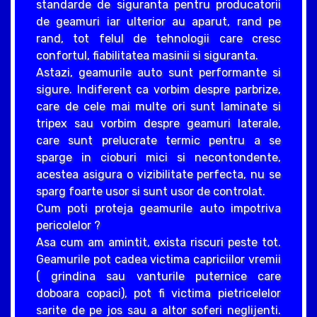
standarde de siguranta pentru producatorii
de geamuri iar ulterior au aparut, rand pe
rand, tot felul de tehnologii care cresc
confortul, fiabilitatea masinii si siguranta.
Astazi, geamurile auto sunt performante si
sigure. Indiferent ca vorbim despre parbrize,
care de cele mai multe ori sunt laminate si
tripex sau vorbim despre geamuri laterale,
care sunt prelucrate termic pentru a se
sparge in cioburi mici si necontondente,
acestea asigura o vizibilitate perfecta, nu se
sparg foarte usor si sunt usor de controlat.
Cum poti proteja geamurile auto impotriva
pericolelor ?
Asa cum am amintit, exista riscuri peste tot.
Geamurile pot cadea victima capriciilor vremii
( grindina sau vanturile puternice care
doboara copaci), pot fi victima pietricelelor
sarite de pe jos sau a altor soferi neglijenti.