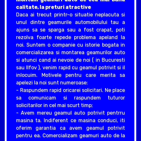
calitate, la preturi atractive
Daca ai trecut printr-o situatie neplacuta si
unul dintre geamurile automobilului tau a
ajuns sa se sparga sau a fost crapat, poti
rezolva foarte repede problema apeland la
noi. Suntem o companie cu istorie bogata in
comercializarea si montarea geamurilor auto
si atunci cand ai nevoie de noi ( in Bucuresti
sau Ilfov ), venim rapid cu geamul potrivit si il
inlocuim. Motivele pentru care merita sa
apelezi la noi sunt numeroase:
- Raspundem rapid oricarei solicitari. Ne place
sa comunicam si raspundem tuturor
solicitarilor in cel mai scurt timp;
- Avem mereu geamul auto potrivit pentrru
masina ta. Indiferent ce masina conduci, iti
oferim garantia ca avem geamul potrivit
pentru ea. Comercializam geamuri auto de la