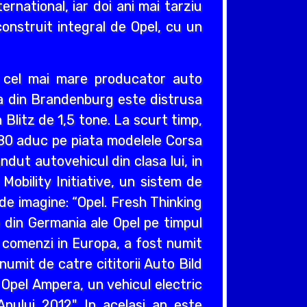
ernational, iar doi ani mai tarziu
construit integral de Opel, cu un
v cel mai mare producator auto
cea din Brandenburg este distrusa
Blitz de 1,5 tone. La scurt timp,
980 aduc pe piata modelele Corsa
ndut autovehicul din clasa lui, in
obility Initiative, un sistem de
e imagine: “Opel. Fresh Thinking
e din Germania ale Opel pe timpul
e comenzi in Europa, a fost numit
umit de catre cititorii Auto Bild
 Opel Ampera, un vehicul electric
nului 2012". In acelasi an este