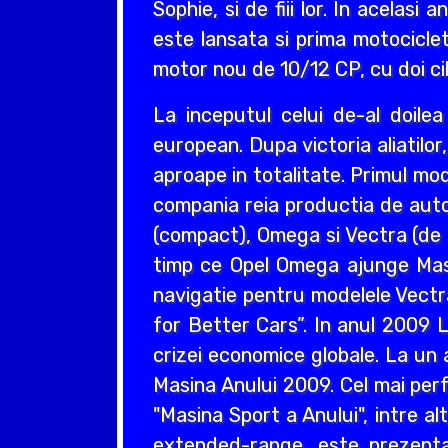
Sophie, si de fiii lor. In acelas
este lansata si prima motociclet
motor nou de 10/12 CP, cu doi cil
La inceputul celui de-al doil
european. Dupa victoria aliatilo
aproape in totalitate. Primul mo
compania reia productia de auto
(compact), Omega si Vectra (de ta
timp ce Opel Omega ajunge Masin
navigatie pentru modelele Vectr
for Better Cars”. In anul 2009 L
crizei economice globale. La un 
Masina Anului 2009. Cel mai perf
"Masina Sport a Anului", intre a
extended-range, este prezentat