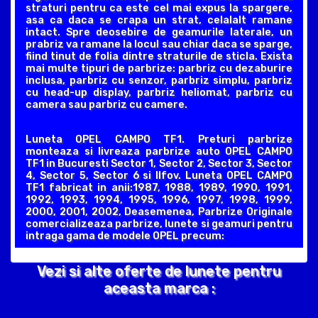
straturi pentru ca este cel mai expus la spargere,
asa ca daca se crapa un strat, celalalt ramane
intact. Spre deosebire de geamurile laterale, un
prabriz va ramane la locul sau chiar daca se sparge,
fiind tinut de folia dintre straturile de sticla. Exista
mai multe tipuri de parbrize: parbriz cu dezaburire
inclusa, parbriz cu senzor, parbriz simplu, parbriz
cu head-up display, parbriz heliomat, parbriz cu
camera sau parbriz cu camere.
Luneta OPEL CAMPO TF1. Preturi parbrize
monteaza si livreaza parbrize auto OPEL CAMPO
TF1 in Bucuresti Sector 1, Sector 2, Sector 3, Sector
4, Sector 5, Sector 6 si Ilfov. Luneta OPEL CAMPO
TF1 fabricat in anii:1987, 1988, 1989, 1990, 1991,
1992, 1993, 1994, 1995, 1996, 1997, 1998, 1999,
2000, 2001, 2002, Deasemenea, Parbrize Originale
comercializeaza parbrize, lunete si geamuri pentru
intraga gama de modele OPEL precum:
Vezi si alte oferte de lunete pentru
aceasta marca :