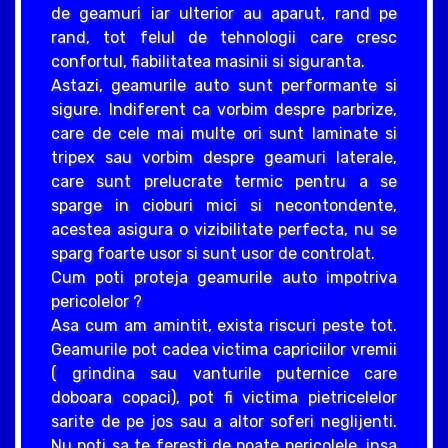
de geamuri iar ulterior au aparut, rand pe
rand, tot felul de tehnologii care cresc
confortul, fiabilitatea masinii si siguranta.
Astazi, geamurile auto sunt performante si
sigure. Indiferent ca vorbim despre parbrize,
care de cele mai multe ori sunt laminate si
tripex sau vorbim despre geamuri laterale,
care sunt prelucrate termic pentru a se
sparge in cioburi mici si necontondente,
acestea asigura o vizibilitate perfecta, nu se
sparg foarte usor si sunt usor de controlat.
Cum poti proteja geamurile auto impotriva
pericolelor ?
Asa cum am amintit, exista riscuri peste tot.
Geamurile pot cadea victima capriciilor vremii
( grindina sau vanturile puternice care
doboara copaci), pot fi victima pietricelelor
sarite de pe jos sau a altor soferi neglijenti.
Nu poti sa te feresti de poate pericolele, insa