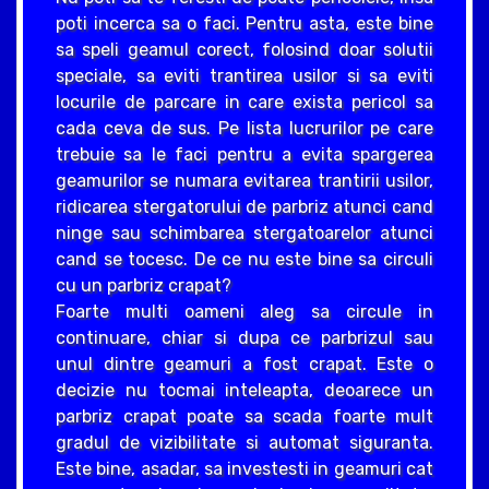
poti incerca sa o faci. Pentru asta, este bine
sa speli geamul corect, folosind doar solutii
speciale, sa eviti trantirea usilor si sa eviti
locurile de parcare in care exista pericol sa
cada ceva de sus. Pe lista lucrurilor pe care
trebuie sa le faci pentru a evita spargerea
geamurilor se numara evitarea trantirii usilor,
ridicarea stergatorului de parbriz atunci cand
ninge sau schimbarea stergatoarelor atunci
cand se tocesc. De ce nu este bine sa circuli
cu un parbriz crapat?
Foarte multi oameni aleg sa circule in
continuare, chiar si dupa ce parbrizul sau
unul dintre geamuri a fost crapat. Este o
decizie nu tocmai inteleapta, deoarece un
parbriz crapat poate sa scada foarte mult
gradul de vizibilitate si automat siguranta.
Este bine, asadar, sa investesti in geamuri cat