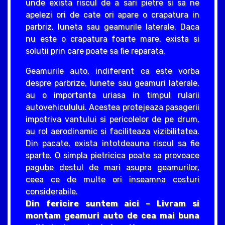
unde exista riscul de a sari pietre si sa ne
apelezi ori de cate ori apare o crapatura in
parbriz, luneta sau geamurile laterale. Daca
nu este o crapatura foarte mare, exista si
solutii prin care poate sa fie reparata.
Geamurile auto, indiferent ca este vorba
despre parbrize, lunete sau geamuri laterale,
au o importanta uriasa in timpul rularii
autovehiculului. Acestea protejeaza pasagerii
impotriva vantului si pericolelor de pe drum,
au rol aerodinamic si faciliteaza vizibilitatea.
Din pacate, exista intotdeauna riscul sa fie
sparte. O simpla pietricica poate sa provoace
pagube destul de mari asupra geamurilor,
ceea ce de multe ori inseamna costuri
considerabile.
Din fericire suntem aici – Livram si
montam geamuri auto de cea mai buna