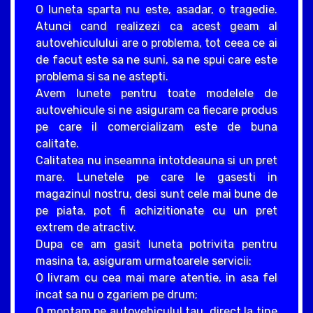
O luneta sparta nu este, asadar, o tragedie.
Atunci cand realizezi ca acest geam al
autovehiculului are o problema, tot ceea ce ai
de facut este sa ne suni, sa ne spui care este
problema si sa ne astepti.
Avem lunete pentru toate modelele de
autovehicule si ne asiguram ca fiecare produs
pe care il comercializam este de buna
calitate.
Calitatea nu inseamna intotdeauna si un pret
mare. Lunetele pe care le gasesti in
magazinul nostru, desi sunt cele mai bune de
pe piata, pot fi achizitionate cu un pret
extrem de atractiv.
Dupa ce am gasit luneta potrivita pentru
masina ta, asiguram urmatoarele servicii:
O livram cu cea mai mare atentie, in asa fel
incat sa nu o zgariem pe drum;
O montam pe autovehiculul tau, direct la tine