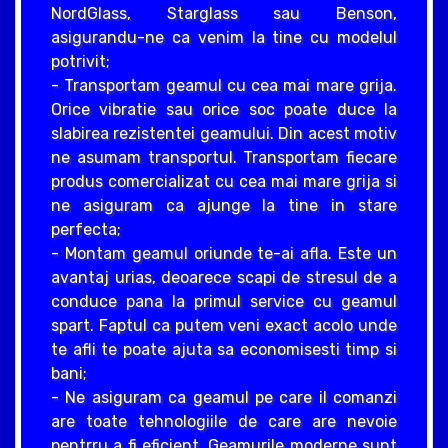
NordGlass, Starglass sau Benson,
asigurandu-ne ca venim la tine cu modelul
potrivit;
- Transportam geamul cu cea mai mare grija.
Orice vibratie sau orice soc poate duce la
slabirea rezistentei geamului. Din acest motiv
ne asumam transportul. Transportam fiecare
produs comercializat cu cea mai mare grija si
ne asiguram ca ajunge la tine in stare
perfecta;
- Montam geamul oriunde te-ai afla. Este un
avantaj urias, deoarece scapi de stresul de a
conduce pana la primul service cu geamul
spart. Faptul ca putem veni exact acolo unde
te afli te poate ajuta sa economisesti timp si
bani;
- Ne asiguram ca geamul pe care il comanzi
are toate tehnologiile de care are nevoie
pentrru a fi eficient. Geamurile moderne sunt