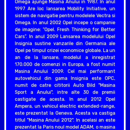
Omega ajunge Masina Anului in 1987. In anul
1997 Are loc lansarea Mobility Initiative, un
sistem de navigatie pentru modelele Vectra si
Omega. In anul 2002 Opel incepe o campanie
de imagine: “Opel. Fresh Thinking for Better
Cars”. In anul 2009 Lansarea modelului Opel
Insignia sustine vanzarile din Germania ale
Opel pe timpul crizei economice globale. La un
an de la lansare, modelul a inregistrat
170.000 de comenzi in Europa, a fost numit
Masina Anului 2009. Cel mai performant
autovehicul din gama Insignia este OPC,
numit de catre cititorii Auto Bild "Masina
Sport a Anului", intre alte 30 de premii
castigate de acesta. In anul 2012 Opel
Ampera, un vehicul electric extended-range,
este prezentat la Geneva. Acesta va castiga
titlul "Masina Anului 2012". In acelasi an este
prezentat la Paris noul model ADAM, o masina