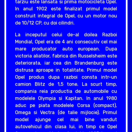
tarziu este lansata si prima motocicleta Opel.
In anul 1902 este finalizat primul model
construit integral de Opel, cu un motor nou
de 10/12 CP, cu doi cilindri.
La inceputul celui de-al doilea Razboi
Mondial, Opel era de 4 ani consecutiv cel mai
mare producator auto european. Dupa
victoria aliatilor, fabrica din Russelsheim este
deteriorata, iar cea din Brandenburg este
distrusa aproape in totalitate. Primul model
Opel produs dupa razboi consta intr-un
camion Blitz de 1,5 tone. La scurt timp,
compania reia productia de automobile cu
modelele Olympia si Kapitan. In anul 1980
aduc pe piata modelele Corsa (compact),
Omega si Vectra (de talie mijlocie). Primul
model ajunge cel mai bine vandut
autovehicul din clasa lui, in timp ce Opel