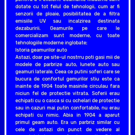
dotate cu tot felul de tehnologii, cum ar fi
senzorii de ploaie, posibilitatea de a filtra
emisiile UV sau incalzirea destinata
dezaburirii. Geamurile pe care le
comercializam sunt moderne, cu toate
tehnologiile moderne inglobate;
Istoria geamurilor auto
Astazi, doar pe site-ul nostrru poti gasi mii de
modele de parbrize auto, lunete auto sau
geamuri laterale. Ceea ce putini soferi care se
bucura de confortul gemurilor stiu este ca
inainte de 1904 toate masinile circulau fara
niciun fel de protectie vitrata. Soferii erau
echipati cu o casca si cu ochelari de protectie
sau in cazuri mai putin confortabile, nu erau
echipati cu nimic. Abia in 1904 a aparut
primul geam auto. Era un parbriz similar cu
cele de astazi din punct de vedere al