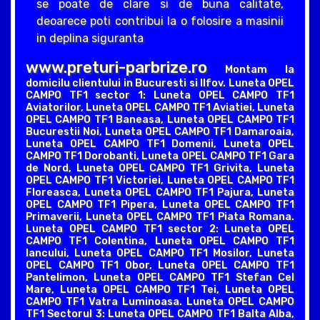
se poate de clare si de buna calitate,
deoarece poti contribui la o folosire a masinii
in deplina siguranta
www.preturi-parbrize.ro
Montam la
domicilu clientului in Bucuresti si Ilfov. Luneta OPEL
CAMPO TF1 sector 1: Luneta OPEL CAMPO TF1
Aviatorilor, Luneta OPEL CAMPO TF1 Aviatiei, Luneta
OPEL CAMPO TF1 Baneasa, Luneta OPEL CAMPO TF1
Bucurestii Noi, Luneta OPEL CAMPO TF1 Damaroaia,
Luneta OPEL CAMPO TF1 Domenii, Luneta OPEL
CAMPO TF1 Dorobanti, Luneta OPEL CAMPO TF1 Gara
de Nord, Luneta OPEL CAMPO TF1 Grivita, Luneta
OPEL CAMPO TF1 Victoriei, Luneta OPEL CAMPO TF1
Floreasca, Luneta OPEL CAMPO TF1 Pajura, Luneta
OPEL CAMPO TF1 Pipera, Luneta OPEL CAMPO TF1
Primaverii, Luneta OPEL CAMPO TF1 Piata Romana.
Luneta OPEL CAMPO TF1 sector 2: Luneta OPEL
CAMPO TF1 Colentina, Luneta OPEL CAMPO TF1
Iancului, Luneta OPEL CAMPO TF1 Mosilor, Luneta
OPEL CAMPO TF1 Obor, Luneta OPEL CAMPO TF1
Pantelimon, Luneta OPEL CAMPO TF1 Stefan Cel
Mare, Luneta OPEL CAMPO TF1 Tei, Luneta OPEL
CAMPO TF1 Vatra Luminoasa. Luneta OPEL CAMPO
TF1 Sectorul 3: Luneta OPEL CAMPO TF1 Balta Alba,