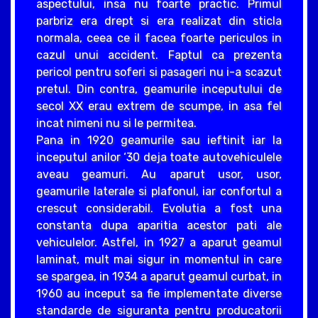
aspectului, insa nu foarte practic. Primul
parbriz era drept si era realizat din sticla
normala, ceea ce il facea foarte periculos in
cazul unui accident. Faptul ca prezenta
pericol pentru soferi si pasageri nu i-a scazut
pretul. Din contra, geamurile inceputului de
secol XX erau extrem de scumpe, in asa fel
incat nimeni nu si le permitea.
Pana in 1920 geamurile sau ieftinit iar la
inceputul anilor ‘30 deja toate autovehiculele
aveau geamuri. Au aparut usor, usor,
geamurile laterale si plafonul, iar confortul a
crescut considerabil. Evolutia a fost una
constanta dupa aparitia acestor pati ale
vehiculelor. Astfel, in 1927 a aparut geamul
laminat, mult mai sigur in momentul in care
se spargea, in 1934 a aparut geamul curbat, in
1960 au inceput sa fie implementate diverse
standarde de siguranta pentru producatorii