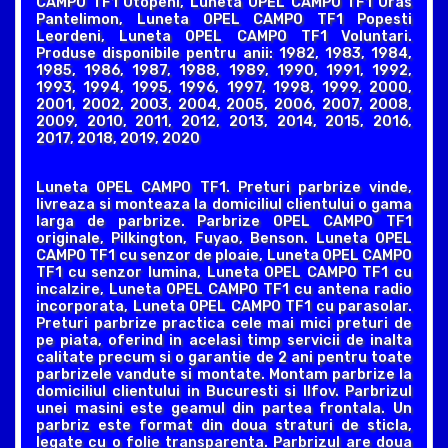
CAMPO TF1 Otopeni, Luneta OPEL CAMPO TF1 Oras
Pantelimon, Luneta OPEL CAMPO TF1 Popesti
Leordeni, Luneta OPEL CAMPO TF1 Voluntari.
Produse disponibile pentru anii: 1982, 1983, 1984,
1985, 1986, 1987, 1988, 1989, 1990, 1991, 1992,
1993, 1994, 1995, 1996, 1997, 1998, 1999, 2000,
2001, 2002, 2003, 2004, 2005, 2006, 2007, 2008,
2009, 2010, 2011, 2012, 2013, 2014, 2015, 2016,
2017, 2018, 2019, 2020
Luneta OPEL CAMPO TF1. Preturi parbrize vinde,
livreaza si monteaza la domiciliul clientului o gama
larga de parbrize. Parbrize OPEL CAMPO TF1
originale, Pilkington, Fuyao, Benson. Luneta OPEL
CAMPO TF1 cu senzor de ploaie, Luneta OPEL CAMPO
TF1 cu senzor lumina, Luneta OPEL CAMPO TF1 cu
incalzire, Luneta OPEL CAMPO TF1 cu antena radio
incorporata, Luneta OPEL CAMPO TF1 cu parasolar.
Preturi parbrize practica cele mai mici preturi de
pe piata, oferind in acelasi timp servicii de inalta
calitate precum si o garantie de 2 ani pentru toate
parbrizele vandute si montate. Montam parbrize la
domiciliul clientului in Bucuresti si Ilfov. Parbrizul
unei masini este geamul din partea frontala. Un
parbriz este format din doua straturi de sticla,
legate cu o folie transparenta. Parbrizul are doua