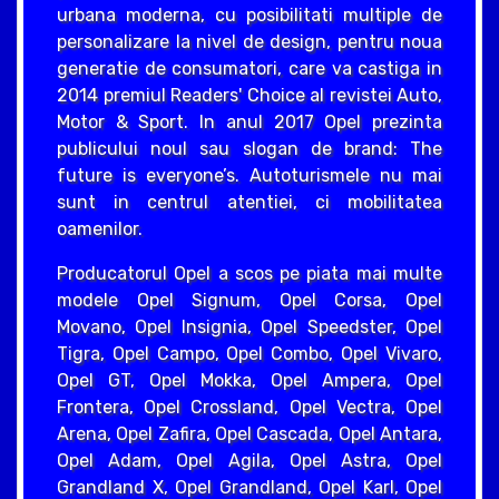
urbana moderna, cu posibilitati multiple de
personalizare la nivel de design, pentru noua
generatie de consumatori, care va castiga in
2014 premiul Readers' Choice al revistei Auto,
Motor & Sport. In anul 2017 Opel prezinta
publicului noul sau slogan de brand: The
future is everyone’s. Autoturismele nu mai
sunt in centrul atentiei, ci mobilitatea
oamenilor.
Producatorul Opel a scos pe piata mai multe
modele Opel Signum, Opel Corsa, Opel
Movano, Opel Insignia, Opel Speedster, Opel
Tigra, Opel Campo, Opel Combo, Opel Vivaro,
Opel GT, Opel Mokka, Opel Ampera, Opel
Frontera, Opel Crossland, Opel Vectra, Opel
Arena, Opel Zafira, Opel Cascada, Opel Antara,
Opel Adam, Opel Agila, Opel Astra, Opel
Grandland X, Opel Grandland, Opel Karl, Opel