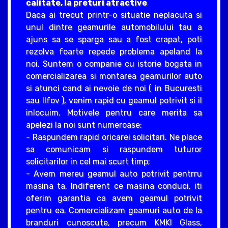
calitate, la preturi atractive
Daca ai trecut printr-o situatie neplacuta si
unul dintre geamurile automobilului tau a
ajuns sa se sparga sau a fost crapat, poti
rezolva foarte repede problema apeland la
noi. Suntem o companie cu istorie bogata in
comercializarea si montarea geamurilor auto
si atunci cand ai nevoie de noi ( in Bucuresti
sau Ilfov ), venim rapid cu geamul potrivit si il
inlocuim. Motivele pentru care merita sa
apelezi la noi sunt numeroase:
- Raspundem rapid oricarei solicitari. Ne place
sa comunicam si raspundem tuturor
solicitarilor in cel mai scurt timp;
- Avem mereu geamul auto potrivit pentrru
masina ta. Indiferent ce masina conduci, iti
oferim garantia ca avem geamul potrivit
pentru ea. Comercializam geamuri auto de la
branduri cunoscute, precum KMKI Glass,