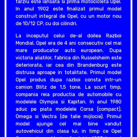
tarziu este lansata si prima motocicleta Opel.
In anul 1902 este finalizat primul model
construit integral de Opel, cu un motor nou
de 10/12 CP, cu doi cilindri.
La inceputul celui de-al doilea Razboi
Mondial, Opel era de 4 ani consecutiv cel mai
mare producator auto european. Dupa
victoria aliatilor, fabrica din Russelsheim este
deteriorata, iar cea din Brandenburg este
distrusa aproape in totalitate. Primul model
Opel produs dupa razboi consta intr-un
camion Blitz de 1,5 tone. La scurt timp,
compania reia productia de automobile cu
modelele Olympia si Kapitan. In anul 1980
aduc pe piata modelele Corsa (compact),
Omega si Vectra (de talie mijlocie). Primul
model ajunge cel mai bine vandut
autovehicul din clasa lui, in timp ce Opel