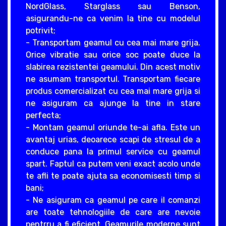
NordGlass, Starglass sau Benson,
asigurandu-ne ca venim la tine cu modelul
potrivit;
- Transportam geamul cu cea mai mare grija.
Orice vibratie sau orice soc poate duce la
slabirea rezistentei geamului. Din acest motiv
ne asumam transportul. Transportam fiecare
produs comercializat cu cea mai mare grija si
ne asiguram ca ajunge la tine in stare
perfecta;
- Montam geamul oriunde te-ai afla. Este un
avantaj urias, deoarece scapi de stresul de a
conduce pana la primul service cu geamul
spart. Faptul ca putem veni exact acolo unde
te afli te poate ajuta sa economisesti timp si
bani;
- Ne asiguram ca geamul pe care il comanzi
are toate tehnologiile de care are nevoie
pentrru a fi eficient. Geamurile moderne sunt