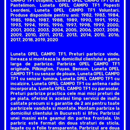
CAMPO TF1 Otopeni, Luneta OPEL CAMPO TF1 Oras
Pantelimon, Luneta OPEL CAMPO TF1 Popesti
Leordeni, Luneta OPEL CAMPO TF1 Voluntari.
Produse disponibile pentru anii: 1982, 1983, 1984,
1985, 1986, 1987, 1988, 1989, 1990, 1991, 1992,
1993, 1994, 1995, 1996, 1997, 1998, 1999, 2000,
2001, 2002, 2003, 2004, 2005, 2006, 2007, 2008,
2009, 2010, 2011, 2012, 2013, 2014, 2015, 2016,
2017, 2018, 2019, 2020
Luneta OPEL CAMPO TF1. Preturi parbrize vinde,
livreaza si monteaza la domiciliul clientului o gama
larga de parbrize. Parbrize OPEL CAMPO TF1
originale, Pilkington, Fuyao, Benson. Luneta OPEL
CAMPO TF1 cu senzor de ploaie, Luneta OPEL CAMPO
TF1 cu senzor lumina, Luneta OPEL CAMPO TF1 cu
incalzire, Luneta OPEL CAMPO TF1 cu antena radio
incorporata, Luneta OPEL CAMPO TF1 cu parasolar.
Preturi parbrize practica cele mai mici preturi de
pe piata, oferind in acelasi timp servicii de inalta
calitate precum si o garantie de 2 ani pentru toate
parbrizele vandute si montate. Montam parbrize la
domiciliul clientului in Bucuresti si Ilfov. Parbrizul
unei masini este geamul din partea frontala. Un
parbriz este format din doua straturi de sticla,
legate cu o folie transparenta. Parbrizul are doua