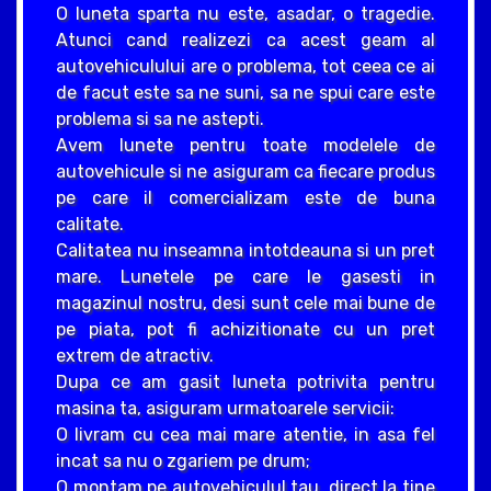
O luneta sparta nu este, asadar, o tragedie.
Atunci cand realizezi ca acest geam al
autovehiculului are o problema, tot ceea ce ai
de facut este sa ne suni, sa ne spui care este
problema si sa ne astepti.
Avem lunete pentru toate modelele de
autovehicule si ne asiguram ca fiecare produs
pe care il comercializam este de buna
calitate.
Calitatea nu inseamna intotdeauna si un pret
mare. Lunetele pe care le gasesti in
magazinul nostru, desi sunt cele mai bune de
pe piata, pot fi achizitionate cu un pret
extrem de atractiv.
Dupa ce am gasit luneta potrivita pentru
masina ta, asiguram urmatoarele servicii:
O livram cu cea mai mare atentie, in asa fel
incat sa nu o zgariem pe drum;
O montam pe autovehiculul tau, direct la tine