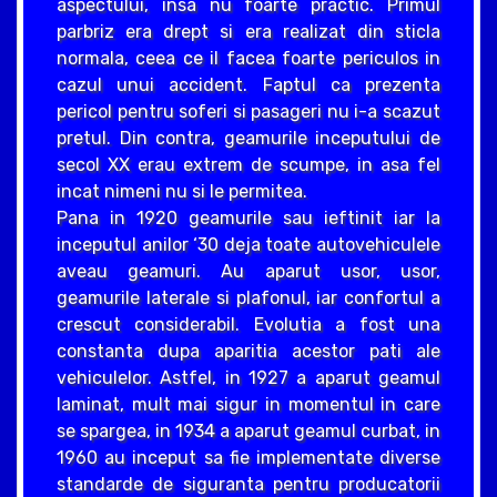
aspectului, insa nu foarte practic. Primul
parbriz era drept si era realizat din sticla
normala, ceea ce il facea foarte periculos in
cazul unui accident. Faptul ca prezenta
pericol pentru soferi si pasageri nu i-a scazut
pretul. Din contra, geamurile inceputului de
secol XX erau extrem de scumpe, in asa fel
incat nimeni nu si le permitea.
Pana in 1920 geamurile sau ieftinit iar la
inceputul anilor ‘30 deja toate autovehiculele
aveau geamuri. Au aparut usor, usor,
geamurile laterale si plafonul, iar confortul a
crescut considerabil. Evolutia a fost una
constanta dupa aparitia acestor pati ale
vehiculelor. Astfel, in 1927 a aparut geamul
laminat, mult mai sigur in momentul in care
se spargea, in 1934 a aparut geamul curbat, in
1960 au inceput sa fie implementate diverse
standarde de siguranta pentru producatorii