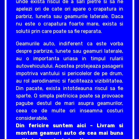
unde exista riscul de a sari pietre si sa ne
apelezi ori de cate ori apare o crapatura in
parbriz, luneta sau geamurile laterale. Daca
nu este o crapatura foarte mare, exista si
solutii prin care poate sa fie reparata.
Geamurile auto, indiferent ca este vorba
despre parbrize, lunete sau geamuri laterale,
au o importanta uriasa in timpul rularii
autovehiculului. Acestea protejeaza pasagerii
impotriva vantului si pericolelor de pe drum,
au rol aerodinamic si faciliteaza vizibilitatea.
Din pacate, exista intotdeauna riscul sa fie
sparte. O simpla pietricica poate sa provoace
pagube destul de mari asupra geamurilor,
ceea ce de multe ori inseamna costuri
considerabile.
Din fericire suntem aici – Livram si
montam geamuri auto de cea mai buna