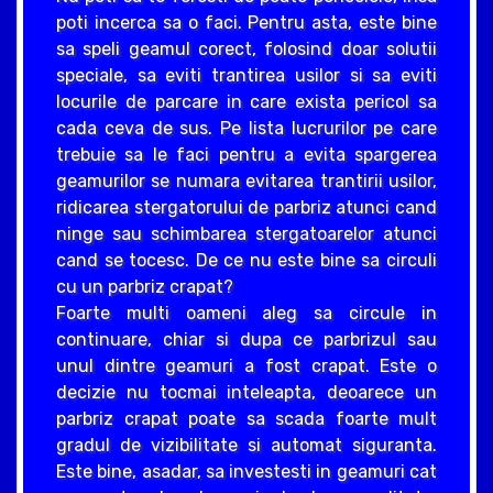
poti incerca sa o faci. Pentru asta, este bine
sa speli geamul corect, folosind doar solutii
speciale, sa eviti trantirea usilor si sa eviti
locurile de parcare in care exista pericol sa
cada ceva de sus. Pe lista lucrurilor pe care
trebuie sa le faci pentru a evita spargerea
geamurilor se numara evitarea trantirii usilor,
ridicarea stergatorului de parbriz atunci cand
ninge sau schimbarea stergatoarelor atunci
cand se tocesc. De ce nu este bine sa circuli
cu un parbriz crapat?
Foarte multi oameni aleg sa circule in
continuare, chiar si dupa ce parbrizul sau
unul dintre geamuri a fost crapat. Este o
decizie nu tocmai inteleapta, deoarece un
parbriz crapat poate sa scada foarte mult
gradul de vizibilitate si automat siguranta.
Este bine, asadar, sa investesti in geamuri cat