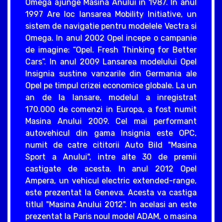
Omega ajunge Masina Anului in 1987. In anul
1997 Are loc lansarea Mobility Initiative, un
sistem de navigatie pentru modelele Vectra si
Omega. In anul 2002 Opel incepe o campanie
de imagine: “Opel. Fresh Thinking for Better
Cars”. In anul 2009 Lansarea modelului Opel
Insignia sustine vanzarile din Germania ale
Opel pe timpul crizei economice globale. La un
an de la lansare, modelul a inregistrat
170.000 de comenzi in Europa, a fost numit
Masina Anului 2009. Cel mai performant
autovehicul din gama Insignia este OPC,
numit de catre cititorii Auto Bild "Masina
Sport a Anului", intre alte 30 de premii
castigate de acesta. In anul 2012 Opel
Ampera, un vehicul electric extended-range,
este prezentat la Geneva. Acesta va castiga
titlul "Masina Anului 2012". In acelasi an este
prezentat la Paris noul model ADAM, o masina