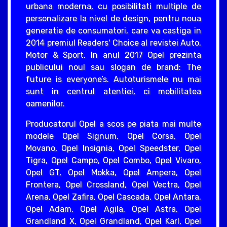
urbana moderna, cu posibilitati multiple de
personalizare la nivel de design, pentru noua
generatie de consumatori, care va castiga in
2014 premiul Readers' Choice al revistei Auto,
Motor & Sport. In anul 2017 Opel prezinta
publicului noul sau slogan de brand: The
future is everyone’s. Autoturismele nu mai
sunt in centrul atentiei, ci mobilitatea
oamenilor.
Producatorul Opel a scos pe piata mai multe
modele Opel Signum, Opel Corsa, Opel
Movano, Opel Insignia, Opel Speedster, Opel
Tigra, Opel Campo, Opel Combo, Opel Vivaro,
Opel GT, Opel Mokka, Opel Ampera, Opel
Frontera, Opel Crossland, Opel Vectra, Opel
Arena, Opel Zafira, Opel Cascada, Opel Antara,
Opel Adam, Opel Agila, Opel Astra, Opel
Grandland X, Opel Grandland, Opel Karl, Opel