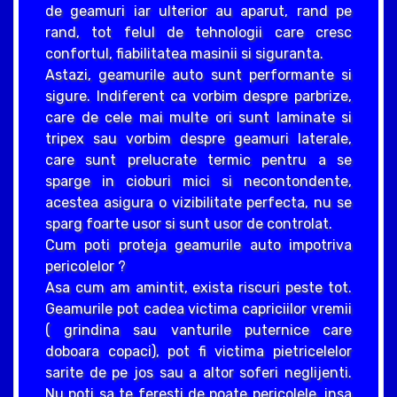
de geamuri iar ulterior au aparut, rand pe
rand, tot felul de tehnologii care cresc
confortul, fiabilitatea masinii si siguranta.
Astazi, geamurile auto sunt performante si
sigure. Indiferent ca vorbim despre parbrize,
care de cele mai multe ori sunt laminate si
tripex sau vorbim despre geamuri laterale,
care sunt prelucrate termic pentru a se
sparge in cioburi mici si necontondente,
acestea asigura o vizibilitate perfecta, nu se
sparg foarte usor si sunt usor de controlat.
Cum poti proteja geamurile auto impotriva
pericolelor ?
Asa cum am amintit, exista riscuri peste tot.
Geamurile pot cadea victima capriciilor vremii
( grindina sau vanturile puternice care
doboara copaci), pot fi victima pietricelelor
sarite de pe jos sau a altor soferi neglijenti.
Nu poti sa te feresti de poate pericolele, insa