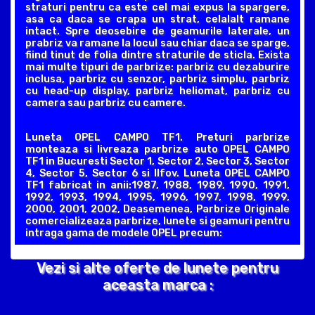
straturi pentru ca este cel mai expus la spargere,
asa ca daca se crapa un strat, celalalt ramane
intact. Spre deosebire de geamurile laterale, un
prabriz va ramane la locul sau chiar daca se sparge,
fiind tinut de folia dintre straturile de sticla. Exista
mai multe tipuri de parbrize: parbriz cu dezaburire
inclusa, parbriz cu senzor, parbriz simplu, parbriz
cu head-up display, parbriz heliomat, parbriz cu
camera sau parbriz cu camere.
Luneta OPEL CAMPO TF1. Preturi parbrize
monteaza si livreaza parbrize auto OPEL CAMPO
TF1 in Bucuresti Sector 1, Sector 2, Sector 3, Sector
4, Sector 5, Sector 6 si Ilfov. Luneta OPEL CAMPO
TF1 fabricat in anii:1987, 1988, 1989, 1990, 1991,
1992, 1993, 1994, 1995, 1996, 1997, 1998, 1999,
2000, 2001, 2002, Deasemenea, Parbrize Originale
comercializeaza parbrize, lunete si geamuri pentru
intraga gama de modele OPEL precum:
Vezi si alte oferte de lunete pentru
aceasta marca :