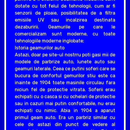
dotate cu tot felul de tehnologii, cum ar fi
senzorii de ploaie, posibilitatea de a filtra
emisiile UV sau incalzirea destinata
dezaburirii. Geamurile pe care le
comercializam sunt moderne, cu toate
tehnologiile moderne inglobate;
Istoria geamurilor auto
Astazi, doar pe site-ul nostrru poti gasi mii de
modele de parbrize auto, lunete auto sau
geamuri laterale. Ceea ce putini soferi care se
bucura de confortul gemurilor stiu este ca
inainte de 1904 toate masinile circulau fara
niciun fel de protectie vitrata. Soferii erau
echipati cu o casca si cu ochelari de protectie
sau in cazuri mai putin confortabile, nu erau
echipati cu nimic. Abia in 1904 a aparut
primul geam auto. Era un parbriz similar cu
cele de astazi din punct de vedere al