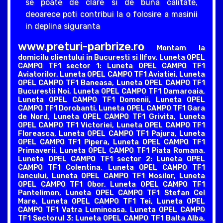
se poate de clare si de buna calitate,
deoarece poti contribui la o folosire a masinii
in deplina siguranta
www.preturi-parbrize.ro
Montam la
domicilu clientului in Bucuresti si Ilfov. Luneta OPEL
CAMPO TF1 sector 1: Luneta OPEL CAMPO TF1
Aviatorilor, Luneta OPEL CAMPO TF1 Aviatiei, Luneta
OPEL CAMPO TF1 Baneasa, Luneta OPEL CAMPO TF1
Bucurestii Noi, Luneta OPEL CAMPO TF1 Damaroaia,
Luneta OPEL CAMPO TF1 Domenii, Luneta OPEL
CAMPO TF1 Dorobanti, Luneta OPEL CAMPO TF1 Gara
de Nord, Luneta OPEL CAMPO TF1 Grivita, Luneta
OPEL CAMPO TF1 Victoriei, Luneta OPEL CAMPO TF1
Floreasca, Luneta OPEL CAMPO TF1 Pajura, Luneta
OPEL CAMPO TF1 Pipera, Luneta OPEL CAMPO TF1
Primaverii, Luneta OPEL CAMPO TF1 Piata Romana.
Luneta OPEL CAMPO TF1 sector 2: Luneta OPEL
CAMPO TF1 Colentina, Luneta OPEL CAMPO TF1
Iancului, Luneta OPEL CAMPO TF1 Mosilor, Luneta
OPEL CAMPO TF1 Obor, Luneta OPEL CAMPO TF1
Pantelimon, Luneta OPEL CAMPO TF1 Stefan Cel
Mare, Luneta OPEL CAMPO TF1 Tei, Luneta OPEL
CAMPO TF1 Vatra Luminoasa. Luneta OPEL CAMPO
TF1 Sectorul 3: Luneta OPEL CAMPO TF1 Balta Alba,