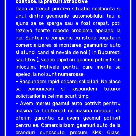
calitate, la preturi atractive
Daca ai trecut printr-o situatie neplacuta si
unul dintre geamurile automobilului tau a
ajuns sa se sparga sau a fost crapat, poti
rezolva foarte repede problema apeland la
noi. Suntem o companie cu istorie bogata in
comercializarea si montarea geamurilor auto
si atunci cand ai nevoie de noi ( in Bucuresti
sau Ilfov ), venim rapid cu geamul potrivit si il
inlocuim. Motivele pentru care merita sa
apelezi la noi sunt numeroase:
- Raspundem rapid oricarei solicitari. Ne place
sa comunicam si raspundem tuturor
solicitarilor in cel mai scurt timp;
- Avem mereu geamul auto potrivit pentrru
masina ta. Indiferent ce masina conduci, iti
oferim garantia ca avem geamul potrivit
pentru ea. Comercializam geamuri auto de la
branduri cunoscute, precum KMKI Glass,