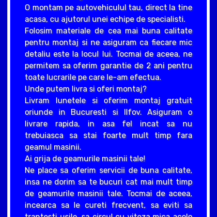
O montam pe autovehiculul tau, direct la tine
acasa, cu ajutorul unei echipe de specialisti.
Folosim materiale de cea mai buna calitate
pentru montaj si ne asiguram ca fiecare mic
detaliu este la locul lui. Tocmai de aceea, ne
permitem sa oferim garantie de 2 ani pentru
toate lucrarile pe care le-am efectua.
Unde putem livra si oferi montaj?
Livram lunetele si oferim montaj gratuit
oriunde in Bucuresti si Ilfov. Asiguram o
livrare rapida, in asa fel incat sa nu
trebuiasca sa stai foarte mult timp fara
geamul masinii.
Ai grija de geamurile masinii tale!
Ne place sa oferim servicii de buna calitate,
insa ne dorim sa te bucuri cat mai mult timp
de geamurile masinii tale. Tocmai de aceea,
incearca sa le cureti frecvent, sa eviti sa
trantesti usile, sa circul cu viteza mica acolo