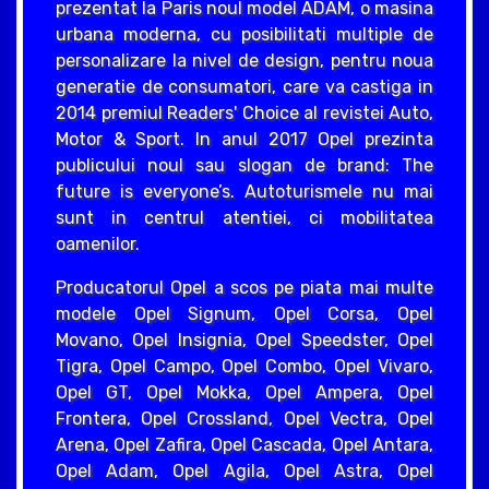
prezentat la Paris noul model ADAM, o masina
urbana moderna, cu posibilitati multiple de
personalizare la nivel de design, pentru noua
generatie de consumatori, care va castiga in
2014 premiul Readers' Choice al revistei Auto,
Motor & Sport. In anul 2017 Opel prezinta
publicului noul sau slogan de brand: The
future is everyone’s. Autoturismele nu mai
sunt in centrul atentiei, ci mobilitatea
oamenilor.
Producatorul Opel a scos pe piata mai multe
modele Opel Signum, Opel Corsa, Opel
Movano, Opel Insignia, Opel Speedster, Opel
Tigra, Opel Campo, Opel Combo, Opel Vivaro,
Opel GT, Opel Mokka, Opel Ampera, Opel
Frontera, Opel Crossland, Opel Vectra, Opel
Arena, Opel Zafira, Opel Cascada, Opel Antara,
Opel Adam, Opel Agila, Opel Astra, Opel