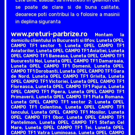
se poate de clare si de buna calitate,
deoarece poti contribui la o folosire a masinii
in deplina siguranta
www.preturi-parbrize.ro
Montam la
domicilu clientului in Bucuresti si Ilfov. Luneta OPEL
CAMPO TF1 sector 1: Luneta OPEL CAMPO TF1
Aviatorilor, Luneta OPEL CAMPO TF1 Aviatiei, Luneta
OPEL CAMPO TF1 Baneasa, Luneta OPEL CAMPO TF1
Bucurestii Noi, Luneta OPEL CAMPO TF1 Damaroaia,
Luneta OPEL CAMPO TF1 Domenii, Luneta OPEL
CAMPO TF1 Dorobanti, Luneta OPEL CAMPO TF1 Gara
de Nord, Luneta OPEL CAMPO TF1 Grivita, Luneta
OPEL CAMPO TF1 Victoriei, Luneta OPEL CAMPO TF1
Floreasca, Luneta OPEL CAMPO TF1 Pajura, Luneta
OPEL CAMPO TF1 Pipera, Luneta OPEL CAMPO TF1
Primaverii, Luneta OPEL CAMPO TF1 Piata Romana.
Luneta OPEL CAMPO TF1 sector 2: Luneta OPEL
CAMPO TF1 Colentina, Luneta OPEL CAMPO TF1
Iancului, Luneta OPEL CAMPO TF1 Mosilor, Luneta
OPEL CAMPO TF1 Obor, Luneta OPEL CAMPO TF1
Pantelimon, Luneta OPEL CAMPO TF1 Stefan Cel
Mare, Luneta OPEL CAMPO TF1 Tei, Luneta OPEL
CAMPO TF1 Vatra Luminoasa. Luneta OPEL CAMPO