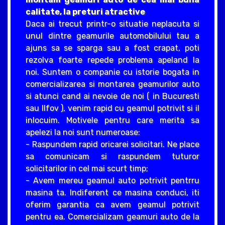
calitate, la preturi atractive
Daca ai trecut printr-o situatie neplacuta si
unul dintre geamurile automobilului tau a
ajuns sa se sparga sau a fost crapat, poti
rezolva foarte repede problema apeland la
noi. Suntem o companie cu istorie bogata in
comercializarea si montarea geamurilor auto
si atunci cand ai nevoie de noi ( in Bucuresti
sau Ilfov ), venim rapid cu geamul potrivit si il
inlocuim. Motivele pentru care merita sa
apelezi la noi sunt numeroase:
- Raspundem rapid oricarei solicitari. Ne place
sa comunicam si raspundem tuturor
solicitarilor in cel mai scurt timp;
- Avem mereu geamul auto potrivit pentrru
masina ta. Indiferent ce masina conduci, iti
oferim garantia ca avem geamul potrivit
pentru ea. Comercializam geamuri auto de la