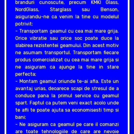
branduri cunoscute, precum KMKI Glass,
NordGlass, Starglass sau Benson,
asigurandu-ne ca venim la tine cu modelul
potrivit;
- Transportam geamul cu cea mai mare grija.
Orice vibratie sau orice soc poate duce la
slabirea rezistentei geamului. Din acest motiv
ne asumam transportul. Transportam fiecare
produs comercializat cu cea mai mare grija si
ne asiguram ca ajunge la tine in stare
perfecta;
- Montam geamul oriunde te-ai afla. Este un
avantaj urias, deoarece scapi de stresul de a
conduce pana la primul service cu geamul
spart. Faptul ca putem veni exact acolo unde
te afli te poate ajuta sa economisesti timp si
bani;
- Ne asiguram ca geamul pe care il comanzi
are toate tehnologiile de care are nevoie