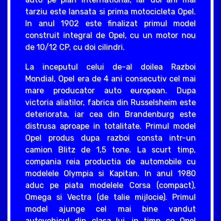
tarziu este lansata si prima motocicleta Opel.
In anul 1902 este finalizat primul model
construit integral de Opel, cu un motor nou
de 10/12 CP, cu doi cilindri.
La inceputul celui de-al doilea Razboi
Mondial, Opel era de 4 ani consecutiv cel mai
mare producator auto european. Dupa
victoria aliatilor, fabrica din Russelsheim este
deteriorata, iar cea din Brandenburg este
distrusa aproape in totalitate. Primul model
Opel produs dupa razboi consta intr-un
camion Blitz de 1,5 tone. La scurt timp,
compania reia productia de automobile cu
modelele Olympia si Kapitan. In anul 1980
aduc pe piata modelele Corsa (compact),
Omega si Vectra (de talie mijlocie). Primul
model ajunge cel mai bine vandut
autovehicul din clasa lui, in timp ce Opel