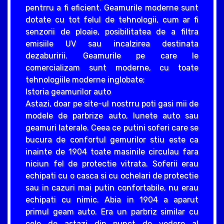
pentrru a fi eficient. Geamurile moderne sunt
dotate cu tot felul de tehnologii, cum ar fi
senzorii de ploaie, posibilitatea de a filtra
emisiile UV sau incalzirea destinata
dezaburirii. Geamurile pe care le
comercializam sunt moderne, cu toate
tehnologiile moderne inglobate;
Istoria geamurilor auto
Astazi, doar pe site-ul nostrru poti gasi mii de
modele de parbrize auto, lunete auto sau
geamuri laterale. Ceea ce putini soferi care se
bucura de confortul gemurilor stiu este ca
inainte de 1904 toate masinile circulau fara
niciun fel de protectie vitrata. Soferii erau
echipati cu o casca si cu ochelari de protectie
sau in cazuri mai putin confortabile, nu erau
echipati cu nimic. Abia in 1904 a aparut
primul geam auto. Era un parbriz similar cu
cele de astazi din punct de vedere al