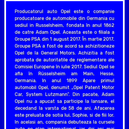
Producatorul auto Opel este o companie
producatoare de automobile din Germania cu
sediul in Russelsheim, fondata în anul 1862
de catre Adam Opel. Aceasta este o filiala a
Groupe PSA din 1 august 2017. În martie 2017,
Groupe PSA a fost de acord sa achizitioneze
Opel de la General Motors. Achizitia a fost
aprobata de autoritatile de reglementare ale
Comisiei Europene în iulie 2017. Sediul Opel se
afla în Rüsselsheim am Main, Hesse,
Germania. In anul 1899 Apare primul
automobil Opel, denumit „Opel Patent Motor
Car, System Lutzmann”. Din pacate, Adam
Opel nu a apucat sa participe la lansare, el
decedand la varsta de 58 de ani. Afacerea
este preluata de sotia lui, Sophie, si de fiii lor.
In acelasi an, compania debuteaza la cursele
auto pe plan international, iar doi ani mai