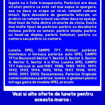
legate cu o folie transparenta. Parbrizul are doua
straturi pentru ca este cel mai expus la spargere,
asa ca daca se crapa un strat, celalalt ramane
intact. Spre deosebire de geamurile laterale, un
prabriz va ramane la locul sau chiar daca se sparge,
fiind tinut de folia dintre straturile de sticla. Exista
mai multe tipuri de parbrize: parbriz cu dezaburire
inclusa, parbriz cu senzor, parbriz simplu, parbriz
cu head-up display, parbriz heliomat, parbriz cu
camera sau parbriz cu camere.
Luneta OPEL CAMPO TF1. Preturi parbrize
monteaza si livreaza parbrize auto OPEL CAMPO
TF1 in Bucuresti Sector 1, Sector 2, Sector 3, Sector
4, Sector 5, Sector 6 si Ilfov. Luneta OPEL CAMPO
TF1 fabricat in anii:1987, 1988, 1989, 1990, 1991,
1992, 1993, 1994, 1995, 1996, 1997, 1998, 1999,
2000, 2001, 2002, Deasemenea, Parbrize Originale
comercializeaza parbrize, lunete si geamuri pentru
intraga gama de modele OPEL precum:
Vezi si alte oferte de lunete pentru
aceasta marca :