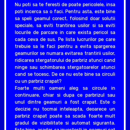
Nu poti sa te feresti de poate pericolele, insa
poti incerca sa o faci. Pentru asta, este bine
sa speli geamul corect, folosind doar solutii
speciale, sa eviti trantirea usilor si sa eviti
locurile de parcare in care exista pericol sa
cada ceva de sus. Pe lista lucrurilor pe care
trebuie sa le faci pentru a evita spargerea
geamurilor se numara evitarea trantirii usilor,
ridicarea stergatorului de parbriz atunci cand
ninge sau schimbarea stergatoarelor atunci
cand se tocesc. De ce nu este bine sa circuli
cu un parbriz crapat?
Foarte multi oameni aleg sa circule in
continuare, chiar si dupa ce parbrizul sau
unul dintre geamuri a fost crapat. Este o
decizie nu tocmai inteleapta, deoarece un
parbriz crapat poate sa scada foarte mult
gradul de vizibilitate si automat siguranta.
Este bine, asadar, sa investesti in geamuri cat