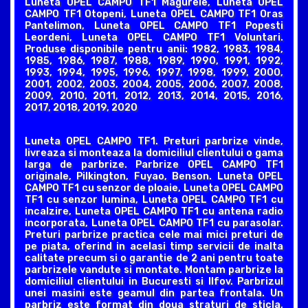
Luneta OPEL CAMPO TF1 Magurele, Luneta OPEL
CAMPO TF1 Otopeni, Luneta OPEL CAMPO TF1 Oras
Pantelimon, Luneta OPEL CAMPO TF1 Popesti
Leordeni, Luneta OPEL CAMPO TF1 Voluntari.
Produse disponibile pentru anii: 1982, 1983, 1984,
1985, 1986, 1987, 1988, 1989, 1990, 1991, 1992,
1993, 1994, 1995, 1996, 1997, 1998, 1999, 2000,
2001, 2002, 2003, 2004, 2005, 2006, 2007, 2008,
2009, 2010, 2011, 2012, 2013, 2014, 2015, 2016,
2017, 2018, 2019, 2020
Luneta OPEL CAMPO TF1. Preturi parbrize vinde,
livreaza si monteaza la domiciliul clientului o gama
larga de parbrize. Parbrize OPEL CAMPO TF1
originale, Pilkington, Fuyao, Benson. Luneta OPEL
CAMPO TF1 cu senzor de ploaie, Luneta OPEL CAMPO
TF1 cu senzor lumina, Luneta OPEL CAMPO TF1 cu
incalzire, Luneta OPEL CAMPO TF1 cu antena radio
incorporata, Luneta OPEL CAMPO TF1 cu parasolar.
Preturi parbrize practica cele mai mici preturi de
pe piata, oferind in acelasi timp servicii de inalta
calitate precum si o garantie de 2 ani pentru toate
parbrizele vandute si montate. Montam parbrize la
domiciliul clientului in Bucuresti si Ilfov. Parbrizul
unei masini este geamul din partea frontala. Un
parbriz este format din doua straturi de sticla,