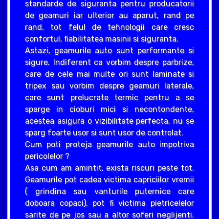
standarde de siguranta pentru producatorii
de geamuri iar ulterior au aparut, rand pe
rand, tot felul de tehnologii care cresc
confortul, fiabilitatea masinii si siguranta.
Astazi, geamurile auto sunt performante si
sigure. Indiferent ca vorbim despre parbrize,
care de cele mai multe ori sunt laminate si
tripex sau vorbim despre geamuri laterale,
care sunt prelucrate termic pentru a se
sparge in cioburi mici si necontondente,
acestea asigura o vizibilitate perfecta, nu se
sparg foarte usor si sunt usor de controlat.
Cum poti proteja geamurile auto impotriva
pericolelor ?
Asa cum am amintit, exista riscuri peste tot.
Geamurile pot cadea victima capriciilor vremii
( grindina sau vanturile puternice care
doboara copaci), pot fi victima pietricelelor
sarite de pe jos sau a altor soferi neglijenti.