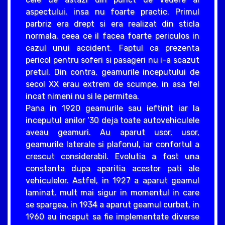
aspectului, insa nu foarte practic. Primul
parbriz era drept si era realizat din sticla
normala, ceea ce il facea foarte periculos in
cazul unui accident. Faptul ca prezenta
pericol pentru soferi si pasageri nu i-a scazut
pretul. Din contra, geamurile inceputului de
secol XX erau extrem de scumpe, in asa fel
incat nimeni nu si le permitea.
Pana in 1920 geamurile sau ieftinit iar la
inceputul anilor ‘30 deja toate autovehiculele
aveau geamuri. Au aparut usor, usor,
geamurile laterale si plafonul, iar confortul a
crescut considerabil. Evolutia a fost una
constanta dupa aparitia acestor pati ale
vehiculelor. Astfel, in 1927 a aparut geamul
laminat, mult mai sigur in momentul in care
se spargea, in 1934 a aparut geamul curbat, in
1960 au inceput sa fie implementate diverse