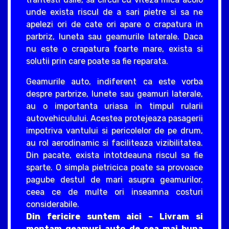
unde exista riscul de a sari pietre si sa ne
apelezi ori de cate ori apare o crapatura in
parbriz, luneta sau geamurile laterale. Daca
nu este o crapatura foarte mare, exista si
solutii prin care poate sa fie reparata.
Geamurile auto, indiferent ca este vorba
despre parbrize, lunete sau geamuri laterale,
au o importanta uriasa in timpul rularii
autovehiculului. Acestea protejeaza pasagerii
impotriva vantului si pericolelor de pe drum,
au rol aerodinamic si faciliteaza vizibilitatea.
Din pacate, exista intotdeauna riscul sa fie
sparte. O simpla pietricica poate sa provoace
pagube destul de mari asupra geamurilor,
ceea ce de multe ori inseamna costuri
considerabile.
Din fericire suntem aici – Livram si
montam geamuri auto de cea mai buna