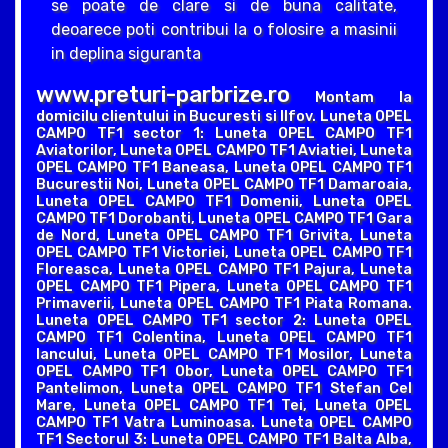
se poate de clare si de buna calitate,
deoarece poti contribui la o folosire a masinii
in deplina siguranta
www.preturi-parbrize.ro
Montam la
domicilu clientului in Bucuresti si Ilfov. Luneta OPEL
CAMPO TF1 sector 1: Luneta OPEL CAMPO TF1
Aviatorilor, Luneta OPEL CAMPO TF1 Aviatiei, Luneta
OPEL CAMPO TF1 Baneasa, Luneta OPEL CAMPO TF1
Bucurestii Noi, Luneta OPEL CAMPO TF1 Damaroaia,
Luneta OPEL CAMPO TF1 Domenii, Luneta OPEL
CAMPO TF1 Dorobanti, Luneta OPEL CAMPO TF1 Gara
de Nord, Luneta OPEL CAMPO TF1 Grivita, Luneta
OPEL CAMPO TF1 Victoriei, Luneta OPEL CAMPO TF1
Floreasca, Luneta OPEL CAMPO TF1 Pajura, Luneta
OPEL CAMPO TF1 Pipera, Luneta OPEL CAMPO TF1
Primaverii, Luneta OPEL CAMPO TF1 Piata Romana.
Luneta OPEL CAMPO TF1 sector 2: Luneta OPEL
CAMPO TF1 Colentina, Luneta OPEL CAMPO TF1
Iancului, Luneta OPEL CAMPO TF1 Mosilor, Luneta
OPEL CAMPO TF1 Obor, Luneta OPEL CAMPO TF1
Pantelimon, Luneta OPEL CAMPO TF1 Stefan Cel
Mare, Luneta OPEL CAMPO TF1 Tei, Luneta OPEL
CAMPO TF1 Vatra Luminoasa. Luneta OPEL CAMPO
TF1 Sectorul 3: Luneta OPEL CAMPO TF1 Balta Alba,