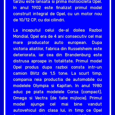
tarziu este lansata si prima motocicleta Opel.
In anul 1902 este finalizat primul model
construit integral de Opel, cu un motor nou
de 10/12 CP, cu doi cilindri.
La inceputul celui de-al doilea Razboi
Mondial, Opel era de 4 ani consecutiv cel mai
mare producator auto european. Dupa
victoria aliatilor, fabrica din Russelsheim este
deteriorata, iar cea din Brandenburg este
distrusa aproape in totalitate. Primul model
Opel produs dupa razboi consta intr-un
camion Blitz de 1,5 tone. La scurt timp,
compania reia productia de automobile cu
modelele Olympia si Kapitan. In anul 1980
aduc pe piata modelele Corsa (compact),
Omega si Vectra (de talie mijlocie). Primul
model ajunge cel mai bine vandut
autovehicul din clasa lui, in timp ce Opel