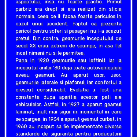
aspectului, insa nu foarte practic. Primul
parbriz era drept si era realizat din sticla
normala, ceea ce il facea foarte periculos in
cazul unui accident. Faptul ca prezenta
pericol pentru soferi si pasageri nu i-a scazut
pretul. Din contra, geamurile inceputului de
secol XX erau extrem de scumpe, in asa fel
incat nimeni nu si le permitea.
Pana in 1920 geamurile sau ieftinit iar la
inceputul anilor ‘30 deja toate autovehiculele
aveau geamuri. Au aparut usor, usor,
geamurile laterale si plafonul, iar confortul a
crescut considerabil. Evolutia a fost una
constanta dupa aparitia acestor pati ale
vehiculelor. Astfel, in 1927 a aparut geamul
laminat, mult mai sigur in momentul in care
se spargea, in 1934 a aparut geamul curbat, in
1960 au inceput sa fie implementate diverse
standarde de siguranta pentru producatorii