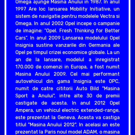
Omega ajunge Masina Anului in 1987. In anul
1997 Are loc lansarea Mobility Initiative, un
sistem de navigatie pentru modelele Vectra si
Omega. In anul 2002 Opel incepe o campanie
de imagine: “Opel. Fresh Thinking for Better
Cars”. In anul 2009 Lansarea modelului Opel
Insignia sustine vanzarile din Germania ale
Opel pe timpul crizei economice globale. La un
an de la lansare, modelul a inregistrat
170.000 de comenzi in Europa, a fost numit
Masina Anului 2009. Cel mai performant
autovehicul din gama Insignia este OPC,
numit de catre cititorii Auto Bild "Masina
Sport a Anului", intre alte 30 de premii
castigate de acesta. In anul 2012 Opel
Ampera, un vehicul electric extended-range,
este prezentat la Geneva. Acesta va castiga
titlul "Masina Anului 2012". In acelasi an este
prezentat la Paris noul model ADAM, o masina