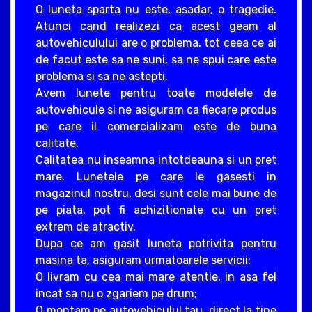
O luneta sparta nu este, asadar, o tragedie.
Atunci cand realizezi ca acest geam al
autovehiculului are o problema, tot ceea ce ai
de facut este sa ne suni, sa ne spui care este
problema si sa ne astepti.
Avem lunete pentru toate modelele de
autovehicule si ne asiguram ca fiecare produs
pe care il comercializam este de buna
calitate.
Calitatea nu inseamna intotdeauna si un pret
mare. Lunetele pe care le gasesti in
magazinul nostru, desi sunt cele mai bune de
pe piata, pot fi achizitionate cu un pret
extrem de atractiv.
Dupa ce am gasit luneta potrivita pentru
masina ta, asiguram urmatoarele servicii:
O livram cu cea mai mare atentie, in asa fel
incat sa nu o zgariem pe drum;
O montam pe autovehiculul tau, direct la tine