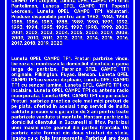
CAMPO TF1 Otopeni, Luneta OPEL CAMPO TF1 Oras
Pantelimon, Luneta OPEL CAMPO TF1 Popesti
Leordeni, Luneta OPEL CAMPO TF1 Voluntari.
Produse disponibile pentru anii: 1982, 1983, 1984,
1985, 1986, 1987, 1988, 1989, 1990, 1991, 1992,
1993, 1994, 1995, 1996, 1997, 1998, 1999, 2000,
2001, 2002, 2003, 2004, 2005, 2006, 2007, 2008,
2009, 2010, 2011, 2012, 2013, 2014, 2015, 2016,
2017, 2018, 2019, 2020
Luneta OPEL CAMPO TF1. Preturi parbrize vinde,
livreaza si monteaza la domiciliul clientului o gama
larga de parbrize. Parbrize OPEL CAMPO TF1
originale, Pilkington, Fuyao, Benson. Luneta OPEL
CAMPO TF1 cu senzor de ploaie, Luneta OPEL CAMPO
TF1 cu senzor lumina, Luneta OPEL CAMPO TF1 cu
incalzire, Luneta OPEL CAMPO TF1 cu antena radio
incorporata, Luneta OPEL CAMPO TF1 cu parasolar.
Preturi parbrize practica cele mai mici preturi de
pe piata, oferind in acelasi timp servicii de inalta
calitate precum si o garantie de 2 ani pentru toate
parbrizele vandute si montate. Montam parbrize la
domiciliul clientului in Bucuresti si Ilfov. Parbrizul
unei masini este geamul din partea frontala. Un
parbriz este format din doua straturi de sticla,
legate cu o folie transparenta. Parbrizul are doua