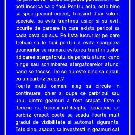
poti incerca sa o faci. Pentru asta, este bine
sa speli geamul corect, folosind doar solutii
speciale, sa eviti trantirea usilor si sa eviti
locurile de parcare in care exista pericol sa
cada ceva de sus. Pe lista lucrurilor pe care
trebuie sa le faci pentru a evita spargerea
geamurilor se numara evitarea trantirii usilor,
ridicarea stergatorului de parbriz atunci cand
ninge sau schimbarea stergatoarelor atunci
cand se tocesc. De ce nu este bine sa circuli
cu un parbriz crapat?
Foarte multi oameni aleg sa circule in
continuare, chiar si dupa ce parbrizul sau
unul dintre geamuri a fost crapat. Este o
decizie nu tocmai inteleapta, deoarece un
parbriz crapat poate sa scada foarte mult
gradul de vizibilitate si automat siguranta.
Este bine, asadar, sa investesti in geamuri cat