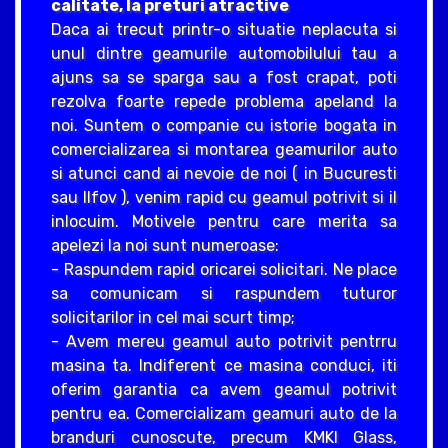
calitate, la preturi atractive
Daca ai trecut printr-o situatie neplacuta si
unul dintre geamurile automobilului tau a
ajuns sa se sparga sau a fost crapat, poti
rezolva foarte repede problema apeland la
noi. Suntem o companie cu istorie bogata in
comercializarea si montarea geamurilor auto
si atunci cand ai nevoie de noi ( in Bucuresti
sau Ilfov ), venim rapid cu geamul potrivit si il
inlocuim. Motivele pentru care merita sa
apelezi la noi sunt numeroase:
- Raspundem rapid oricarei solicitari. Ne place
sa comunicam si raspundem tuturor
solicitarilor in cel mai scurt timp;
- Avem mereu geamul auto potrivit pentrru
masina ta. Indiferent ce masina conduci, iti
oferim garantia ca avem geamul potrivit
pentru ea. Comercializam geamuri auto de la
branduri cunoscute, precum KMKI Glass,