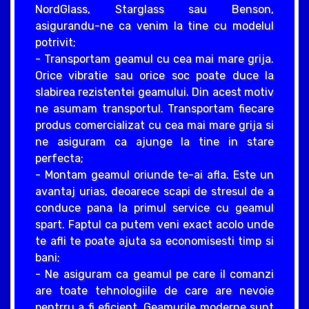
NordGlass, Starglass sau Benson,
asigurandu-ne ca venim la tine cu modelul
potrivit;
- Transportam geamul cu cea mai mare grija.
Orice vibratie sau orice soc poate duce la
slabirea rezistentei geamului. Din acest motiv
ne asumam transportul. Transportam fiecare
produs comercializat cu cea mai mare grija si
ne asiguram ca ajunge la tine in stare
perfecta;
- Montam geamul oriunde te-ai afla. Este un
avantaj urias, deoarece scapi de stresul de a
conduce pana la primul service cu geamul
spart. Faptul ca putem veni exact acolo unde
te afli te poate ajuta sa economisesti timp si
bani;
- Ne asiguram ca geamul pe care il comanzi
are toate tehnologiile de care are nevoie
pentrru a fi eficient. Geamurile moderne sunt