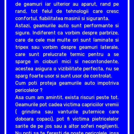
de geamuri iar ulterior au aparut, rand pe
rand, tot felul de tehnologii care cresc
confortul, fiabilitatea masinii si siguranta.
Astazi, geamurile auto sunt performante si
sigure. Indiferent ca vorbim despre parbrize,
care de cele mai multe ori sunt laminate si
tripex sau vorbim despre geamuri laterale,
care sunt prelucrate termic pentru a se
sparge in cioburi mici si necontondente,
acestea asigura o vizibilitate perfecta, nu se
sparg foarte usor si sunt usor de controlat.
Cum poti proteja geamurile auto impotriva
pericolelor ?
Asa cum am amintit, exista riscuri peste tot.
Geamurile pot cadea victima capriciilor vremii
( grindina sau vanturile puternice care
doboara copaci), pot fi victima pietricelelor
sarite de pe jos sau a altor soferi neglijenti.
Nu poti sa te feresti de poate pericolele, insa