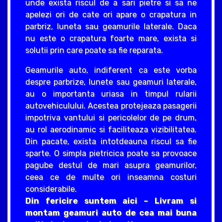
unde exista riscul de a sari pietre si sa ne
apelezi ori de cate ori apare o crapatura in
parbriz, luneta sau geamurile laterale. Daca
nu este o crapatura foarte mare, exista si
solutii prin care poate sa fie reparata.
Geamurile auto, indiferent ca este vorba
despre parbrize, lunete sau geamuri laterale,
au o importanta uriasa in timpul rularii
autovehiculului. Acestea protejeaza pasagerii
impotriva vantului si pericolelor de pe drum,
au rol aerodinamic si faciliteaza vizibilitatea.
Din pacate, exista intotdeauna riscul sa fie
sparte. O simpla pietricica poate sa provoace
pagube destul de mari asupra geamurilor,
ceea ce de multe ori inseamna costuri
considerabile.
Din fericire suntem aici – Livram si
montam geamuri auto de cea mai buna