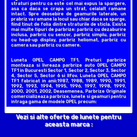
straturi pentru ca este cel mai expus la spargere,
asa ca daca se crapa un strat, celalalt ramane
intact. Spre deosebire de geamurile laterale, un
prabriz va ramane la locul sau chiar daca se sparge,
fiind tinut de folia dintre straturile de sticla. Exista
mai multe tipuri de parbrize: parbriz cu dezaburire
inclusa, parbriz cu senzor, parbriz simplu, parbriz
cu head-up display, parbriz heliomat, parbriz cu
camera sau parbriz cu camere.
Luneta OPEL CAMPO TF1. Preturi parbrize
monteaza si livreaza parbrize auto OPEL CAMPO
TF1 in Bucuresti Sector 1, Sector 2, Sector 3, Sector
4, Sector 5, Sector 6 si Ilfov. Luneta OPEL CAMPO
TF1 fabricat in anii:1987, 1988, 1989, 1990, 1991,
1992, 1993, 1994, 1995, 1996, 1997, 1998, 1999,
2000, 2001, 2002, Deasemenea, Parbrize Originale
comercializeaza parbrize, lunete si geamuri pentru
intraga gama de modele OPEL precum:
Vezi si alte oferte de lunete pentru
aceasta marca :