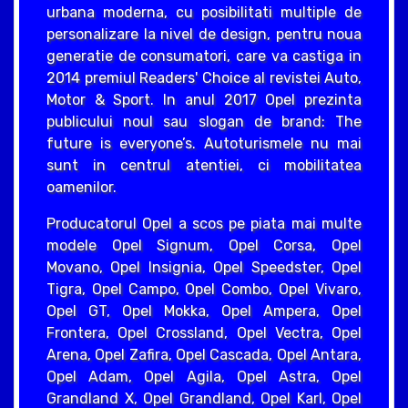
urbana moderna, cu posibilitati multiple de
personalizare la nivel de design, pentru noua
generatie de consumatori, care va castiga in
2014 premiul Readers' Choice al revistei Auto,
Motor & Sport. In anul 2017 Opel prezinta
publicului noul sau slogan de brand: The
future is everyone’s. Autoturismele nu mai
sunt in centrul atentiei, ci mobilitatea
oamenilor.
Producatorul Opel a scos pe piata mai multe
modele Opel Signum, Opel Corsa, Opel
Movano, Opel Insignia, Opel Speedster, Opel
Tigra, Opel Campo, Opel Combo, Opel Vivaro,
Opel GT, Opel Mokka, Opel Ampera, Opel
Frontera, Opel Crossland, Opel Vectra, Opel
Arena, Opel Zafira, Opel Cascada, Opel Antara,
Opel Adam, Opel Agila, Opel Astra, Opel
Grandland X, Opel Grandland, Opel Karl, Opel