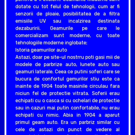
dotate cu tot felul de tehnologii, cum ar fi
senzorii de ploaie, posibilitatea de a filtra
emisiile UV sau incalzirea destinata
dezaburirii. Geamurile pe care le
comercializam sunt moderne, cu toate
tehnologiile moderne inglobate;
Istoria geamurilor auto
Astazi, doar pe site-ul nostrru poti gasi mii de
modele de parbrize auto, lunete auto sau
geamuri laterale. Ceea ce putini soferi care se
bucura de confortul gemurilor stiu este ca
inainte de 1904 toate masinile circulau fara
niciun fel de protectie vitrata. Soferii erau
echipati cu o casca si cu ochelari de protectie
sau in cazuri mai putin confortabile, nu erau
echipati cu nimic. Abia in 1904 a aparut
primul geam auto. Era un parbriz similar cu
cele de astazi din punct de vedere al