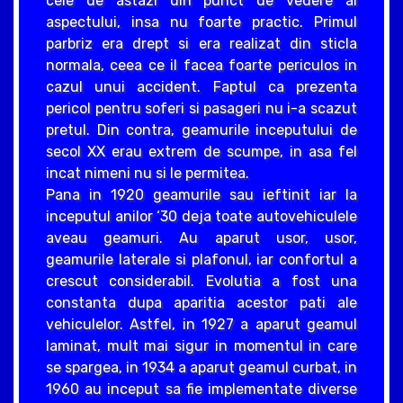
cele de astazi din punct de vedere al
aspectului, insa nu foarte practic. Primul
parbriz era drept si era realizat din sticla
normala, ceea ce il facea foarte periculos in
cazul unui accident. Faptul ca prezenta
pericol pentru soferi si pasageri nu i-a scazut
pretul. Din contra, geamurile inceputului de
secol XX erau extrem de scumpe, in asa fel
incat nimeni nu si le permitea.
Pana in 1920 geamurile sau ieftinit iar la
inceputul anilor ‘30 deja toate autovehiculele
aveau geamuri. Au aparut usor, usor,
geamurile laterale si plafonul, iar confortul a
crescut considerabil. Evolutia a fost una
constanta dupa aparitia acestor pati ale
vehiculelor. Astfel, in 1927 a aparut geamul
laminat, mult mai sigur in momentul in care
se spargea, in 1934 a aparut geamul curbat, in
1960 au inceput sa fie implementate diverse