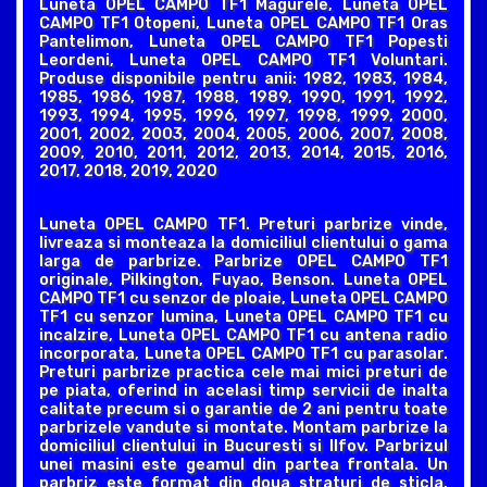
Luneta OPEL CAMPO TF1 Magurele, Luneta OPEL
CAMPO TF1 Otopeni, Luneta OPEL CAMPO TF1 Oras
Pantelimon, Luneta OPEL CAMPO TF1 Popesti
Leordeni, Luneta OPEL CAMPO TF1 Voluntari.
Produse disponibile pentru anii: 1982, 1983, 1984,
1985, 1986, 1987, 1988, 1989, 1990, 1991, 1992,
1993, 1994, 1995, 1996, 1997, 1998, 1999, 2000,
2001, 2002, 2003, 2004, 2005, 2006, 2007, 2008,
2009, 2010, 2011, 2012, 2013, 2014, 2015, 2016,
2017, 2018, 2019, 2020
Luneta OPEL CAMPO TF1. Preturi parbrize vinde,
livreaza si monteaza la domiciliul clientului o gama
larga de parbrize. Parbrize OPEL CAMPO TF1
originale, Pilkington, Fuyao, Benson. Luneta OPEL
CAMPO TF1 cu senzor de ploaie, Luneta OPEL CAMPO
TF1 cu senzor lumina, Luneta OPEL CAMPO TF1 cu
incalzire, Luneta OPEL CAMPO TF1 cu antena radio
incorporata, Luneta OPEL CAMPO TF1 cu parasolar.
Preturi parbrize practica cele mai mici preturi de
pe piata, oferind in acelasi timp servicii de inalta
calitate precum si o garantie de 2 ani pentru toate
parbrizele vandute si montate. Montam parbrize la
domiciliul clientului in Bucuresti si Ilfov. Parbrizul
unei masini este geamul din partea frontala. Un
parbriz este format din doua straturi de sticla,