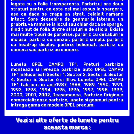
legate cu o folie transparenta. Parbrizul are doua
straturi pentru ca este cel mai expus la spargere,
asa ca daca se crapa un strat, celalalt ramane
intact. Spre deosebire de geamurile laterale, un
prabriz va ramane la locul sau chiar daca se sparge,
fiind tinut de folia dintre straturile de sticla. Exista
mai multe tipuri de parbrize: parbriz cu dezaburire
inclusa, parbriz cu senzor, parbriz simplu, parbriz
cu head-up display, parbriz heliomat, parbriz cu
camera sau parbriz cu camere.
Luneta OPEL CAMPO TF1. Preturi parbrize
monteaza si livreaza parbrize auto OPEL CAMPO
TF1 in Bucuresti Sector 1, Sector 2, Sector 3, Sector
4, Sector 5, Sector 6 si Ilfov. Luneta OPEL CAMPO
TF1 fabricat in anii:1987, 1988, 1989, 1990, 1991,
1992, 1993, 1994, 1995, 1996, 1997, 1998, 1999,
2000, 2001, 2002, Deasemenea, Parbrize Originale
comercializeaza parbrize, lunete si geamuri pentru
intraga gama de modele OPEL precum:
Vezi si alte oferte de lunete pentru
aceasta marca :