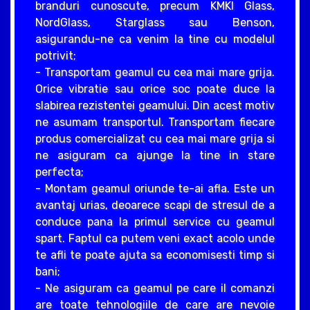
branduri cunoscute, precum KMKI Glass,
NordGlass, Starglass sau Benson,
asigurandu-ne ca venim la tine cu modelul
potrivit;
- Transportam geamul cu cea mai mare grija.
Orice vibratie sau orice soc poate duce la
slabirea rezistentei geamului. Din acest motiv
ne asumam transportul. Transportam fiecare
produs comercializat cu cea mai mare grija si
ne asiguram ca ajunge la tine in stare
perfecta;
- Montam geamul oriunde te-ai afla. Este un
avantaj urias, deoarece scapi de stresul de a
conduce pana la primul service cu geamul
spart. Faptul ca putem veni exact acolo unde
te afli te poate ajuta sa economisesti timp si
bani;
- Ne asiguram ca geamul pe care il comanzi
are toate tehnologiile de care are nevoie