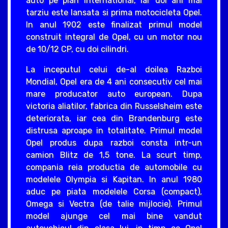
auto pe plan international, iar doi ani mai
tarziu este lansata si prima motocicleta Opel.
In anul 1902 este finalizat primul model
construit integral de Opel, cu un motor nou
de 10/12 CP, cu doi cilindri.
La inceputul celui de-al doilea Razboi
Mondial, Opel era de 4 ani consecutiv cel mai
mare producator auto european. Dupa
victoria aliatilor, fabrica din Russelsheim este
deteriorata, iar cea din Brandenburg este
distrusa aproape in totalitate. Primul model
Opel produs dupa razboi consta intr-un
camion Blitz de 1,5 tone. La scurt timp,
compania reia productia de automobile cu
modelele Olympia si Kapitan. In anul 1980
aduc pe piata modelele Corsa (compact),
Omega si Vectra (de talie mijlocie). Primul
model ajunge cel mai bine vandut