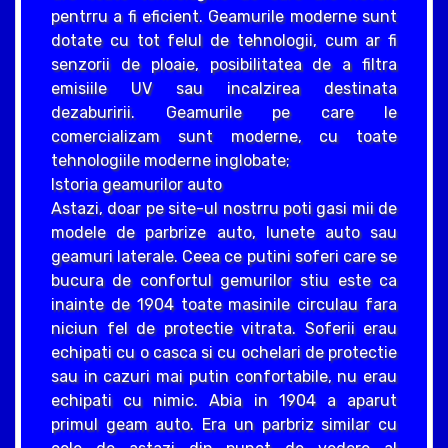
pentrru a fi eficient. Geamurile moderne sunt
dotate cu tot felul de tehnologii, cum ar fi
senzorii de ploaie, posibilitatea de a filtra
emisiile UV sau incalzirea destinata
dezaburirii. Geamurile pe care le
comercializam sunt moderne, cu toate
tehnologiile moderne inglobate;
Istoria geamurilor auto
Astazi, doar pe site-ul nostrru poti gasi mii de
modele de parbrize auto, lunete auto sau
geamuri laterale. Ceea ce putini soferi care se
bucura de confortul gemurilor stiu este ca
inainte de 1904 toate masinile circulau fara
niciun fel de protectie vitrata. Soferii erau
echipati cu o casca si cu ochelari de protectie
sau in cazuri mai putin confortabile, nu erau
echipati cu nimic. Abia in 1904 a aparut
primul geam auto. Era un parbriz similar cu