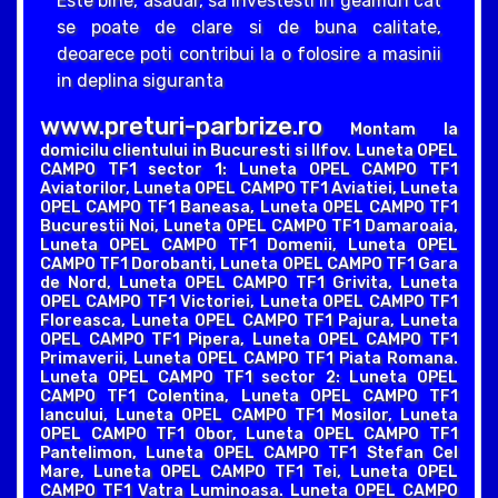
Este bine, asadar, sa investesti in geamuri cat
se poate de clare si de buna calitate,
deoarece poti contribui la o folosire a masinii
in deplina siguranta
www.preturi-parbrize.ro
Montam la
domicilu clientului in Bucuresti si Ilfov. Luneta OPEL
CAMPO TF1 sector 1: Luneta OPEL CAMPO TF1
Aviatorilor, Luneta OPEL CAMPO TF1 Aviatiei, Luneta
OPEL CAMPO TF1 Baneasa, Luneta OPEL CAMPO TF1
Bucurestii Noi, Luneta OPEL CAMPO TF1 Damaroaia,
Luneta OPEL CAMPO TF1 Domenii, Luneta OPEL
CAMPO TF1 Dorobanti, Luneta OPEL CAMPO TF1 Gara
de Nord, Luneta OPEL CAMPO TF1 Grivita, Luneta
OPEL CAMPO TF1 Victoriei, Luneta OPEL CAMPO TF1
Floreasca, Luneta OPEL CAMPO TF1 Pajura, Luneta
OPEL CAMPO TF1 Pipera, Luneta OPEL CAMPO TF1
Primaverii, Luneta OPEL CAMPO TF1 Piata Romana.
Luneta OPEL CAMPO TF1 sector 2: Luneta OPEL
CAMPO TF1 Colentina, Luneta OPEL CAMPO TF1
Iancului, Luneta OPEL CAMPO TF1 Mosilor, Luneta
OPEL CAMPO TF1 Obor, Luneta OPEL CAMPO TF1
Pantelimon, Luneta OPEL CAMPO TF1 Stefan Cel
Mare, Luneta OPEL CAMPO TF1 Tei, Luneta OPEL
CAMPO TF1 Vatra Luminoasa. Luneta OPEL CAMPO