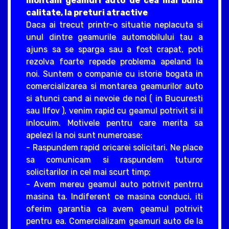
montam geamuri auto de cea mai buna
calitate, la preturi atractive
Daca ai trecut printr-o situatie neplacuta si
unul dintre geamurile automobilului tau a
ajuns sa se sparga sau a fost crapat, poti
rezolva foarte repede problema apeland la
noi. Suntem o companie cu istorie bogata in
comercializarea si montarea geamurilor auto
si atunci cand ai nevoie de noi ( in Bucuresti
sau Ilfov ), venim rapid cu geamul potrivit si il
inlocuim. Motivele pentru care merita sa
apelezi la noi sunt numeroase:
- Raspundem rapid oricarei solicitari. Ne place
sa comunicam si raspundem tuturor
solicitarilor in cel mai scurt timp;
- Avem mereu geamul auto potrivit pentrru
masina ta. Indiferent ce masina conduci, iti
oferim garantia ca avem geamul potrivit
pentru ea. Comercializam geamuri auto de la