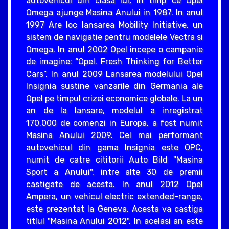
autovehicul din clasa lui, in timp ce Opel
Omega ajunge Masina Anului in 1987. In anul
1997 Are loc lansarea Mobility Initiative, un
sistem de navigatie pentru modelele Vectra si
Omega. In anul 2002 Opel incepe o campanie
de imagine: “Opel. Fresh Thinking for Better
Cars”. In anul 2009 Lansarea modelului Opel
Insignia sustine vanzarile din Germania ale
Opel pe timpul crizei economice globale. La un
an de la lansare, modelul a inregistrat
170.000 de comenzi in Europa, a fost numit
Masina Anului 2009. Cel mai performant
autovehicul din gama Insignia este OPC,
numit de catre cititorii Auto Bild "Masina
Sport a Anului", intre alte 30 de premii
castigate de acesta. In anul 2012 Opel
Ampera, un vehicul electric extended-range,
este prezentat la Geneva. Acesta va castiga
titlul "Masina Anului 2012". In acelasi an este