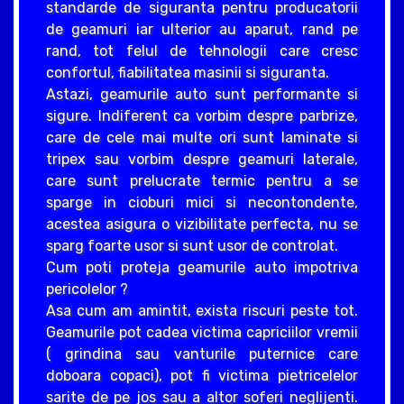
standarde de siguranta pentru producatorii
de geamuri iar ulterior au aparut, rand pe
rand, tot felul de tehnologii care cresc
confortul, fiabilitatea masinii si siguranta.
Astazi, geamurile auto sunt performante si
sigure. Indiferent ca vorbim despre parbrize,
care de cele mai multe ori sunt laminate si
tripex sau vorbim despre geamuri laterale,
care sunt prelucrate termic pentru a se
sparge in cioburi mici si necontondente,
acestea asigura o vizibilitate perfecta, nu se
sparg foarte usor si sunt usor de controlat.
Cum poti proteja geamurile auto impotriva
pericolelor ?
Asa cum am amintit, exista riscuri peste tot.
Geamurile pot cadea victima capriciilor vremii
( grindina sau vanturile puternice care
doboara copaci), pot fi victima pietricelelor
sarite de pe jos sau a altor soferi neglijenti.