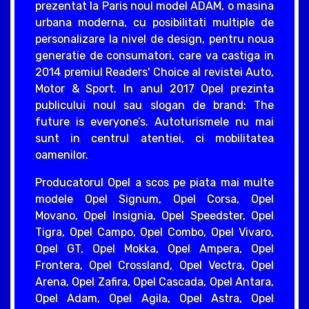
prezentat la Paris noul model ADAM, o masina
urbana moderna, cu posibilitati multiple de
personalizare la nivel de design, pentru noua
generatie de consumatori, care va castiga in
2014 premiul Readers' Choice al revistei Auto,
Motor & Sport. In anul 2017 Opel prezinta
publicului noul sau slogan de brand: The
future is everyone’s. Autoturismele nu mai
sunt in centrul atentiei, ci mobilitatea
oamenilor.
Producatorul Opel a scos pe piata mai multe
modele Opel Signum, Opel Corsa, Opel
Movano, Opel Insignia, Opel Speedster, Opel
Tigra, Opel Campo, Opel Combo, Opel Vivaro,
Opel GT, Opel Mokka, Opel Ampera, Opel
Frontera, Opel Crossland, Opel Vectra, Opel
Arena, Opel Zafira, Opel Cascada, Opel Antara,
Opel Adam, Opel Agila, Opel Astra, Opel