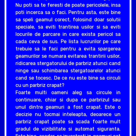
Nu poti sa te feresti de poate pericolele, insa
poti incerca sa o faci. Pentru asta, este bine
sa speli geamul corect, folosind doar solutii
speciale, sa eviti trantirea usilor si sa eviti
locurile de parcare in care exista pericol sa
cada ceva de sus. Pe lista lucrurilor pe care
trebuie sa le faci pentru a evita spargerea
geamurilor se numara evitarea trantirii usilor,
ridicarea stergatorului de parbriz atunci cand
ninge sau schimbarea stergatoarelor atunci
cand se tocesc. De ce nu este bine sa circuli
cu un parbriz crapat?
Foarte multi oameni aleg sa circule in
continuare, chiar si dupa ce parbrizul sau
unul dintre geamuri a fost crapat. Este o
decizie nu tocmai inteleapta, deoarece un
parbriz crapat poate sa scada foarte mult
gradul de vizibilitate si automat siguranta.