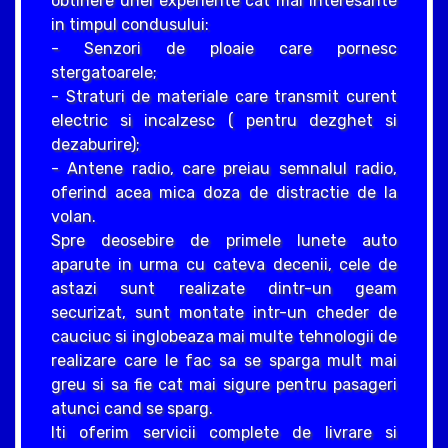
obtinere unei experiente cat mai interesante
in timpul condusului:
- Senzori de ploaie care pornesc
stergatoarele;
- Straturi de materiale care transmit curent
electric si incalzesc ( pentru dezghet si
dezaburire);
- Antene radio, care preiau semnalul radio,
oferind acea mica doza de distractie de la
volan.
Spre deosebire de primele lunete auto
aparute in urma cu cateva decenii, cele de
astazi sunt realizate dintr-un geam
securizat, sunt montate intr-un cheder de
cauciuc si inglobeaza mai multe tehnologii de
realizare care le fac sa se sparga mult mai
greu si sa fie cat mai sigure pentru pasageri
atunci cand se sparg.
Iti oferim servicii complete de livrare si