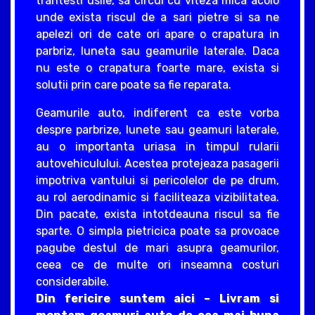
trantesti usile, sa circul cu viteza mica acolo
unde exista riscul de a sari pietre si sa ne
apelezi ori de cate ori apare o crapatura in
parbriz, luneta sau geamurile laterale. Daca
nu este o crapatura foarte mare, exista si
solutii prin care poate sa fie reparata.
Geamurile auto, indiferent ca este vorba
despre parbrize, lunete sau geamuri laterale,
au o importanta uriasa in timpul rularii
autovehiculului. Acestea protejeaza pasagerii
impotriva vantului si pericolelor de pe drum,
au rol aerodinamic si faciliteaza vizibilitatea.
Din pacate, exista intotdeauna riscul sa fie
sparte. O simpla pietricica poate sa provoace
pagube destul de mari asupra geamurilor,
ceea ce de multe ori inseamna costuri
considerabile.
Din fericire suntem aici – Livram si