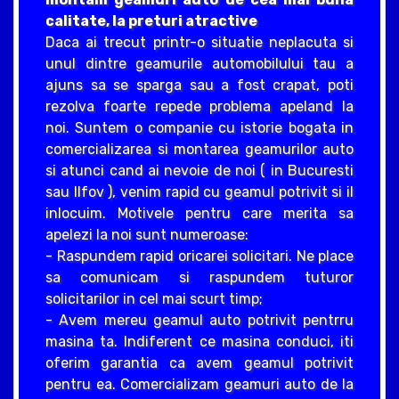
calitate, la preturi atractive
Daca ai trecut printr-o situatie neplacuta si
unul dintre geamurile automobilului tau a
ajuns sa se sparga sau a fost crapat, poti
rezolva foarte repede problema apeland la
noi. Suntem o companie cu istorie bogata in
comercializarea si montarea geamurilor auto
si atunci cand ai nevoie de noi ( in Bucuresti
sau Ilfov ), venim rapid cu geamul potrivit si il
inlocuim. Motivele pentru care merita sa
apelezi la noi sunt numeroase:
- Raspundem rapid oricarei solicitari. Ne place
sa comunicam si raspundem tuturor
solicitarilor in cel mai scurt timp;
- Avem mereu geamul auto potrivit pentrru
masina ta. Indiferent ce masina conduci, iti
oferim garantia ca avem geamul potrivit
pentru ea. Comercializam geamuri auto de la