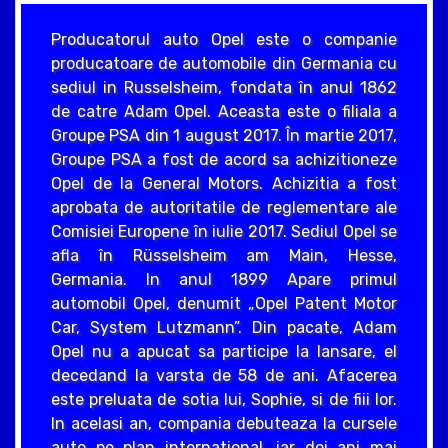
Producatorul auto Opel este o companie
producatoare de automobile din Germania cu
sediul in Russelsheim, fondata în anul 1862
de catre Adam Opel. Aceasta este o filiala a
Groupe PSA din 1 august 2017. În martie 2017,
Groupe PSA a fost de acord sa achizitioneze
Opel de la General Motors. Achizitia a fost
aprobata de autoritatile de reglementare ale
Comisiei Europene în iulie 2017. Sediul Opel se
afla în Rüsselsheim am Main, Hesse,
Germania. In anul 1899 Apare primul
automobil Opel, denumit „Opel Patent Motor
Car, System Lutzmann”. Din pacate, Adam
Opel nu a apucat sa participe la lansare, el
decedand la varsta de 58 de ani. Afacerea
este preluata de sotia lui, Sophie, si de fiii lor.
In acelasi an, compania debuteaza la cursele
auto pe plan international, iar doi ani mai