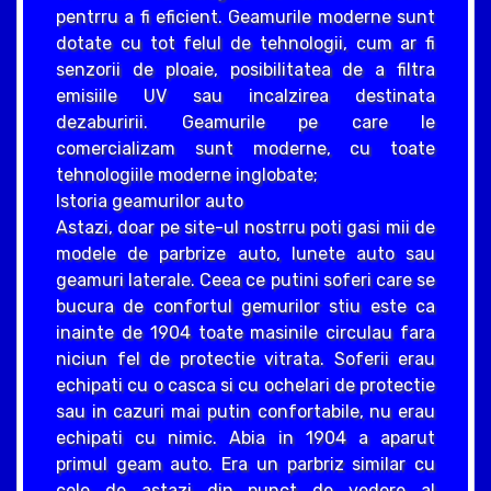
pentrru a fi eficient. Geamurile moderne sunt
dotate cu tot felul de tehnologii, cum ar fi
senzorii de ploaie, posibilitatea de a filtra
emisiile UV sau incalzirea destinata
dezaburirii. Geamurile pe care le
comercializam sunt moderne, cu toate
tehnologiile moderne inglobate;
Istoria geamurilor auto
Astazi, doar pe site-ul nostrru poti gasi mii de
modele de parbrize auto, lunete auto sau
geamuri laterale. Ceea ce putini soferi care se
bucura de confortul gemurilor stiu este ca
inainte de 1904 toate masinile circulau fara
niciun fel de protectie vitrata. Soferii erau
echipati cu o casca si cu ochelari de protectie
sau in cazuri mai putin confortabile, nu erau
echipati cu nimic. Abia in 1904 a aparut
primul geam auto. Era un parbriz similar cu
cele de astazi din punct de vedere al