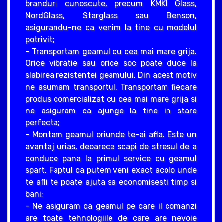
branduri cunoscute, precum KMKI Glass,
NordGlass, Starglass sau Benson,
asigurandu-ne ca venim la tine cu modelul
potrivit;
- Transportam geamul cu cea mai mare grija.
Orice vibratie sau orice soc poate duce la
slabirea rezistentei geamului. Din acest motiv
ne asumam transportul. Transportam fiecare
produs comercializat cu cea mai mare grija si
ne asiguram ca ajunge la tine in stare
perfecta;
- Montam geamul oriunde te-ai afla. Este un
avantaj urias, deoarece scapi de stresul de a
conduce pana la primul service cu geamul
spart. Faptul ca putem veni exact acolo unde
te afli te poate ajuta sa economisesti timp si
bani;
- Ne asiguram ca geamul pe care il comanzi
are toate tehnologiile de care are nevoie