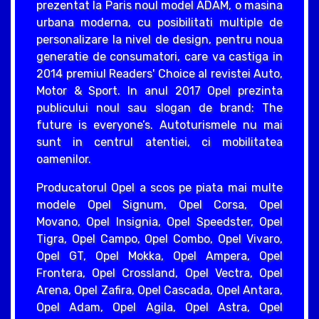
prezentat la Paris noul model ADAM, o masina
urbana moderna, cu posibilitati multiple de
personalizare la nivel de design, pentru noua
generatie de consumatori, care va castiga in
2014 premiul Readers' Choice al revistei Auto,
Motor & Sport. In anul 2017 Opel prezinta
publicului noul sau slogan de brand: The
future is everyone’s. Autoturismele nu mai
sunt in centrul atentiei, ci mobilitatea
oamenilor.
Producatorul Opel a scos pe piata mai multe
modele Opel Signum, Opel Corsa, Opel
Movano, Opel Insignia, Opel Speedster, Opel
Tigra, Opel Campo, Opel Combo, Opel Vivaro,
Opel GT, Opel Mokka, Opel Ampera, Opel
Frontera, Opel Crossland, Opel Vectra, Opel
Arena, Opel Zafira, Opel Cascada, Opel Antara,
Opel Adam, Opel Agila, Opel Astra, Opel