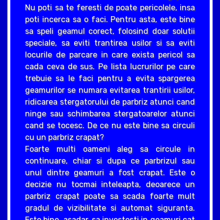
Nu poti sa te feresti de poate pericolele, insa
poti incerca sa o faci. Pentru asta, este bine
sa speli geamul corect, folosind doar solutii
speciale, sa eviti trantirea usilor si sa eviti
locurile de parcare in care exista pericol sa
cada ceva de sus. Pe lista lucrurilor pe care
trebuie sa le faci pentru a evita spargerea
geamurilor se numara evitarea trantirii usilor,
ridicarea stergatorului de parbriz atunci cand
ninge sau schimbarea stergatoarelor atunci
cand se tocesc. De ce nu este bine sa circuli
cu un parbriz crapat?
Foarte multi oameni aleg sa circule in
continuare, chiar si dupa ce parbrizul sau
unul dintre geamuri a fost crapat. Este o
decizie nu tocmai inteleapta, deoarece un
parbriz crapat poate sa scada foarte mult
gradul de vizibilitate si automat siguranta.
Este bine, asadar, sa investesti in geamuri cat