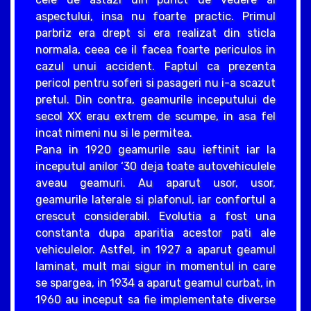
aspectului, insa nu foarte practic. Primul
parbriz era drept si era realizat din sticla
normala, ceea ce il facea foarte periculos in
cazul unui accident. Faptul ca prezenta
pericol pentru soferi si pasageri nu i-a scazut
pretul. Din contra, geamurile inceputului de
secol XX erau extrem de scumpe, in asa fel
incat nimeni nu si le permitea.
Pana in 1920 geamurile sau ieftinit iar la
inceputul anilor ‘30 deja toate autovehiculele
aveau geamuri. Au aparut usor, usor,
geamurile laterale si plafonul, iar confortul a
crescut considerabil. Evolutia a fost una
constanta dupa aparitia acestor pati ale
vehiculelor. Astfel, in 1927 a aparut geamul
laminat, mult mai sigur in momentul in care
se spargea, in 1934 a aparut geamul curbat, in
1960 au inceput sa fie implementate diverse