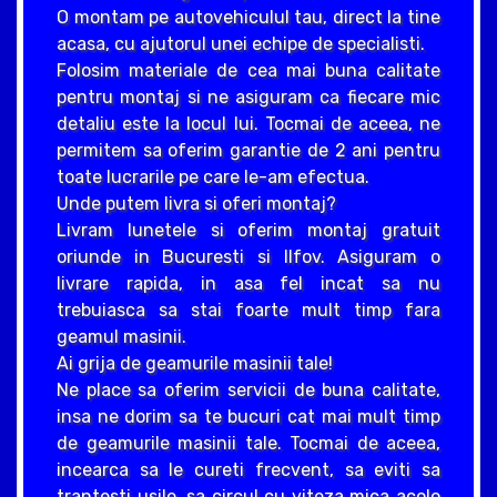
O montam pe autovehiculul tau, direct la tine
acasa, cu ajutorul unei echipe de specialisti.
Folosim materiale de cea mai buna calitate
pentru montaj si ne asiguram ca fiecare mic
detaliu este la locul lui. Tocmai de aceea, ne
permitem sa oferim garantie de 2 ani pentru
toate lucrarile pe care le-am efectua.
Unde putem livra si oferi montaj?
Livram lunetele si oferim montaj gratuit
oriunde in Bucuresti si Ilfov. Asiguram o
livrare rapida, in asa fel incat sa nu
trebuiasca sa stai foarte mult timp fara
geamul masinii.
Ai grija de geamurile masinii tale!
Ne place sa oferim servicii de buna calitate,
insa ne dorim sa te bucuri cat mai mult timp
de geamurile masinii tale. Tocmai de aceea,
incearca sa le cureti frecvent, sa eviti sa
trantesti usile, sa circul cu viteza mica acolo