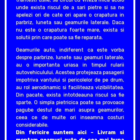
unde exista riscul de a sari pietre si sa ne
apelezi ori de cate ori apare o crapatura in
parbriz, luneta sau geamurile laterale. Daca
nu este o crapatura foarte mare, exista si
solutii prin care poate sa fie reparata.
Geamurile auto, indiferent ca este vorba
despre parbrize, lunete sau geamuri laterale,
au o importanta uriasa in timpul rularii
autovehiculului. Acestea protejeaza pasagerii
impotriva vantului si pericolelor de pe drum,
au rol aerodinamic si faciliteaza vizibilitatea.
Din pacate, exista intotdeauna riscul sa fie
sparte. O simpla pietricica poate sa provoace
pagube destul de mari asupra geamurilor,
ceea ce de multe ori inseamna costuri
considerabile.
Din fericire suntem aici – Livram si
montam geamuri auto de cea mai buna