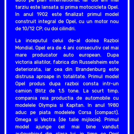
tarziu este lansata si prima motocicleta Opel.
In anul 1902 este finalizat primul model
construit integral de Opel, cu un motor nou
de 10/12 CP, cu doi cilindri.
La inceputul celui de-al doilea Razboi
Mondial, Opel era de 4 ani consecutiv cel mai
mare producator auto european. Dupa
victoria aliatilor, fabrica din Russelsheim este
deteriorata, iar cea din Brandenburg este
distrusa aproape in totalitate. Primul model
Opel produs dupa razboi consta intr-un
camion Blitz de 1,5 tone. La scurt timp,
compania reia productia de automobile cu
modelele Olympia si Kapitan. In anul 1980
aduc pe piata modelele Corsa (compact),
Omega si Vectra (de talie mijlocie). Primul
model ajunge cel mai bine vandut
autovehicul din clasa lui, in timp ce Opel