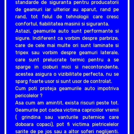
standarde de siguranta pentru producatorii
de geamuri iar ulterior au aparut, rand pe
rand, tot felul de tehnologii care cresc
confortul, fiabilitatea masinii si siguranta.
Astazi, geamurile auto sunt performante si
sigure. Indiferent ca vorbim despre parbrize,
care de cele mai multe ori sunt laminate si
tripex sau vorbim despre geamuri laterale,
care sunt prelucrate termic pentru a se
sparge in cioburi mici si necontondente,
acestea asigura o vizibilitate perfecta, nu se
sparg foarte usor si sunt usor de controlat.
Cum poti proteja geamurile auto impotriva
pericolelor ?
Asa cum am amintit, exista riscuri peste tot.
Geamurile pot cadea victima capriciilor vremii
( grindina sau vanturile puternice care
doboara copaci), pot fi victima pietricelelor
sarite de pe jos sau a altor soferi neglijenti.