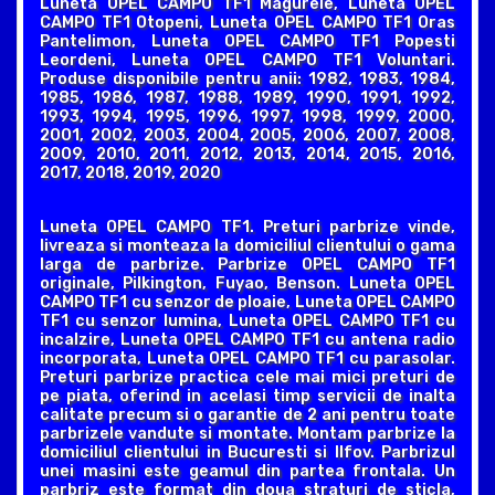
Luneta OPEL CAMPO TF1 Magurele, Luneta OPEL
CAMPO TF1 Otopeni, Luneta OPEL CAMPO TF1 Oras
Pantelimon, Luneta OPEL CAMPO TF1 Popesti
Leordeni, Luneta OPEL CAMPO TF1 Voluntari.
Produse disponibile pentru anii: 1982, 1983, 1984,
1985, 1986, 1987, 1988, 1989, 1990, 1991, 1992,
1993, 1994, 1995, 1996, 1997, 1998, 1999, 2000,
2001, 2002, 2003, 2004, 2005, 2006, 2007, 2008,
2009, 2010, 2011, 2012, 2013, 2014, 2015, 2016,
2017, 2018, 2019, 2020
Luneta OPEL CAMPO TF1. Preturi parbrize vinde,
livreaza si monteaza la domiciliul clientului o gama
larga de parbrize. Parbrize OPEL CAMPO TF1
originale, Pilkington, Fuyao, Benson. Luneta OPEL
CAMPO TF1 cu senzor de ploaie, Luneta OPEL CAMPO
TF1 cu senzor lumina, Luneta OPEL CAMPO TF1 cu
incalzire, Luneta OPEL CAMPO TF1 cu antena radio
incorporata, Luneta OPEL CAMPO TF1 cu parasolar.
Preturi parbrize practica cele mai mici preturi de
pe piata, oferind in acelasi timp servicii de inalta
calitate precum si o garantie de 2 ani pentru toate
parbrizele vandute si montate. Montam parbrize la
domiciliul clientului in Bucuresti si Ilfov. Parbrizul
unei masini este geamul din partea frontala. Un
parbriz este format din doua straturi de sticla,