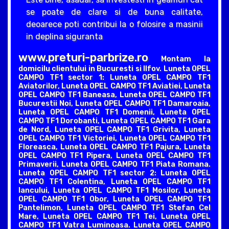
se poate de clare si de buna calitate,
deoarece poti contribui la o folosire a masinii
in deplina siguranta
www.preturi-parbrize.ro
Montam la
domicilu clientului in Bucuresti si Ilfov. Luneta OPEL
CAMPO TF1 sector 1: Luneta OPEL CAMPO TF1
Aviatorilor, Luneta OPEL CAMPO TF1 Aviatiei, Luneta
OPEL CAMPO TF1 Baneasa, Luneta OPEL CAMPO TF1
Bucurestii Noi, Luneta OPEL CAMPO TF1 Damaroaia,
Luneta OPEL CAMPO TF1 Domenii, Luneta OPEL
CAMPO TF1 Dorobanti, Luneta OPEL CAMPO TF1 Gara
de Nord, Luneta OPEL CAMPO TF1 Grivita, Luneta
OPEL CAMPO TF1 Victoriei, Luneta OPEL CAMPO TF1
Floreasca, Luneta OPEL CAMPO TF1 Pajura, Luneta
OPEL CAMPO TF1 Pipera, Luneta OPEL CAMPO TF1
Primaverii, Luneta OPEL CAMPO TF1 Piata Romana.
Luneta OPEL CAMPO TF1 sector 2: Luneta OPEL
CAMPO TF1 Colentina, Luneta OPEL CAMPO TF1
Iancului, Luneta OPEL CAMPO TF1 Mosilor, Luneta
OPEL CAMPO TF1 Obor, Luneta OPEL CAMPO TF1
Pantelimon, Luneta OPEL CAMPO TF1 Stefan Cel
Mare, Luneta OPEL CAMPO TF1 Tei, Luneta OPEL
CAMPO TF1 Vatra Luminoasa. Luneta OPEL CAMPO