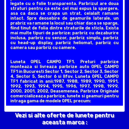
legate cu o folie transparenta. Parbrizul are doua
straturi pentru ca este cel mai expus la spargere,
asa ca daca se crapa un strat, celalalt ramane
intact. Spre deosebire de geamurile laterale, un
prabriz va ramane la locul sau chiar daca se sparge,
fiind tinut de folia dintre straturile de sticla. Exista
mai multe tipuri de parbrize: parbriz cu dezaburire
inclusa, parbriz cu senzor, parbriz simplu, parbriz
cu head-up display, parbriz heliomat, parbriz cu
camera sau parbriz cu camere.
Luneta OPEL CAMPO TF1. Preturi parbrize
monteaza si livreaza parbrize auto OPEL CAMPO
TF1 in Bucuresti Sector 1, Sector 2, Sector 3, Sector
4, Sector 5, Sector 6 si Ilfov. Luneta OPEL CAMPO
TF1 fabricat in anii:1987, 1988, 1989, 1990, 1991,
1992, 1993, 1994, 1995, 1996, 1997, 1998, 1999,
2000, 2001, 2002, Deasemenea, Parbrize Originale
comercializeaza parbrize, lunete si geamuri pentru
intraga gama de modele OPEL precum:
Vezi si alte oferte de lunete pentru
aceasta marca :