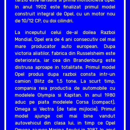
In anul 1902 este finalizat primul model
construit integral de Opel, cu un motor nou
de 10/12 CP, cu doi cilindri.
La inceputul celui de-al doilea Razboi
Mondial, Opel era de 4 ani consecutiv cel mai
mare producator auto european. Dupa
victoria aliatilor, fabrica din Russelsheim este
deteriorata, iar cea din Brandenburg este
distrusa aproape in totalitate. Primul model
Opel produs dupa razboi consta intr-un
camion Blitz de 1,5 tone. La scurt timp,
compania reia productia de automobile cu
modelele Olympia si Kapitan. In anul 1980
aduc pe piata modelele Corsa (compact),
Omega si Vectra (de talie mijlocie). Primul
model ajunge cel mai bine vandut
autovehicul din clasa lui, in timp ce Opel
Omega ajunge Masina Anului in 1987. In anul