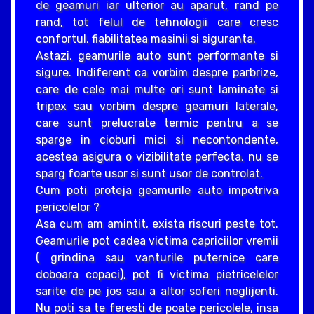
de geamuri iar ulterior au aparut, rand pe
rand, tot felul de tehnologii care cresc
confortul, fiabilitatea masinii si siguranta.
Astazi, geamurile auto sunt performante si
sigure. Indiferent ca vorbim despre parbrize,
care de cele mai multe ori sunt laminate si
tripex sau vorbim despre geamuri laterale,
care sunt prelucrate termic pentru a se
sparge in cioburi mici si necontondente,
acestea asigura o vizibilitate perfecta, nu se
sparg foarte usor si sunt usor de controlat.
Cum poti proteja geamurile auto impotriva
pericolelor ?
Asa cum am amintit, exista riscuri peste tot.
Geamurile pot cadea victima capriciilor vremii
( grindina sau vanturile puternice care
doboara copaci), pot fi victima pietricelelor
sarite de pe jos sau a altor soferi neglijenti.
Nu poti sa te feresti de poate pericolele, insa