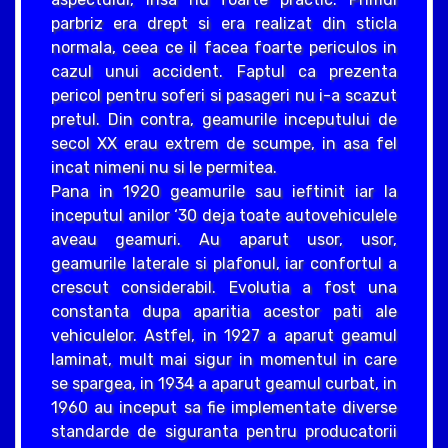
parbriz era drept si era realizat din sticla
normala, ceea ce il facea foarte periculos in
cazul unui accident. Faptul ca prezenta
pericol pentru soferi si pasageri nu i-a scazut
pretul. Din contra, geamurile inceputului de
secol XX erau extrem de scumpe, in asa fel
incat nimeni nu si le permitea.
Pana in 1920 geamurile sau ieftinit iar la
inceputul anilor ‘30 deja toate autovehiculele
aveau geamuri. Au aparut usor, usor,
geamurile laterale si plafonul, iar confortul a
crescut considerabil. Evolutia a fost una
constanta dupa aparitia acestor pati ale
vehiculelor. Astfel, in 1927 a aparut geamul
laminat, mult mai sigur in momentul in care
se spargea, in 1934 a aparut geamul curbat, in
1960 au inceput sa fie implementate diverse
standarde de siguranta pentru producatorii