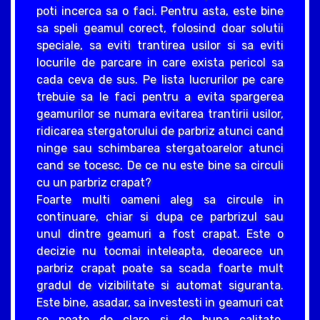
poti incerca sa o faci. Pentru asta, este bine
sa speli geamul corect, folosind doar solutii
speciale, sa eviti trantirea usilor si sa eviti
locurile de parcare in care exista pericol sa
cada ceva de sus. Pe lista lucrurilor pe care
trebuie sa le faci pentru a evita spargerea
geamurilor se numara evitarea trantirii usilor,
ridicarea stergatorului de parbriz atunci cand
ninge sau schimbarea stergatoarelor atunci
cand se tocesc. De ce nu este bine sa circuli
cu un parbriz crapat?
Foarte multi oameni aleg sa circule in
continuare, chiar si dupa ce parbrizul sau
unul dintre geamuri a fost crapat. Este o
decizie nu tocmai inteleapta, deoarece un
parbriz crapat poate sa scada foarte mult
gradul de vizibilitate si automat siguranta.
Este bine, asadar, sa investesti in geamuri cat
se poate de clare si de buna calitate,