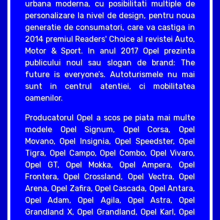
urbana moderna, cu posibilitati multiple de
personalizare la nivel de design, pentru noua
generatie de consumatori, care va castiga in
2014 premiul Readers' Choice al revistei Auto,
Motor & Sport. In anul 2017 Opel prezinta
publicului noul sau slogan de brand: The
future is everyone’s. Autoturismele nu mai
sunt in centrul atentiei, ci mobilitatea
oamenilor.
Producatorul Opel a scos pe piata mai multe
modele Opel Signum, Opel Corsa, Opel
Movano, Opel Insignia, Opel Speedster, Opel
Tigra, Opel Campo, Opel Combo, Opel Vivaro,
Opel GT, Opel Mokka, Opel Ampera, Opel
Frontera, Opel Crossland, Opel Vectra, Opel
Arena, Opel Zafira, Opel Cascada, Opel Antara,
Opel Adam, Opel Agila, Opel Astra, Opel
Grandland X, Opel Grandland, Opel Karl, Opel