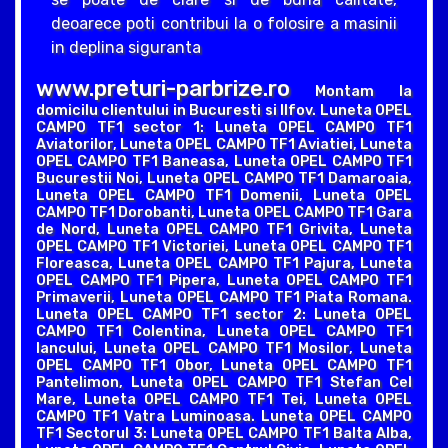
deoarece poti contribui la o folosire a masinii
in deplina siguranta
www.preturi-parbrize.ro
Montam la
domicilu clientului in Bucuresti si Ilfov. Luneta OPEL
CAMPO TF1 sector 1: Luneta OPEL CAMPO TF1
Aviatorilor, Luneta OPEL CAMPO TF1 Aviatiei, Luneta
OPEL CAMPO TF1 Baneasa, Luneta OPEL CAMPO TF1
Bucurestii Noi, Luneta OPEL CAMPO TF1 Damaroaia,
Luneta OPEL CAMPO TF1 Domenii, Luneta OPEL
CAMPO TF1 Dorobanti, Luneta OPEL CAMPO TF1 Gara
de Nord, Luneta OPEL CAMPO TF1 Grivita, Luneta
OPEL CAMPO TF1 Victoriei, Luneta OPEL CAMPO TF1
Floreasca, Luneta OPEL CAMPO TF1 Pajura, Luneta
OPEL CAMPO TF1 Pipera, Luneta OPEL CAMPO TF1
Primaverii, Luneta OPEL CAMPO TF1 Piata Romana.
Luneta OPEL CAMPO TF1 sector 2: Luneta OPEL
CAMPO TF1 Colentina, Luneta OPEL CAMPO TF1
Iancului, Luneta OPEL CAMPO TF1 Mosilor, Luneta
OPEL CAMPO TF1 Obor, Luneta OPEL CAMPO TF1
Pantelimon, Luneta OPEL CAMPO TF1 Stefan Cel
Mare, Luneta OPEL CAMPO TF1 Tei, Luneta OPEL
CAMPO TF1 Vatra Luminoasa. Luneta OPEL CAMPO
TF1 Sectorul 3: Luneta OPEL CAMPO TF1 Balta Alba,