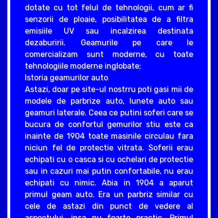
dotate cu tot felul de tehnologii, cum ar fi
senzorii de ploaie, posibilitatea de a filtra
emisiile UV sau incalzirea destinata
dezaburirii. Geamurile pe care le
comercializam sunt moderne, cu toate
tehnologiile moderne inglobate;
Istoria geamurilor auto
Astazi, doar pe site-ul nostrru poti gasi mii de
modele de parbrize auto, lunete auto sau
geamuri laterale. Ceea ce putini soferi care se
bucura de confortul gemurilor stiu este ca
inainte de 1904 toate masinile circulau fara
niciun fel de protectie vitrata. Soferii erau
echipati cu o casca si cu ochelari de protectie
sau in cazuri mai putin confortabile, nu erau
echipati cu nimic. Abia in 1904 a aparut
primul geam auto. Era un parbriz similar cu
cele de astazi din punct de vedere al
aspectului, insa nu foarte practic. Primul