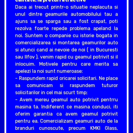
Daca ai trecut printr-o situatie neplacuta si
unul dintre geamurile automobilului tau a
ajuns sa se sparga sau a fost crapat, poti
rezolva foarte repede problema apeland la
noi. Suntem o companie cu istorie bogata in
comercializarea si montarea geamurilor auto
si atunci cand ai nevoie de noi ( in Bucuresti
sau Ilfov ), venim rapid cu geamul potrivit si il
inlocuim. Motivele pentru care merita sa
apelezi la noi sunt numeroase:
- Raspundem rapid oricarei solicitari. Ne place
sa comunicam si raspundem tuturor
solicitarilor in cel mai scurt timp;
- Avem mereu geamul auto potrivit pentrru
masina ta. Indiferent ce masina conduci, iti
oferim garantia ca avem geamul potrivit
pentru ea. Comercializam geamuri auto de la
branduri cunoscute, precum KMKI Glass,