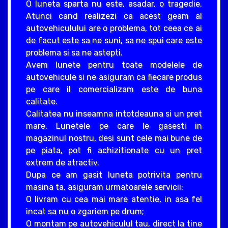
O luneta sparta nu este, asadar, o tragedie.
Atunci cand realizezi ca acest geam al
autovehiculului are o problema, tot ceea ce ai
de facut este sa ne suni, sa ne spui care este
problema si sa ne astepti.
Avem lunete pentru toate modelele de
autovehicule si ne asiguram ca fiecare produs
pe care il comercializam este de buna
calitate.
Calitatea nu inseamna intotdeauna si un pret
mare. Lunetele pe care le gasesti in
magazinul nostru, desi sunt cele mai bune de
pe piata, pot fi achizitionate cu un pret
extrem de atractiv.
Dupa ce am gasit luneta potrivita pentru
masina ta, asiguram urmatoarele servicii:
O livram cu cea mai mare atentie, in asa fel
incat sa nu o zgariem pe drum;
O montam pe autovehiculul tau, direct la tine