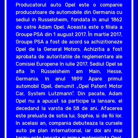
Producatorul auto Opel este o companie
producatoare de automobile din Germania cu
sediul in Russelsheim, fondata în anul 1862
de catre Adam Opel. Aceasta este o filiala a
Groupe PSA din 1 august 2017. În martie 2017,
Groupe PSA a fost de acord sa achizitioneze
Opel de la General Motors. Achizitia a fost
aprobata de autoritatile de reglementare ale
Comisiei Europene în iulie 2017. Sediul Opel se
afla în Rüsselsheim am Main, Hesse,
Germania. In anul 1899 Apare primul
automobil Opel, denumit „Opel Patent Motor
Car, System Lutzmann”. Din pacate, Adam
Opel nu a apucat sa participe la lansare, el
decedand la varsta de 58 de ani. Afacerea
este preluata de sotia lui, Sophie, si de fiii lor.
In acelasi an, compania debuteaza la cursele
auto pe plan international, iar doi ani mai
tarziu este lansata si prima motocicleta Opel.