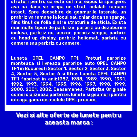
straturi pentru ca este cel mai expus la spargere,
asa ca daca se crapa un strat, celalalt ramane
intact. Spre deosebire de geamurile laterale, un
prabriz va ramane la locul sau chiar daca se sparge,
fiind tinut de folia dintre straturile de sticla. Exista
mai multe tipuri de parbrize: parbriz cu dezaburire
inclusa, parbriz cu senzor, parbriz simplu, parbriz
cu head-up display, parbriz heliomat, parbriz cu
camera sau parbriz cu camere.
Luneta OPEL CAMPO TF1. Preturi parbrize
monteaza si livreaza parbrize auto OPEL CAMPO
TF1 in Bucuresti Sector 1, Sector 2, Sector 3, Sector
4, Sector 5, Sector 6 si Ilfov. Luneta OPEL CAMPO
TF1 fabricat in anii:1987, 1988, 1989, 1990, 1991,
1992, 1993, 1994, 1995, 1996, 1997, 1998, 1999,
2000, 2001, 2002, Deasemenea, Parbrize Originale
comercializeaza parbrize, lunete si geamuri pentru
intraga gama de modele OPEL precum:
Vezi si alte oferte de lunete pentru
aceasta marca :