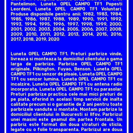
Pantelimon, Luneta OPEL CAMPO TF1 Popesti
Leordeni, Luneta OPEL CAMPO TF1 Voluntari.
Produse disponibile pentru anii: 1982, 1983, 1984,
1985, 1986, 1987, 1988, 1989, 1990, 1991, 1992,
1993, 1994, 1995, 1996, 1997, 1998, 1999, 2000,
2001, 2002, 2003, 2004, 2005, 2006, 2007, 2008,
2009, 2010, 2011, 2012, 2013, 2014, 2015, 2016,
2017, 2018, 2019, 2020
Luneta OPEL CAMPO TF1. Preturi parbrize vinde,
livreaza si monteaza la domiciliul clientului o gama
larga de parbrize. Parbrize OPEL CAMPO TF1
originale, Pilkington, Fuyao, Benson. Luneta OPEL
CAMPO TF1 cu senzor de ploaie, Luneta OPEL CAMPO
TF1 cu senzor lumina, Luneta OPEL CAMPO TF1 cu
incalzire, Luneta OPEL CAMPO TF1 cu antena radio
incorporata, Luneta OPEL CAMPO TF1 cu parasolar.
Preturi parbrize practica cele mai mici preturi de
pe piata, oferind in acelasi timp servicii de inalta
calitate precum si o garantie de 2 ani pentru toate
parbrizele vandute si montate. Montam parbrize la
domiciliul clientului in Bucuresti si Ilfov. Parbrizul
unei masini este geamul din partea frontala. Un
parbriz este format din doua straturi de sticla,
legate cu o folie transparenta. Parbrizul are doua