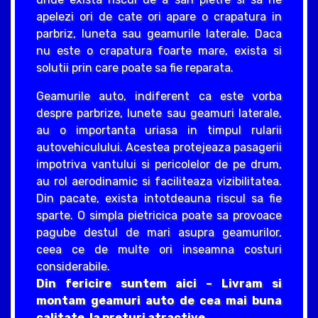
apelezi ori de cate ori apare o crapatura in
parbriz, luneta sau geamurile laterale. Daca
nu este o crapatura foarte mare, exista si
solutii prin care poate sa fie reparata.
Geamurile auto, indiferent ca este vorba
despre parbrize, lunete sau geamuri laterale,
au o importanta uriasa in timpul rularii
autovehiculului. Acestea protejeaza pasagerii
impotriva vantului si pericolelor de pe drum,
au rol aerodinamic si faciliteaza vizibilitatea.
Din pacate, exista intotdeauna riscul sa fie
sparte. O simpla pietricica poate sa provoace
pagube destul de mari asupra geamurilor,
ceea ce de multe ori inseamna costuri
considerabile.
Din fericire suntem aici – Livram si
montam geamuri auto de cea mai buna
calitate, la preturi atractive