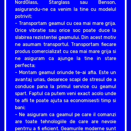
NordGlass, Starglass sau Benson,
asigurandu-ne ca venim la tine cu modelul
potrivit;
- Transportam geamul cu cea mai mare grija.
Orice vibratie sau orice soc poate duce la
slabirea rezistentei geamului. Din acest motiv
ne asumam transportul. Transportam fiecare
produs comercializat cu cea mai mare grija si
ne asiguram ca ajunge la tine in stare
perfecta;
- Montam geamul oriunde te-ai afla. Este un
avantaj urias, deoarece scapi de stresul de a
conduce pana la primul service cu geamul
spart. Faptul ca putem veni exact acolo unde
te afli te poate ajuta sa economisesti timp si
bani;
- Ne asiguram ca geamul pe care il comanzi
are toate tehnologiile de care are nevoie
pentrru a fi eficient. Geamurile moderne sunt