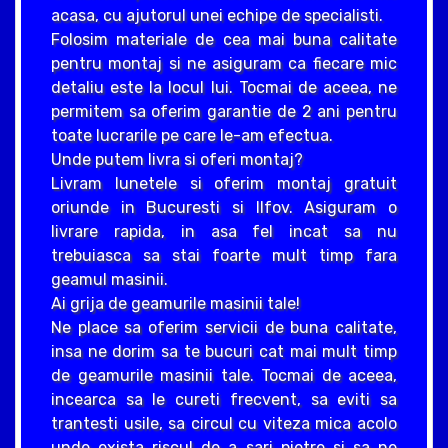
acasa, cu ajutorul unei echipe de specialisti.
Folosim materiale de cea mai buna calitate
pentru montaj si ne asiguram ca fiecare mic
detaliu este la locul lui. Tocmai de aceea, ne
permitem sa oferim garantie de 2 ani pentru
toate lucrarile pe care le-am efectua.
Unde putem livra si oferi montaj?
Livram lunetele si oferim montaj gratuit
oriunde in Bucuresti si Ilfov. Asiguram o
livrare rapida, in asa fel incat sa nu
trebuiasca sa stai foarte mult timp fara
geamul masinii.
Ai grija de geamurile masinii tale!
Ne place sa oferim servicii de buna calitate,
insa ne dorim sa te bucuri cat mai mult timp
de geamurile masinii tale. Tocmai de aceea,
incearca sa le cureti frecvent, sa eviti sa
trantesti usile, sa circul cu viteza mica acolo
unde exista riscul de a sari pietre si sa ne