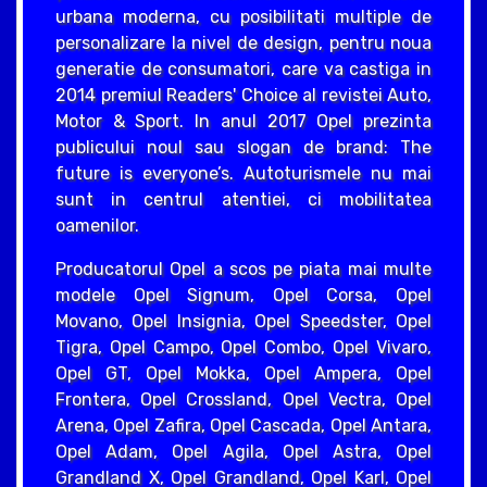
urbana moderna, cu posibilitati multiple de
personalizare la nivel de design, pentru noua
generatie de consumatori, care va castiga in
2014 premiul Readers' Choice al revistei Auto,
Motor & Sport. In anul 2017 Opel prezinta
publicului noul sau slogan de brand: The
future is everyone’s. Autoturismele nu mai
sunt in centrul atentiei, ci mobilitatea
oamenilor.
Producatorul Opel a scos pe piata mai multe
modele Opel Signum, Opel Corsa, Opel
Movano, Opel Insignia, Opel Speedster, Opel
Tigra, Opel Campo, Opel Combo, Opel Vivaro,
Opel GT, Opel Mokka, Opel Ampera, Opel
Frontera, Opel Crossland, Opel Vectra, Opel
Arena, Opel Zafira, Opel Cascada, Opel Antara,
Opel Adam, Opel Agila, Opel Astra, Opel
Grandland X, Opel Grandland, Opel Karl, Opel