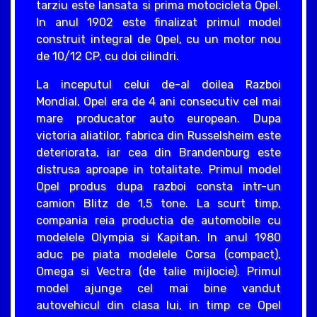
tarziu este lansata si prima motocicleta Opel.
In anul 1902 este finalizat primul model
construit integral de Opel, cu un motor nou
de 10/12 CP, cu doi cilindri.
La inceputul celui de-al doilea Razboi
Mondial, Opel era de 4 ani consecutiv cel mai
mare producator auto european. Dupa
victoria aliatilor, fabrica din Russelsheim este
deteriorata, iar cea din Brandenburg este
distrusa aproape in totalitate. Primul model
Opel produs dupa razboi consta intr-un
camion Blitz de 1,5 tone. La scurt timp,
compania reia productia de automobile cu
modelele Olympia si Kapitan. In anul 1980
aduc pe piata modelele Corsa (compact),
Omega si Vectra (de talie mijlocie). Primul
model ajunge cel mai bine vandut
autovehicul din clasa lui, in timp ce Opel