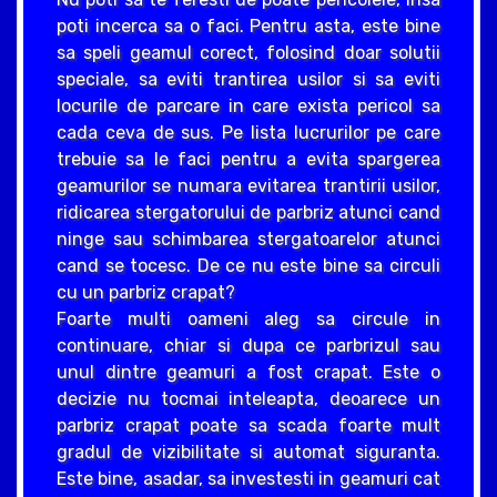
poti incerca sa o faci. Pentru asta, este bine
sa speli geamul corect, folosind doar solutii
speciale, sa eviti trantirea usilor si sa eviti
locurile de parcare in care exista pericol sa
cada ceva de sus. Pe lista lucrurilor pe care
trebuie sa le faci pentru a evita spargerea
geamurilor se numara evitarea trantirii usilor,
ridicarea stergatorului de parbriz atunci cand
ninge sau schimbarea stergatoarelor atunci
cand se tocesc. De ce nu este bine sa circuli
cu un parbriz crapat?
Foarte multi oameni aleg sa circule in
continuare, chiar si dupa ce parbrizul sau
unul dintre geamuri a fost crapat. Este o
decizie nu tocmai inteleapta, deoarece un
parbriz crapat poate sa scada foarte mult
gradul de vizibilitate si automat siguranta.
Este bine, asadar, sa investesti in geamuri cat