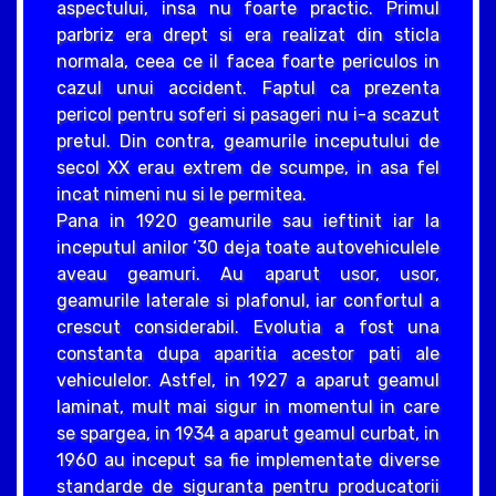
aspectului, insa nu foarte practic. Primul
parbriz era drept si era realizat din sticla
normala, ceea ce il facea foarte periculos in
cazul unui accident. Faptul ca prezenta
pericol pentru soferi si pasageri nu i-a scazut
pretul. Din contra, geamurile inceputului de
secol XX erau extrem de scumpe, in asa fel
incat nimeni nu si le permitea.
Pana in 1920 geamurile sau ieftinit iar la
inceputul anilor ‘30 deja toate autovehiculele
aveau geamuri. Au aparut usor, usor,
geamurile laterale si plafonul, iar confortul a
crescut considerabil. Evolutia a fost una
constanta dupa aparitia acestor pati ale
vehiculelor. Astfel, in 1927 a aparut geamul
laminat, mult mai sigur in momentul in care
se spargea, in 1934 a aparut geamul curbat, in
1960 au inceput sa fie implementate diverse
standarde de siguranta pentru producatorii