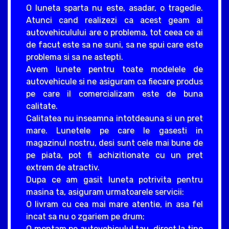
O luneta sparta nu este, asadar, o tragedie.
Atunci cand realizezi ca acest geam al
autovehiculului are o problema, tot ceea ce ai
de facut este sa ne suni, sa ne spui care este
problema si sa ne astepti.
Avem lunete pentru toate modelele de
autovehicule si ne asiguram ca fiecare produs
pe care il comercializam este de buna
calitate.
Calitatea nu inseamna intotdeauna si un pret
mare. Lunetele pe care le gasesti in
magazinul nostru, desi sunt cele mai bune de
pe piata, pot fi achizitionate cu un pret
extrem de atractiv.
Dupa ce am gasit luneta potrivita pentru
masina ta, asiguram urmatoarele servicii:
O livram cu cea mai mare atentie, in asa fel
incat sa nu o zgariem pe drum;
O montam pe autovehiculul tau, direct la tine