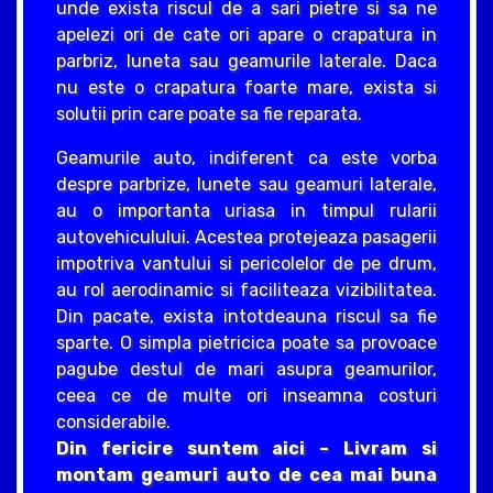
unde exista riscul de a sari pietre si sa ne
apelezi ori de cate ori apare o crapatura in
parbriz, luneta sau geamurile laterale. Daca
nu este o crapatura foarte mare, exista si
solutii prin care poate sa fie reparata.
Geamurile auto, indiferent ca este vorba
despre parbrize, lunete sau geamuri laterale,
au o importanta uriasa in timpul rularii
autovehiculului. Acestea protejeaza pasagerii
impotriva vantului si pericolelor de pe drum,
au rol aerodinamic si faciliteaza vizibilitatea.
Din pacate, exista intotdeauna riscul sa fie
sparte. O simpla pietricica poate sa provoace
pagube destul de mari asupra geamurilor,
ceea ce de multe ori inseamna costuri
considerabile.
Din fericire suntem aici – Livram si
montam geamuri auto de cea mai buna