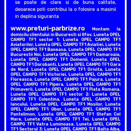
se poate de clare si de buna calitate,
deoarece poti contribui la o folosire a masinii
in deplina siguranta
www.preturi-parbrize.ro
Montam la
domicilu clientului in Bucuresti si Ilfov. Luneta OPEL
CAMPO TF1 sector 1: Luneta OPEL CAMPO TF1
Aviatorilor, Luneta OPEL CAMPO TF1 Aviatiei, Luneta
OPEL CAMPO TF1 Baneasa, Luneta OPEL CAMPO TF1
Bucurestii Noi, Luneta OPEL CAMPO TF1 Damaroaia,
Luneta OPEL CAMPO TF1 Domenii, Luneta OPEL
CAMPO TF1 Dorobanti, Luneta OPEL CAMPO TF1 Gara
de Nord, Luneta OPEL CAMPO TF1 Grivita, Luneta
OPEL CAMPO TF1 Victoriei, Luneta OPEL CAMPO TF1
Floreasca, Luneta OPEL CAMPO TF1 Pajura, Luneta
OPEL CAMPO TF1 Pipera, Luneta OPEL CAMPO TF1
Primaverii, Luneta OPEL CAMPO TF1 Piata Romana.
Luneta OPEL CAMPO TF1 sector 2: Luneta OPEL
CAMPO TF1 Colentina, Luneta OPEL CAMPO TF1
Iancului, Luneta OPEL CAMPO TF1 Mosilor, Luneta
OPEL CAMPO TF1 Obor, Luneta OPEL CAMPO TF1
Pantelimon, Luneta OPEL CAMPO TF1 Stefan Cel
Mare, Luneta OPEL CAMPO TF1 Tei, Luneta OPEL
CAMPO TF1 Vatra Luminoasa. Luneta OPEL CAMPO
TF1 Sectorul 3: Luneta OPEL CAMPO TF1 Balta Alba,