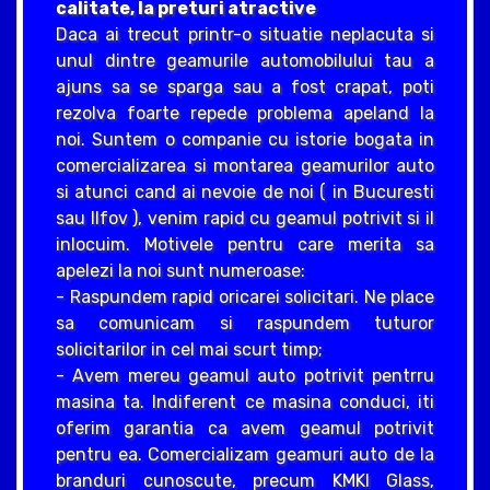
calitate, la preturi atractive
Daca ai trecut printr-o situatie neplacuta si
unul dintre geamurile automobilului tau a
ajuns sa se sparga sau a fost crapat, poti
rezolva foarte repede problema apeland la
noi. Suntem o companie cu istorie bogata in
comercializarea si montarea geamurilor auto
si atunci cand ai nevoie de noi ( in Bucuresti
sau Ilfov ), venim rapid cu geamul potrivit si il
inlocuim. Motivele pentru care merita sa
apelezi la noi sunt numeroase:
- Raspundem rapid oricarei solicitari. Ne place
sa comunicam si raspundem tuturor
solicitarilor in cel mai scurt timp;
- Avem mereu geamul auto potrivit pentrru
masina ta. Indiferent ce masina conduci, iti
oferim garantia ca avem geamul potrivit
pentru ea. Comercializam geamuri auto de la
branduri cunoscute, precum KMKI Glass,