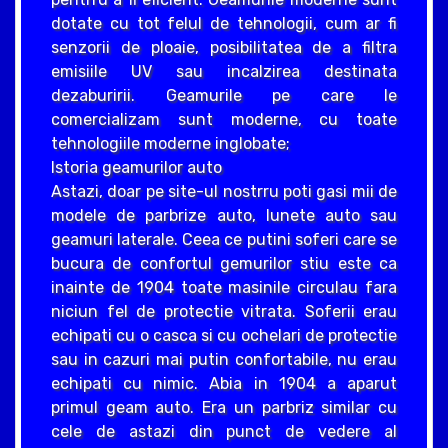
dotate cu tot felul de tehnologii, cum ar fi
senzorii de ploaie, posibilitatea de a filtra
emisiile UV sau incalzirea destinata
dezaburirii. Geamurile pe care le
comercializam sunt moderne, cu toate
tehnologiile moderne inglobate;
Istoria geamurilor auto
Astazi, doar pe site-ul nostrru poti gasi mii de
modele de parbrize auto, lunete auto sau
geamuri laterale. Ceea ce putini soferi care se
bucura de confortul gemurilor stiu este ca
inainte de 1904 toate masinile circulau fara
niciun fel de protectie vitrata. Soferii erau
echipati cu o casca si cu ochelari de protectie
sau in cazuri mai putin confortabile, nu erau
echipati cu nimic. Abia in 1904 a aparut
primul geam auto. Era un parbriz similar cu
cele de astazi din punct de vedere al