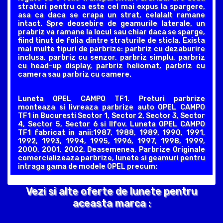
straturi pentru ca este cel mai expus la spargere,
asa ca daca se crapa un strat, celalalt ramane
intact. Spre deosebire de geamurile laterale, un
prabriz va ramane la locul sau chiar daca se sparge,
fiind tinut de folia dintre straturile de sticla. Exista
mai multe tipuri de parbrize: parbriz cu dezaburire
inclusa, parbriz cu senzor, parbriz simplu, parbriz
cu head-up display, parbriz heliomat, parbriz cu
camera sau parbriz cu camere.
Luneta OPEL CAMPO TF1. Preturi parbrize
monteaza si livreaza parbrize auto OPEL CAMPO
TF1 in Bucuresti Sector 1, Sector 2, Sector 3, Sector
4, Sector 5, Sector 6 si Ilfov. Luneta OPEL CAMPO
TF1 fabricat in anii:1987, 1988, 1989, 1990, 1991,
1992, 1993, 1994, 1995, 1996, 1997, 1998, 1999,
2000, 2001, 2002, Deasemenea, Parbrize Originale
comercializeaza parbrize, lunete si geamuri pentru
intraga gama de modele OPEL precum:
Vezi si alte oferte de lunete pentru
aceasta marca :