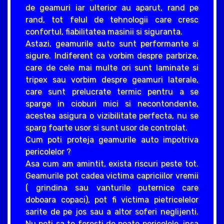
de geamuri iar ulterior au aparut, rand pe
rand, tot felul de tehnologii care cresc
confortul, fiabilitatea masinii si siguranta.
Astazi, geamurile auto sunt performante si
sigure. Indiferent ca vorbim despre parbrize,
care de cele mai multe ori sunt laminate si
tripex sau vorbim despre geamuri laterale,
care sunt prelucrate termic pentru a se
sparge in cioburi mici si necontondente,
acestea asigura o vizibilitate perfecta, nu se
sparg foarte usor si sunt usor de controlat.
Cum poti proteja geamurile auto impotriva
pericolelor ?
Asa cum am amintit, exista riscuri peste tot.
Geamurile pot cadea victima capriciilor vremii
( grindina sau vanturile puternice care
doboara copaci), pot fi victima pietricelelor
sarite de pe jos sau a altor soferi neglijenti.
Nu poti sa te feresti de poate pericolele, insa