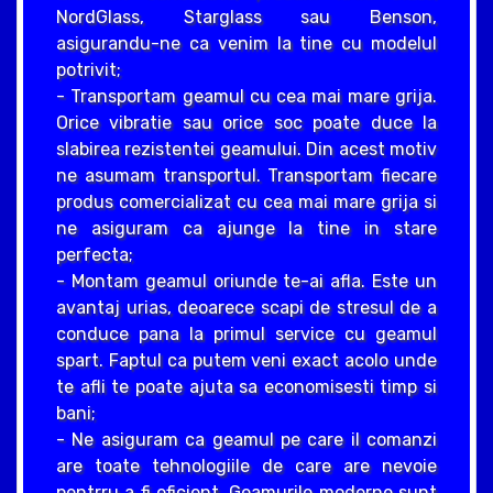
NordGlass, Starglass sau Benson,
asigurandu-ne ca venim la tine cu modelul
potrivit;
- Transportam geamul cu cea mai mare grija.
Orice vibratie sau orice soc poate duce la
slabirea rezistentei geamului. Din acest motiv
ne asumam transportul. Transportam fiecare
produs comercializat cu cea mai mare grija si
ne asiguram ca ajunge la tine in stare
perfecta;
- Montam geamul oriunde te-ai afla. Este un
avantaj urias, deoarece scapi de stresul de a
conduce pana la primul service cu geamul
spart. Faptul ca putem veni exact acolo unde
te afli te poate ajuta sa economisesti timp si
bani;
- Ne asiguram ca geamul pe care il comanzi
are toate tehnologiile de care are nevoie
pentrru a fi eficient. Geamurile moderne sunt