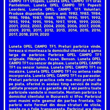
CAMPO TF1 Otopeni, Luneta OPEL CAMPO TF1 Oras
Pantelimon, Luneta OPEL CAMPO TF1 Popesti
Leordeni, Luneta OPEL CAMPO TF1 Voluntari.
Produse disponibile pentru anii: 1982, 1983, 1984,
1985, 1986, 1987, 1988, 1989, 1990, 1991, 1992,
1993, 1994, 1995, 1996, 1997, 1998, 1999, 2000,
2001, 2002, 2003, 2004, 2005, 2006, 2007, 2008,
2009, 2010, 2011, 2012, 2013, 2014, 2015, 2016,
2017, 2018, 2019, 2020
Luneta OPEL CAMPO TF1. Preturi parbrize vinde,
livreaza si monteaza la domiciliul clientului o gama
larga de parbrize. Parbrize OPEL CAMPO TF1
originale, Pilkington, Fuyao, Benson. Luneta OPEL
CAMPO TF1 cu senzor de ploaie, Luneta OPEL CAMPO
TF1 cu senzor lumina, Luneta OPEL CAMPO TF1 cu
incalzire, Luneta OPEL CAMPO TF1 cu antena radio
incorporata, Luneta OPEL CAMPO TF1 cu parasolar.
Preturi parbrize practica cele mai mici preturi de
pe piata, oferind in acelasi timp servicii de inalta
calitate precum si o garantie de 2 ani pentru toate
parbrizele vandute si montate. Montam parbrize la
domiciliul clientului in Bucuresti si Ilfov. Parbrizul
unei masini este geamul din partea frontala. Un
parbriz este format din doua straturi de sticla,
legate cu o folie transparenta. Parbrizul are doua