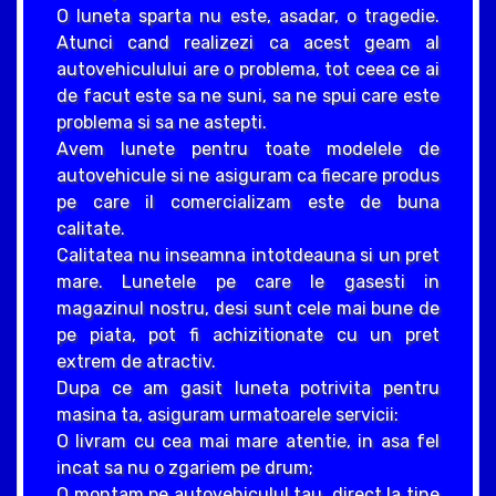
O luneta sparta nu este, asadar, o tragedie.
Atunci cand realizezi ca acest geam al
autovehiculului are o problema, tot ceea ce ai
de facut este sa ne suni, sa ne spui care este
problema si sa ne astepti.
Avem lunete pentru toate modelele de
autovehicule si ne asiguram ca fiecare produs
pe care il comercializam este de buna
calitate.
Calitatea nu inseamna intotdeauna si un pret
mare. Lunetele pe care le gasesti in
magazinul nostru, desi sunt cele mai bune de
pe piata, pot fi achizitionate cu un pret
extrem de atractiv.
Dupa ce am gasit luneta potrivita pentru
masina ta, asiguram urmatoarele servicii:
O livram cu cea mai mare atentie, in asa fel
incat sa nu o zgariem pe drum;
O montam pe autovehiculul tau, direct la tine