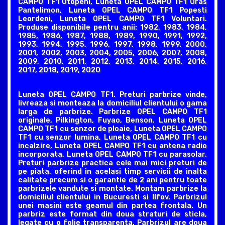
CAMPO TF1 Otopeni, Luneta OPEL CAMPO TF1 Oras
Pantelimon, Luneta OPEL CAMPO TF1 Popesti
Leordeni, Luneta OPEL CAMPO TF1 Voluntari.
Produse disponibile pentru anii: 1982, 1983, 1984,
1985, 1986, 1987, 1988, 1989, 1990, 1991, 1992,
1993, 1994, 1995, 1996, 1997, 1998, 1999, 2000,
2001, 2002, 2003, 2004, 2005, 2006, 2007, 2008,
2009, 2010, 2011, 2012, 2013, 2014, 2015, 2016,
2017, 2018, 2019, 2020
Luneta OPEL CAMPO TF1. Preturi parbrize vinde,
livreaza si monteaza la domiciliul clientului o gama
larga de parbrize. Parbrize OPEL CAMPO TF1
originale, Pilkington, Fuyao, Benson. Luneta OPEL
CAMPO TF1 cu senzor de ploaie, Luneta OPEL CAMPO
TF1 cu senzor lumina, Luneta OPEL CAMPO TF1 cu
incalzire, Luneta OPEL CAMPO TF1 cu antena radio
incorporata, Luneta OPEL CAMPO TF1 cu parasolar.
Preturi parbrize practica cele mai mici preturi de
pe piata, oferind in acelasi timp servicii de inalta
calitate precum si o garantie de 2 ani pentru toate
parbrizele vandute si montate. Montam parbrize la
domiciliul clientului in Bucuresti si Ilfov. Parbrizul
unei masini este geamul din partea frontala. Un
parbriz este format din doua straturi de sticla,
legate cu o folie transparenta. Parbrizul are doua