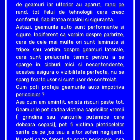
de geamuri iar ulterior au aparut, rand pe
rand, tot felul de tehnologii care cresc
confortul, fiabilitatea masinii si siguranta.
Astazi, geamurile auto sunt performante si
sigure. Indiferent ca vorbim despre parbrize,
care de cele mai multe ori sunt laminate si
tripex sau vorbim despre geamuri laterale,
care sunt prelucrate termic pentru a se
sparge in cioburi mici si necontondente,
acestea asigura o vizibilitate perfecta, nu se
sparg foarte usor si sunt usor de controlat.
Cum poti proteja geamurile auto impotriva
pericolelor ?
Asa cum am amintit, exista riscuri peste tot.
Geamurile pot cadea victima capriciilor vremii
( grindina sau vanturile puternice care
doboara copaci), pot fi victima pietricelelor
sarite de pe jos sau a altor soferi neglijenti.
Nu poti sa te feresti de poate pericolele, insa