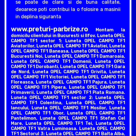
se poate de clare si de buna calitate,
deoarece poti contribui la o folosire a masinii
in deplina siguranta
www.preturi-parbrize.ro
Montam la
domicilu clientului in Bucuresti si Ilfov. Luneta OPEL
CAMPO TF1 sector 1: Luneta OPEL CAMPO TF1
Aviatorilor, Luneta OPEL CAMPO TF1 Aviatiei, Luneta
OPEL CAMPO TF1 Baneasa, Luneta OPEL CAMPO TF1
Bucurestii Noi, Luneta OPEL CAMPO TF1 Damaroaia,
Luneta OPEL CAMPO TF1 Domenii, Luneta OPEL
CAMPO TF1 Dorobanti, Luneta OPEL CAMPO TF1 Gara
de Nord, Luneta OPEL CAMPO TF1 Grivita, Luneta
OPEL CAMPO TF1 Victoriei, Luneta OPEL CAMPO TF1
Floreasca, Luneta OPEL CAMPO TF1 Pajura, Luneta
OPEL CAMPO TF1 Pipera, Luneta OPEL CAMPO TF1
Primaverii, Luneta OPEL CAMPO TF1 Piata Romana.
Luneta OPEL CAMPO TF1 sector 2: Luneta OPEL
CAMPO TF1 Colentina, Luneta OPEL CAMPO TF1
Iancului, Luneta OPEL CAMPO TF1 Mosilor, Luneta
OPEL CAMPO TF1 Obor, Luneta OPEL CAMPO TF1
Pantelimon, Luneta OPEL CAMPO TF1 Stefan Cel
Mare, Luneta OPEL CAMPO TF1 Tei, Luneta OPEL
CAMPO TF1 Vatra Luminoasa. Luneta OPEL CAMPO
TF1 Sectorul 3: Luneta OPEL CAMPO TF1 Balta Alba,