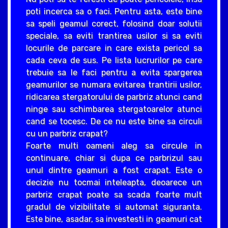
poti incerca sa o faci. Pentru asta, este bine
sa speli geamul corect, folosind doar solutii
speciale, sa eviti trantirea usilor si sa eviti
locurile de parcare in care exista pericol sa
cada ceva de sus. Pe lista lucrurilor pe care
trebuie sa le faci pentru a evita spargerea
geamurilor se numara evitarea trantirii usilor,
ridicarea stergatorului de parbriz atunci cand
ninge sau schimbarea stergatoarelor atunci
cand se tocesc. De ce nu este bine sa circuli
cu un parbriz crapat?
Foarte multi oameni aleg sa circule in
continuare, chiar si dupa ce parbrizul sau
unul dintre geamuri a fost crapat. Este o
decizie nu tocmai inteleapta, deoarece un
parbriz crapat poate sa scada foarte mult
gradul de vizibilitate si automat siguranta.
Este bine, asadar, sa investesti in geamuri cat