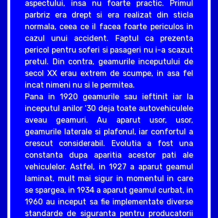
aspectului, insa nu foarte practic. Primul
parbriz era drept si era realizat din sticla
normala, ceea ce il facea foarte periculos in
cazul unui accident. Faptul ca prezenta
pericol pentru soferi si pasageri nu i-a scazut
pretul. Din contra, geamurile inceputului de
secol XX erau extrem de scumpe, in asa fel
incat nimeni nu si le permitea.
Pana in 1920 geamurile sau ieftinit iar la
inceputul anilor ‘30 deja toate autovehiculele
aveau geamuri. Au aparut usor, usor,
geamurile laterale si plafonul, iar confortul a
crescut considerabil. Evolutia a fost una
constanta dupa aparitia acestor pati ale
vehiculelor. Astfel, in 1927 a aparut geamul
laminat, mult mai sigur in momentul in care
se spargea, in 1934 a aparut geamul curbat, in
1960 au inceput sa fie implementate diverse
standarde de siguranta pentru producatorii