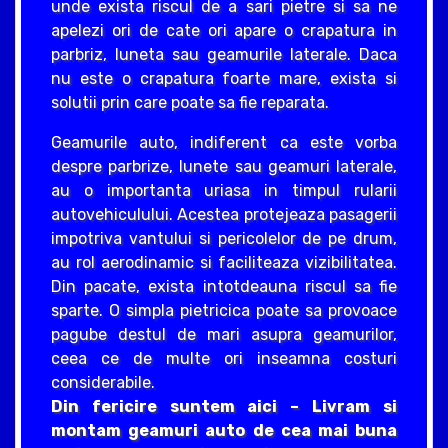
unde exista riscul de a sari pietre si sa ne
apelezi ori de cate ori apare o crapatura in
parbriz, luneta sau geamurile laterale. Daca
nu este o crapatura foarte mare, exista si
solutii prin care poate sa fie reparata.
Geamurile auto, indiferent ca este vorba
despre parbrize, lunete sau geamuri laterale,
au o importanta uriasa in timpul rularii
autovehiculului. Acestea protejeaza pasagerii
impotriva vantului si pericolelor de pe drum,
au rol aerodinamic si faciliteaza vizibilitatea.
Din pacate, exista intotdeauna riscul sa fie
sparte. O simpla pietricica poate sa provoace
pagube destul de mari asupra geamurilor,
ceea ce de multe ori inseamna costuri
considerabile.
Din fericire suntem aici – Livram si
montam geamuri auto de cea mai buna