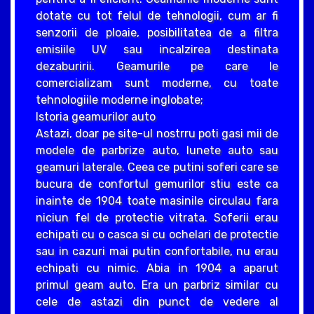
dotate cu tot felul de tehnologii, cum ar fi
senzorii de ploaie, posibilitatea de a filtra
emisiile UV sau incalzirea destinata
dezaburirii. Geamurile pe care le
comercializam sunt moderne, cu toate
tehnologiile moderne inglobate;
Istoria geamurilor auto
Astazi, doar pe site-ul nostrru poti gasi mii de
modele de parbrize auto, lunete auto sau
geamuri laterale. Ceea ce putini soferi care se
bucura de confortul gemurilor stiu este ca
inainte de 1904 toate masinile circulau fara
niciun fel de protectie vitrata. Soferii erau
echipati cu o casca si cu ochelari de protectie
sau in cazuri mai putin confortabile, nu erau
echipati cu nimic. Abia in 1904 a aparut
primul geam auto. Era un parbriz similar cu
cele de astazi din punct de vedere al