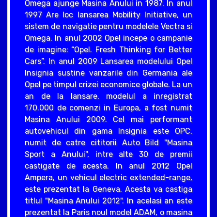
Omega ajunge Masina Anului in 1987. In anul
1997 Are loc lansarea Mobility Initiative, un
sistem de navigatie pentru modelele Vectra si
Omega. In anul 2002 Opel incepe o campanie
de imagine: “Opel. Fresh Thinking for Better
Cars”. In anul 2009 Lansarea modelului Opel
Insignia sustine vanzarile din Germania ale
Opel pe timpul crizei economice globale. La un
an de la lansare, modelul a inregistrat
170.000 de comenzi in Europa, a fost numit
Masina Anului 2009. Cel mai performant
autovehicul din gama Insignia este OPC,
numit de catre cititorii Auto Bild "Masina
Sport a Anului", intre alte 30 de premii
castigate de acesta. In anul 2012 Opel
Ampera, un vehicul electric extended-range,
este prezentat la Geneva. Acesta va castiga
titlul "Masina Anului 2012". In acelasi an este
prezentat la Paris noul model ADAM, o masina