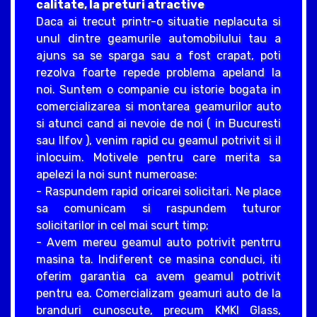
calitate, la preturi atractive
Daca ai trecut printr-o situatie neplacuta si
unul dintre geamurile automobilului tau a
ajuns sa se sparga sau a fost crapat, poti
rezolva foarte repede problema apeland la
noi. Suntem o companie cu istorie bogata in
comercializarea si montarea geamurilor auto
si atunci cand ai nevoie de noi ( in Bucuresti
sau Ilfov ), venim rapid cu geamul potrivit si il
inlocuim. Motivele pentru care merita sa
apelezi la noi sunt numeroase:
- Raspundem rapid oricarei solicitari. Ne place
sa comunicam si raspundem tuturor
solicitarilor in cel mai scurt timp;
- Avem mereu geamul auto potrivit pentrru
masina ta. Indiferent ce masina conduci, iti
oferim garantia ca avem geamul potrivit
pentru ea. Comercializam geamuri auto de la
branduri cunoscute, precum KMKI Glass,