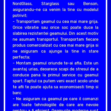
NordGlass, Starglass sau Benson,
asigurandu-ne ca venim la tine cu modelul
potrivit;
- Transportam geamul cu cea mai mare grija.
Orice vibratie sau orice soc poate duce la
slabirea rezistentei geamului. Din acest motiv
ne asumam transportul. Transportam fiecare
produs comercializat cu cea mai mare grija si
ne asiguram ca ajunge la tine in stare
perfecta;
- Montam geamul oriunde te-ai afla. Este un
avantaj urias, deoarece scapi de stresul de a
conduce pana la primul service cu geamul
spart. Faptul ca putem veni exact acolo unde
te afli te poate ajuta sa economisesti timp si
bani;
- Ne asiguram ca geamul pe care il comanzi
are toate tehnologiile de care are nevoie
pentrru a fi eficient. Geamurile moderne sunt