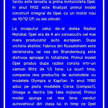
tarziu este lansata si prima motocicleta Opel.
In anul 1902 este finalizat primul model
construit integral de Opel, cu un motor nou
de 10/12 CP, cu doi cilindri.
La inceputul celui de-al doilea Razboi
Mondial, Opel era de 4 ani consecutiv cel mai
mare producator auto european. Dupa
victoria aliatilor, fabrica din Russelsheim este
deteriorata, iar cea din Brandenburg este
distrusa aproape in totalitate. Primul model
Opel produs dupa razboi consta intr-un
camion Blitz de 1,5 tone. La scurt timp,
compania reia productia de automobile cu
modelele Olympia si Kapitan. In anul 1980
aduc pe piata modelele Corsa (compact),
Omega si Vectra (de talie mijlocie). Primul
model ajunge cel mai bine vandut
autovehicul din clasa lui, in timp ce Opel