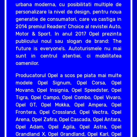
urbana moderna, cu posibilitati multiple de
personalizare la nivel de design, pentru noua
generatie de consumatori, care va castiga in
2014 premiul Readers' Choice al revistei Auto,
Motor & Sport. In anul 2017 Opel prezinta
publicului noul sau slogan de brand: The
future is everyone’s. Autoturismele nu mai
sunt in centrul atentiei, ci mobilitatea
oamenilor.
Producatorul Opel a scos pe piata mai multe
modele Opel Signum, Opel Corsa, Opel
Movano, Opel Insignia, Opel Speedster, Opel
Tigra, Opel Campo, Opel Combo, Opel Vivaro,
Opel GT, Opel Mokka, Opel Ampera, Opel
Frontera, Opel Crossland, Opel Vectra, Opel
Arena, Opel Zafira, Opel Cascada, Opel Antara,
Opel Adam, Opel Agila, Opel Astra, Opel
Grandland X, Opel Grandland, Opel Karl, Opel