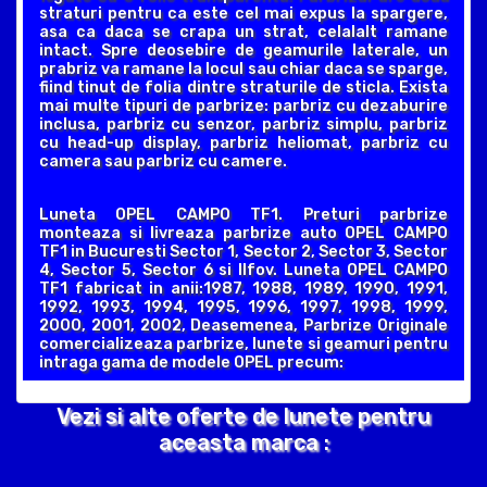
straturi pentru ca este cel mai expus la spargere,
asa ca daca se crapa un strat, celalalt ramane
intact. Spre deosebire de geamurile laterale, un
prabriz va ramane la locul sau chiar daca se sparge,
fiind tinut de folia dintre straturile de sticla. Exista
mai multe tipuri de parbrize: parbriz cu dezaburire
inclusa, parbriz cu senzor, parbriz simplu, parbriz
cu head-up display, parbriz heliomat, parbriz cu
camera sau parbriz cu camere.
Luneta OPEL CAMPO TF1. Preturi parbrize
monteaza si livreaza parbrize auto OPEL CAMPO
TF1 in Bucuresti Sector 1, Sector 2, Sector 3, Sector
4, Sector 5, Sector 6 si Ilfov. Luneta OPEL CAMPO
TF1 fabricat in anii:1987, 1988, 1989, 1990, 1991,
1992, 1993, 1994, 1995, 1996, 1997, 1998, 1999,
2000, 2001, 2002, Deasemenea, Parbrize Originale
comercializeaza parbrize, lunete si geamuri pentru
intraga gama de modele OPEL precum:
Vezi si alte oferte de lunete pentru
aceasta marca :