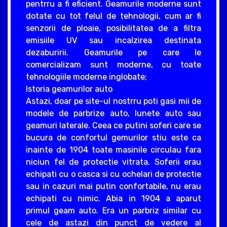
pentrru a fi eficient. Geamurile moderne sunt
dotate cu tot felul de tehnologii, cum ar fi
senzorii de ploaie, posibilitatea de a filtra
emisiile UV sau incalzirea destinata
dezaburirii. Geamurile pe care le
comercializam sunt moderne, cu toate
tehnologiile moderne inglobate;
Istoria geamurilor auto
Astazi, doar pe site-ul nostrru poti gasi mii de
modele de parbrize auto, lunete auto sau
geamuri laterale. Ceea ce putini soferi care se
bucura de confortul gemurilor stiu este ca
inainte de 1904 toate masinile circulau fara
niciun fel de protectie vitrata. Soferii erau
echipati cu o casca si cu ochelari de protectie
sau in cazuri mai putin confortabile, nu erau
echipati cu nimic. Abia in 1904 a aparut
primul geam auto. Era un parbriz similar cu
cele de astazi din punct de vedere al