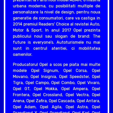
urbana moderna, cu posibilitati multiple de
personalizare la nivel de design, pentru noua
generatie de consumatori, care va castiga in
2014 premiul Readers' Choice al revistei Auto,
Motor & Sport. In anul 2017 Opel prezinta
publicului noul sau slogan de brand: The
future is everyone’s. Autoturismele nu mai
sunt in centrul atentiei, ci mobilitatea
oamenilor.
Producatorul Opel a scos pe piata mai multe
modele Opel Signum, Opel Corsa, Opel
Movano, Opel Insignia, Opel Speedster, Opel
Tigra, Opel Campo, Opel Combo, Opel Vivaro,
Opel GT, Opel Mokka, Opel Ampera, Opel
Frontera, Opel Crossland, Opel Vectra, Opel
Arena, Opel Zafira, Opel Cascada, Opel Antara,
Opel Adam, Opel Agila, Opel Astra, Opel
Grandland X, Opel Grandland, Opel Karl, Opel