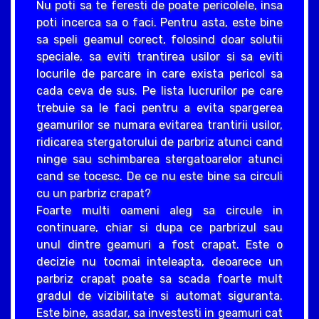
Nu poti sa te feresti de poate pericolele, insa
poti incerca sa o faci. Pentru asta, este bine
sa speli geamul corect, folosind doar solutii
speciale, sa eviti trantirea usilor si sa eviti
locurile de parcare in care exista pericol sa
cada ceva de sus. Pe lista lucrurilor pe care
trebuie sa le faci pentru a evita spargerea
geamurilor se numara evitarea trantirii usilor,
ridicarea stergatorului de parbriz atunci cand
ninge sau schimbarea stergatoarelor atunci
cand se tocesc. De ce nu este bine sa circuli
cu un parbriz crapat?
Foarte multi oameni aleg sa circule in
continuare, chiar si dupa ce parbrizul sau
unul dintre geamuri a fost crapat. Este o
decizie nu tocmai inteleapta, deoarece un
parbriz crapat poate sa scada foarte mult
gradul de vizibilitate si automat siguranta.
Este bine, asadar, sa investesti in geamuri cat