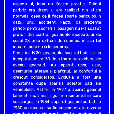
aspectului, insa nu foarte practic. Primul
parbriz era drept si era realizat din sticla
normala, ceea ce il facea foarte periculos in
cazul unui accident. Faptul ca prezenta
pericol pentru soferi si pasageri nu i-a scazut
pretul. Din contra, geamurile inceputului de
secol XX erau extrem de scumpe, in asa fel
incat nimeni nu si le permitea.
Pana in 1920 geamurile sau ieftinit iar la
inceputul anilor ‘30 deja toate autovehiculele
aveau geamuri. Au aparut usor, usor,
geamurile laterale si plafonul, iar confortul a
crescut considerabil. Evolutia a fost una
constanta dupa aparitia acestor pati ale
vehiculelor. Astfel, in 1927 a aparut geamul
laminat, mult mai sigur in momentul in care
se spargea, in 1934 a aparut geamul curbat, in
1960 au inceput sa fie implementate diverse
standarde de siguranta pentru producatorii