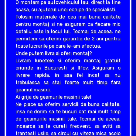
O montam pe autovehiculul tau, direct la tine
acasa, cu ajutorul unei echipe de specialisti.
Folosim materiale de cea mai buna calitate
pentru montaj si ne asiguram ca fiecare mic
detaliu este la locul lui. Tocmai de aceea, ne
permitem sa oferim garantie de 2 ani pentru
toate lucrarile pe care le-am efectua.
Unde putem livra si oferi montaj?
Livram lunetele si oferim montaj gratuit
oriunde in Bucuresti si Ilfov. Asiguram o
livrare rapida, in asa fel incat sa nu
trebuiasca sa stai foarte mult timp fara
geamul masinii.
Ai grija de geamurile masinii tale!
Ne place sa oferim servicii de buna calitate,
insa ne dorim sa te bucuri cat mai mult timp
de geamurile masinii tale. Tocmai de aceea,
incearca sa le cureti frecvent, sa eviti sa
trantesti usile, sa circul cu viteza mica acolo