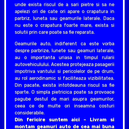
unde exista riscul de a sari pietre si sa ne
apelezi ori de cate ori apare o crapatura in
parbriz, luneta sau geamurile laterale. Daca
nu este o crapatura foarte mare, exista si
solutii prin care poate sa fie reparata.
Geamurile auto, indiferent ca este vorba
despre parbrize, lunete sau geamuri laterale,
au o importanta uriasa in timpul rularii
autovehiculului. Acestea protejeaza pasagerii
impotriva vantului si pericolelor de pe drum,
au rol aerodinamic si faciliteaza vizibilitatea.
Din pacate, exista intotdeauna riscul sa fie
sparte. O simpla pietricica poate sa provoace
pagube destul de mari asupra geamurilor,
ceea ce de multe ori inseamna costuri
considerabile.
Din fericire suntem aici – Livram si
montam geamuri auto de cea mai buna