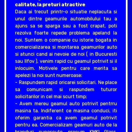
calitate, la preturi atractive
Daca ai trecut printr-o situatie neplacuta si
unul dintre geamurile automobilului tau a
ajuns sa se sparga sau a fost crapat, poti
rezolva foarte repede problema apeland la
noi. Suntem o companie cu istorie bogata in
comercializarea si montarea geamurilor auto
si atunci cand ai nevoie de noi ( in Bucuresti
sau Ilfov ), venim rapid cu geamul potrivit si il
inlocuim. Motivele pentru care merita sa
apelezi la noi sunt numeroase:
- Raspundem rapid oricarei solicitari. Ne place
sa comunicam si raspundem tuturor
solicitarilor in cel mai scurt timp;
- Avem mereu geamul auto potrivit pentrru
masina ta. Indiferent ce masina conduci, iti
oferim garantia ca avem geamul potrivit
pentru ea. Comercializam geamuri auto de la
branduri cunoscute, precum KMKI Glass,