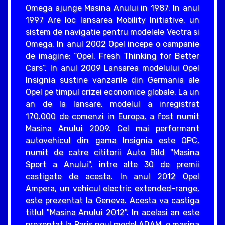
Omega ajunge Masina Anului in 1987. In anul
1997 Are loc lansarea Mobility Initiative, un
sistem de navigatie pentru modelele Vectra si
Omega. In anul 2002 Opel incepe o campanie
de imagine: “Opel. Fresh Thinking for Better
Cars”. In anul 2009 Lansarea modelului Opel
Insignia sustine vanzarile din Germania ale
Opel pe timpul crizei economice globale. La un
an de la lansare, modelul a inregistrat
170.000 de comenzi in Europa, a fost numit
Masina Anului 2009. Cel mai performant
autovehicul din gama Insignia este OPC,
numit de catre cititorii Auto Bild "Masina
Sport a Anului", intre alte 30 de premii
castigate de acesta. In anul 2012 Opel
Ampera, un vehicul electric extended-range,
este prezentat la Geneva. Acesta va castiga
titlul "Masina Anului 2012". In acelasi an este
prezentat la Paris noul model ADAM, o masina