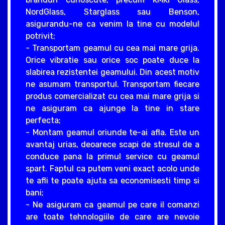
NordGlass, Starglass sau Benson,
asigurandu-ne ca venim la tine cu modelul
potrivit;
- Transportam geamul cu cea mai mare grija.
Orice vibratie sau orice soc poate duce la
slabirea rezistentei geamului. Din acest motiv
ne asumam transportul. Transportam fiecare
produs comercializat cu cea mai mare grija si
ne asiguram ca ajunge la tine in stare
perfecta;
- Montam geamul oriunde te-ai afla. Este un
avantaj urias, deoarece scapi de stresul de a
conduce pana la primul service cu geamul
spart. Faptul ca putem veni exact acolo unde
te afli te poate ajuta sa economisesti timp si
bani;
- Ne asiguram ca geamul pe care il comanzi
are toate tehnologiile de care are nevoie