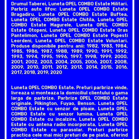
Drumul Taberei, Luneta OPEL COMBO Estate Militari.
Parbriz auto Ilfov: Luneta OPEL COMBO Estate
Bragadiru, Luneta OPEL COMBO Estate Buftea,
Luneta OPEL COMBO Estate Chitila, Luneta OPEL
COMBO Estate Magurele, Luneta OPEL COMBO
Estate Otopeni, Luneta OPEL COMBO Estate Oras
Pantelimon, Luneta OPEL COMBO Estate Popesti
Leordeni, Luneta OPEL COMBO Estate Voluntari.
Produse disponibile pentru anii: 1982, 1983, 1984,
1985, 1986, 1987, 1988, 1989, 1990, 1991, 1992,
1993, 1994, 1995, 1996, 1997, 1998, 1999, 2000,
2001, 2002, 2003, 2004, 2005, 2006, 2007, 2008,
2009, 2010, 2011, 2012, 2013, 2014, 2015, 2016,
2017, 2018, 2019, 2020
Luneta OPEL COMBO Estate. Preturi parbrize vinde,
livreaza si monteaza la domiciliul clientului o gama
larga de parbrize. Parbrize OPEL COMBO Estate
originale, Pilkington, Fuyao, Benson. Luneta OPEL
COMBO Estate cu senzor de ploaie, Luneta OPEL
COMBO Estate cu senzor lumina, Luneta OPEL
COMBO Estate cu incalzire, Luneta OPEL COMBO
Estate cu antena radio incorporata, Luneta OPEL
COMBO Estate cu parasolar. Preturi parbrize
practica cele mai mici preturi de pe piata, oferind