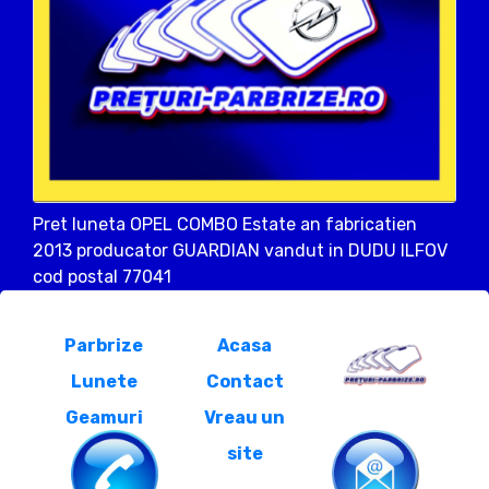
Pret luneta OPEL COMBO Estate an fabricatien
2013 producator GUARDIAN vandut in DUDU ILFOV
cod postal 77041
Parbrize
Acasa
Lunete
Contact
Geamuri
Vreau un
site