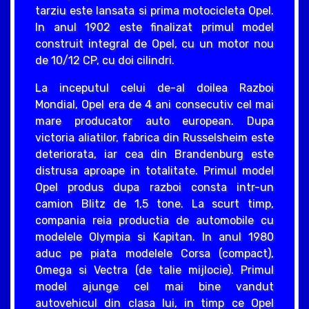
tarziu este lansata si prima motocicleta Opel.
In anul 1902 este finalizat primul model
construit integral de Opel, cu un motor nou
de 10/12 CP, cu doi cilindri.
La inceputul celui de-al doilea Razboi
Mondial, Opel era de 4 ani consecutiv cel mai
mare producator auto european. Dupa
victoria aliatilor, fabrica din Russelsheim este
deteriorata, iar cea din Brandenburg este
distrusa aproape in totalitate. Primul model
Opel produs dupa razboi consta intr-un
camion Blitz de 1,5 tone. La scurt timp,
compania reia productia de automobile cu
modelele Olympia si Kapitan. In anul 1980
aduc pe piata modelele Corsa (compact),
Omega si Vectra (de talie mijlocie). Primul
model ajunge cel mai bine vandut
autovehicul din clasa lui, in timp ce Opel