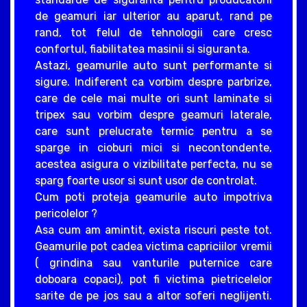
de geamuri iar ulterior au aparut, rand pe
rand, tot felul de tehnologii care cresc
confortul, fiabilitatea masinii si siguranta.
Astazi, geamurile auto sunt performante si
sigure. Indiferent ca vorbim despre parbrize,
care de cele mai multe ori sunt laminate si
tripex sau vorbim despre geamuri laterale,
care sunt prelucrate termic pentru a se
sparge in cioburi mici si necontondente,
acestea asigura o vizibilitate perfecta, nu se
sparg foarte usor si sunt usor de controlat.
Cum poti proteja geamurile auto impotriva
pericolelor ?
Asa cum am amintit, exista riscuri peste tot.
Geamurile pot cadea victima capriciilor vremii
( grindina sau vanturile puternice care
doboara copaci), pot fi victima pietricelelor
sarite de pe jos sau a altor soferi neglijenti.