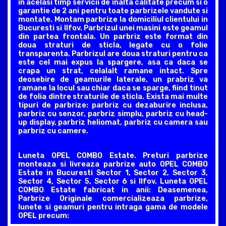
in acelasi timp servicii de inalta calitate precum si o
garantie de 2 ani pentru toate parbrizele vandute si
montate. Montam parbrize la domiciliul clientului in
Bucuresti si Ilfov. Parbrizul unei masini este geamul
din partea frontala. Un parbriz este format din
doua straturi de sticla, legate cu o folie
transparenta. Parbrizul are doua straturi pentru ca
este cel mai expus la spargere, asa ca daca se
crapa un strat, celalalt ramane intact. Spre
deosebire de geamurile laterale, un prabriz va
ramane la locul sau chiar daca se sparge, fiind tinut
de folia dintre straturile de sticla. Exista mai multe
tipuri de parbrize: parbriz cu dezaburire inclusa,
parbriz cu senzor, parbriz simplu, parbriz cu head-
up display, parbriz heliomat, parbriz cu camera sau
parbriz cu camere.
Luneta OPEL COMBO Estate. Preturi parbrize
monteaza si livreaza parbrize auto OPEL COMBO
Estate in Bucuresti Sector 1, Sector 2, Sector 3,
Sector 4, Sector 5, Sector 6 si Ilfov. Luneta OPEL
COMBO Estate fabricat in anii: Deasemenea,
Parbrize Originale comercializeaza parbrize,
lunete si geamuri pentru intraga gama de modele
OPEL precum: