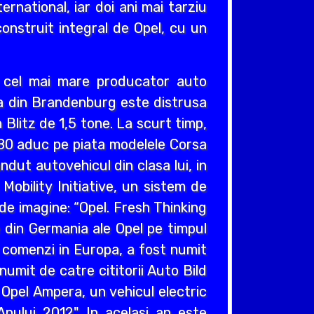
ernational, iar doi ani mai tarziu
construit integral de Opel, cu un
v cel mai mare producator auto
cea din Brandenburg este distrusa
Blitz de 1,5 tone. La scurt timp,
980 aduc pe piata modelele Corsa
ndut autovehicul din clasa lui, in
obility Initiative, un sistem de
e imagine: “Opel. Fresh Thinking
e din Germania ale Opel pe timpul
e comenzi in Europa, a fost numit
umit de catre cititorii Auto Bild
 Opel Ampera, un vehicul electric
nului 2012". In acelasi an este