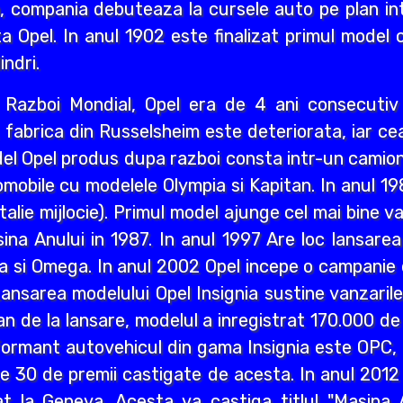
i an, compania debuteaza la cursele auto pe plan int
a Opel. In anul 1902 este finalizat primul model 
indri.
ea Razboi Mondial, Opel era de 4 ani consecuti
r, fabrica din Russelsheim este deteriorata, iar 
del Opel produs dupa razboi consta intr-un camion 
mobile cu modelele Olympia si Kapitan. In anul 1
lie mijlocie). Primul model ajunge cel mai bine va
a Anului in 1987. In anul 1997 Are loc lansarea M
a si Omega. In anul 2002 Opel incepe o campanie d
ansarea modelului Opel Insignia sustine vanzaril
an de la lansare, modelul a inregistrat 170.000 d
ormant autovehicul din gama Insignia este OPC, n
lte 30 de premii castigate de acesta. In anul 2012
 la Geneva. Acesta va castiga titlul "Masina A