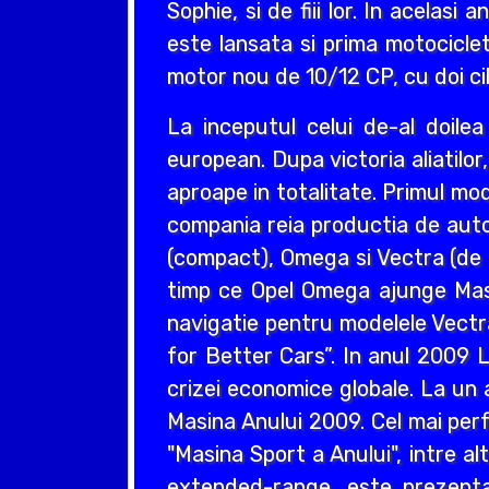
Sophie, si de fiii lor. In acelas
este lansata si prima motociclet
motor nou de 10/12 CP, cu doi cil
La inceputul celui de-al doil
european. Dupa victoria aliatilo
aproape in totalitate. Primul mo
compania reia productia de auto
(compact), Omega si Vectra (de ta
timp ce Opel Omega ajunge Masin
navigatie pentru modelele Vectr
for Better Cars”. In anul 2009 L
crizei economice globale. La un 
Masina Anului 2009. Cel mai perf
"Masina Sport a Anului", intre a
extended-range, este prezentat