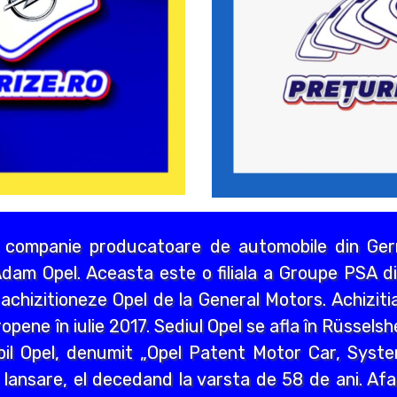
 companie producatoare de automobile din Germ
dam Opel. Aceasta este o filiala a Groupe PSA di
chizitioneze Opel de la General Motors. Achizitia
opene în iulie 2017. Sediul Opel se afla în Rüssels
bil Opel, denumit „Opel Patent Motor Car, Syst
 lansare, el decedand la varsta de 58 de ani. Afa