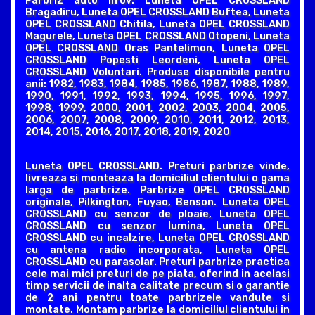
Parbriz auto Ilfov: Luneta OPEL CROSSLAND
Bragadiru, Luneta OPEL CROSSLAND Buftea, Luneta
OPEL CROSSLAND Chitila, Luneta OPEL CROSSLAND
Magurele, Luneta OPEL CROSSLAND Otopeni, Luneta
OPEL CROSSLAND Oras Pantelimon, Luneta OPEL
CROSSLAND Popesti Leordeni, Luneta OPEL
CROSSLAND Voluntari. Produse disponibile pentru
anii: 1982, 1983, 1984, 1985, 1986, 1987, 1988, 1989,
1990, 1991, 1992, 1993, 1994, 1995, 1996, 1997,
1998, 1999, 2000, 2001, 2002, 2003, 2004, 2005,
2006, 2007, 2008, 2009, 2010, 2011, 2012, 2013,
2014, 2015, 2016, 2017, 2018, 2019, 2020
Luneta OPEL CROSSLAND. Preturi parbrize vinde,
livreaza si monteaza la domiciliul clientului o gama
larga de parbrize. Parbrize OPEL CROSSLAND
originale, Pilkington, Fuyao, Benson. Luneta OPEL
CROSSLAND cu senzor de ploaie, Luneta OPEL
CROSSLAND cu senzor lumina, Luneta OPEL
CROSSLAND cu incalzire, Luneta OPEL CROSSLAND
cu antena radio incorporata, Luneta OPEL
CROSSLAND cu parasolar. Preturi parbrize practica
cele mai mici preturi de pe piata, oferind in acelasi
timp servicii de inalta calitate precum si o garantie
de 2 ani pentru toate parbrizele vandute si
montate. Montam parbrize la domiciliul clientului in