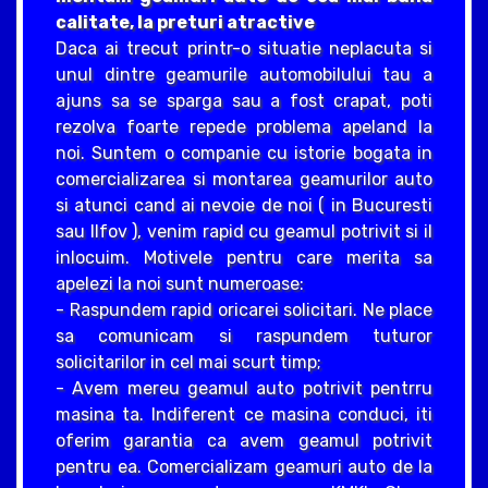
calitate, la preturi atractive
Daca ai trecut printr-o situatie neplacuta si
unul dintre geamurile automobilului tau a
ajuns sa se sparga sau a fost crapat, poti
rezolva foarte repede problema apeland la
noi. Suntem o companie cu istorie bogata in
comercializarea si montarea geamurilor auto
si atunci cand ai nevoie de noi ( in Bucuresti
sau Ilfov ), venim rapid cu geamul potrivit si il
inlocuim. Motivele pentru care merita sa
apelezi la noi sunt numeroase:
- Raspundem rapid oricarei solicitari. Ne place
sa comunicam si raspundem tuturor
solicitarilor in cel mai scurt timp;
- Avem mereu geamul auto potrivit pentrru
masina ta. Indiferent ce masina conduci, iti
oferim garantia ca avem geamul potrivit
pentru ea. Comercializam geamuri auto de la