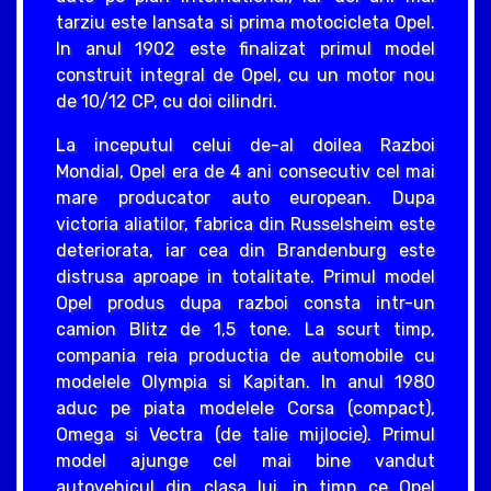
tarziu este lansata si prima motocicleta Opel.
In anul 1902 este finalizat primul model
construit integral de Opel, cu un motor nou
de 10/12 CP, cu doi cilindri.
La inceputul celui de-al doilea Razboi
Mondial, Opel era de 4 ani consecutiv cel mai
mare producator auto european. Dupa
victoria aliatilor, fabrica din Russelsheim este
deteriorata, iar cea din Brandenburg este
distrusa aproape in totalitate. Primul model
Opel produs dupa razboi consta intr-un
camion Blitz de 1,5 tone. La scurt timp,
compania reia productia de automobile cu
modelele Olympia si Kapitan. In anul 1980
aduc pe piata modelele Corsa (compact),
Omega si Vectra (de talie mijlocie). Primul
model ajunge cel mai bine vandut
autovehicul din clasa lui, in timp ce Opel