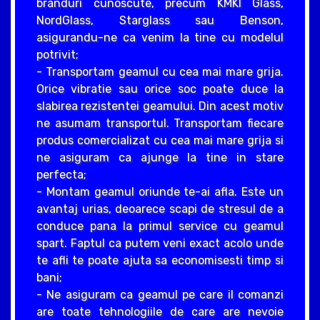
branduri cunoscute, precum KMKI Glass,
NordGlass, Starglass sau Benson,
asigurandu-ne ca venim la tine cu modelul
potrivit;
- Transportam geamul cu cea mai mare grija.
Orice vibratie sau orice soc poate duce la
slabirea rezistentei geamului. Din acest motiv
ne asumam transportul. Transportam fiecare
produs comercializat cu cea mai mare grija si
ne asiguram ca ajunge la tine in stare
perfecta;
- Montam geamul oriunde te-ai afla. Este un
avantaj urias, deoarece scapi de stresul de a
conduce pana la primul service cu geamul
spart. Faptul ca putem veni exact acolo unde
te afli te poate ajuta sa economisesti timp si
bani;
- Ne asiguram ca geamul pe care il comanzi
are toate tehnologiile de care are nevoie