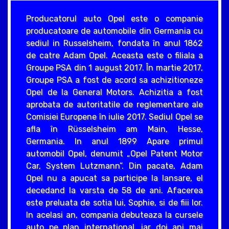
Producatorul auto Opel este o companie
producatoare de automobile din Germania cu
sediul in Russelsheim, fondata în anul 1862
de catre Adam Opel. Aceasta este o filiala a
Groupe PSA din 1 august 2017. În martie 2017,
Groupe PSA a fost de acord sa achizitioneze
Opel de la General Motors. Achizitia a fost
aprobata de autoritatile de reglementare ale
Comisiei Europene în iulie 2017. Sediul Opel se
afla în Rüsselsheim am Main, Hesse,
Germania. In anul 1899 Apare primul
automobil Opel, denumit „Opel Patent Motor
Car, System Lutzmann”. Din pacate, Adam
Opel nu a apucat sa participe la lansare, el
decedand la varsta de 58 de ani. Afacerea
este preluata de sotia lui, Sophie, si de fiii lor.
In acelasi an, compania debuteaza la cursele
auto pe plan international, iar doi ani mai