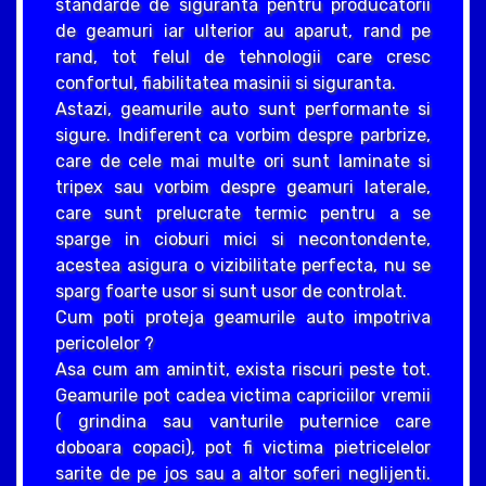
standarde de siguranta pentru producatorii
de geamuri iar ulterior au aparut, rand pe
rand, tot felul de tehnologii care cresc
confortul, fiabilitatea masinii si siguranta.
Astazi, geamurile auto sunt performante si
sigure. Indiferent ca vorbim despre parbrize,
care de cele mai multe ori sunt laminate si
tripex sau vorbim despre geamuri laterale,
care sunt prelucrate termic pentru a se
sparge in cioburi mici si necontondente,
acestea asigura o vizibilitate perfecta, nu se
sparg foarte usor si sunt usor de controlat.
Cum poti proteja geamurile auto impotriva
pericolelor ?
Asa cum am amintit, exista riscuri peste tot.
Geamurile pot cadea victima capriciilor vremii
( grindina sau vanturile puternice care
doboara copaci), pot fi victima pietricelelor
sarite de pe jos sau a altor soferi neglijenti.