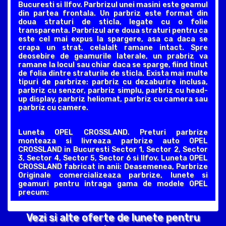
Bucuresti si Ilfov. Parbrizul unei masini este geamul
din partea frontala. Un parbriz este format din
doua straturi de sticla, legate cu o folie
transparenta. Parbrizul are doua straturi pentru ca
este cel mai expus la spargere, asa ca daca se
crapa un strat, celalalt ramane intact. Spre
deosebire de geamurile laterale, un prabriz va
ramane la locul sau chiar daca se sparge, fiind tinut
de folia dintre straturile de sticla. Exista mai multe
tipuri de parbrize: parbriz cu dezaburire inclusa,
parbriz cu senzor, parbriz simplu, parbriz cu head-
up display, parbriz heliomat, parbriz cu camera sau
parbriz cu camere.
Luneta OPEL CROSSLAND. Preturi parbrize
monteaza si livreaza parbrize auto OPEL
CROSSLAND in Bucuresti Sector 1, Sector 2, Sector
3, Sector 4, Sector 5, Sector 6 si Ilfov. Luneta OPEL
CROSSLAND fabricat in anii: Deasemenea, Parbrize
Originale comercializeaza parbrize, lunete si
geamuri pentru intraga gama de modele OPEL
precum:
Vezi si alte oferte de lunete pentru