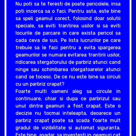
Nu poti sa te feresti de poate pericolele, insa
poti incerca sa o faci. Pentru asta, este bine
sa speli geamul corect, folosind doar solutii
speciale, sa eviti trantirea usilor si sa eviti
locurile de parcare in care exista pericol sa
cada ceva de sus. Pe lista lucrurilor pe care
trebuie sa le faci pentru a evita spargerea
geamurilor se numara evitarea trantirii usilor,
ridicarea stergatorului de parbriz atunci cand
ninge sau schimbarea stergatoarelor atunci
cand se tocesc. De ce nu este bine sa circuli
cu un parbriz crapat?
Foarte multi oameni aleg sa circule in
continuare, chiar si dupa ce parbrizul sau
unul dintre geamuri a fost crapat. Este o
decizie nu tocmai inteleapta, deoarece un
parbriz crapat poate sa scada foarte mult
gradul de vizibilitate si automat siguranta.
Este bine, asadar, sa investesti in geamuri cat