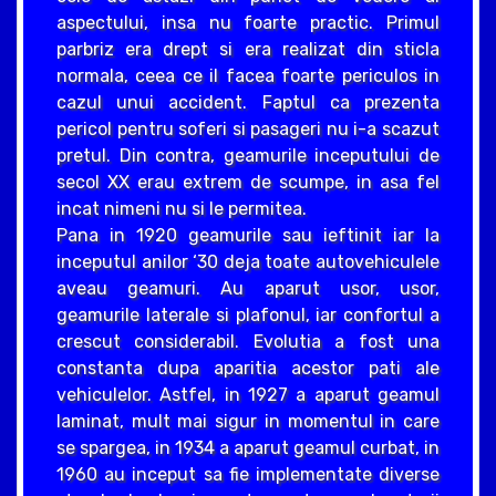
aspectului, insa nu foarte practic. Primul
parbriz era drept si era realizat din sticla
normala, ceea ce il facea foarte periculos in
cazul unui accident. Faptul ca prezenta
pericol pentru soferi si pasageri nu i-a scazut
pretul. Din contra, geamurile inceputului de
secol XX erau extrem de scumpe, in asa fel
incat nimeni nu si le permitea.
Pana in 1920 geamurile sau ieftinit iar la
inceputul anilor ‘30 deja toate autovehiculele
aveau geamuri. Au aparut usor, usor,
geamurile laterale si plafonul, iar confortul a
crescut considerabil. Evolutia a fost una
constanta dupa aparitia acestor pati ale
vehiculelor. Astfel, in 1927 a aparut geamul
laminat, mult mai sigur in momentul in care
se spargea, in 1934 a aparut geamul curbat, in
1960 au inceput sa fie implementate diverse