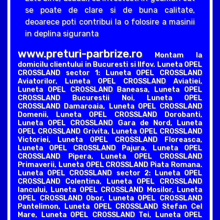
se poate de clare si de buna calitate,
deoarece poti contribui la o folosire a masinii
in deplina siguranta
www.preturi-parbrize.ro
Montam la
domicilu clientului in Bucuresti si Ilfov. Luneta OPEL
CROSSLAND sector 1: Luneta OPEL CROSSLAND
Aviatorilor, Luneta OPEL CROSSLAND Aviatiei,
Luneta OPEL CROSSLAND Baneasa, Luneta OPEL
CROSSLAND Bucurestii Noi, Luneta OPEL
CROSSLAND Damaroaia, Luneta OPEL CROSSLAND
Domenii, Luneta OPEL CROSSLAND Dorobanti,
Luneta OPEL CROSSLAND Gara de Nord, Luneta
OPEL CROSSLAND Grivita, Luneta OPEL CROSSLAND
Victoriei, Luneta OPEL CROSSLAND Floreasca,
Luneta OPEL CROSSLAND Pajura, Luneta OPEL
CROSSLAND Pipera, Luneta OPEL CROSSLAND
Primaverii, Luneta OPEL CROSSLAND Piata Romana.
Luneta OPEL CROSSLAND sector 2: Luneta OPEL
CROSSLAND Colentina, Luneta OPEL CROSSLAND
Iancului, Luneta OPEL CROSSLAND Mosilor, Luneta
OPEL CROSSLAND Obor, Luneta OPEL CROSSLAND
Pantelimon, Luneta OPEL CROSSLAND Stefan Cel
Mare, Luneta OPEL CROSSLAND Tei, Luneta OPEL