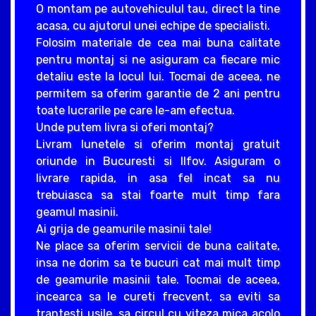
O montam pe autovehiculul tau, direct la tine
acasa, cu ajutorul unei echipe de specialisti.
Folosim materiale de cea mai buna calitate
pentru montaj si ne asiguram ca fiecare mic
detaliu este la locul lui. Tocmai de aceea, ne
permitem sa oferim garantie de 2 ani pentru
toate lucrarile pe care le-am efectua.
Unde putem livra si oferi montaj?
Livram lunetele si oferim montaj gratuit
oriunde in Bucuresti si Ilfov. Asiguram o
livrare rapida, in asa fel incat sa nu
trebuiasca sa stai foarte mult timp fara
geamul masinii.
Ai grija de geamurile masinii tale!
Ne place sa oferim servicii de buna calitate,
insa ne dorim sa te bucuri cat mai mult timp
de geamurile masinii tale. Tocmai de aceea,
incearca sa le cureti frecvent, sa eviti sa
trantesti usile, sa circul cu viteza mica acolo