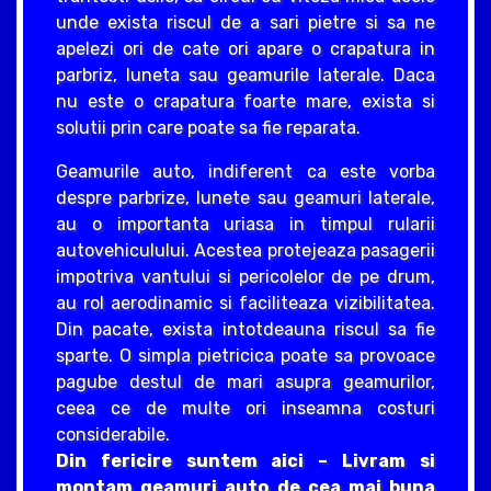
unde exista riscul de a sari pietre si sa ne
apelezi ori de cate ori apare o crapatura in
parbriz, luneta sau geamurile laterale. Daca
nu este o crapatura foarte mare, exista si
solutii prin care poate sa fie reparata.
Geamurile auto, indiferent ca este vorba
despre parbrize, lunete sau geamuri laterale,
au o importanta uriasa in timpul rularii
autovehiculului. Acestea protejeaza pasagerii
impotriva vantului si pericolelor de pe drum,
au rol aerodinamic si faciliteaza vizibilitatea.
Din pacate, exista intotdeauna riscul sa fie
sparte. O simpla pietricica poate sa provoace
pagube destul de mari asupra geamurilor,
ceea ce de multe ori inseamna costuri
considerabile.
Din fericire suntem aici – Livram si
montam geamuri auto de cea mai buna