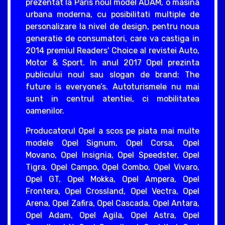
prezentat la Paris noul model ADAM, o masina
urbana moderna, cu posibilitati multiple de
personalizare la nivel de design, pentru noua
generatie de consumatori, care va castiga in
2014 premiul Readers' Choice al revistei Auto,
Motor & Sport. In anul 2017 Opel prezinta
publicului noul sau slogan de brand: The
future is everyone’s. Autoturismele nu mai
sunt in centrul atentiei, ci mobilitatea
oamenilor.
Producatorul Opel a scos pe piata mai multe
modele Opel Signum, Opel Corsa, Opel
Movano, Opel Insignia, Opel Speedster, Opel
Tigra, Opel Campo, Opel Combo, Opel Vivaro,
Opel GT, Opel Mokka, Opel Ampera, Opel
Frontera, Opel Crossland, Opel Vectra, Opel
Arena, Opel Zafira, Opel Cascada, Opel Antara,
Opel Adam, Opel Agila, Opel Astra, Opel