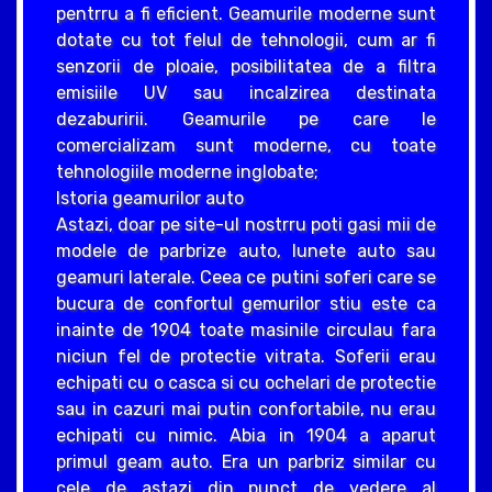
pentrru a fi eficient. Geamurile moderne sunt
dotate cu tot felul de tehnologii, cum ar fi
senzorii de ploaie, posibilitatea de a filtra
emisiile UV sau incalzirea destinata
dezaburirii. Geamurile pe care le
comercializam sunt moderne, cu toate
tehnologiile moderne inglobate;
Istoria geamurilor auto
Astazi, doar pe site-ul nostrru poti gasi mii de
modele de parbrize auto, lunete auto sau
geamuri laterale. Ceea ce putini soferi care se
bucura de confortul gemurilor stiu este ca
inainte de 1904 toate masinile circulau fara
niciun fel de protectie vitrata. Soferii erau
echipati cu o casca si cu ochelari de protectie
sau in cazuri mai putin confortabile, nu erau
echipati cu nimic. Abia in 1904 a aparut
primul geam auto. Era un parbriz similar cu
cele de astazi din punct de vedere al