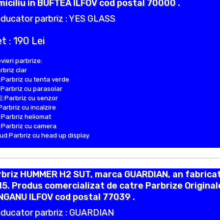
iciliu in BUFTEA ILFOV cod postal 70000 .
ducator parbriz : YES GLASS
t : 190 Lei
vieri parbrize:
rbriz clar
Parbriz cu tenta verde
Parbriz cu parasolar
:Parbriz cu senzor
Parbriz cu incalzire
Parbriz heliomat
Parbriz cu camera
d:Parbriz cu head up display
rbriz HUMMER H2 SUT, marca GUARDIAN, an fabricat
5. Produs comercializat de catre Parbrize Original
NGANU ILFOV cod postal 77039 .
ducator parbriz : GUARDIAN