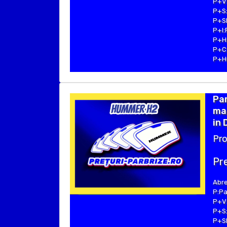
P+V:
P+S:
P+SE
P+I:
P+H:
P+C:
P+Hu
Pa
ma
in 
Pro
Pre
Abre
P:Pa
P+V:
P+S:
P+SE