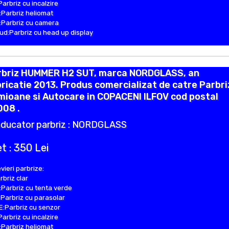
Parbriz cu incalzire
Parbriz heliomat
Parbriz cu camera
d:Parbriz cu head up display
rbriz HUMMER H2 SUT, marca NORDGLASS, an
ricatie 2013. Produs comercializat de catre Parbr
ioane si Autocare in COPACENI ILFOV cod postal
008 .
ducator parbriz : NORDGLASS
t : 350 Lei
vieri parbrize:
rbriz clar
Parbriz cu tenta verde
Parbriz cu parasolar
:Parbriz cu senzor
Parbriz cu incalzire
Parbriz heliomat