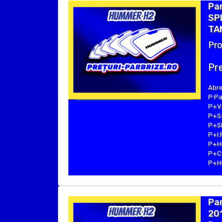
Pa
SPL
TA
Pro
Pre
Abre
P:Pa
P+V:
P+S:
P+SE
P+I:
P+H:
P+C:
P+Hu
Pa
201