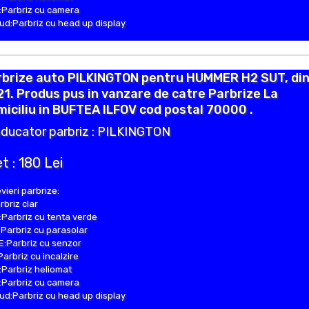
Parbriz cu camera
d:Parbriz cu head up display
rbrize auto PILKINGTON pentru HUMMER H2 SUT, di
1. Produs pus in vanzare de catre Parbrize La
iciliu in BUFTEA ILFOV cod postal 70000 .
ducator parbriz : PILKINGTON
t : 180 Lei
vieri parbrize:
rbriz clar
Parbriz cu tenta verde
Parbriz cu parasolar
:Parbriz cu senzor
Parbriz cu incalzire
Parbriz heliomat
Parbriz cu camera
d:Parbriz cu head up display