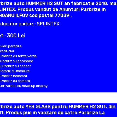
rbrize auto HUMMER H2 SUT an fabricatie 2018, ma
INTEX. Produs vandut de Anunturi Parbrize in
NGANU ILFOV cod postal 77039 .
ducator parbriz : SPLINTEX
t : 300 Lei
vieri parbrize:
rbriz clar
Parbriz cu tenta verde
Parbriz cu parasolar
:Parbriz cu senzor
Parbriz cu incalzire
Parbriz heliomat
Parbriz cu camera
d:Parbriz cu head up display
rbrize auto YES GLASS pentru HUMMER H2 SUT, din
1. Produs pus in vanzare de catre Parbrize La