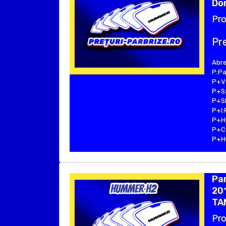
Dom
Pro
Pre
Abre
P:Pa
P+V:
P+S:
P+SE
P+I:
P+H:
P+C:
P+Hu
Pa
201
TA
Pro