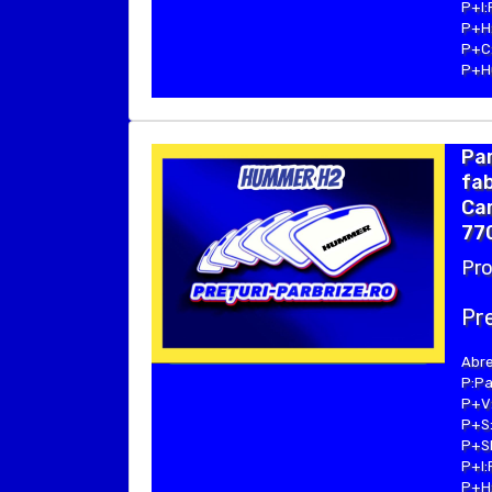
P+I:
P+H:
P+C:
P+Hu
Pa
fab
Cam
77
Pro
Pre
Abre
P:Pa
P+V:
P+S:
P+SE
P+I:
P+H: