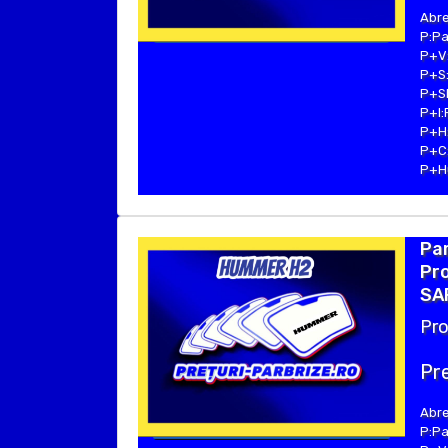
Abre
P:Pa
P+V:
P+S:
P+SE
P+I:
P+H:
P+C:
P+Hu
Pa
Pro
SAF
Pro
Pre
Abre
P:Pa