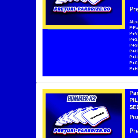
Pre
Abre
P:Pa
P+V:
P+S:
P+SE
P+I:
P+H:
P+C:
P+Hu
Pa
PIL
SEC
Pro
Pre