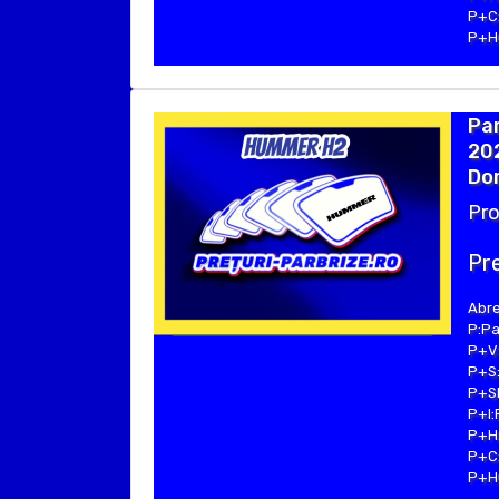
P+C:
P+Hu
Pa
202
Dom
Pro
Pre
Abre
P:Pa
P+V:
P+S:
P+SE
P+I:
P+H:
P+C:
P+Hu