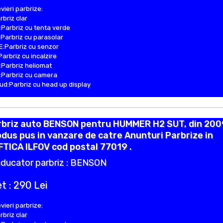
vieri parbrize:
rbriz clar
Parbriz cu tenta verde
Parbriz cu parasolar
:Parbriz cu senzor
Parbriz cu incalzire
Parbriz heliomat
Parbriz cu camera
d:Parbriz cu head up display
rbriz auto BENSON pentru HUMMER H2 SUT, din 200
dus pus in vanzare de catre Anunturi Parbrize in
TICA ILFOV cod postal 77019 .
ducator parbriz : BENSON
t : 290 Lei
vieri parbrize:
rbriz clar