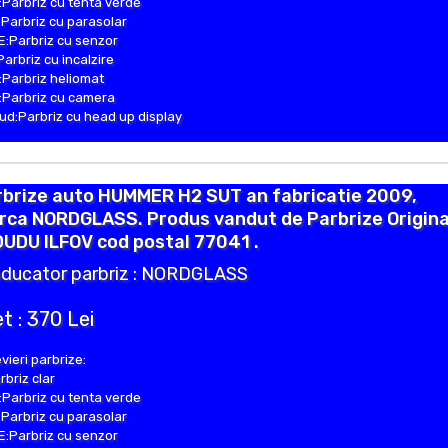
Parbriz cu tenta verde
Parbriz cu parasolar
:Parbriz cu senzor
Parbriz cu incalzire
Parbriz heliomat
Parbriz cu camera
d:Parbriz cu head up display
rbrize auto HUMMER H2 SUT an fabricatie 2009,
rca NORDGLASS. Produs vandut de Parbrize Origina
DUDU ILFOV cod postal 77041 .
ducator parbriz : NORDGLASS
t : 370 Lei
vieri parbrize:
rbriz clar
Parbriz cu tenta verde
Parbriz cu parasolar
:Parbriz cu senzor