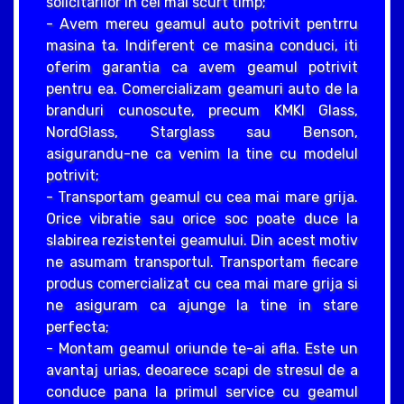
solicitarilor in cel mai scurt timp;
- Avem mereu geamul auto potrivit pentrru
masina ta. Indiferent ce masina conduci, iti
oferim garantia ca avem geamul potrivit
pentru ea. Comercializam geamuri auto de la
branduri cunoscute, precum KMKI Glass,
NordGlass, Starglass sau Benson,
asigurandu-ne ca venim la tine cu modelul
potrivit;
- Transportam geamul cu cea mai mare grija.
Orice vibratie sau orice soc poate duce la
slabirea rezistentei geamului. Din acest motiv
ne asumam transportul. Transportam fiecare
produs comercializat cu cea mai mare grija si
ne asiguram ca ajunge la tine in stare
perfecta;
- Montam geamul oriunde te-ai afla. Este un
avantaj urias, deoarece scapi de stresul de a
conduce pana la primul service cu geamul