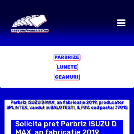
Parbriz ISUZU D MAX, an fabricatie 2019, producator
SPLINTEX, vandut in BALOTESTI, ILFOV, cod postal 77015
Solicita pret Parbriz ISUZU D
MAX, an fabricatie 2019