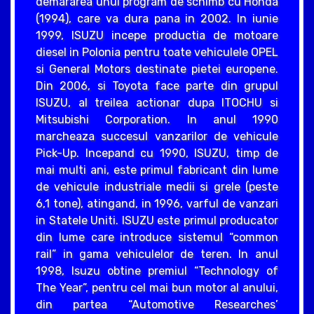
demararea unui program de schimb cu Honda
(1994), care va dura pana in 2002. In iunie
1999, ISUZU incepe productia de motoare
diesel in Polonia pentru toate vehiculele OPEL
si General Motors destinate pietei europene.
Din 2006, si Toyota face parte din grupul
ISUZU, al treilea actionar dupa ITOCHU si
Mitsubishi Corporation. In anul 1990
marcheaza succesul vanzarilor de vehicule
Pick-Up. Incepand cu 1990, ISUZU, timp de
mai multi ani, este primul fabricant din lume
de vehicule industriale medii si grele (peste
6,1 tone), atingand, in 1996, varful de vanzari
in Statele Uniti. ISUZU este primul producator
din lume care introduce sistemul “common
rail” in gama vehiculelor de teren. In anul
1998, Isuzu obtine premiul “Technology of
The Year”, pentru cel mai bun motor al anului,
din partea “Automotive Researches’