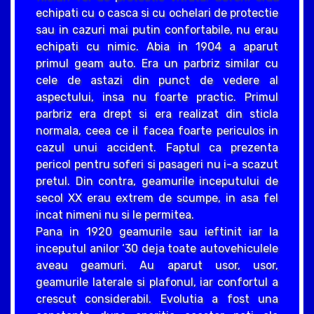
echipati cu o casca si cu ochelari de protectie
sau in cazuri mai putin confortabile, nu erau
echipati cu nimic. Abia in 1904 a aparut
primul geam auto. Era un parbriz similar cu
cele de astazi din punct de vedere al
aspectului, insa nu foarte practic. Primul
parbriz era drept si era realizat din sticla
normala, ceea ce il facea foarte periculos in
cazul unui accident. Faptul ca prezenta
pericol pentru soferi si pasageri nu i-a scazut
pretul. Din contra, geamurile inceputului de
secol XX erau extrem de scumpe, in asa fel
incat nimeni nu si le permitea.
Pana in 1920 geamurile sau ieftinit iar la
inceputul anilor ‘30 deja toate autovehiculele
aveau geamuri. Au aparut usor, usor,
geamurile laterale si plafonul, iar confortul a
crescut considerabil. Evolutia a fost una