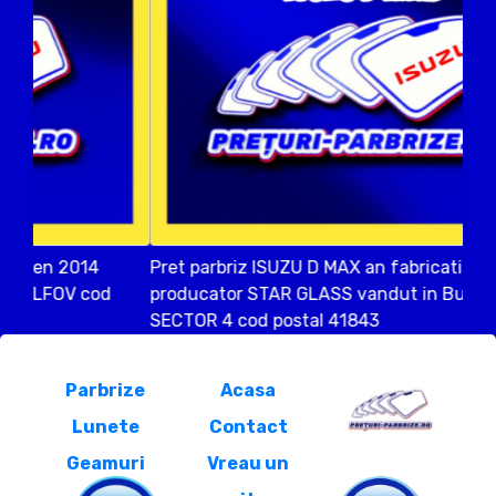
Pret parbriz ISUZU D MAX an fabricatien 2018
producator STAR GLASS vandut in Bucuresti
SECTOR 4 cod postal 41843
Parbrize
Acasa
Lunete
Contact
Geamuri
Vreau un