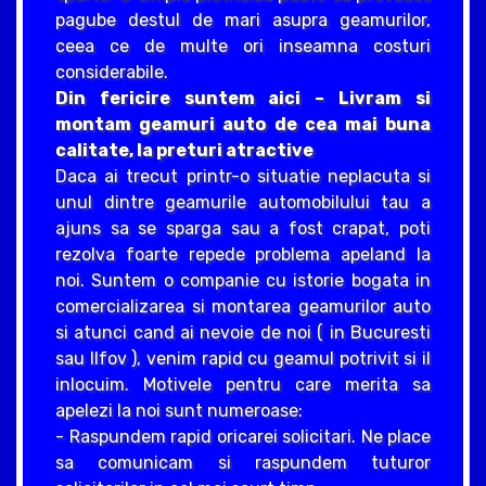
pagube destul de mari asupra geamurilor,
ceea ce de multe ori inseamna costuri
considerabile.
Din fericire suntem aici – Livram si
montam geamuri auto de cea mai buna
calitate, la preturi atractive
Daca ai trecut printr-o situatie neplacuta si
unul dintre geamurile automobilului tau a
ajuns sa se sparga sau a fost crapat, poti
rezolva foarte repede problema apeland la
noi. Suntem o companie cu istorie bogata in
comercializarea si montarea geamurilor auto
si atunci cand ai nevoie de noi ( in Bucuresti
sau Ilfov ), venim rapid cu geamul potrivit si il
inlocuim. Motivele pentru care merita sa
apelezi la noi sunt numeroase:
- Raspundem rapid oricarei solicitari. Ne place
sa comunicam si raspundem tuturor