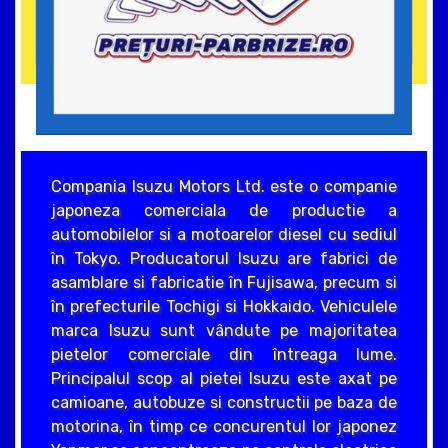
Compania Isuzu Motors Ltd. este o companie
japoneza comerciala de productie a
automobilelor si a motoarelor diesel cu sediul
în Tokyo. Producatorul Isuzu are fabrici de
asamblare si fabricatie în Fujisawa, precum si
în prefecturile Tochigi si Hokkaido. Vehiculele
marca Isuzu sunt vândute pe majoritatea
pietelor comerciale din întreaga lume.
Principalul scop al pietei Isuzu este axat pe
camioane, autobuze si constructii pe baza de
motorina, în timp ce concurentul lor japonez