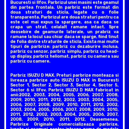
Bucuresti si Ilfov. Parbrizul unei masini este geamul
din partea frontala. Un parbriz este format din
doua straturi de sticla, legate cu o folie
transparenta. Parbrizul are doua straturi pentru ca
este cel mai expus la spargere, asa ca daca se
crapa un strat, celalalt ramane intact. Spre
deosebire de geamurile laterale, un prabriz va
ramane la locul sau chiar daca se sparge, fiind tinut
de folia dintre straturile de sticla. Exista mai multe
tipuri de parbrize: parbriz cu dezaburire inclusa,
parbriz cu senzor, parbriz simplu, parbriz cu head-
up display, parbriz heliomat, parbriz cu camera sau
parbriz cu camere.
Parbriz ISUZU D MAX. Preturi parbrize monteaza si
livreaza parbrize auto ISUZU D MAX in Bucuresti
Sector 1, Sector 2, Sector 3, Sector 4, Sector 5,
Sector 6 si Ilfov. Parbriz ISUZU D MAX fabricat in
anii:2002, 2003, 2004, 2005, 2006, 2007, 2008,
2009, 2010, 2011, 2012, 2002, 2003, 2004, 2005,
2006, 2007, 2008, 2009, 2010, 2011, 2012, 2002,
2003, 2004, 2005, 2006, 2007, 2008, 2009, 2010,
2011, 2012, 2002, 2003, 2004, 2005, 2006, 2007,
2008, 2009, 2010, 2011, 2012, Deasemenea,
Parbrize Originale comercializeaza parbrize,