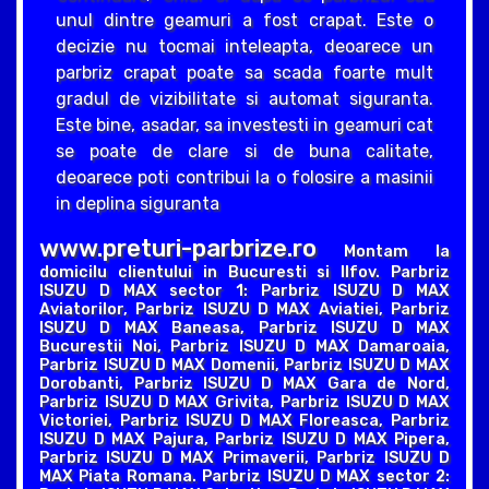
unul dintre geamuri a fost crapat. Este o
decizie nu tocmai inteleapta, deoarece un
parbriz crapat poate sa scada foarte mult
gradul de vizibilitate si automat siguranta.
Este bine, asadar, sa investesti in geamuri cat
se poate de clare si de buna calitate,
deoarece poti contribui la o folosire a masinii
in deplina siguranta
www.preturi-parbrize.ro
Montam la
domicilu clientului in Bucuresti si Ilfov. Parbriz
ISUZU D MAX sector 1: Parbriz ISUZU D MAX
Aviatorilor, Parbriz ISUZU D MAX Aviatiei, Parbriz
ISUZU D MAX Baneasa, Parbriz ISUZU D MAX
Bucurestii Noi, Parbriz ISUZU D MAX Damaroaia,
Parbriz ISUZU D MAX Domenii, Parbriz ISUZU D MAX
Dorobanti, Parbriz ISUZU D MAX Gara de Nord,
Parbriz ISUZU D MAX Grivita, Parbriz ISUZU D MAX
Victoriei, Parbriz ISUZU D MAX Floreasca, Parbriz
ISUZU D MAX Pajura, Parbriz ISUZU D MAX Pipera,
Parbriz ISUZU D MAX Primaverii, Parbriz ISUZU D
MAX Piata Romana. Parbriz ISUZU D MAX sector 2: