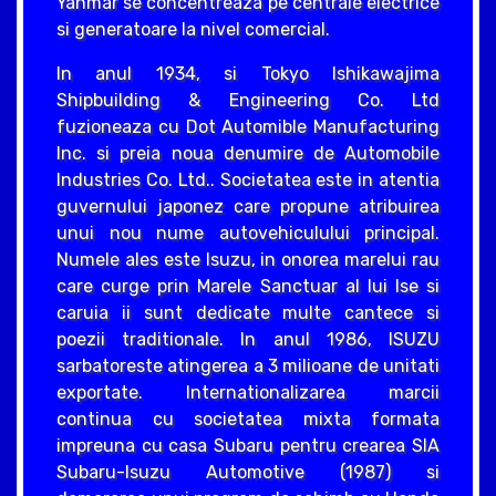
Yanmar se concentreaza pe centrale electrice
si generatoare la nivel comercial.
In anul 1934, si Tokyo Ishikawajima
Shipbuilding & Engineering Co. Ltd
fuzioneaza cu Dot Automible Manufacturing
Inc. si preia noua denumire de Automobile
Industries Co. Ltd.. Societatea este in atentia
guvernului japonez care propune atribuirea
unui nou nume autovehiculului principal.
Numele ales este Isuzu, in onorea marelui rau
care curge prin Marele Sanctuar al lui Ise si
caruia ii sunt dedicate multe cantece si
poezii traditionale. In anul 1986, ISUZU
sarbatoreste atingerea a 3 milioane de unitati
exportate. Internationalizarea marcii
continua cu societatea mixta formata
impreuna cu casa Subaru pentru crearea SIA
Subaru-Isuzu Automotive (1987) si