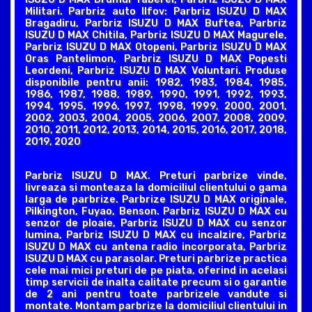
Militari. Parbriz auto Ilfov: Parbriz ISUZU D MAX
Bragadiru, Parbriz ISUZU D MAX Buftea, Parbriz
ISUZU D MAX Chitila, Parbriz ISUZU D MAX Magurele,
Parbriz ISUZU D MAX Otopeni, Parbriz ISUZU D MAX
Oras Pantelimon, Parbriz ISUZU D MAX Popesti
Leordeni, Parbriz ISUZU D MAX Voluntari. Produse
disponibile pentru anii: 1982, 1983, 1984, 1985,
1986, 1987, 1988, 1989, 1990, 1991, 1992, 1993,
1994, 1995, 1996, 1997, 1998, 1999, 2000, 2001,
2002, 2003, 2004, 2005, 2006, 2007, 2008, 2009,
2010, 2011, 2012, 2013, 2014, 2015, 2016, 2017, 2018,
2019, 2020
Parbriz ISUZU D MAX. Preturi parbrize vinde,
livreaza si monteaza la domiciliul clientului o gama
larga de parbrize. Parbrize ISUZU D MAX originale,
Pilkington, Fuyao, Benson. Parbriz ISUZU D MAX cu
senzor de ploaie, Parbriz ISUZU D MAX cu senzor
lumina, Parbriz ISUZU D MAX cu incalzire, Parbriz
ISUZU D MAX cu antena radio incorporata, Parbriz
ISUZU D MAX cu parasolar. Preturi parbrize practica
cele mai mici preturi de pe piata, oferind in acelasi
timp servicii de inalta calitate precum si o garantie
de 2 ani pentru toate parbrizele vandute si
montate. Montam parbrize la domiciliul clientului in