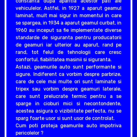
constanta dupa aparitia acestor pati ale
vehiculelor. Astfel, in 1927 a aparut geamul
laminat, mult mai sigur in momentul in care
se spargea, in 1934 a aparut geamul curbat, in
1960 au inceput sa fie implementate diverse
standarde de siguranta pentru producatorii
de geamuri iar ulterior au aparut, rand pe
rand, tot felul de tehnologii care cresc
confortul, fiabilitatea masinii si siguranta.
Astazi, geamurile auto sunt performante si
sigure. Indiferent ca vorbim despre parbrize,
care de cele mai multe ori sunt laminate si
tripex sau vorbim despre geamuri laterale,
care sunt prelucrate termic pentru a se
sparge in cioburi mici si necontondente,
acestea asigura o vizibilitate perfecta, nu se
sparg foarte usor si sunt usor de controlat.
Cum poti proteja geamurile auto impotriva
pericolelor ?