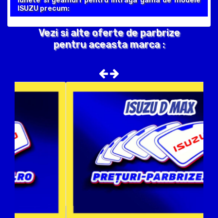
lunete si geamuri pentru intraga gama de modele
ISUZU precum:
Vezi si alte oferte de parbrize
pentru aceasta marca :