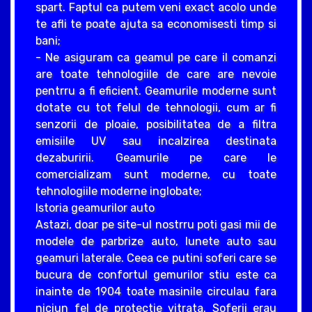
spart. Faptul ca putem veni exact acolo unde
te afli te poate ajuta sa economisesti timp si
bani;
- Ne asiguram ca geamul pe care il comanzi
are toate tehnologiile de care are nevoie
pentrru a fi eficient. Geamurile moderne sunt
dotate cu tot felul de tehnologii, cum ar fi
senzorii de ploaie, posibilitatea de a filtra
emisiile UV sau incalzirea destinata
dezaburirii. Geamurile pe care le
comercializam sunt moderne, cu toate
tehnologiile moderne inglobate;
Istoria geamurilor auto
Astazi, doar pe site-ul nostrru poti gasi mii de
modele de parbrize auto, lunete auto sau
geamuri laterale. Ceea ce putini soferi care se
bucura de confortul gemurilor stiu este ca
inainte de 1904 toate masinile circulau fara
niciun fel de protectie vitrata. Soferii erau