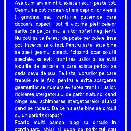
Asa cum am amintit, exista riscuri peste tot.
Geamurile pot cadea victima capriciilor vremii
( grindina sau vanturile puternice care
doboara copaci), pot fi victima pietricelelor
sarite de pe jos sau a altor soferi neglijenti.
Nu poti sa te feresti de poate pericolele, insa
poti incerca sa o faci. Pentru asta, este bine
sa speli geamul corect, folosind doar solutii
speciale, sa eviti trantirea usilor si sa eviti
locurile de parcare in care exista pericol sa
cada ceva de sus. Pe lista lucrurilor pe care
trebuie sa le faci pentru a evita spargerea
geamurilor se numara evitarea trantirii usilor,
ridicarea stergatorului de parbriz atunci cand
ninge sau schimbarea stergatoarelor atunci
cand se tocesc. De ce nu este bine sa circuli
cu un parbriz crapat?
Foarte multi oameni aleg sa circule in
continuare, chiar si dupa ce parbrizul sau