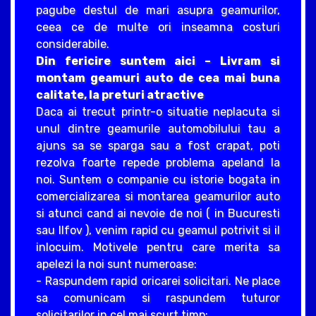
pagube destul de mari asupra geamurilor,
ceea ce de multe ori inseamna costuri
considerabile.
Din fericire suntem aici – Livram si
montam geamuri auto de cea mai buna
calitate, la preturi atractive
Daca ai trecut printr-o situatie neplacuta si
unul dintre geamurile automobilului tau a
ajuns sa se sparga sau a fost crapat, poti
rezolva foarte repede problema apeland la
noi. Suntem o companie cu istorie bogata in
comercializarea si montarea geamurilor auto
si atunci cand ai nevoie de noi ( in Bucuresti
sau Ilfov ), venim rapid cu geamul potrivit si il
inlocuim. Motivele pentru care merita sa
apelezi la noi sunt numeroase:
- Raspundem rapid oricarei solicitari. Ne place
sa comunicam si raspundem tuturor
solicitarilor in cel mai scurt timp;