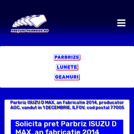
Parbriz ISUZU D MAX, an fabricatie 2014, producator
AGC, vandut in 1 DECEMBRIE, ILFOV, cod postal 77005
Solicita pret Parbriz ISUZU D
MAX, an fabricatie 2014