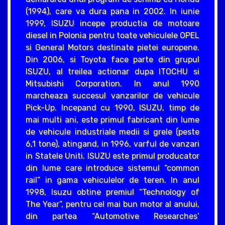
(1994), care va dura pana in 2002. In iunie
1999, ISUZU incepe productia de motoare
diesel in Polonia pentru toate vehiculele OPEL
si General Motors destinate pietei europene.
Din 2006, si Toyota face parte din grupul
ISUZU, al treilea actionar dupa ITOCHU si
Mitsubishi Corporation. In anul 1990
marcheaza succesul vanzarilor de vehicule
Pick-Up. Incepand cu 1990, ISUZU, timp de
mai multi ani, este primul fabricant din lume
de vehicule industriale medii si grele (peste
6,1 tone), atingand, in 1996, varful de vanzari
in Statele Uniti. ISUZU este primul producator
din lume care introduce sistemul “common
rail” in gama vehiculelor de teren. In anul
1998, Isuzu obtine premiul “Technology of
The Year”, pentru cel mai bun motor al anului,
din partea “Automotive Researches’