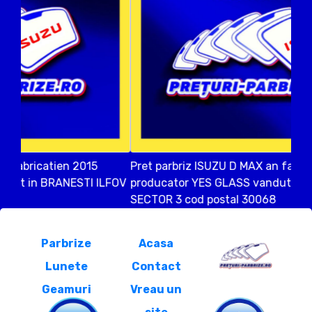
Pret parbriz ISUZU D MAX an fabricatien 2016
producator YES GLASS vandut in Bucuresti
SECTOR 3 cod postal 30068
Parbrize
Acasa
Lunete
Contact
Geamuri
Vreau un