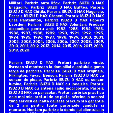
Militari. Parbriz auto Ilfov: Parbriz ISUZU D MAX
Bragadiru, Parbriz ISUZU D MAX Buftea, Parbriz
ISUZU D MAX Chitila, Parbriz ISUZU D MAX Magurele,
Parbriz ISUZU D MAX Otopeni, Parbriz ISUZU D MAX
Oras Pantelimon, Parbriz ISUZU D MAX Popesti
Leordeni, Parbriz ISUZU D MAX Voluntari. Produse
disponibile pentru anii: 1982, 1983, 1984, 1985,
1986, 1987, 1988, 1989, 1990, 1991, 1992, 1993,
1994, 1995, 1996, 1997, 1998, 1999, 2000, 2001,
2002, 2003, 2004, 2005, 2006, 2007, 2008, 2009,
2010, 2011, 2012, 2013, 2014, 2015, 2016, 2017, 2018,
2019, 2020
Parbriz ISUZU D MAX. Preturi parbrize vinde,
livreaza si monteaza la domiciliul clientului o gama
larga de parbrize. Parbrize ISUZU D MAX originale,
Pilkington, Fuyao, Benson. Parbriz ISUZU D MAX cu
senzor de ploaie, Parbriz ISUZU D MAX cu senzor
lumina, Parbriz ISUZU D MAX cu incalzire, Parbriz
ISUZU D MAX cu antena radio incorporata, Parbriz
ISUZU D MAX cu parasolar. Preturi parbrize practica
cele mai mici preturi de pe piata, oferind in acelasi
timp servicii de inalta calitate precum si o garantie
de 2 ani pentru toate parbrizele vandute si
montate. Montam parbrize la domiciliul clientului in