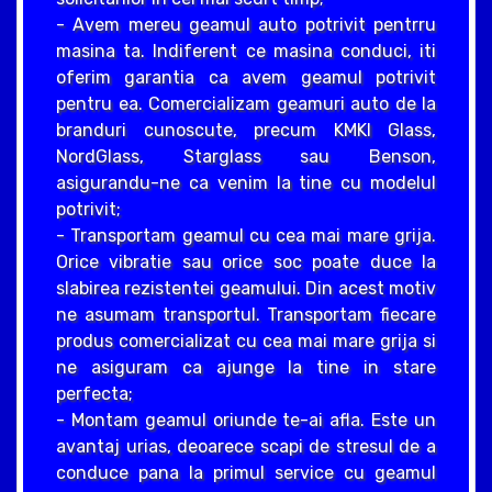
- Avem mereu geamul auto potrivit pentrru
masina ta. Indiferent ce masina conduci, iti
oferim garantia ca avem geamul potrivit
pentru ea. Comercializam geamuri auto de la
branduri cunoscute, precum KMKI Glass,
NordGlass, Starglass sau Benson,
asigurandu-ne ca venim la tine cu modelul
potrivit;
- Transportam geamul cu cea mai mare grija.
Orice vibratie sau orice soc poate duce la
slabirea rezistentei geamului. Din acest motiv
ne asumam transportul. Transportam fiecare
produs comercializat cu cea mai mare grija si
ne asiguram ca ajunge la tine in stare
perfecta;
- Montam geamul oriunde te-ai afla. Este un
avantaj urias, deoarece scapi de stresul de a
conduce pana la primul service cu geamul