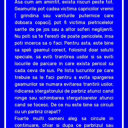
Asa cum am amintit, exista riscuri peste tot.
Geamurile pot cadea victima capriciilor vremii
( grindina sau vanturile puternice care
doboara copaci), pot fi victima pietricelelor
sarite de pe jos sau a altor soferi neglijenti.
Nu poti sa te feresti de poate pericolele, insa
poti incerca sa o faci. Pentru asta, este bine
sa speli geamul corect, folosind doar solutii
speciale, sa eviti trantirea usilor si sa eviti
locurile de parcare in care exista pericol sa
cada ceva de sus. Pe lista lucrurilor pe care
trebuie sa le faci pentru a evita spargerea
geamurilor se numara evitarea trantirii usilor,
ridicarea stergatorului de parbriz atunci cand
ninge sau schimbarea stergatoarelor atunci
cand se tocesc. De ce nu este bine sa circuli
cu un parbriz crapat?
Foarte multi oameni aleg sa circule in
continuare, chiar si dupa ce parbrizul sau