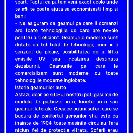
spart. Faptul ca putem veni exact acolo unde
te afli te poate ajuta sa economisesti timp si
bani;
- Ne asiguram ca geamul pe care il comanzi
are toate tehnologiile de care are nevoie
pentrru a fi eficient. Geamurile moderne sunt
dotate cu tot felul de tehnologii, cum ar fi
senzorii de ploaie, posibilitatea de a filtra
emisiile UV sau incalzirea destinata
dezaburirii. Geamurile pe care le
comercializam sunt moderne, cu toate
tehnologiile moderne inglobate;
Istoria geamurilor auto
Astazi, doar pe site-ul nostrru poti gasi mii de
modele de parbrize auto, lunete auto sau
geamuri laterale. Ceea ce putini soferi care se
bucura de confortul gemurilor stiu este ca
inainte de 1904 toate masinile circulau fara
niciun fel de protectie vitrata. Soferii erau