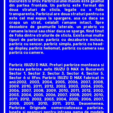
Bucuresti si Ilfov. Parbrizul unei masini este geamul
din partea frontala. Un parbriz este format din
doua straturi de sticla, legate cu o folie
transparenta. Parbrizul are doua straturi pentru ca
este cel mai expus la spargere, asa ca daca se
crapa un strat, celalalt ramane intact. Spre
deosebire de geamurile laterale, un prabriz va
ramane la locul sau chiar daca se sparge, fiind tinut
de folia dintre straturile de sticla. Exista mai multe
tipuri de parbrize: parbriz cu dezaburire inclusa,
parbriz cu senzor, parbriz simplu, parbriz cu head-
up display, parbriz heliomat, parbriz cu camera sau
parbriz cu camere.
Parbriz ISUZU D MAX. Preturi parbrize monteaza si
livreaza parbrize auto ISUZU D MAX in Bucuresti
Sector 1, Sector 2, Sector 3, Sector 4, Sector 5,
Sector 6 si Ilfov. Parbriz ISUZU D MAX fabricat in
anii:2002, 2003, 2004, 2005, 2006, 2007, 2008,
2009, 2010, 2011, 2012, 2002, 2003, 2004, 2005,
2006, 2007, 2008, 2009, 2010, 2011, 2012, 2002,
2003, 2004, 2005, 2006, 2007, 2008, 2009, 2010,
2011, 2012, 2002, 2003, 2004, 2005, 2006, 2007,
2008, 2009, 2010, 2011, 2012, Deasemenea,
Parbrize Originale comercializeaza parbrize,
lunete si geamuri pentru intraga gama de modele