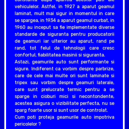
vehiculelor. Astfel, in 1927 a aparut geamul
laminat, mult mai sigur in momentul in care
se spargea, in 1934 a aparut geamul curbat, in
1960 au inceput sa fie implementate diverse
standarde de siguranta pentru producatorii
de geamuri iar ulterior au aparut, rand pe
rand, tot felul de tehnologii care cresc
confortul, fiabilitatea masinii si siguranta.
Astazi, geamurile auto sunt performante si
sigure. Indiferent ca vorbim despre parbrize,
care de cele mai multe ori sunt laminate si
tripex sau vorbim despre geamuri laterale,
care sunt prelucrate termic pentru a se
sparge in cioburi mici si necontondente,
acestea asigura o vizibilitate perfecta, nu se
sparg foarte usor si sunt usor de controlat.
Cum poti proteja geamurile auto impotriva
pericolelor ?