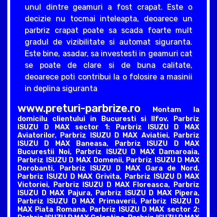
unul dintre geamuri a fost crapat. Este o
decizie nu tocmai inteleapta, deoarece un
parbriz crapat poate sa scada foarte mult
gradul de vizibilitate si automat siguranta.
Este bine, asadar, sa investesti in geamuri cat
se poate de clare si de buna calitate,
deoarece poti contribui la o folosire a masinii
in deplina siguranta
www.preturi-parbrize.ro
Montam la
domicilu clientului in Bucuresti si Ilfov. Parbriz
ISUZU D MAX sector 1: Parbriz ISUZU D MAX
Aviatorilor, Parbriz ISUZU D MAX Aviatiei, Parbriz
ISUZU D MAX Baneasa, Parbriz ISUZU D MAX
Bucurestii Noi, Parbriz ISUZU D MAX Damaroaia,
Parbriz ISUZU D MAX Domenii, Parbriz ISUZU D MAX
Dorobanti, Parbriz ISUZU D MAX Gara de Nord,
Parbriz ISUZU D MAX Grivita, Parbriz ISUZU D MAX
Victoriei, Parbriz ISUZU D MAX Floreasca, Parbriz
ISUZU D MAX Pajura, Parbriz ISUZU D MAX Pipera,
Parbriz ISUZU D MAX Primaverii, Parbriz ISUZU D
MAX Piata Romana. Parbriz ISUZU D MAX sector 2: