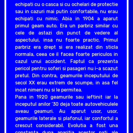
echipati cu o casca si cu ochelari de protectie
sau in cazuri mai putin confortabile, nu erau
echipati cu nimic. Abia in 1904 a aparut
primul geam auto. Era un parbriz similar cu
cele de astazi din punct de vedere al
aspectului, insa nu foarte practic. Primul
parbriz era drept si era realizat din sticla
normala, ceea ce il facea foarte periculos in
cazul unui accident. Faptul ca prezenta
pericol pentru soferi si pasageri nu i-a scazut
pretul. Din contra, geamurile inceputului de
secol XX erau extrem de scumpe, in asa fel
incat nimeni nu si le permitea.
Pana in 1920 geamurile sau ieftinit iar la
inceputul anilor ‘30 deja toate autovehiculele
aveau geamuri. Au aparut usor, usor,
geamurile laterale si plafonul, iar confortul a
crescut considerabil. Evolutia a fost una
constanta dupa aparitia acestor pati ale