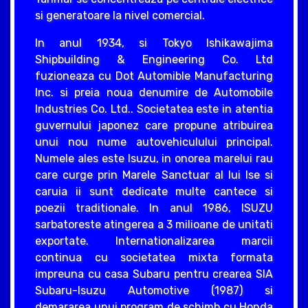
si generatoare la nivel comercial.
In anul 1934, si Tokyo Ishikawajima
Shipbuilding & Engineering Co. Ltd
fuzioneaza cu Dot Automible Manufacturing
Inc. si preia noua denumire de Automobile
Industries Co. Ltd.. Societatea este in atentia
guvernului japonez care propune atribuirea
unui nou nume autovehiculului principal.
Numele ales este Isuzu, in onorea marelui rau
care curge prin Marele Sanctuar al lui Ise si
caruia ii sunt dedicate multe cantece si
poezii traditionale. In anul 1986, ISUZU
sarbatoreste atingerea a 3 milioane de unitati
exportate. Internationalizarea marcii
continua cu societatea mixta formata
impreuna cu casa Subaru pentru crearea SIA
Subaru-Isuzu Automotive (1987) si
demararea unui program de schimb cu Honda