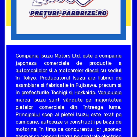
Compania Isuzu Motors Ltd. este o companie
japoneza comerciala de productie a
automobilelor si a motoarelor diesel cu sediul
în Tokyo. Producatorul Isuzu are fabrici de
asamblare si fabricatie în Fujisawa, precum si
în prefecturile Tochigi si Hokkaido. Vehiculele
marca Isuzu sunt vândute pe majoritatea
pietelor comerciale din întreaga lume.
Principalul scop al pietei Isuzu este axat pe
camioane, autobuze si constructii pe baza de
motorina, în timp ce concurentul lor japonez
Yanmar se concentreaza pe centrale electrice