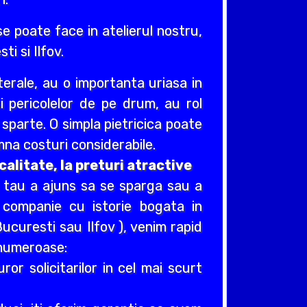
e poate face in atelierul nostru,
ti si Ilfov.
erale, au o importanta uriasa in
si pericolelor de pe drum, au rol
e sparte. O simpla pietricica poate
na costuri considerabile.
alitate, la preturi atractive
i tau a ajuns sa se sparga sau a
 companie cu istorie bogata in
ucuresti sau Ilfov ), venim rapid
t numeroase:
r solicitarilor in cel mai scurt