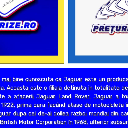
 mai bine cunoscuta ca Jaguar este un producat
lia. Aceasta este o filiala detinuta în totalitate 
rte a afacerii Jaguar Land Rover. Jaguar a f
 1922, prima oara facând atase de motocicleta î
uar dupa cel de-al doilea razboi mondial din cau
u British Motor Corporation în 1968, ulterior subs