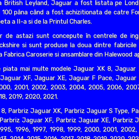
ca British Leyland, Jaguar a fost listata pe Lo
E 100 pâna când a fost achizitionata de catre F
ta a II-a si de la Printul Charles.
 de astazi sunt concepute în centrele de ingi
ckshire si sunt produse la doua dintre fabricil
a Fabrica Caroserie si ansamblare din Halewood a
e piata mai multe modele Jaguar XK 8, Jaguar 
Jaguar XF, Jaguar XE, Jaguar F Pace, Jaguar E
2000, 2001, 2002, 2003, 2004, 2005, 2006, 2007
18, 2019, 2020, 2021.
 8, Parbriz Jaguar XK, Parbriz Jaguar S Type, Pa
 Parbriz Jaguar XF, Parbriz Jaguar XE, Parbriz 
 1995, 1996, 1997, 1998, 1999, 2000, 2001, 2002
13, 2014, 2015, 2016, 2017, 2018, 2019, 2020, 202