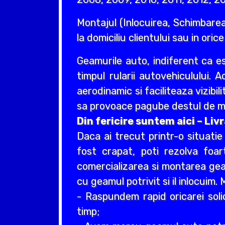
Montajul (Inlocuirea, Schimbarea
la domiciliu clientului sau in oric
Geamurile auto, indiferent ca e
timpul rularii autovehiculului. 
aerodinamic si faciliteaza vizibil
sa provoace pagube destul de ma
Din fericire suntem aici – Li
Daca ai trecut printr-o situati
fost crapat, poti rezolva foa
comercializarea si montarea geam
cu geamul potrivit si il inlocuim
- Raspundem rapid oricarei soli
timp;