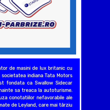
or de masini de lux britanic cu
de societatea indiana Tata Motors
ost fondata ca Swallow Sidecar
nainte sa treaca la autoturisme.
za conotatiilor nefavorabile ale
umate de Leyland, care mai târziu