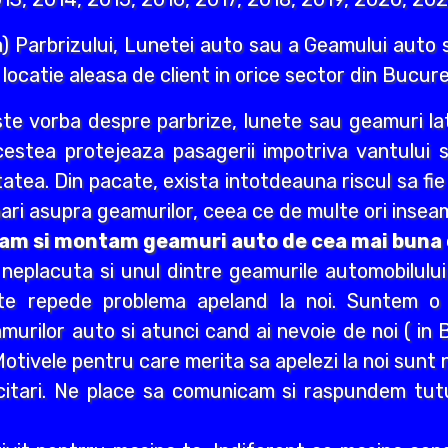
) Parbrizului, Lunetei auto sau a Geamului auto s
e locatie aleasa de client in orice sector din Bucures
ste vorba despre parbrize, lunete sau geamuri lat
Acestea protejeaza pasagerii impotriva vantului 
itatea. Din pacate, exista intotdeauna riscul sa fi
ri asupra geamurilor, ceea ce de multe ori inseam
vram si montam geamuri auto de cea mai buna c
e neplacuta si unul dintre geamurile automobilulu
rte repede problema apeland la noi. Suntem o
urilor auto si atunci cand ai nevoie de noi ( in B
. Motivele pentru care merita sa apelezi la noi sun
citari. Ne place sa comunicam si raspundem tuturo