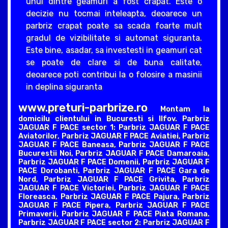
unul dintre geamuri a fost crapat. Este o
decizie nu tocmai inteleapta, deoarece un
parbriz crapat poate sa scada foarte mult
gradul de vizibilitate si automat siguranta.
Este bine, asadar, sa investesti in geamuri cat
se poate de clare si de buna calitate,
deoarece poti contribui la o folosire a masinii
in deplina siguranta
www.preturi-parbrize.ro
Montam la
domicilu clientului in Bucuresti si Ilfov. Parbriz
JAGUAR F PACE sector 1: Parbriz JAGUAR F PACE
Aviatorilor, Parbriz JAGUAR F PACE Aviatiei, Parbriz
JAGUAR F PACE Baneasa, Parbriz JAGUAR F PACE
Bucurestii Noi, Parbriz JAGUAR F PACE Damaroaia,
Parbriz JAGUAR F PACE Domenii, Parbriz JAGUAR F
PACE Dorobanti, Parbriz JAGUAR F PACE Gara de
Nord, Parbriz JAGUAR F PACE Grivita, Parbriz
JAGUAR F PACE Victoriei, Parbriz JAGUAR F PACE
Floreasca, Parbriz JAGUAR F PACE Pajura, Parbriz
JAGUAR F PACE Pipera, Parbriz JAGUAR F PACE
Primaverii, Parbriz JAGUAR F PACE Piata Romana.
Parbriz JAGUAR F PACE sector 2: Parbriz JAGUAR F