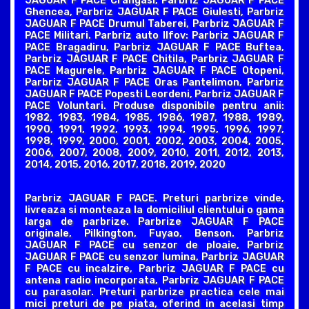
JAGUAR F PACE Crangasi, Parbriz JAGUAR F PACE
Ghencea, Parbriz JAGUAR F PACE Giulesti, Parbriz
JAGUAR F PACE Drumul Taberei, Parbriz JAGUAR F
PACE Militari. Parbriz auto Ilfov: Parbriz JAGUAR F
PACE Bragadiru, Parbriz JAGUAR F PACE Buftea,
Parbriz JAGUAR F PACE Chitila, Parbriz JAGUAR F
PACE Magurele, Parbriz JAGUAR F PACE Otopeni,
Parbriz JAGUAR F PACE Oras Pantelimon, Parbriz
JAGUAR F PACE Popesti Leordeni, Parbriz JAGUAR F
PACE Voluntari. Produse disponibile pentru anii:
1982, 1983, 1984, 1985, 1986, 1987, 1988, 1989,
1990, 1991, 1992, 1993, 1994, 1995, 1996, 1997,
1998, 1999, 2000, 2001, 2002, 2003, 2004, 2005,
2006, 2007, 2008, 2009, 2010, 2011, 2012, 2013,
2014, 2015, 2016, 2017, 2018, 2019, 2020
Parbriz JAGUAR F PACE. Preturi parbrize vinde,
livreaza si monteaza la domiciliul clientului o gama
larga de parbrize. Parbrize JAGUAR F PACE
originale, Pilkington, Fuyao, Benson. Parbriz
JAGUAR F PACE cu senzor de ploaie, Parbriz
JAGUAR F PACE cu senzor lumina, Parbriz JAGUAR
F PACE cu incalzire, Parbriz JAGUAR F PACE cu
antena radio incorporata, Parbriz JAGUAR F PACE
cu parasolar. Preturi parbrize practica cele mai
mici preturi de pe piata, oferind in acelasi timp