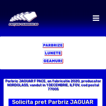
Parbriz JAGUAR F PACE, an fabricatie 2020, producator
NORDGLASS, vandut in 1 DECEMBRIE, ILFOV, cod postal
77005
Solicita pret Parbriz JAGUAR