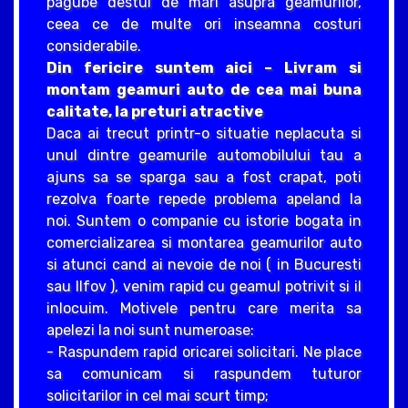
pagube destul de mari asupra geamurilor,
ceea ce de multe ori inseamna costuri
considerabile.
Din fericire suntem aici – Livram si
montam geamuri auto de cea mai buna
calitate, la preturi atractive
Daca ai trecut printr-o situatie neplacuta si
unul dintre geamurile automobilului tau a
ajuns sa se sparga sau a fost crapat, poti
rezolva foarte repede problema apeland la
noi. Suntem o companie cu istorie bogata in
comercializarea si montarea geamurilor auto
si atunci cand ai nevoie de noi ( in Bucuresti
sau Ilfov ), venim rapid cu geamul potrivit si il
inlocuim. Motivele pentru care merita sa
apelezi la noi sunt numeroase:
- Raspundem rapid oricarei solicitari. Ne place
sa comunicam si raspundem tuturor
solicitarilor in cel mai scurt timp;