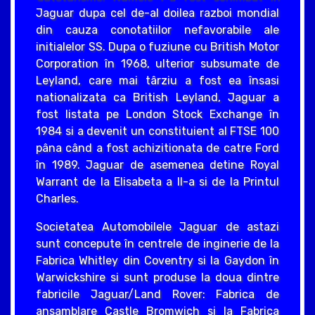
Jaguar dupa cel de-al doilea razboi mondial
din cauza conotatiilor nefavorabile ale
initialelor SS. Dupa o fuziune cu British Motor
Corporation în 1968, ulterior subsumate de
Leyland, care mai târziu a fost ea însasi
nationalizata ca British Leyland, Jaguar a
fost listata pe London Stock Exchange în
1984 si a devenit un constituient al FTSE 100
pâna când a fost achizitionata de catre Ford
în 1989. Jaguar de asemenea detine Royal
Warrant de la Elisabeta a II-a si de la Printul
Charles.
Societatea Automobilele Jaguar de astazi
sunt concepute în centrele de inginerie de la
Fabrica Whitley din Coventry si la Gaydon în
Warwickshire si sunt produse la doua dintre
fabricile Jaguar/Land Rover: Fabrica de
ansamblare Castle Bromwich si la Fabrica