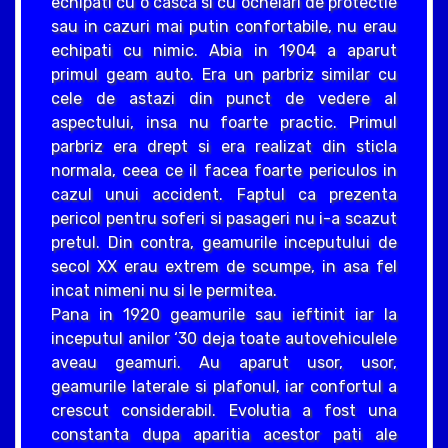
echipati cu o casca si cu ochelari de protectie
sau in cazuri mai putin confortabile, nu erau
echipati cu nimic. Abia in 1904 a aparut
primul geam auto. Era un parbriz similar cu
cele de astazi din punct de vedere al
aspectului, insa nu foarte practic. Primul
parbriz era drept si era realizat din sticla
normala, ceea ce il facea foarte periculos in
cazul unui accident. Faptul ca prezenta
pericol pentru soferi si pasageri nu i-a scazut
pretul. Din contra, geamurile inceputului de
secol XX erau extrem de scumpe, in asa fel
incat nimeni nu si le permitea.
Pana in 1920 geamurile sau ieftinit iar la
inceputul anilor ‘30 deja toate autovehiculele
aveau geamuri. Au aparut usor, usor,
geamurile laterale si plafonul, iar confortul a
crescut considerabil. Evolutia a fost una
constanta dupa aparitia acestor pati ale