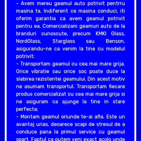
- Avem mereu geamul auto potrivit pentrru
masina ta. Indiferent ce masina conduci, iti
oferim garantia ca avem geamul potrivit
pentru ea. Comercializam geamuri auto de la
branduri cunoscute, precum KMKI Glass,
NordGlass, Starglass sau Benson,
asigurandu-ne ca venim la tine cu modelul
potrivit;
- Transportam geamul cu cea mai mare grija.
Orice vibratie sau orice soc poate duce la
slabirea rezistentei geamului. Din acest motiv
ne asumam transportul. Transportam fiecare
produs comercializat cu cea mai mare grija si
ne asiguram ca ajunge la tine in stare
perfecta;
- Montam geamul oriunde te-ai afla. Este un
avantaj urias, deoarece scapi de stresul de a
conduce pana la primul service cu geamul
spart. Faptul ca putem veni exact acolo unde