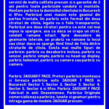
servicii de inalta calitate precum si o garantie de 2
ani pentru toate parbrizele vandute si montate.
Montam parbrize la domiciliul clientului in Bucuresti
si Ilfov. Parbrizul unei masini este geamul din
partea frontala. Un parbriz este format din doua
straturi de sticla, legate cu o folie transparenta.
Parbrizul are doua straturi pentru ca este cel mai
expus la spargere, asa ca daca se crapa un strat,
celalalt ramane intact. Spre deosebire de
geamurile laterale, un prabriz va ramane la locul
sau chiar daca se sparge, fiind tinut de folia dintre
straturile de sticla. Exista mai multe tipuri de
parbrize: parbriz cu dezaburire inclusa, parbriz cu
senzor, parbriz simplu, parbriz cu head-up display,
parbriz heliomat, parbriz cu camera sau parbriz cu
camere.
Parbriz JAGUAR F PACE. Preturi parbrize monteaza
si livreaza parbrize auto JAGUAR F PACE in
Bucuresti Sector 1, Sector 2, Sector 3, Sector 4,
Sector 5, Sector 6 si Ilfov. Parbriz JAGUAR F PACE
fabricat in anii: Deasemenea, Parbrize Originale
comercializeaza parbrize, lunete si geamuri pentru
intraga gama de modele JAGUAR precum: