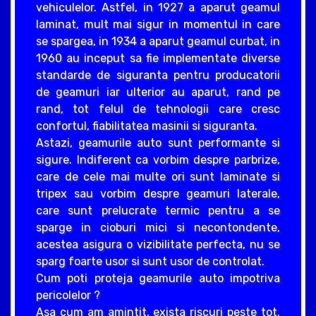
vehiculelor. Astfel, in 1927 a aparut geamul
laminat, mult mai sigur in momentul in care
se spargea, in 1934 a aparut geamul curbat, in
1960 au inceput sa fie implementate diverse
standarde de siguranta pentru producatorii
de geamuri iar ulterior au aparut, rand pe
rand, tot felul de tehnologii care cresc
confortul, fiabilitatea masinii si siguranta.
Astazi, geamurile auto sunt performante si
sigure. Indiferent ca vorbim despre parbrize,
care de cele mai multe ori sunt laminate si
tripex sau vorbim despre geamuri laterale,
care sunt prelucrate termic pentru a se
sparge in cioburi mici si necontondente,
acestea asigura o vizibilitate perfecta, nu se
sparg foarte usor si sunt usor de controlat.
Cum poti proteja geamurile auto impotriva
pericolelor ?
Asa cum am amintit, exista riscuri peste tot.