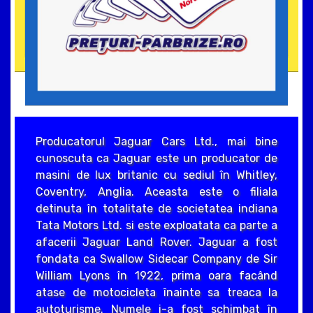
Producatorul Jaguar Cars Ltd., mai bine
cunoscuta ca Jaguar este un producator de
masini de lux britanic cu sediul în Whitley,
Coventry, Anglia. Aceasta este o filiala
detinuta în totalitate de societatea indiana
Tata Motors Ltd. si este exploatata ca parte a
afacerii Jaguar Land Rover. Jaguar a fost
fondata ca Swallow Sidecar Company de Sir
William Lyons în 1922, prima oara facând
atase de motocicleta înainte sa treaca la
autoturisme. Numele i-a fost schimbat în