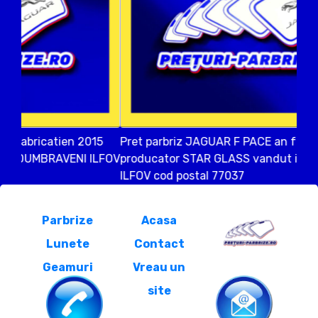
Pret parbriz JAGUAR F PACE an fabricatien 2021
producator STAR GLASS vandut in CALDARARU
ILFOV cod postal 77037
Parbrize
Acasa
Lunete
Contact
Geamuri
Vreau un
site