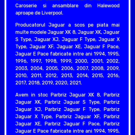
Caroserie si ansamblare din Halewood
aproape de Liverpool.
Producatorul Jaguar a scos pe piata mai
multe modele Jaguar XK 8, Jaguar XK, Jaguar
S Type, Jaguar XJ, Jaguar F Type, Jaguar X
Type, Jaguar XF, Jaguar XE, Jaguar F Pace,
Jaguar E Pace fabricate intre ani 1994, 1995,
1996, 1997, 1998, 1999, 2000, 2001, 2002,
2003, 2004, 2005, 2006, 2007, 2008, 2009,
2010, 2011, 2012, 2013, 2014, 2015, 2016,
2017, 2018, 2019, 2020, 2021.
Avem in stoc Parbriz Jaguar XK 8, Parbriz
Jaguar XK, Parbriz Jaguar S Type, Parbriz
Jaguar XJ, Parbriz Jaguar F Type, Parbriz
Jaguar X Type, Parbriz Jaguar XF, Parbriz
Jaguar XE, Parbriz Jaguar F Pace, Parbriz
Jaguar E Pace fabricate intre ani 1994, 1995,