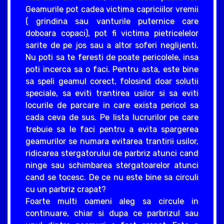
Geamurile pot cadea victima capriciilor vremii
( grindina sau vanturile puternice care
doboara copaci), pot fi victima pietricelelor
sarite de pe jos sau a altor soferi neglijenti.
Nu poti sa te feresti de poate pericolele, insa
poti incerca sa o faci. Pentru asta, este bine
sa speli geamul corect, folosind doar solutii
speciale, sa eviti trantirea usilor si sa eviti
locurile de parcare in care exista pericol sa
cada ceva de sus. Pe lista lucrurilor pe care
trebuie sa le faci pentru a evita spargerea
geamurilor se numara evitarea trantirii usilor,
ridicarea stergatorului de parbriz atunci cand
ninge sau schimbarea stergatoarelor atunci
cand se tocesc. De ce nu este bine sa circuli
cu un parbriz crapat?
Foarte multi oameni aleg sa circule in
continuare, chiar si dupa ce parbrizul sau