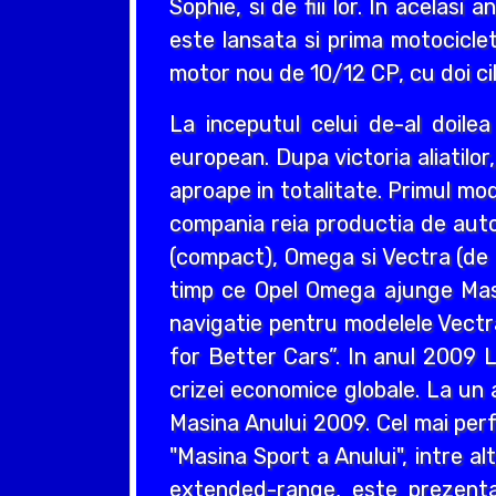
Sophie, si de fiii lor. In acelas
este lansata si prima motociclet
motor nou de 10/12 CP, cu doi cil
La inceputul celui de-al doil
european. Dupa victoria aliatilo
aproape in totalitate. Primul mo
compania reia productia de auto
(compact), Omega si Vectra (de ta
timp ce Opel Omega ajunge Masin
navigatie pentru modelele Vectr
for Better Cars”. In anul 2009 L
crizei economice globale. La un 
Masina Anului 2009. Cel mai perf
"Masina Sport a Anului", intre a
extended-range, este prezentat