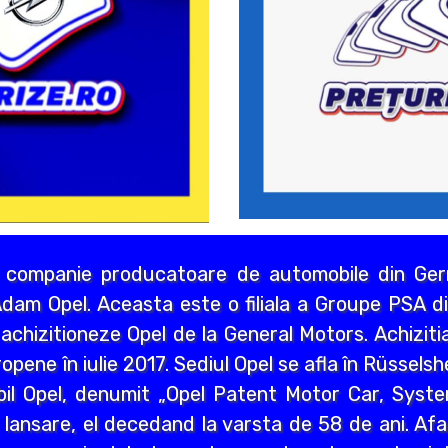
 companie producatoare de automobile din Germ
dam Opel. Aceasta este o filiala a Groupe PSA di
chizitioneze Opel de la General Motors. Achizitia
opene în iulie 2017. Sediul Opel se afla în Rüssels
bil Opel, denumit „Opel Patent Motor Car, Syst
 lansare, el decedand la varsta de 58 de ani. Afa