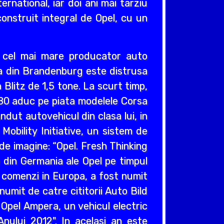
ernational, iar doi ani mai tarziu
construit integral de Opel, cu un
v cel mai mare producator auto
cea din Brandenburg este distrusa
Blitz de 1,5 tone. La scurt timp,
980 aduc pe piata modelele Corsa
ndut autovehicul din clasa lui, in
obility Initiative, un sistem de
e imagine: “Opel. Fresh Thinking
e din Germania ale Opel pe timpul
e comenzi in Europa, a fost numit
umit de catre cititorii Auto Bild
 Opel Ampera, un vehicul electric
nului 2012". In acelasi an este