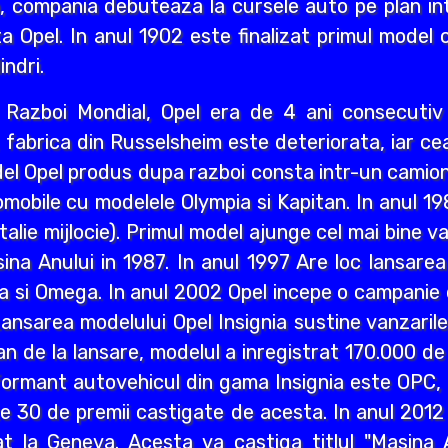
i an, compania debuteaza la cursele auto pe plan int
a Opel. In anul 1902 este finalizat primul model 
indri.
ea Razboi Mondial, Opel era de 4 ani consecuti
r, fabrica din Russelsheim este deteriorata, iar 
del Opel produs dupa razboi consta intr-un camion 
mobile cu modelele Olympia si Kapitan. In anul 1
lie mijlocie). Primul model ajunge cel mai bine va
a Anului in 1987. In anul 1997 Are loc lansarea M
a si Omega. In anul 2002 Opel incepe o campanie d
ansarea modelului Opel Insignia sustine vanzaril
an de la lansare, modelul a inregistrat 170.000 d
ormant autovehicul din gama Insignia este OPC, n
lte 30 de premii castigate de acesta. In anul 2012
 la Geneva. Acesta va castiga titlul "Masina A