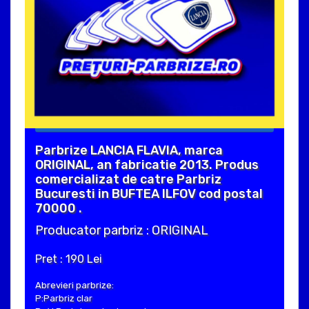
Parbrize LANCIA FLAVIA, marca
ORIGINAL, an fabricatie 2013. Produs
comercializat de catre Parbriz
Bucuresti in BUFTEA ILFOV cod postal
70000 .
Producator parbriz : ORIGINAL
Pret : 190 Lei
Abrevieri parbrize:
P:Parbriz clar