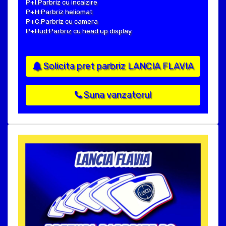
P+I:Parbriz cu incalzire
P+H:Parbriz heliomat
P+C:Parbriz cu camera
P+Hud:Parbriz cu head up display
Solicita pret parbriz LANCIA FLAVIA
Suna vanzatorul