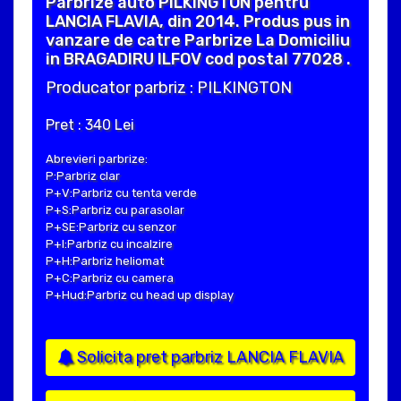
Parbrize auto PILKINGTON pentru
LANCIA FLAVIA, din 2014. Produs pus in
vanzare de catre Parbrize La Domiciliu
in BRAGADIRU ILFOV cod postal 77028 .
Producator parbriz : PILKINGTON
Pret : 340 Lei
Abrevieri parbrize:
P:Parbriz clar
P+V:Parbriz cu tenta verde
P+S:Parbriz cu parasolar
P+SE:Parbriz cu senzor
P+I:Parbriz cu incalzire
P+H:Parbriz heliomat
P+C:Parbriz cu camera
P+Hud:Parbriz cu head up display
Solicita pret parbriz LANCIA FLAVIA