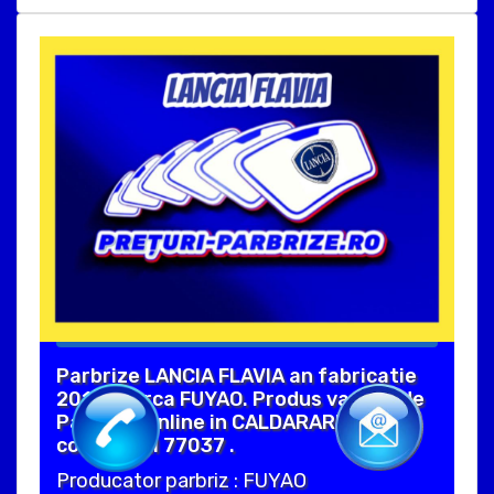
Parbrize LANCIA FLAVIA an fabricatie
2013, marca FUYAO. Produs vandut de
Parbrize Online in CALDARARU ILFOV
cod postal 77037 .
Producator parbriz : FUYAO