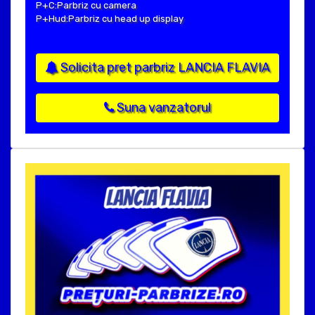
P+C:Parbriz cu camera
P+Hud:Parbriz cu head up display
Solicita pret parbriz LANCIA FLAVIA
Suna vanzatorul