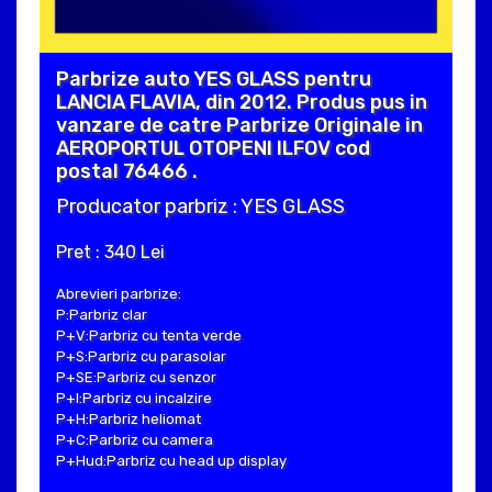
Parbrize auto YES GLASS pentru
LANCIA FLAVIA, din 2012. Produs pus in
vanzare de catre Parbrize Originale in
AEROPORTUL OTOPENI ILFOV cod
postal 76466 .
Producator parbriz : YES GLASS
Pret : 340 Lei
Abrevieri parbrize:
P:Parbriz clar
P+V:Parbriz cu tenta verde
P+S:Parbriz cu parasolar
P+SE:Parbriz cu senzor
P+I:Parbriz cu incalzire
P+H:Parbriz heliomat
P+C:Parbriz cu camera
P+Hud:Parbriz cu head up display