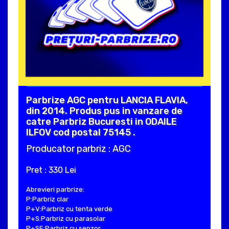
Parbrize AGC pentru LANCIA FLAVIA,
din 2014. Produs pus in vanzare de
catre Parbriz Bucuresti in ODAILE
ILFOV cod postal 75145 .
Producator parbriz : AGC
Pret : 330 Lei
Abrevieri parbrize:
P:Parbriz clar
P+V:Parbriz cu tenta verde
P+S:Parbriz cu parasolar
P+SE:Parbriz cu senzor