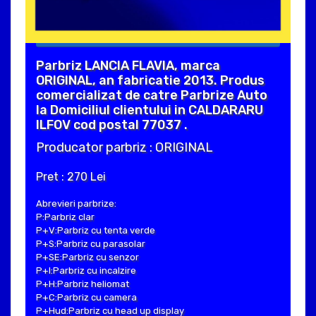
Parbriz LANCIA FLAVIA, marca
ORIGINAL, an fabricatie 2013. Produs
comercializat de catre Parbrize Auto
la Domiciliul clientului in CALDARARU
ILFOV cod postal 77037 .
Producator parbriz : ORIGINAL
Pret : 270 Lei
Abrevieri parbrize:
P:Parbriz clar
P+V:Parbriz cu tenta verde
P+S:Parbriz cu parasolar
P+SE:Parbriz cu senzor
P+I:Parbriz cu incalzire
P+H:Parbriz heliomat
P+C:Parbriz cu camera
P+Hud:Parbriz cu head up display