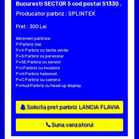
Bucuresti SECTOR 5 cod postal 51330 .
Producator parbriz : SPLINTEX
Pret : 300 Lei
Abrevieri parbrize:
P:Parbriz clar
P+V:Parbriz cu tenta verde
P+S:Parbriz cu parasolar
P+SE:Parbriz cu senzor
P+I:Parbriz cu incalzire
P+H:Parbriz heliomat
P+C:Parbriz cu camera
P+Hud:Parbriz cu head up display
Solicita pret parbriz LANCIA FLAVIA
Suna vanzatorul