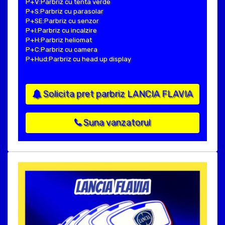
P+V:Parbriz cu tenta verde
P+S:Parbriz cu parasolar
P+SE:Parbriz cu senzor
P+I:Parbriz cu incalzire
P+H:Parbriz heliomat
P+C:Parbriz cu camera
P+Hud:Parbriz cu head up display
Solicita pret parbriz LANCIA FLAVIA
Suna vanzatorul