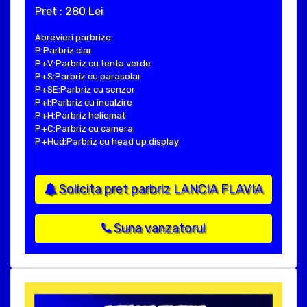
Pret : 280 Lei
Abrevieri parbrize:
P:Parbriz clar
P+V:Parbriz cu tenta verde
P+S:Parbriz cu parasolar
P+SE:Parbriz cu senzor
P+I:Parbriz cu incalzire
P+H:Parbriz heliomat
P+C:Parbriz cu camera
P+Hud:Parbriz cu head up display
Solicita pret parbriz LANCIA FLAVIA
Suna vanzatorul