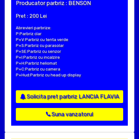
Producator parbriz : BENSON
Pret : 200 Lei
Abrevieri parbrize:
P:Parbriz clar
P+V:Parbriz cu tenta verde
P+S:Parbriz cu parasolar
P+SE:Parbriz cu senzor
P+I:Parbriz cu incalzire
P+H:Parbriz heliomat
P+C:Parbriz cu camera
P+Hud:Parbriz cu head up display
Solicita pret parbriz LANCIA FLAVIA
Suna vanzatorul