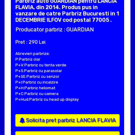
Parbriz auto GUARDIAN pentru LANCIA
FLAVIA, din 2014. Produs pus in
vanzare de catre Parbriz Bucuresti in 1
DECEMBRIE ILFOV cod postal 77005 .
Producator parbriz : GUARDIAN
Pret : 290 Lei
Abrevieri parbrize:
P:Parbriz clar
P+V:Parbriz cu tenta verde
P+S:Parbriz cu parasolar
P+SE:Parbriz cu senzor
P+I:Parbriz cu incalzire
P+H:Parbriz heliomat
P+C:Parbriz cu camera
P+Hud:Parbriz cu head up display
Solicita pret parbriz LANCIA FLAVIA