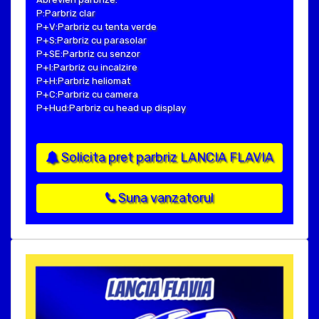
P:Parbriz clar
P+V:Parbriz cu tenta verde
P+S:Parbriz cu parasolar
P+SE:Parbriz cu senzor
P+I:Parbriz cu incalzire
P+H:Parbriz heliomat
P+C:Parbriz cu camera
P+Hud:Parbriz cu head up display
Solicita pret parbriz LANCIA FLAVIA
Suna vanzatorul