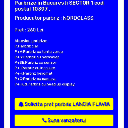
Parbrize in Bucuresti SECTOR 1 cod
postal 10397 .
Producator parbriz : NORDGLASS
Pret : 260 Lei
Abrevieri parbrize:
P:Parbriz clar
P+V:Parbriz cu tenta verde
P+S:Parbriz cu parasolar
P+SE:Parbriz cu senzor
P+I:Parbriz cu incalzire
P+H:Parbriz heliomat
P+C:Parbriz cu camera
P+Hud:Parbriz cu head up display
Solicita pret parbriz LANCIA FLAVIA
Suna vanzatorul