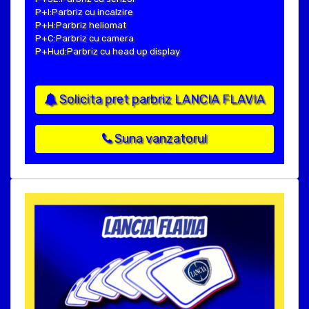
P+I:Parbriz cu incalzire
P+H:Parbriz heliomat
P+C:Parbriz cu camera
P+Hud:Parbriz cu head up display
Solicita pret parbriz LANCIA FLAVIA
Suna vanzatorul