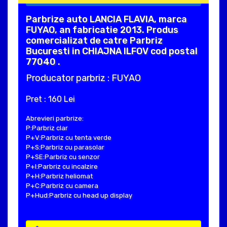
Parbrize auto LANCIA FLAVIA, marca
FUYAO, an fabricatie 2013. Produs
comercializat de catre Parbriz
Bucuresti in CHIAJNA ILFOV cod postal
77040 .
Producator parbriz : FUYAO
Pret : 160 Lei
Abrevieri parbrize:
P:Parbriz clar
P+V:Parbriz cu tenta verde
P+S:Parbriz cu parasolar
P+SE:Parbriz cu senzor
P+I:Parbriz cu incalzire
P+H:Parbriz heliomat
P+C:Parbriz cu camera
P+Hud:Parbriz cu head up display