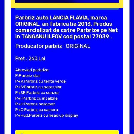
Parbriz auto LANCIA FLAVIA, marca
ORIGINAL, an fabricatie 2013. Produs
comercializat de catre Parbrize pe Net
in TANGANU ILFOV cod postal 77039 .
Producator parbriz : ORIGINAL
Pret : 260 Lei
Abrevieri parbrize:
P:Parbriz clar
P+V:Parbriz cu tenta verde
P+S:Parbriz cu parasolar
P+SE:Parbriz cu senzor
P+I:Parbriz cu incalzire
P+H:Parbriz heliomat
P+C:Parbriz cu camera
P+Hud:Parbriz cu head up display