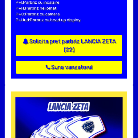
P+I:Parbriz cu incalzire
P+H:Parbriz heliomat
P+C:Parbriz cu camera
P+Hud:Parbriz cu head up display
Solicita pret parbriz LANCIA ZETA
(22)
Suna vanzatorul