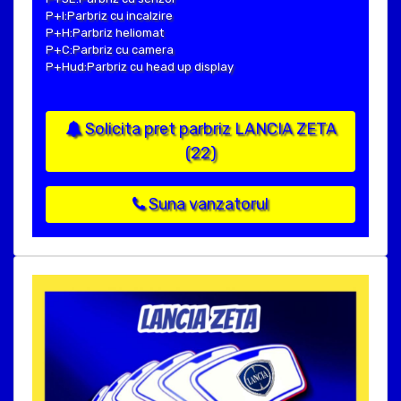
P+I:Parbriz cu incalzire
P+H:Parbriz heliomat
P+C:Parbriz cu camera
P+Hud:Parbriz cu head up display
Solicita pret parbriz LANCIA ZETA
(22)
Suna vanzatorul