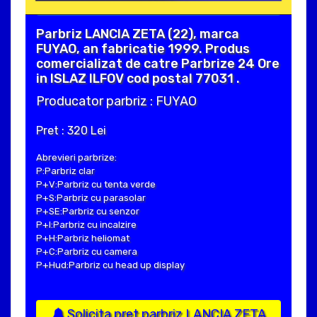
Parbriz LANCIA ZETA (22), marca
FUYAO, an fabricatie 1999. Produs
comercializat de catre Parbrize 24 Ore
in ISLAZ ILFOV cod postal 77031 .
Producator parbriz : FUYAO
Pret : 320 Lei
Abrevieri parbrize:
P:Parbriz clar
P+V:Parbriz cu tenta verde
P+S:Parbriz cu parasolar
P+SE:Parbriz cu senzor
P+I:Parbriz cu incalzire
P+H:Parbriz heliomat
P+C:Parbriz cu camera
P+Hud:Parbriz cu head up display
Solicita pret parbriz LANCIA ZETA