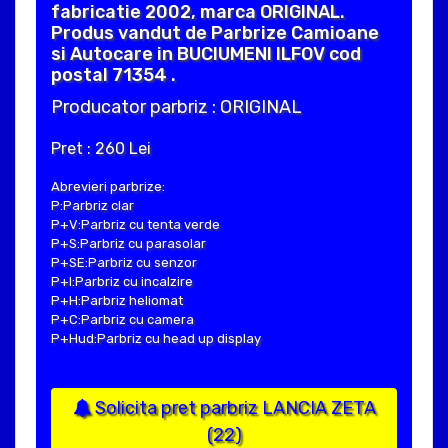
fabricatie 2002, marca ORIGINAL.
Produs vandut de Parbrize Camioane
si Autocare in BUCIUMENI ILFOV cod
postal 71354 .
Producator parbriz : ORIGINAL
Pret : 260 Lei
Abrevieri parbrize:
P:Parbriz clar
P+V:Parbriz cu tenta verde
P+S:Parbriz cu parasolar
P+SE:Parbriz cu senzor
P+I:Parbriz cu incalzire
P+H:Parbriz heliomat
P+C:Parbriz cu camera
P+Hud:Parbriz cu head up display
Solicita pret parbriz LANCIA ZETA
(22)