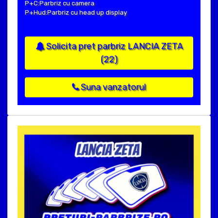
P+C:Parbriz cu camera
P+Hud:Parbriz cu head up display
Solicita pret parbriz LANCIA ZETA
(22)
Suna vanzatorul