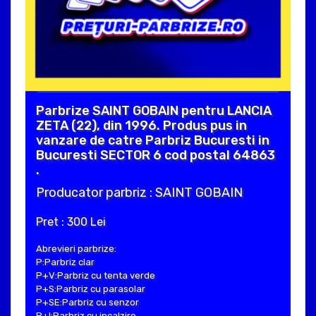
Parbrize SAINT GOBAIN pentru LANCIA
ZETA (22), din 1996. Produs pus in
vanzare de catre Parbriz Bucuresti in
Bucuresti SECTOR 6 cod postal 64863
.
Producator parbriz : SAINT GOBAIN
Pret : 300 Lei
Abrevieri parbrize:
P:Parbriz clar
P+V:Parbriz cu tenta verde
P+S:Parbriz cu parasolar
P+SE:Parbriz cu senzor
P+I:Parbriz cu incalzire