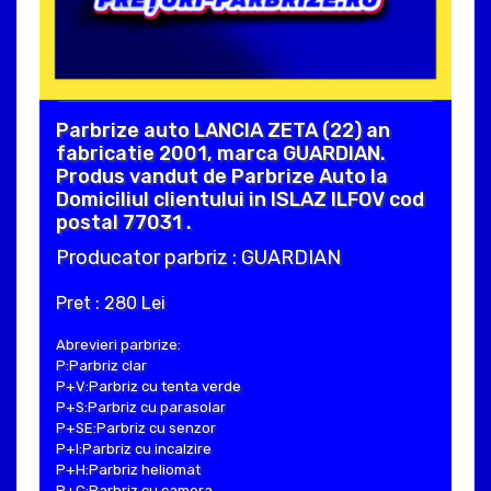
Parbrize auto LANCIA ZETA (22) an
fabricatie 2001, marca GUARDIAN.
Produs vandut de Parbrize Auto la
Domiciliul clientului in ISLAZ ILFOV cod
postal 77031 .
Producator parbriz : GUARDIAN
Pret : 280 Lei
Abrevieri parbrize:
P:Parbriz clar
P+V:Parbriz cu tenta verde
P+S:Parbriz cu parasolar
P+SE:Parbriz cu senzor
P+I:Parbriz cu incalzire
P+H:Parbriz heliomat
P+C:Parbriz cu camera