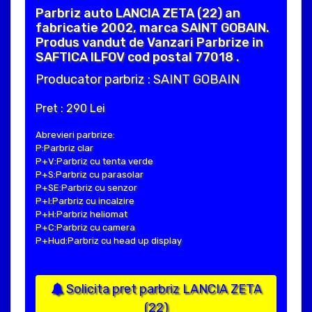
Parbriz auto LANCIA ZETA (22) an
fabricatie 2002, marca SAINT GOBAIN.
Produs vandut de Vanzari Parbrize in
SAFTICA ILFOV cod postal 77018 .
Producator parbriz : SAINT GOBAIN
Pret : 290 Lei
Abrevieri parbrize:
P:Parbriz clar
P+V:Parbriz cu tenta verde
P+S:Parbriz cu parasolar
P+SE:Parbriz cu senzor
P+I:Parbriz cu incalzire
P+H:Parbriz heliomat
P+C:Parbriz cu camera
P+Hud:Parbriz cu head up display
Solicita pret parbriz LANCIA ZETA
(22)