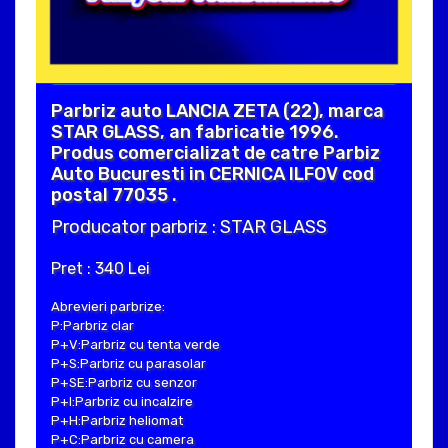
Parbriz auto LANCIA ZETA (22), marca
STAR GLASS, an fabricatie 1996.
Produs comercializat de catre Parbiz
Auto Bucuresti in CERNICA ILFOV cod
postal 77035 .
Producator parbriz : STAR GLASS
Pret : 340 Lei
Abrevieri parbrize:
P:Parbriz clar
P+V:Parbriz cu tenta verde
P+S:Parbriz cu parasolar
P+SE:Parbriz cu senzor
P+I:Parbriz cu incalzire
P+H:Parbriz heliomat
P+C:Parbriz cu camera