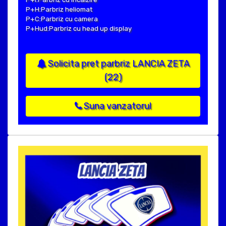
P+H:Parbriz heliomat
P+C:Parbriz cu camera
P+Hud:Parbriz cu head up display
Solicita pret parbriz LANCIA ZETA
(22)
Suna vanzatorul