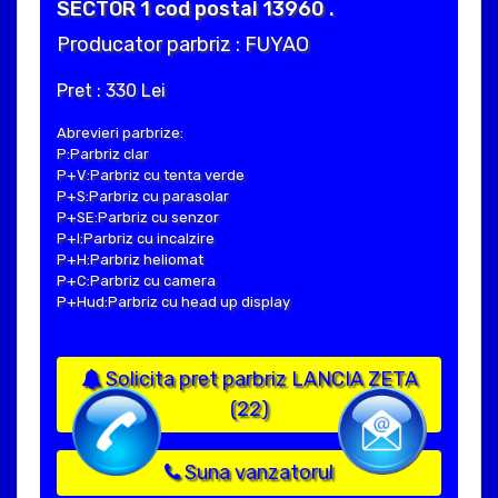
SECTOR 1 cod postal 13960 .
Producator parbriz : FUYAO
Pret : 330 Lei
Abrevieri parbrize:
P:Parbriz clar
P+V:Parbriz cu tenta verde
P+S:Parbriz cu parasolar
P+SE:Parbriz cu senzor
P+I:Parbriz cu incalzire
P+H:Parbriz heliomat
P+C:Parbriz cu camera
P+Hud:Parbriz cu head up display
Solicita pret parbriz LANCIA ZETA
(22)
Suna vanzatorul