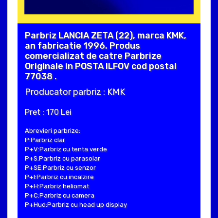
Parbriz LANCIA ZETA (22), marca KMK,
an fabricatie 1996. Produs
comercializat de catre Parbrize
Originale in POSTA ILFOV cod postal
77038 .
Producator parbriz : KMK
Pret : 170 Lei
Abrevieri parbrize:
P:Parbriz clar
P+V:Parbriz cu tenta verde
P+S:Parbriz cu parasolar
P+SE:Parbriz cu senzor
P+I:Parbriz cu incalzire
P+H:Parbriz heliomat
P+C:Parbriz cu camera
P+Hud:Parbriz cu head up display