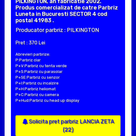
PILKINGTON, an fabricatie 2002.
Produs comercializat de catre Parbriz
Luneta in Bucuresti SECTOR 4 cod
postal 41983 .
Producator parbriz : PILKINGTON
Pret : 370 Lei
Abrevieri parbrize:
P:Parbriz clar
P+V:Parbriz cu tenta verde
P+S:Parbriz cu parasolar
P+SE:Parbriz cu senzor
P+I:Parbriz cu incalzire
P+H:Parbriz heliomat
P+C:Parbriz cu camera
P+Hud:Parbriz cu head up display
Solicita pret parbriz LANCIA ZETA
(22)