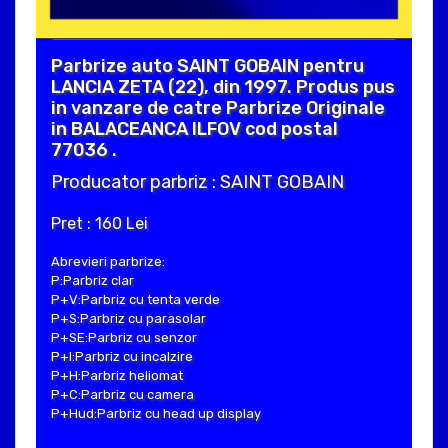
Parbrize auto SAINT GOBAIN pentru
LANCIA ZETA (22), din 1997. Produs pus
in vanzare de catre Parbrize Originale
in BALACEANCA ILFOV cod postal
77036 .
Producator parbriz : SAINT GOBAIN
Pret : 160 Lei
Abrevieri parbrize:
P:Parbriz clar
P+V:Parbriz cu tenta verde
P+S:Parbriz cu parasolar
P+SE:Parbriz cu senzor
P+I:Parbriz cu incalzire
P+H:Parbriz heliomat
P+C:Parbriz cu camera
P+Hud:Parbriz cu head up display