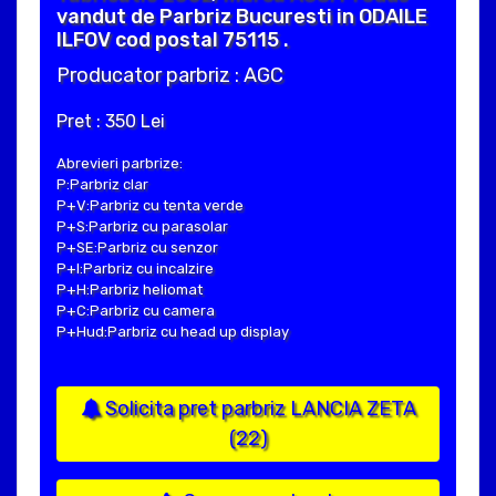
vandut de Parbriz Bucuresti in ODAILE
ILFOV cod postal 75115 .
Producator parbriz : AGC
Pret : 350 Lei
Abrevieri parbrize:
P:Parbriz clar
P+V:Parbriz cu tenta verde
P+S:Parbriz cu parasolar
P+SE:Parbriz cu senzor
P+I:Parbriz cu incalzire
P+H:Parbriz heliomat
P+C:Parbriz cu camera
P+Hud:Parbriz cu head up display
Solicita pret parbriz LANCIA ZETA
(22)