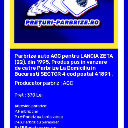
Parbrize auto AGC pentru LANCIA ZETA
(22), din 1995. Produs pus in vanzare
de catre Parbrize La Domiciliu in
Bucuresti SECTOR 4 cod postal 41891 .
Producator parbriz : AGC
Pret : 370 Lei
Abrevieri parbrize:
P:Parbriz clar
P+V:Parbriz cu tenta verde
P+S:Parbriz cu parasolar
P+SE:Parbriz cu senzor