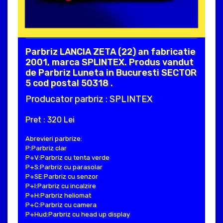
Parbriz LANCIA ZETA (22) an fabricatie
2001, marca SPLINTEX. Produs vandut
de Parbriz Luneta in Bucuresti SECTOR
5 cod postal 50318 .
Producator parbriz : SPLINTEX
Pret : 320 Lei
Abrevieri parbrize:
P:Parbriz clar
P+V:Parbriz cu tenta verde
P+S:Parbriz cu parasolar
P+SE:Parbriz cu senzor
P+I:Parbriz cu incalzire
P+H:Parbriz heliomat
P+C:Parbriz cu camera
P+Hud:Parbriz cu head up display