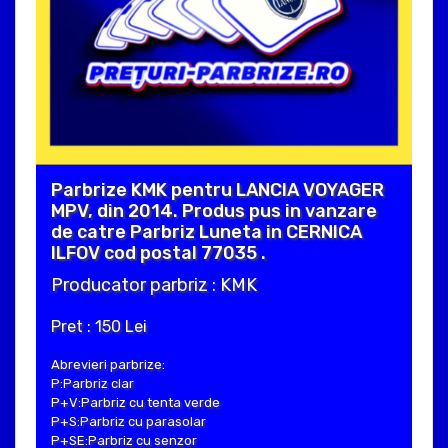
Parbrize KMK pentru LANCIA VOYAGER
MPV, din 2014. Produs pus in vanzare
de catre Parbriz Luneta in CERNICA
ILFOV cod postal 77035 .
Producator parbriz : KMK
Pret : 150 Lei
Abrevieri parbrize:
P:Parbriz clar
P+V:Parbriz cu tenta verde
P+S:Parbriz cu parasolar
P+SE:Parbriz cu senzor