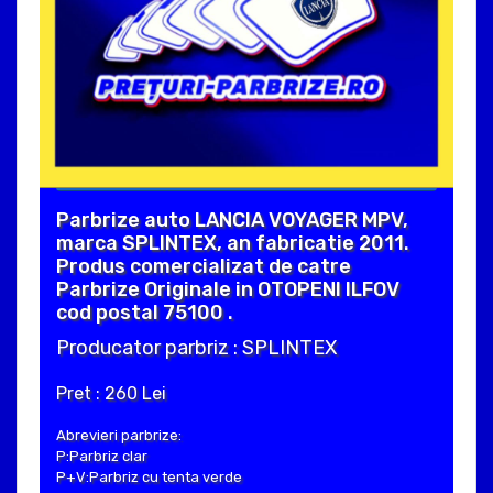
Parbrize auto LANCIA VOYAGER MPV,
marca SPLINTEX, an fabricatie 2011.
Produs comercializat de catre
Parbrize Originale in OTOPENI ILFOV
cod postal 75100 .
Producator parbriz : SPLINTEX
Pret : 260 Lei
Abrevieri parbrize:
P:Parbriz clar
P+V:Parbriz cu tenta verde