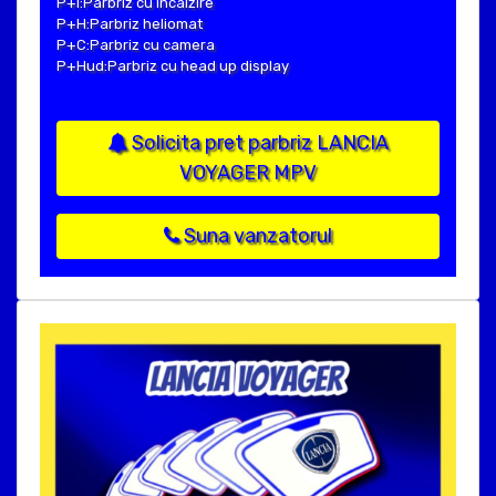
P+I:Parbriz cu incalzire
P+H:Parbriz heliomat
P+C:Parbriz cu camera
P+Hud:Parbriz cu head up display
Solicita pret parbriz LANCIA
VOYAGER MPV
Suna vanzatorul