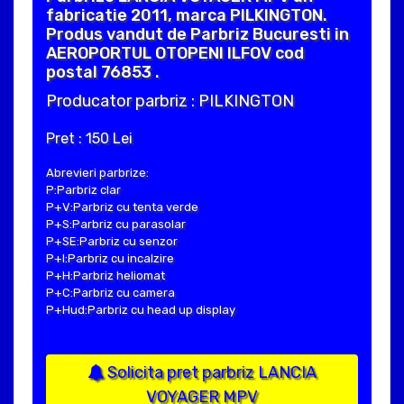
fabricatie 2011, marca PILKINGTON.
Produs vandut de Parbriz Bucuresti in
AEROPORTUL OTOPENI ILFOV cod
postal 76853 .
Producator parbriz : PILKINGTON
Pret : 150 Lei
Abrevieri parbrize:
P:Parbriz clar
P+V:Parbriz cu tenta verde
P+S:Parbriz cu parasolar
P+SE:Parbriz cu senzor
P+I:Parbriz cu incalzire
P+H:Parbriz heliomat
P+C:Parbriz cu camera
P+Hud:Parbriz cu head up display
Solicita pret parbriz LANCIA
VOYAGER MPV