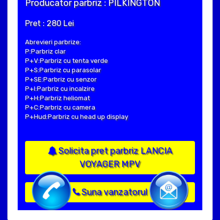
Producator parbriz : PILKINGTON
Pret : 280 Lei
Abrevieri parbrize:
P:Parbriz clar
P+V:Parbriz cu tenta verde
P+S:Parbriz cu parasolar
P+SE:Parbriz cu senzor
P+I:Parbriz cu incalzire
P+H:Parbriz heliomat
P+C:Parbriz cu camera
P+Hud:Parbriz cu head up display
Solicita pret parbriz LANCIA
VOYAGER MPV
Suna vanzatorul