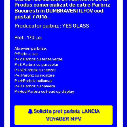
Produs comercializat de catre Parbriz
Bucuresti in DUMBRAVENI ILFOV cod
postal 77016 .
Producator parbriz : YES GLASS
Pret : 170 Lei
Abrevieri parbrize:
P:Parbriz clar
P+V:Parbriz cu tenta verde
P+S:Parbriz cu parasolar
P+SE:Parbriz cu senzor
P+I:Parbriz cu incalzire
P+H:Parbriz heliomat
P+C:Parbriz cu camera
P+Hud:Parbriz cu head up display
Solicita pret parbriz LANCIA
VOYAGER MPV