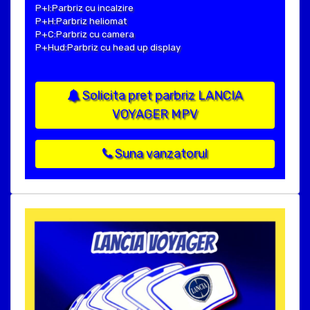
P+I:Parbriz cu incalzire
P+H:Parbriz heliomat
P+C:Parbriz cu camera
P+Hud:Parbriz cu head up display
Solicita pret parbriz LANCIA
VOYAGER MPV
Suna vanzatorul