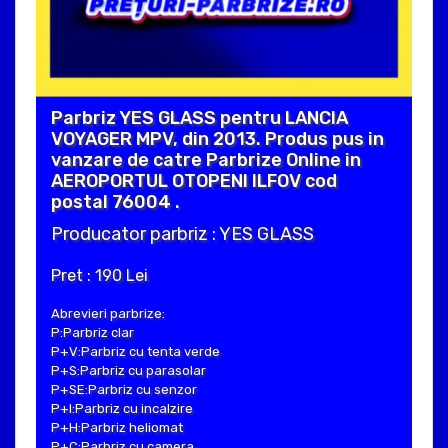
Parbriz YES GLASS pentru LANCIA
VOYAGER MPV, din 2013. Produs pus in
vanzare de catre Parbrize Online in
AEROPORTUL OTOPENI ILFOV cod
postal 76004 .
Producator parbriz : YES GLASS
Pret : 190 Lei
Abrevieri parbrize:
P:Parbriz clar
P+V:Parbriz cu tenta verde
P+S:Parbriz cu parasolar
P+SE:Parbriz cu senzor
P+I:Parbriz cu incalzire
P+H:Parbriz heliomat
P+C:Parbriz cu camera