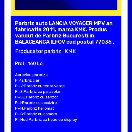
Parbriz auto LANCIA VOYAGER MPV an
fabricatie 2011, marca KMK. Produs
vandut de Parbriz Bucuresti in
BALACEANCA ILFOV cod postal 77036 .
Producator parbriz : KMK
Pret : 160 Lei
Abrevieri parbrize:
P:Parbriz clar
P+V:Parbriz cu tenta verde
P+S:Parbriz cu parasolar
P+SE:Parbriz cu senzor
P+I:Parbriz cu incalzire
P+H:Parbriz heliomat
P+C:Parbriz cu camera
P+Hud:Parbriz cu head up display