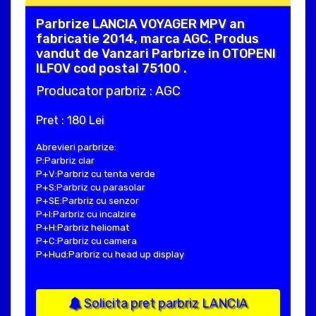
Parbrize LANCIA VOYAGER MPV an
fabricatie 2014, marca AGC. Produs
vandut de Vanzari Parbrize in OTOPENI
ILFOV cod postal 75100 .
Producator parbriz : AGC
Pret : 180 Lei
Abrevieri parbrize:
P:Parbriz clar
P+V:Parbriz cu tenta verde
P+S:Parbriz cu parasolar
P+SE:Parbriz cu senzor
P+I:Parbriz cu incalzire
P+H:Parbriz heliomat
P+C:Parbriz cu camera
P+Hud:Parbriz cu head up display
Solicita pret parbriz LANCIA