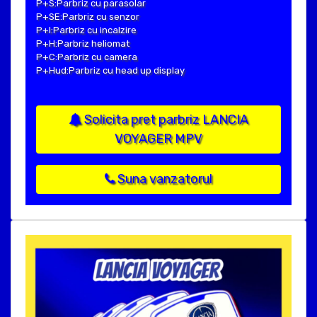
P+S:Parbriz cu parasolar
P+SE:Parbriz cu senzor
P+I:Parbriz cu incalzire
P+H:Parbriz heliomat
P+C:Parbriz cu camera
P+Hud:Parbriz cu head up display
Solicita pret parbriz LANCIA
VOYAGER MPV
Suna vanzatorul