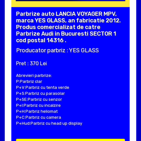
Parbrize auto LANCIA VOYAGER MPV,
marca YES GLASS, an fabricatie 2012.
Produs comercializat de catre
Parbrize Audi in Bucuresti SECTOR 1
cod postal 14316 .
Producator parbriz : YES GLASS
Pret : 370 Lei
Abrevieri parbrize:
P:Parbriz clar
P+V:Parbriz cu tenta verde
P+S:Parbriz cu parasolar
P+SE:Parbriz cu senzor
P+I:Parbriz cu incalzire
P+H:Parbriz heliomat
P+C:Parbriz cu camera
P+Hud:Parbriz cu head up display