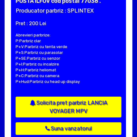
POSTA ILFOV cod postal 77038 .
Producator parbriz : SPLINTEX
Pret : 200 Lei
Abrevieri parbrize:
P:Parbriz clar
P+V:Parbriz cu tenta verde
P+S:Parbriz cu parasolar
P+SE:Parbriz cu senzor
P+I:Parbriz cu incalzire
P+H:Parbriz heliomat
P+C:Parbriz cu camera
P+Hud:Parbriz cu head up display
Solicita pret parbriz LANCIA
VOYAGER MPV
Suna vanzatorul