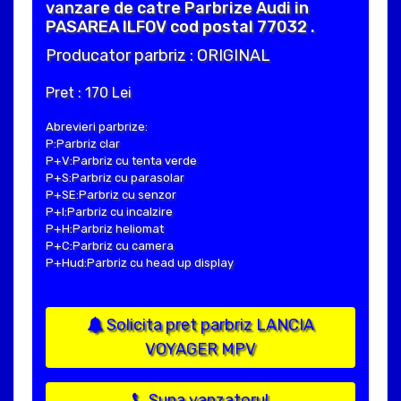
vanzare de catre Parbrize Audi in
PASAREA ILFOV cod postal 77032 .
Producator parbriz : ORIGINAL
Pret : 170 Lei
Abrevieri parbrize:
P:Parbriz clar
P+V:Parbriz cu tenta verde
P+S:Parbriz cu parasolar
P+SE:Parbriz cu senzor
P+I:Parbriz cu incalzire
P+H:Parbriz heliomat
P+C:Parbriz cu camera
P+Hud:Parbriz cu head up display
Solicita pret parbriz LANCIA
VOYAGER MPV
Suna vanzatorul