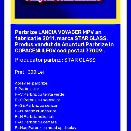
Parbrize LANCIA VOYAGER MPV an
fabricatie 2011, marca STAR GLASS.
Produs vandut de Anunturi Parbrize in
COPACENI ILFOV cod postal 77009 .
Producator parbriz : STAR GLASS
Pret : 300 Lei
Abrevieri parbrize:
P:Parbriz clar
P+V:Parbriz cu tenta verde
P+S:Parbriz cu parasolar
P+SE:Parbriz cu senzor
P+I:Parbriz cu incalzire
P+H:Parbriz heliomat
P+C:Parbriz cu camera
P+Hud:Parbriz cu head up display