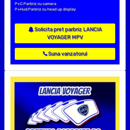
P+C:Parbriz cu camera
P+Hud:Parbriz cu head up display
Solicita pret parbriz LANCIA
VOYAGER MPV
Suna vanzatorul