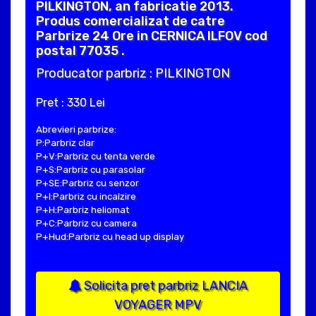
PILKINGTON, an fabricatie 2013.
Produs comercializat de catre
Parbrize 24 Ore in CERNICA ILFOV cod
postal 77035 .
Producator parbriz : PILKINGTON
Pret : 330 Lei
Abrevieri parbrize:
P:Parbriz clar
P+V:Parbriz cu tenta verde
P+S:Parbriz cu parasolar
P+SE:Parbriz cu senzor
P+I:Parbriz cu incalzire
P+H:Parbriz heliomat
P+C:Parbriz cu camera
P+Hud:Parbriz cu head up display
Solicita pret parbriz LANCIA
VOYAGER MPV