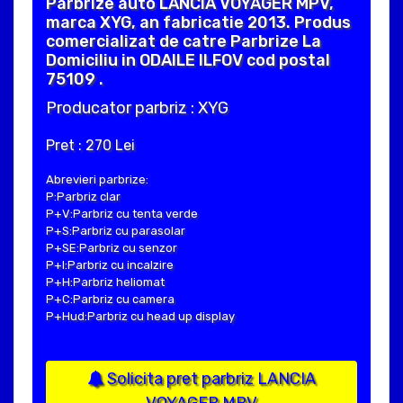
Parbrize auto LANCIA VOYAGER MPV,
marca XYG, an fabricatie 2013. Produs
comercializat de catre Parbrize La
Domiciliu in ODAILE ILFOV cod postal
75109 .
Producator parbriz : XYG
Pret : 270 Lei
Abrevieri parbrize:
P:Parbriz clar
P+V:Parbriz cu tenta verde
P+S:Parbriz cu parasolar
P+SE:Parbriz cu senzor
P+I:Parbriz cu incalzire
P+H:Parbriz heliomat
P+C:Parbriz cu camera
P+Hud:Parbriz cu head up display
Solicita pret parbriz LANCIA