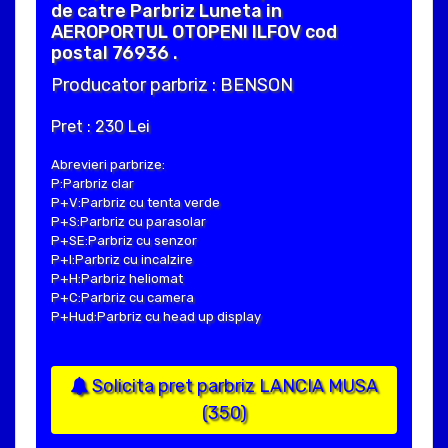
de catre Parbriz Luneta in
AEROPORTUL OTOPENI ILFOV cod
postal 76936 .
Producator parbriz : BENSON
Pret : 230 Lei
Abrevieri parbrize:
P:Parbriz clar
P+V:Parbriz cu tenta verde
P+S:Parbriz cu parasolar
P+SE:Parbriz cu senzor
P+I:Parbriz cu incalzire
P+H:Parbriz heliomat
P+C:Parbriz cu camera
P+Hud:Parbriz cu head up display
Solicita pret parbriz LANCIA MUSA
(350)