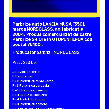
Parbrize auto LANCIA MUSA (350),
marca NORDGLASS, an fabricatie
2004. Produs comercializat de catre
Parbrize 24 Ore in OTOPENI ILFOV cod
postal 75100 .
Producator parbriz : NORDGLASS
Pret : 230 Lei
Abrevieri parbrize:
P:Parbriz clar
P+V:Parbriz cu tenta verde
P+S:Parbriz cu parasolar
P+SE:Parbriz cu senzor
P+I:Parbriz cu incalzire
P+H:Parbriz heliomat
P+C:Parbriz cu camera
P+Hud:Parbriz cu head up display