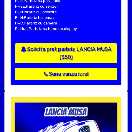
P+S:Parbriz cu parasolar
P+SE:Parbriz cu senzor
P+I:Parbriz cu incalzire
P+H:Parbriz heliomat
P+C:Parbriz cu camera
P+Hud:Parbriz cu head up display
Solicita pret parbriz LANCIA MUSA
(350)
Suna vanzatorul