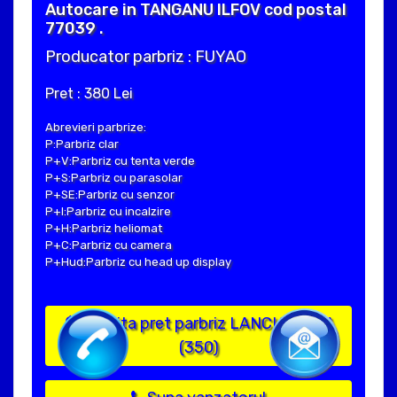
Autocare in TANGANU ILFOV cod postal
77039 .
Producator parbriz : FUYAO
Pret : 380 Lei
Abrevieri parbrize:
P:Parbriz clar
P+V:Parbriz cu tenta verde
P+S:Parbriz cu parasolar
P+SE:Parbriz cu senzor
P+I:Parbriz cu incalzire
P+H:Parbriz heliomat
P+C:Parbriz cu camera
P+Hud:Parbriz cu head up display
Solicita pret parbriz LANCIA MUSA
(350)