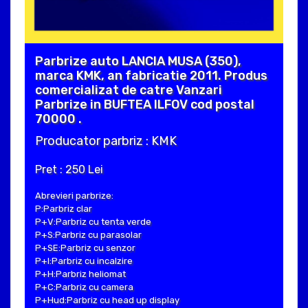
Parbrize auto LANCIA MUSA (350),
marca KMK, an fabricatie 2011. Produs
comercializat de catre Vanzari
Parbrize in BUFTEA ILFOV cod postal
70000 .
Producator parbriz : KMK
Pret : 250 Lei
Abrevieri parbrize:
P:Parbriz clar
P+V:Parbriz cu tenta verde
P+S:Parbriz cu parasolar
P+SE:Parbriz cu senzor
P+I:Parbriz cu incalzire
P+H:Parbriz heliomat
P+C:Parbriz cu camera
P+Hud:Parbriz cu head up display