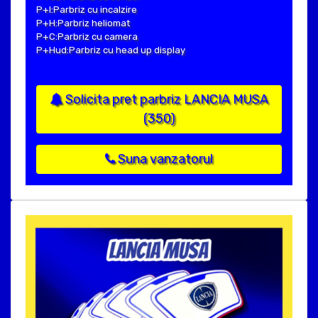
P+I:Parbriz cu incalzire
P+H:Parbriz heliomat
P+C:Parbriz cu camera
P+Hud:Parbriz cu head up display
Solicita pret parbriz LANCIA MUSA
(350)
Suna vanzatorul