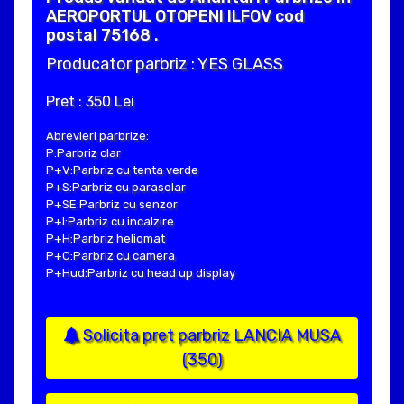
AEROPORTUL OTOPENI ILFOV cod
postal 75168 .
Producator parbriz : YES GLASS
Pret : 350 Lei
Abrevieri parbrize:
P:Parbriz clar
P+V:Parbriz cu tenta verde
P+S:Parbriz cu parasolar
P+SE:Parbriz cu senzor
P+I:Parbriz cu incalzire
P+H:Parbriz heliomat
P+C:Parbriz cu camera
P+Hud:Parbriz cu head up display
Solicita pret parbriz LANCIA MUSA
(350)