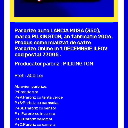
Parbrize auto LANCIA MUSA (350),
marca PILKINGTON, an fabricatie 2006.
Produs comercializat de catre
Parbrize Online in 1 DECEMBRIE ILFOV
cod postal 77005 .
Producator parbriz : PILKINGTON
Pret : 300 Lei
Abrevieri parbrize:
P:Parbriz clar
P+V:Parbriz cu tenta verde
P+S:Parbriz cu parasolar
P+SE:Parbriz cu senzor
P+I:Parbriz cu incalzire
P+H:Parbriz heliomat
P+C:Parbriz cu camera