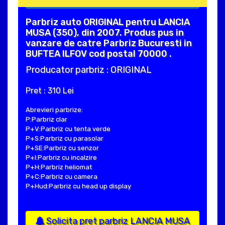
Parbriz auto ORIGINAL pentru LANCIA
MUSA (350), din 2007. Produs pus in
vanzare de catre Parbriz Bucuresti in
BUFTEA ILFOV cod postal 70000 .
Producator parbriz : ORIGINAL
Pret : 310 Lei
Abrevieri parbrize:
P:Parbriz clar
P+V:Parbriz cu tenta verde
P+S:Parbriz cu parasolar
P+SE:Parbriz cu senzor
P+I:Parbriz cu incalzire
P+H:Parbriz heliomat
P+C:Parbriz cu camera
P+Hud:Parbriz cu head up display
Solicita pret parbriz LANCIA MUSA