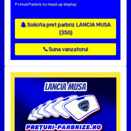
P+Hud:Parbriz cu head up display
Solicita pret parbriz LANCIA MUSA
(350)
Suna vanzatorul