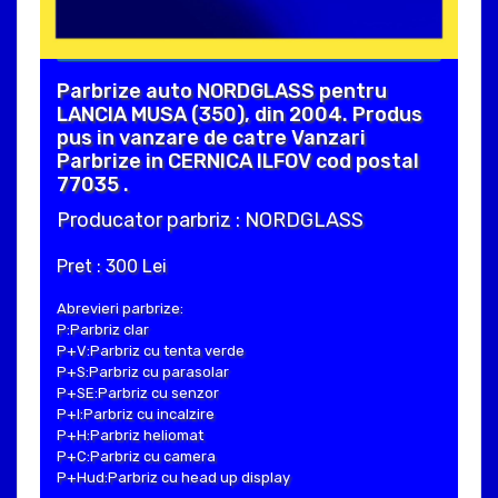
Parbrize auto NORDGLASS pentru
LANCIA MUSA (350), din 2004. Produs
pus in vanzare de catre Vanzari
Parbrize in CERNICA ILFOV cod postal
77035 .
Producator parbriz : NORDGLASS
Pret : 300 Lei
Abrevieri parbrize:
P:Parbriz clar
P+V:Parbriz cu tenta verde
P+S:Parbriz cu parasolar
P+SE:Parbriz cu senzor
P+I:Parbriz cu incalzire
P+H:Parbriz heliomat
P+C:Parbriz cu camera
P+Hud:Parbriz cu head up display