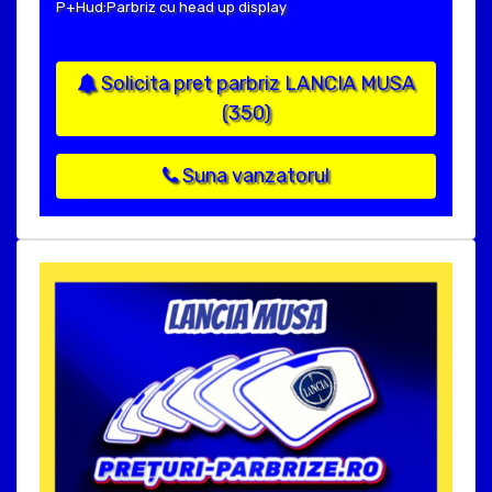
P+Hud:Parbriz cu head up display
Solicita pret parbriz LANCIA MUSA
(350)
Suna vanzatorul