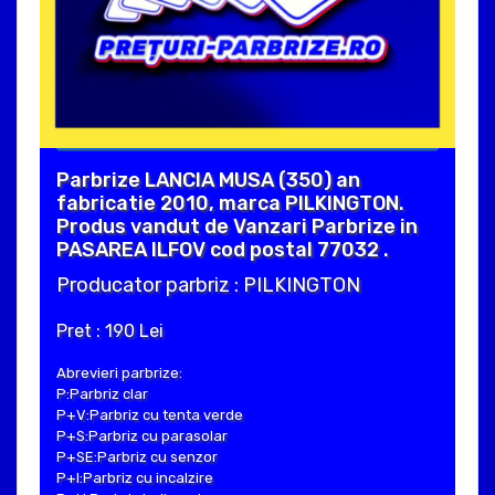
Parbrize LANCIA MUSA (350) an
fabricatie 2010, marca PILKINGTON.
Produs vandut de Vanzari Parbrize in
PASAREA ILFOV cod postal 77032 .
Producator parbriz : PILKINGTON
Pret : 190 Lei
Abrevieri parbrize:
P:Parbriz clar
P+V:Parbriz cu tenta verde
P+S:Parbriz cu parasolar
P+SE:Parbriz cu senzor
P+I:Parbriz cu incalzire