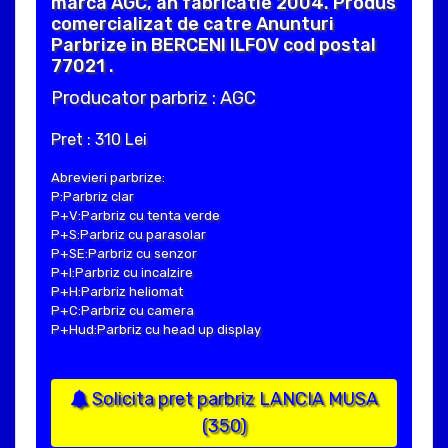
marca AGC, an fabricatie 2004. Produs
comercializat de catre Anunturi
Parbrize in BERCENI ILFOV cod postal
77021 .
Producator parbriz : AGC
Pret : 310 Lei
Abrevieri parbrize:
P:Parbriz clar
P+V:Parbriz cu tenta verde
P+S:Parbriz cu parasolar
P+SE:Parbriz cu senzor
P+I:Parbriz cu incalzire
P+H:Parbriz heliomat
P+C:Parbriz cu camera
P+Hud:Parbriz cu head up display
Solicita pret parbriz LANCIA MUSA
(350)