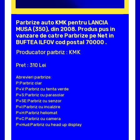
Parbrize auto KMK pentru LANCIA
MUSA (350), din 2008. Produs pus in
vanzare de catre Parbrize pe Net in
BUFTEA ILFOV cod postal 70000 .
Producator parbriz : KMK
Pret : 310 Lei
Abrevieri parbrize:
P:Parbriz clar
P+V:Parbriz cu tenta verde
P+S:Parbriz cu parasolar
P+SE:Parbriz cu senzor
P+I:Parbriz cu incalzire
P+H:Parbriz heliomat
P+C:Parbriz cu camera
P+Hud:Parbriz cu head up display