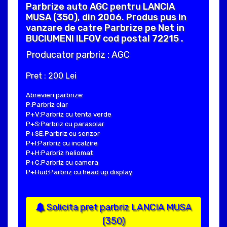
Parbrize auto AGC pentru LANCIA
MUSA (350), din 2006. Produs pus in
vanzare de catre Parbrize pe Net in
BUCIUMENI ILFOV cod postal 72215 .
Producator parbriz : AGC
Pret : 200 Lei
Abrevieri parbrize:
P:Parbriz clar
P+V:Parbriz cu tenta verde
P+S:Parbriz cu parasolar
P+SE:Parbriz cu senzor
P+I:Parbriz cu incalzire
P+H:Parbriz heliomat
P+C:Parbriz cu camera
P+Hud:Parbriz cu head up display
Solicita pret parbriz LANCIA MUSA
(350)