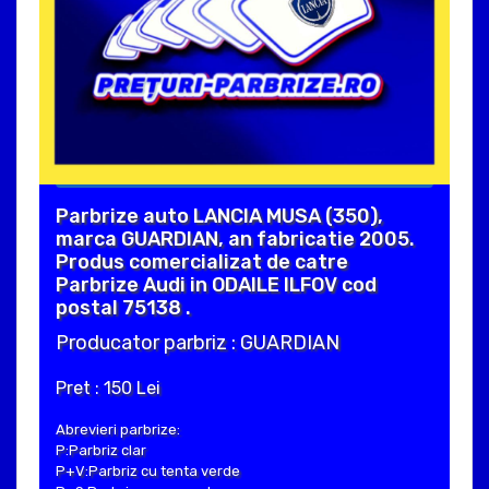
Parbrize auto LANCIA MUSA (350),
marca GUARDIAN, an fabricatie 2005.
Produs comercializat de catre
Parbrize Audi in ODAILE ILFOV cod
postal 75138 .
Producator parbriz : GUARDIAN
Pret : 150 Lei
Abrevieri parbrize:
P:Parbriz clar
P+V:Parbriz cu tenta verde