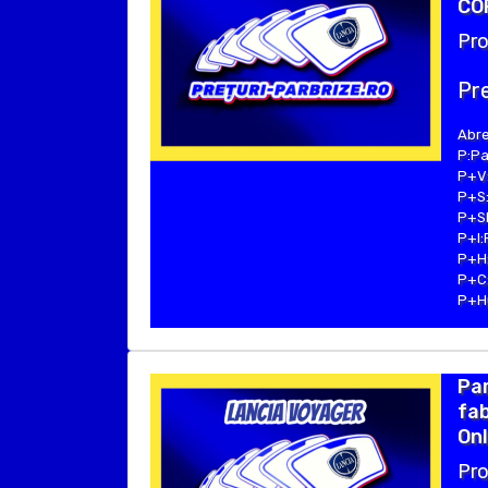
COP
Pro
Pre
Abre
P:Pa
P+V:
P+S:
P+SE
P+I:
P+H:
P+C:
P+Hu
Pa
fab
Onl
Pro