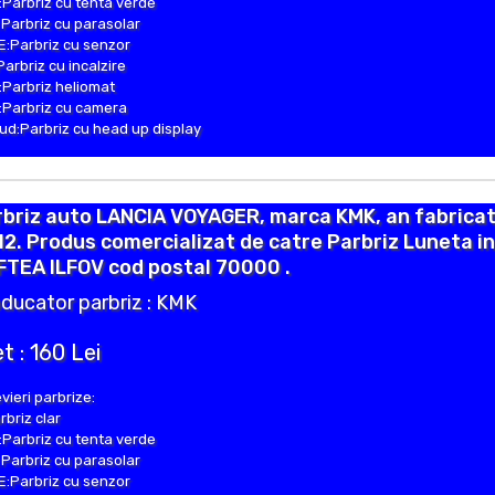
Parbriz cu tenta verde
Parbriz cu parasolar
:Parbriz cu senzor
Parbriz cu incalzire
Parbriz heliomat
Parbriz cu camera
d:Parbriz cu head up display
briz auto LANCIA VOYAGER, marca KMK, an fabricat
2. Produs comercializat de catre Parbriz Luneta in
FTEA ILFOV cod postal 70000 .
ducator parbriz : KMK
t : 160 Lei
vieri parbrize:
rbriz clar
Parbriz cu tenta verde
Parbriz cu parasolar
:Parbriz cu senzor