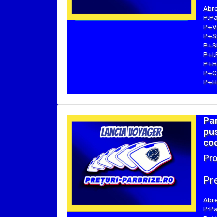
Abre
P:Pa
P+V:
P+S:
P+SE
P+I:
P+H:
P+C:
P+Hu
Pa
pus
cod
Pro
Pre
Abre
P:Pa