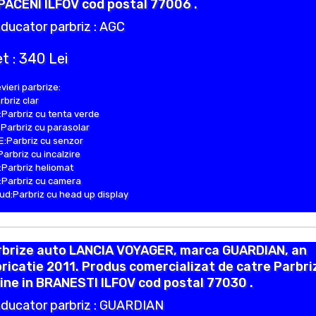
ACENI ILFOV cod postal 77006 .
ducator parbriz : AGC
t : 340 Lei
vieri parbrize:
rbriz clar
Parbriz cu tenta verde
Parbriz cu parasolar
:Parbriz cu senzor
Parbriz cu incalzire
Parbriz heliomat
Parbriz cu camera
d:Parbriz cu head up display
rbrize auto LANCIA VOYAGER, marca GUARDIAN, an
ricatie 2011. Produs comercializat de catre Parbri
ine in BRANESTI ILFOV cod postal 77030 .
ducator parbriz : GUARDIAN