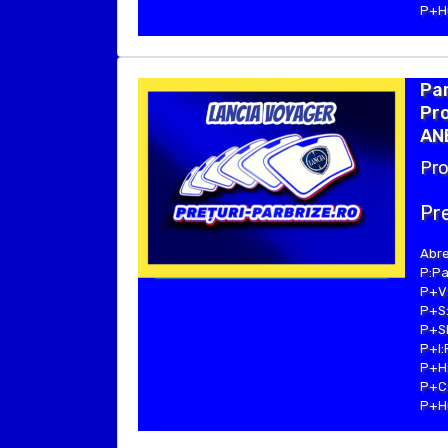
P+Hu
Pa
Pro
ANE
Pro
Pre
Abre
P:Pa
P+V:
P+S:
P+SE
P+I:
P+H:
P+C:
P+Hu