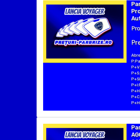
Par
Pro
Aut
Pro
Pre
Abre
P:Pa
P+V:
P+S:
P+SE
P+I:
P+H:
P+C:
P+Hu
Par
AGC