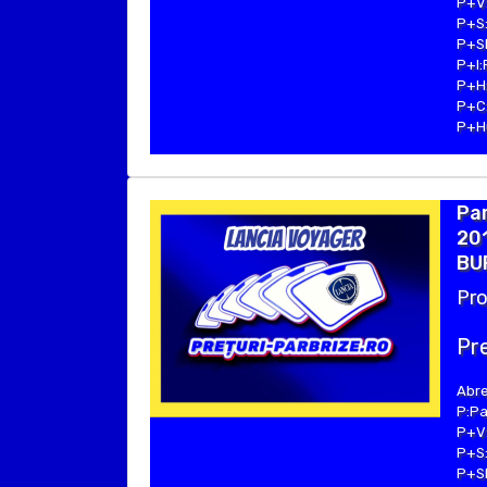
P+V:
P+S:
P+SE
P+I:
P+H:
P+C:
P+Hu
Par
201
BU
Pro
Pre
Abre
P:Pa
P+V:
P+S:
P+SE