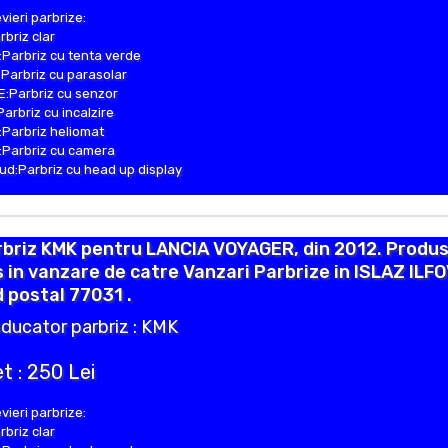
vieri parbrize:
rbriz clar
Parbriz cu tenta verde
Parbriz cu parasolar
:Parbriz cu senzor
Parbriz cu incalzire
Parbriz heliomat
Parbriz cu camera
d:Parbriz cu head up display
rbriz KMK pentru LANCIA VOYAGER, din 2012. Produ
 in vanzare de catre Vanzari Parbrize in ISLAZ ILF
 postal 77031 .
ducator parbriz : KMK
t : 250 Lei
vieri parbrize:
rbriz clar