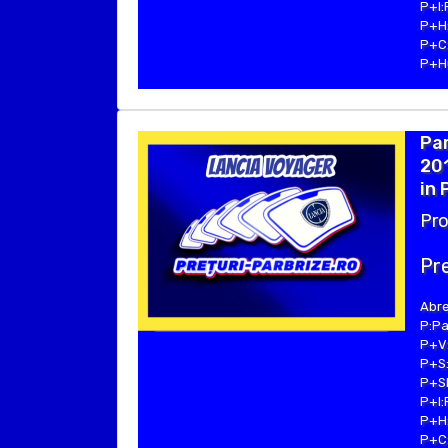
P+I:
P+H:
P+C:
P+Hu
Pa
201
in 
Pro
Pre
Abre
P:Pa
P+V:
P+S:
P+SE
P+I:
P+H:
P+C: