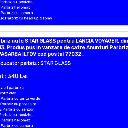
Parbriz cu incalzire
Parbriz heliomat
Parbriz cu camera
d:Parbriz cu head up display
rbriz auto STAR GLASS pentru LANCIA VOYAGER, di
3. Produs pus in vanzare de catre Anunturi Parbri
PASAREA ILFOV cod postal 77032 .
ducator parbriz : STAR GLASS
t : 340 Lei
vieri parbrize:
rbriz clar
Parbriz cu tenta verde
Parbriz cu parasolar
:Parbriz cu senzor
Parbriz cu incalzire
Parbriz heliomat
Parbriz cu camera