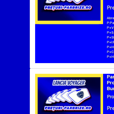
Pre
Abre
P:Pa
P+V:
P+S:
P+SE
P+I:
P+H:
P+C:
P+Hu
Pa
Pro
Buc
Pro
Pre