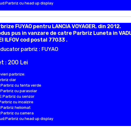
d:Parbriz cu head up display
rbrize FUYAO pentru LANCIA VOYAGER, din 2012.
dus pus in vanzare de catre Parbriz Luneta in VAD
I ILFOV cod postal 77033 .
ducator parbriz : FUYAO
t : 200 Lei
vieri parbrize:
rbriz clar
Parbriz cu tenta verde
Parbriz cu parasolar
:Parbriz cu senzor
Parbriz cu incalzire
Parbriz heliomat
Parbriz cu camera
d:Parbriz cu head up display