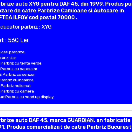
brize auto XYG pentru DAF 45, din 1999. Produs pu
zare de catre Parbrize Camioane si Autocare in
FTEA ILFOV cod postal 70000 .
ducator parbriz : XYG
t : 560 Lei
vieri parbrize:
rbriz clar
Parbriz cu tenta verde
Parbriz cu parasolar
:Parbriz cu senzor
Parbriz cu incalzire
Parbriz heliomat
Parbriz cu camera
d:Parbriz cu head up display
brize auto DAF 45, marca GUARDIAN, an fabricatie
1. Produs comercializat de catre Parbriz Bucuresti