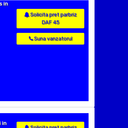
s in
Solicita pret parbriz
DAF 45
Suna vanzatorul
 in
Solicita pret parbriz