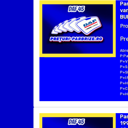
Par
van
BU
Pro
Pre
Abre
P:Pa
P+V:
P+S:
P+SE
P+I:
P+H:
P+C:
P+Hu
Par
199