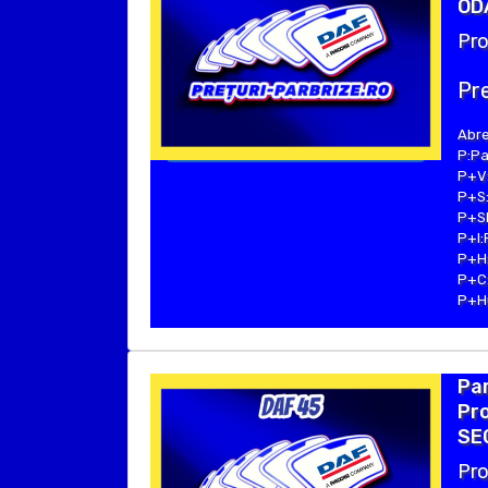
ODA
Pro
Pre
Abre
P:Pa
P+V:
P+S:
P+SE
P+I:
P+H:
P+C:
P+Hu
Par
Pro
SEC
Pro