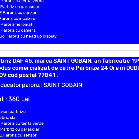
Parbriz cu tenta verde
Parbriz cu parasolar
:Parbriz cu senzor
Parbriz cu incalzire
Parbriz heliomat
Parbriz cu camera
d:Parbriz cu head up display
briz DAF 45, marca SAINT GOBAIN, an fabricatie 19
dus comercializat de catre Parbrize 24 Ore in DUD
OV cod postal 77041 .
ducator parbriz : SAINT GOBAIN
t : 360 Lei
vieri parbrize:
rbriz clar
Parbriz cu tenta verde
Parbriz cu parasolar
:Parbriz cu senzor