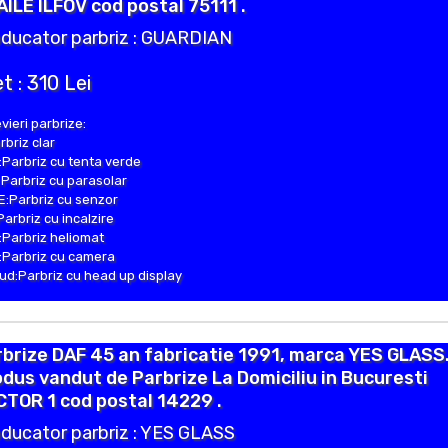
ILE ILFOV cod postal 75111 .
ducator parbriz : GUARDIAN
t : 310 Lei
vieri parbrize:
rbriz clar
Parbriz cu tenta verde
Parbriz cu parasolar
:Parbriz cu senzor
Parbriz cu incalzire
Parbriz heliomat
Parbriz cu camera
d:Parbriz cu head up display
brize DAF 45 an fabricatie 1991, marca YES GLASS
dus vandut de Parbrize La Domiciliu in Bucuresti
TOR 1 cod postal 14229 .
ducator parbriz : YES GLASS