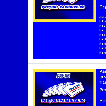
Pre
Abre
P:Pa
P+V:
P+S:
P+SE
P+I:
P+H:
P+C:
P+Hu
Pa
in 
1 c
Pro
Pre