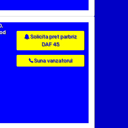
O.
cod
Solicita pret parbriz
DAF 45
Suna vanzatorul