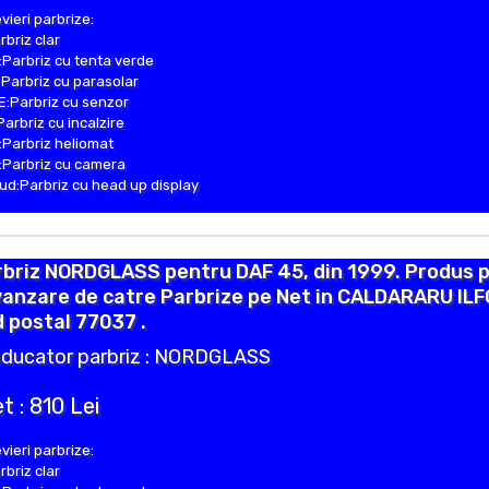
vieri parbrize:
rbriz clar
Parbriz cu tenta verde
Parbriz cu parasolar
:Parbriz cu senzor
Parbriz cu incalzire
Parbriz heliomat
Parbriz cu camera
d:Parbriz cu head up display
rbriz NORDGLASS pentru DAF 45, din 1999. Produs 
vanzare de catre Parbrize pe Net in CALDARARU IL
 postal 77037 .
ducator parbriz : NORDGLASS
t : 810 Lei
vieri parbrize:
rbriz clar