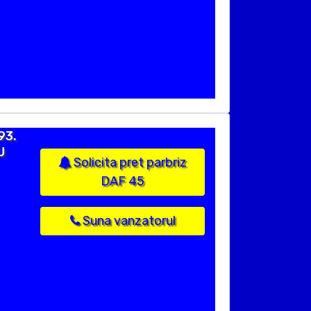
93.
U
Solicita pret parbriz
DAF 45
Suna vanzatorul