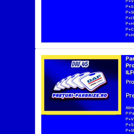
P+V:
P+S:
P+SE
P+I:
P+H:
P+C:
P+Hu
Par
Pro
ILF
Pro
Pre
Abre
P:Pa
P+V:
P+S:
P+SE