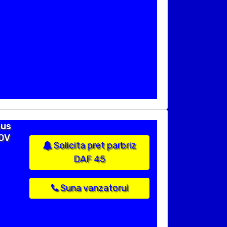
pus
FOV
Solicita pret parbriz
DAF 45
Suna vanzatorul