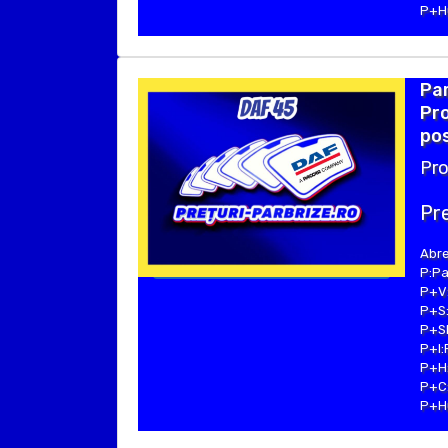
P+Hu
Par
Pro
pos
Pro
Pre
Abre
P:Pa
P+V:
P+S:
P+SE
P+I:
P+H:
P+C:
P+Hu