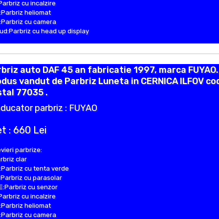
Parbriz cu incalzire
Parbriz heliomat
Parbriz cu camera
d:Parbriz cu head up display
briz auto DAF 45 an fabricatie 1997, marca FUYAO.
dus vandut de Parbriz Luneta in CERNICA ILFOV co
tal 77035 .
ducator parbriz : FUYAO
t : 660 Lei
vieri parbrize:
rbriz clar
Parbriz cu tenta verde
Parbriz cu parasolar
:Parbriz cu senzor
Parbriz cu incalzire
Parbriz heliomat
Parbriz cu camera