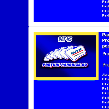
P+I:
P+H:
P+C:
P+Hu
Par
Pro
pos
Pro
Pre
Abre
P:Pa
P+V:
P+S:
P+SE
P+I:
P+H:
P+C: