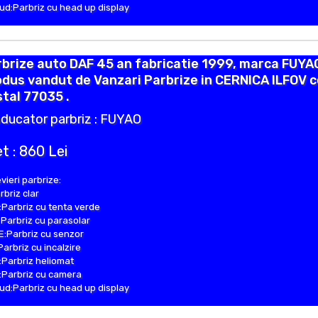
d:Parbriz cu head up display
brize auto DAF 45 an fabricatie 1999, marca FUYA
dus vandut de Vanzari Parbrize in CERNICA ILFOV 
tal 77035 .
ducator parbriz : FUYAO
t : 860 Lei
vieri parbrize:
rbriz clar
Parbriz cu tenta verde
Parbriz cu parasolar
:Parbriz cu senzor
Parbriz cu incalzire
Parbriz heliomat
Parbriz cu camera
d:Parbriz cu head up display