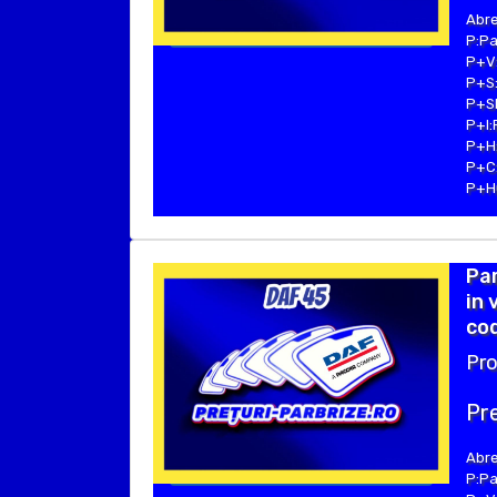
Abre
P:Pa
P+V:
P+S:
P+SE
P+I:
P+H:
P+C:
P+Hu
Pa
in 
cod
Pro
Pre
Abre
P:Pa