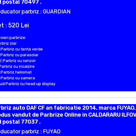
 postal 70497 .
ducator parbriz : GUARDIAN
t : 520 Lei
vieri parbrize:
rbriz clar
Parbriz cu tenta verde
Parbriz cu parasolar
:Parbriz cu senzor
Parbriz cu incalzire
Parbriz heliomat
Parbriz cu camera
d:Parbriz cu head up display
briz auto DAF CF an fabricatie 2014, marca FUYAO.
odus vandut de Parbrize Online in CALDARARU ILFO
 postal 77037 .
ducator parbriz : FUYAO