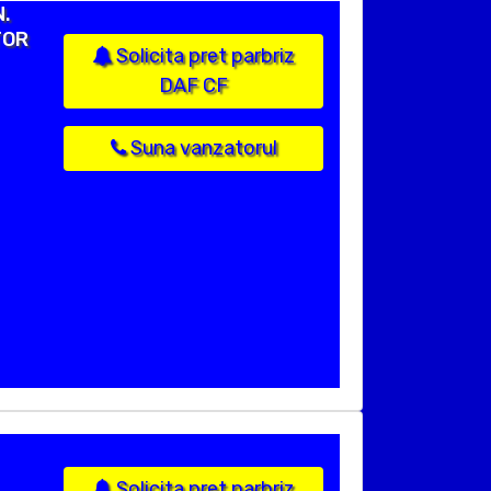
N.
TOR
Solicita pret parbriz
DAF CF
Suna vanzatorul
Solicita pret parbriz