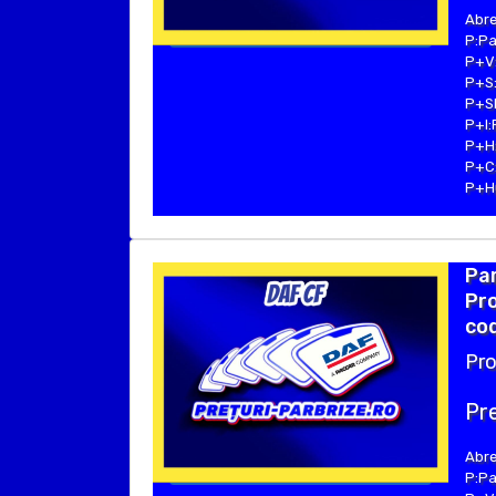
Abre
P:Pa
P+V:
P+S:
P+SE
P+I:
P+H:
P+C:
P+Hu
Par
Pro
cod
Pro
Pre
Abre
P:Pa