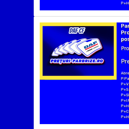
P+Hu
Par
Pro
pos
Pro
Pre
Abre
P:Pa
P+V:
P+S:
P+SE
P+I:
P+H:
P+C:
P+Hu