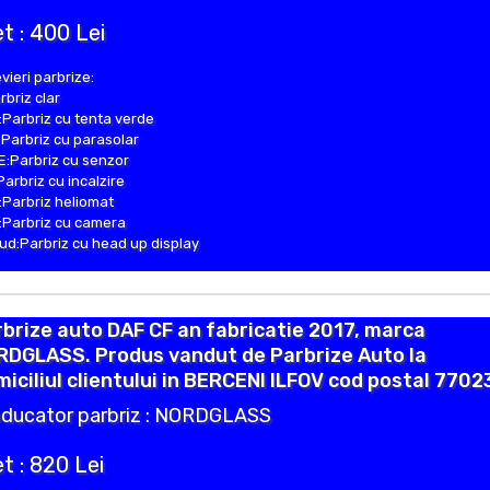
t : 400 Lei
vieri parbrize:
rbriz clar
Parbriz cu tenta verde
Parbriz cu parasolar
:Parbriz cu senzor
Parbriz cu incalzire
Parbriz heliomat
Parbriz cu camera
d:Parbriz cu head up display
brize auto DAF CF an fabricatie 2017, marca
RDGLASS. Produs vandut de Parbrize Auto la
iciliul clientului in BERCENI ILFOV cod postal 77023
ducator parbriz : NORDGLASS
t : 820 Lei