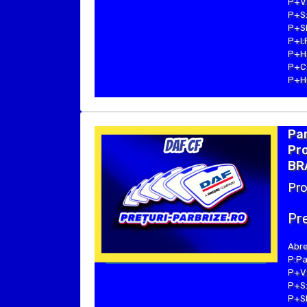
P+V:
P+S:
P+SE
P+I:
P+H:
P+C:
P+Hu
Par
Pro
BR
Pro
Pre
Abre
P:Pa
P+V:
P+S:
P+SE