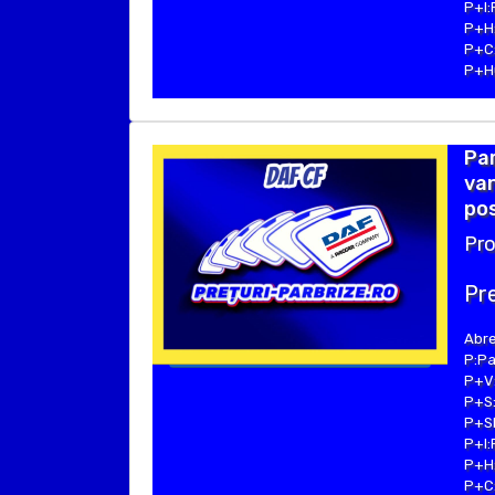
P+I:
P+H:
P+C:
P+Hu
Par
van
pos
Pro
Pre
Abre
P:Pa
P+V:
P+S:
P+SE
P+I:
P+H:
P+C: