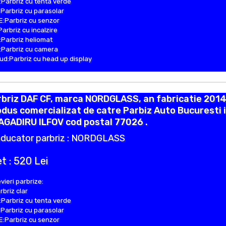
Parbriz cu tenta verde
Parbriz cu parasolar
:Parbriz cu senzor
Parbriz cu incalzire
Parbriz heliomat
Parbriz cu camera
d:Parbriz cu head up display
briz DAF CF, marca NORDGLASS, an fabricatie 2014
dus comercializat de catre Parbiz Auto Bucuresti 
AGADIRU ILFOV cod postal 77026 .
ducator parbriz : NORDGLASS
t : 520 Lei
vieri parbrize:
rbriz clar
Parbriz cu tenta verde
Parbriz cu parasolar
:Parbriz cu senzor