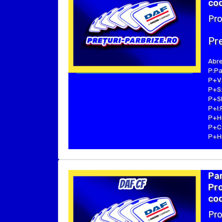
cod
Pro
Pre
Abre
P:Pa
P+V:
P+S:
P+SE
P+I:
P+H:
P+C:
P+Hu
Par
Pr
cod
Pro