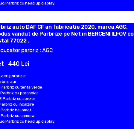
d:Parbriz cu head up display
briz auto DAF CF an fabricatie 2020, marca AGC.
dus vandut de Parbrize pe Net in BERCENI ILFOV c
tal 77022 .
ducator parbriz : AGC
t : 440 Lei
vieri parbrize:
rbriz clar
Parbriz cu tenta verde
Parbriz cu parasolar
:Parbriz cu senzor
Parbriz cu incalzire
Parbriz heliomat
Parbriz cu camera
d:Parbriz cu head up display