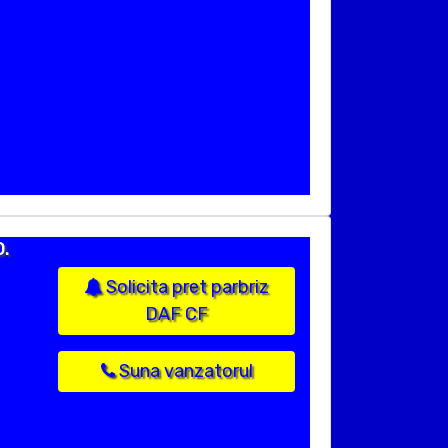
O.
Solicita pret parbriz
DAF CF
Suna vanzatorul