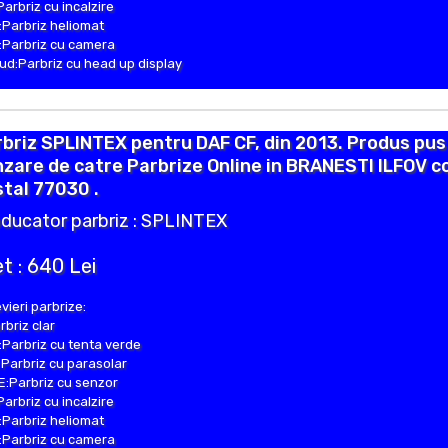
Parbriz cu incalzire
Parbriz heliomat
Parbriz cu camera
d:Parbriz cu head up display
briz SPLINTEX pentru DAF CF, din 2013. Produs pus
zare de catre Parbrize Online in BRANESTI ILFOV c
tal 77030 .
ducator parbriz : SPLINTEX
t : 640 Lei
vieri parbrize:
rbriz clar
Parbriz cu tenta verde
Parbriz cu parasolar
:Parbriz cu senzor
Parbriz cu incalzire
Parbriz heliomat
Parbriz cu camera