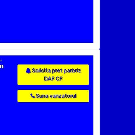
.
in
Solicita pret parbriz
DAF CF
Suna vanzatorul