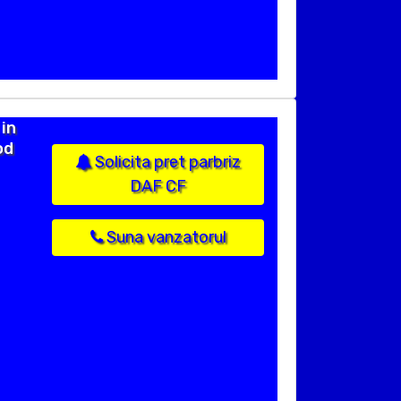
 in
od
Solicita pret parbriz
DAF CF
Suna vanzatorul