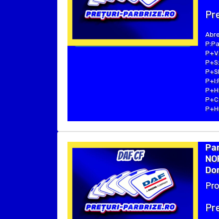
Pre
Abre
P:Pa
P+V:
P+S:
P+SE
P+I:
P+H:
P+C:
P+Hu
Par
NO
Dom
Pro
Pre