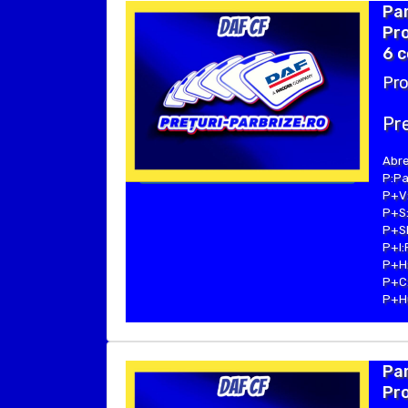
Par
Pro
6 c
Pro
Pre
Abre
P:Pa
P+V:
P+S:
P+SE
P+I:
P+H:
P+C:
P+Hu
Par
Pro