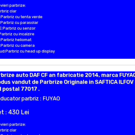
vieri parbrize:
rbriz clar
Parbriz cu tenta verde
Parbriz cu parasolar
:Parbriz cu senzor
Parbriz cu incalzire
Parbriz heliomat
Parbriz cu camera
d:Parbriz cu head up display
brize auto DAF CF an fabricatie 2014, marca FUYA
dus vandut de Parbrize Originale in SAFTICA ILFOV
 postal 77017 .
ducator parbriz : FUYAO
t : 430 Lei
vieri parbrize:
rbriz clar