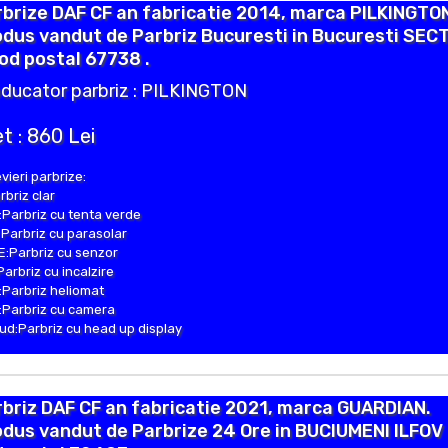
brize DAF CF an fabricatie 2014, marca PILKINGTO
dus vandut de Parbriz Bucuresti in Bucuresti SEC
od postal 67738 .
ducator parbriz : PILKINGTON
t : 860 Lei
vieri parbrize:
rbriz clar
Parbriz cu tenta verde
Parbriz cu parasolar
:Parbriz cu senzor
Parbriz cu incalzire
Parbriz heliomat
Parbriz cu camera
d:Parbriz cu head up display
briz DAF CF an fabricatie 2021, marca GUARDIAN.
dus vandut de Parbrize 24 Ore in BUCIUMENI ILFOV