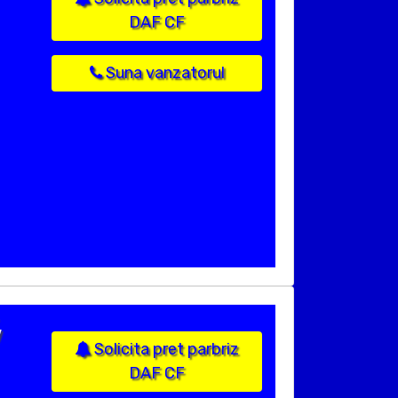
DAF CF
Suna vanzatorul
V
Solicita pret parbriz
DAF CF