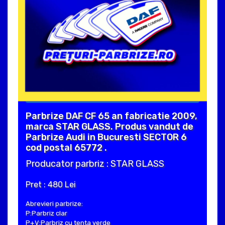
Parbrize DAF CF 65 an fabricatie 2009,
marca STAR GLASS. Produs vandut de
Parbrize Audi in Bucuresti SECTOR 6
cod postal 65772 .
Producator parbriz : STAR GLASS
Pret : 480 Lei
Abrevieri parbrize:
P:Parbriz clar
P+V:Parbriz cu tenta verde