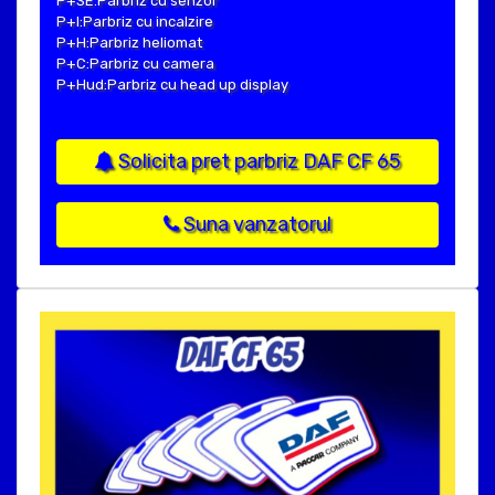
P+SE:Parbriz cu senzor
P+I:Parbriz cu incalzire
P+H:Parbriz heliomat
P+C:Parbriz cu camera
P+Hud:Parbriz cu head up display
Solicita pret parbriz DAF CF 65
Suna vanzatorul