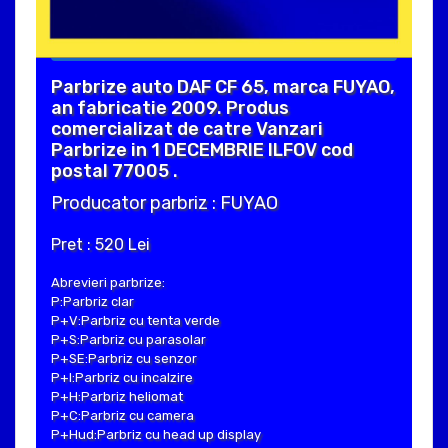
Parbrize auto DAF CF 65, marca FUYAO,
an fabricatie 2009. Produs
comercializat de catre Vanzari
Parbrize in 1 DECEMBRIE ILFOV cod
postal 77005 .
Producator parbriz : FUYAO
Pret : 520 Lei
Abrevieri parbrize:
P:Parbriz clar
P+V:Parbriz cu tenta verde
P+S:Parbriz cu parasolar
P+SE:Parbriz cu senzor
P+I:Parbriz cu incalzire
P+H:Parbriz heliomat
P+C:Parbriz cu camera
P+Hud:Parbriz cu head up display