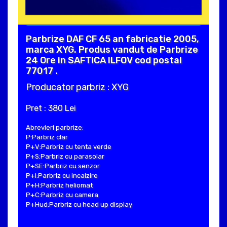
Parbrize DAF CF 65 an fabricatie 2005,
marca XYG. Produs vandut de Parbrize
24 Ore in SAFTICA ILFOV cod postal
77017 .
Producator parbriz : XYG
Pret : 380 Lei
Abrevieri parbrize:
P:Parbriz clar
P+V:Parbriz cu tenta verde
P+S:Parbriz cu parasolar
P+SE:Parbriz cu senzor
P+I:Parbriz cu incalzire
P+H:Parbriz heliomat
P+C:Parbriz cu camera
P+Hud:Parbriz cu head up display