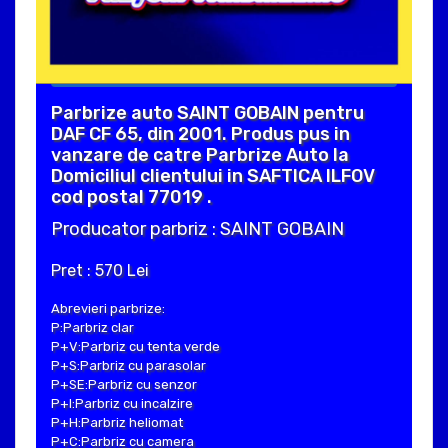
Parbrize auto SAINT GOBAIN pentru
DAF CF 65, din 2001. Produs pus in
vanzare de catre Parbrize Auto la
Domiciliul clientului in SAFTICA ILFOV
cod postal 77019 .
Producator parbriz : SAINT GOBAIN
Pret : 570 Lei
Abrevieri parbrize:
P:Parbriz clar
P+V:Parbriz cu tenta verde
P+S:Parbriz cu parasolar
P+SE:Parbriz cu senzor
P+I:Parbriz cu incalzire
P+H:Parbriz heliomat
P+C:Parbriz cu camera