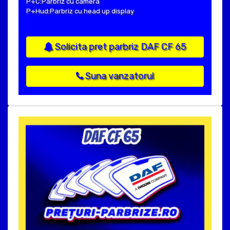
P+C:Parbriz cu camera
P+Hud:Parbriz cu head up display
Solicita pret parbriz DAF CF 65
Suna vanzatorul