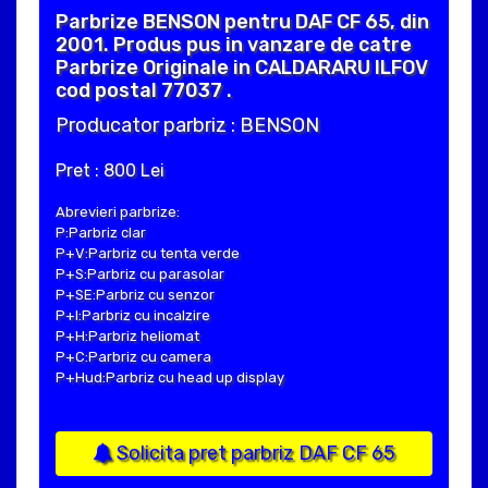
Parbrize BENSON pentru DAF CF 65, din
2001. Produs pus in vanzare de catre
Parbrize Originale in CALDARARU ILFOV
cod postal 77037 .
Producator parbriz : BENSON
Pret : 800 Lei
Abrevieri parbrize:
P:Parbriz clar
P+V:Parbriz cu tenta verde
P+S:Parbriz cu parasolar
P+SE:Parbriz cu senzor
P+I:Parbriz cu incalzire
P+H:Parbriz heliomat
P+C:Parbriz cu camera
P+Hud:Parbriz cu head up display
Solicita pret parbriz DAF CF 65