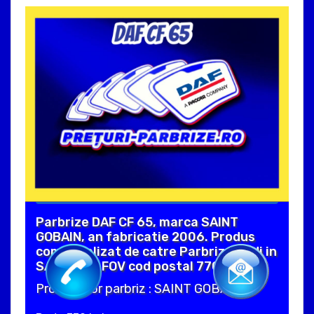
Parbrize DAF CF 65, marca SAINT
GOBAIN, an fabricatie 2006. Produs
comercializat de catre Parbrize Audi in
SAFTICA ILFOV cod postal 77018 .
Producator parbriz : SAINT GOBAIN