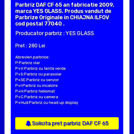
Parbriz DAF CF 65 an fabricatie 2009,
marca YES GLASS. Produs vandut de
Parbrize Originale in CHIAJNA ILFOV
cod postal 77040 .
Producator parbriz : YES GLASS
Pret : 280 Lei
Abrevieri parbrize:
P:Parbriz clar
P+V:Parbriz cu tenta verde
P+S:Parbriz cu parasolar
P+SE:Parbriz cu senzor
P+I:Parbriz cu incalzire
P+H:Parbriz heliomat
P+C:Parbriz cu camera
P+Hud:Parbriz cu head up display
Solicita pret parbriz DAF CF 65