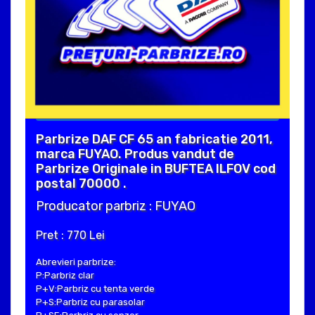
Parbrize DAF CF 65 an fabricatie 2011,
marca FUYAO. Produs vandut de
Parbrize Originale in BUFTEA ILFOV cod
postal 70000 .
Producator parbriz : FUYAO
Pret : 770 Lei
Abrevieri parbrize:
P:Parbriz clar
P+V:Parbriz cu tenta verde
P+S:Parbriz cu parasolar