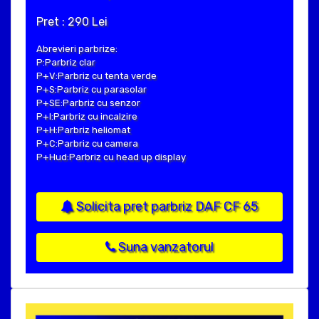
Pret : 290 Lei
Abrevieri parbrize:
P:Parbriz clar
P+V:Parbriz cu tenta verde
P+S:Parbriz cu parasolar
P+SE:Parbriz cu senzor
P+I:Parbriz cu incalzire
P+H:Parbriz heliomat
P+C:Parbriz cu camera
P+Hud:Parbriz cu head up display
Solicita pret parbriz DAF CF 65
Suna vanzatorul