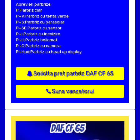
Abrevieri parbrize:
P:Parbriz clar
P+V:Parbriz cu tenta verde
P+S:Parbriz cu parasolar
P+SE:Parbriz cu senzor
P+I:Parbriz cu incalzire
P+H:Parbriz heliomat
P+C:Parbriz cu camera
P+Hud:Parbriz cu head up display
Solicita pret parbriz DAF CF 65
Suna vanzatorul