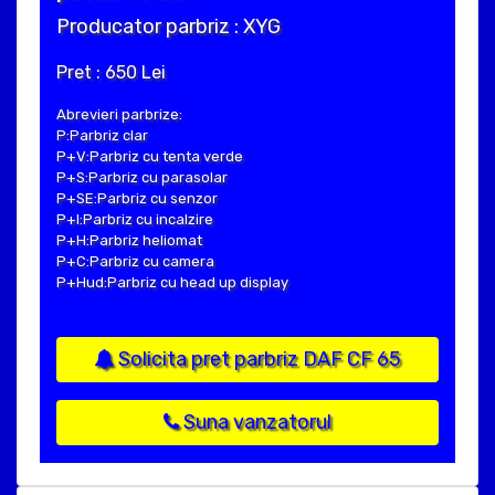
Producator parbriz : XYG
Pret : 650 Lei
Abrevieri parbrize:
P:Parbriz clar
P+V:Parbriz cu tenta verde
P+S:Parbriz cu parasolar
P+SE:Parbriz cu senzor
P+I:Parbriz cu incalzire
P+H:Parbriz heliomat
P+C:Parbriz cu camera
P+Hud:Parbriz cu head up display
Solicita pret parbriz DAF CF 65
Suna vanzatorul