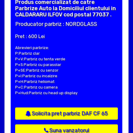
Produs comercializat de catre
Parbrize Auto la Domiciliul clientului in
CALDARARU ILFOV cod postal 77037 .
Producator parbriz : NORDGLASS
Pret : 600 Lei
Abrevieri parbrize:
P:Parbriz clar
P+V:Parbriz cu tenta verde
P+S:Parbriz cu parasolar
P+SE:Parbriz cu senzor
P+I:Parbriz cu incalzire
P+H:Parbriz heliomat
P+C:Parbriz cu camera
P+Hud:Parbriz cu head up display
Solicita pret parbriz DAF CF 65
Suna vanzatorul