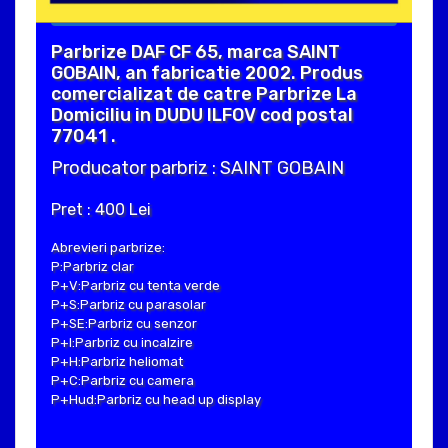
Parbrize DAF CF 65, marca SAINT
GOBAIN, an fabricatie 2002. Produs
comercializat de catre Parbrize La
Domiciliu in DUDU ILFOV cod postal
77041 .
Producator parbriz : SAINT GOBAIN
Pret : 400 Lei
Abrevieri parbrize:
P:Parbriz clar
P+V:Parbriz cu tenta verde
P+S:Parbriz cu parasolar
P+SE:Parbriz cu senzor
P+I:Parbriz cu incalzire
P+H:Parbriz heliomat
P+C:Parbriz cu camera
P+Hud:Parbriz cu head up display