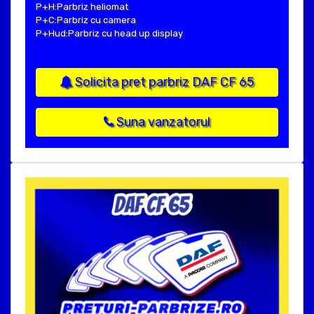
P+H:Parbriz heliomat
P+C:Parbriz cu camera
P+Hud:Parbriz cu head up display
Solicita pret parbriz DAF CF 65
Suna vanzatorul