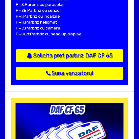
P+S:Parbriz cu parasolar
P+SE:Parbriz cu senzor
P+I:Parbriz cu incalzire
P+H:Parbriz heliomat
P+C:Parbriz cu camera
P+Hud:Parbriz cu head up display
Solicita pret parbriz DAF CF 65
Suna vanzatorul