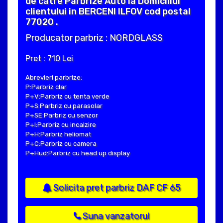
de catre Parbrize Auto la Domiciliul
clientului in BERCENI ILFOV cod postal
77020 .
Producator parbriz : NORDGLASS
Pret : 710 Lei
Abrevieri parbrize:
P:Parbriz clar
P+V:Parbriz cu tenta verde
P+S:Parbriz cu parasolar
P+SE:Parbriz cu senzor
P+I:Parbriz cu incalzire
P+H:Parbriz heliomat
P+C:Parbriz cu camera
P+Hud:Parbriz cu head up display
Solicita pret parbriz DAF CF 65
Suna vanzatorul