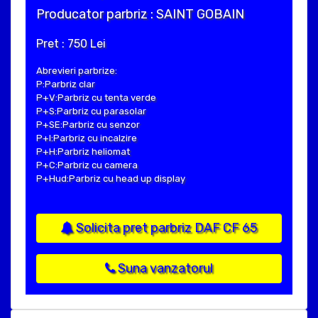
Producator parbriz : SAINT GOBAIN
Pret : 750 Lei
Abrevieri parbrize:
P:Parbriz clar
P+V:Parbriz cu tenta verde
P+S:Parbriz cu parasolar
P+SE:Parbriz cu senzor
P+I:Parbriz cu incalzire
P+H:Parbriz heliomat
P+C:Parbriz cu camera
P+Hud:Parbriz cu head up display
Solicita pret parbriz DAF CF 65
Suna vanzatorul