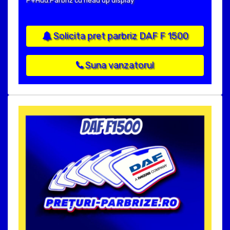
P+Hud:Parbriz cu head up display
Solicita pret parbriz DAF F 1500
Suna vanzatorul