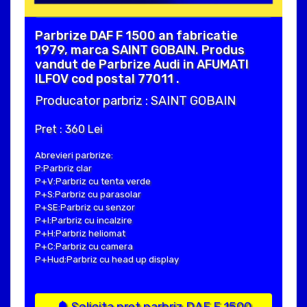
Parbrize DAF F 1500 an fabricatie
1979, marca SAINT GOBAIN. Produs
vandut de Parbrize Audi in AFUMATI
ILFOV cod postal 77011 .
Producator parbriz : SAINT GOBAIN
Pret : 360 Lei
Abrevieri parbrize:
P:Parbriz clar
P+V:Parbriz cu tenta verde
P+S:Parbriz cu parasolar
P+SE:Parbriz cu senzor
P+I:Parbriz cu incalzire
P+H:Parbriz heliomat
P+C:Parbriz cu camera
P+Hud:Parbriz cu head up display