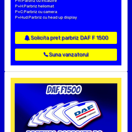
P+I:Parbriz cu incalzire
P+H:Parbriz heliomat
P+C:Parbriz cu camera
P+Hud:Parbriz cu head up display
Solicita pret parbriz DAF F 1500
Suna vanzatorul