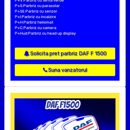
P+V:Parbriz cu tenta verde
P+S:Parbriz cu parasolar
P+SE:Parbriz cu senzor
P+I:Parbriz cu incalzire
P+H:Parbriz heliomat
P+C:Parbriz cu camera
P+Hud:Parbriz cu head up display
Solicita pret parbriz DAF F 1500
Suna vanzatorul