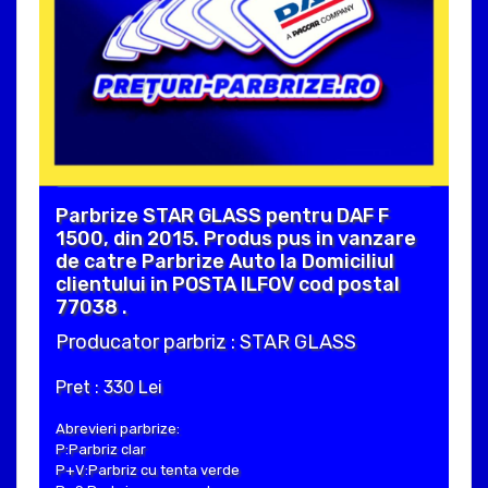
Parbrize STAR GLASS pentru DAF F
1500, din 2015. Produs pus in vanzare
de catre Parbrize Auto la Domiciliul
clientului in POSTA ILFOV cod postal
77038 .
Producator parbriz : STAR GLASS
Pret : 330 Lei
Abrevieri parbrize:
P:Parbriz clar
P+V:Parbriz cu tenta verde