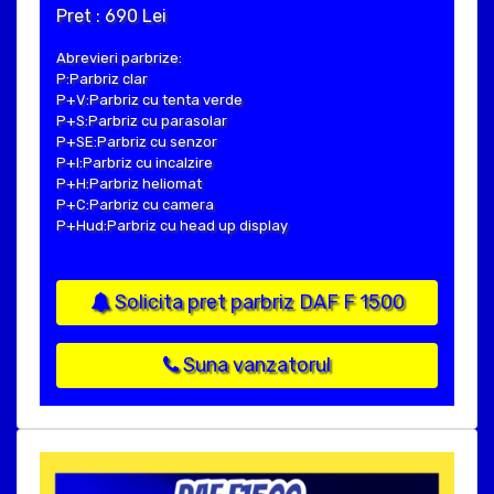
Pret : 690 Lei
Abrevieri parbrize:
P:Parbriz clar
P+V:Parbriz cu tenta verde
P+S:Parbriz cu parasolar
P+SE:Parbriz cu senzor
P+I:Parbriz cu incalzire
P+H:Parbriz heliomat
P+C:Parbriz cu camera
P+Hud:Parbriz cu head up display
Solicita pret parbriz DAF F 1500
Suna vanzatorul