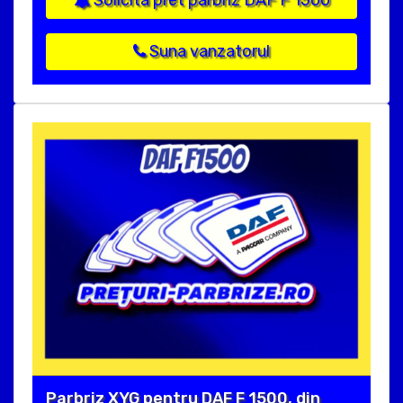
Solicita pret parbriz DAF F 1500
Suna vanzatorul
Parbriz XYG pentru DAF F 1500, din