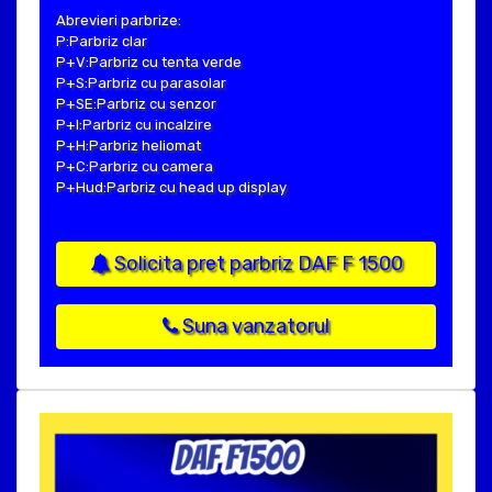
Abrevieri parbrize:
P:Parbriz clar
P+V:Parbriz cu tenta verde
P+S:Parbriz cu parasolar
P+SE:Parbriz cu senzor
P+I:Parbriz cu incalzire
P+H:Parbriz heliomat
P+C:Parbriz cu camera
P+Hud:Parbriz cu head up display
Solicita pret parbriz DAF F 1500
Suna vanzatorul