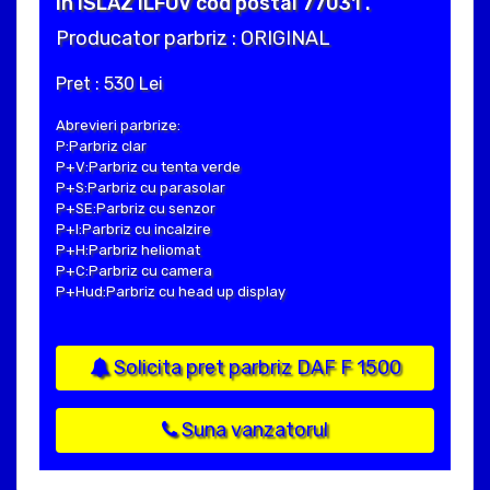
in ISLAZ ILFOV cod postal 77031 .
Producator parbriz : ORIGINAL
Pret : 530 Lei
Abrevieri parbrize:
P:Parbriz clar
P+V:Parbriz cu tenta verde
P+S:Parbriz cu parasolar
P+SE:Parbriz cu senzor
P+I:Parbriz cu incalzire
P+H:Parbriz heliomat
P+C:Parbriz cu camera
P+Hud:Parbriz cu head up display
Solicita pret parbriz DAF F 1500
Suna vanzatorul