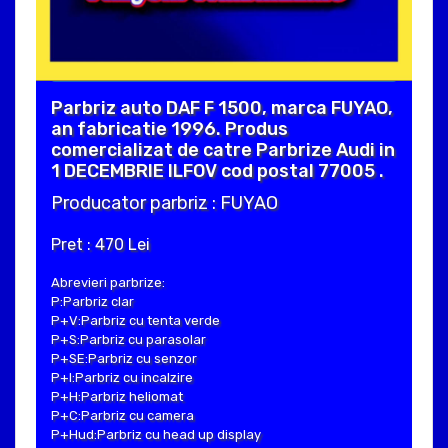
Parbriz auto DAF F 1500, marca FUYAO,
an fabricatie 1996. Produs
comercializat de catre Parbrize Audi in
1 DECEMBRIE ILFOV cod postal 77005 .
Producator parbriz : FUYAO
Pret : 470 Lei
Abrevieri parbrize:
P:Parbriz clar
P+V:Parbriz cu tenta verde
P+S:Parbriz cu parasolar
P+SE:Parbriz cu senzor
P+I:Parbriz cu incalzire
P+H:Parbriz heliomat
P+C:Parbriz cu camera
P+Hud:Parbriz cu head up display