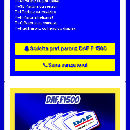
P+S:Parbriz cu parasolar
P+SE:Parbriz cu senzor
P+I:Parbriz cu incalzire
P+H:Parbriz heliomat
P+C:Parbriz cu camera
P+Hud:Parbriz cu head up display
Solicita pret parbriz DAF F 1500
Suna vanzatorul