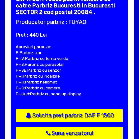
catre Parbriz Bucuresti in Bucuresti
SECTOR 2 cod postal 20084 .
Producator parbriz : FUYAO
Pret : 440 Lei
Abrevieri parbrize:
P:Parbriz clar
P+V:Parbriz cu tenta verde
P+S:Parbriz cu parasolar
P+SE:Parbriz cu senzor
P+I:Parbriz cu incalzire
P+H:Parbriz heliomat
P+C:Parbriz cu camera
P+Hud:Parbriz cu head up display
Solicita pret parbriz DAF F 1500
Suna vanzatorul