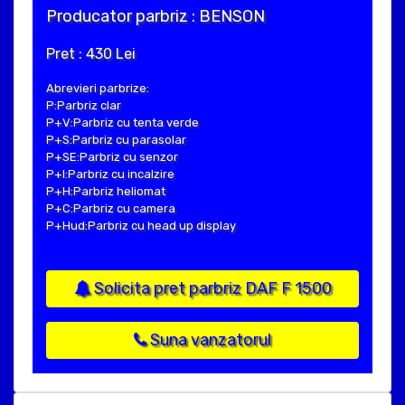
Producator parbriz : BENSON
Pret : 430 Lei
Abrevieri parbrize:
P:Parbriz clar
P+V:Parbriz cu tenta verde
P+S:Parbriz cu parasolar
P+SE:Parbriz cu senzor
P+I:Parbriz cu incalzire
P+H:Parbriz heliomat
P+C:Parbriz cu camera
P+Hud:Parbriz cu head up display
Solicita pret parbriz DAF F 1500
Suna vanzatorul