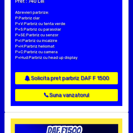
Pret : 740 Lei
Abrevieri parbrize:
P:Parbriz clar
P+V:Parbriz cu tenta verde
P+S:Parbriz cu parasolar
P+SE:Parbriz cu senzor
P+I:Parbriz cu incalzire
P+H:Parbriz heliomat
P+C:Parbriz cu camera
P+Hud:Parbriz cu head up display
Solicita pret parbriz DAF F 1500
Suna vanzatorul