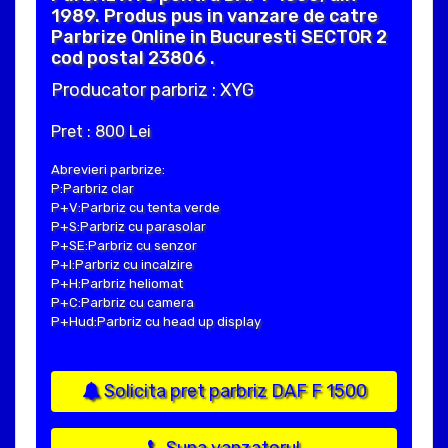
1989. Produs pus in vanzare de catre
Parbrize Online in Bucuresti SECTOR 2
cod postal 23806 .
Producator parbriz : XYG
Pret : 800 Lei
Abrevieri parbrize:
P:Parbriz clar
P+V:Parbriz cu tenta verde
P+S:Parbriz cu parasolar
P+SE:Parbriz cu senzor
P+I:Parbriz cu incalzire
P+H:Parbriz heliomat
P+C:Parbriz cu camera
P+Hud:Parbriz cu head up display
Solicita pret parbriz DAF F 1500