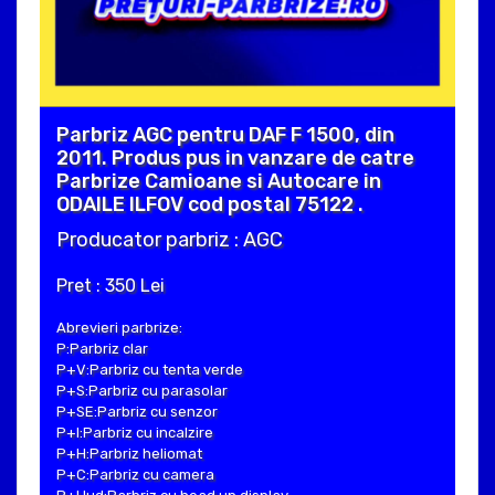
Parbriz AGC pentru DAF F 1500, din
2011. Produs pus in vanzare de catre
Parbrize Camioane si Autocare in
ODAILE ILFOV cod postal 75122 .
Producator parbriz : AGC
Pret : 350 Lei
Abrevieri parbrize:
P:Parbriz clar
P+V:Parbriz cu tenta verde
P+S:Parbriz cu parasolar
P+SE:Parbriz cu senzor
P+I:Parbriz cu incalzire
P+H:Parbriz heliomat
P+C:Parbriz cu camera