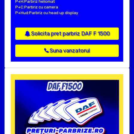
P+H:Parbriz heliomat
P+C:Parbriz cu camera
P+Hud:Parbriz cu head up display
Solicita pret parbriz DAF F 1500
Suna vanzatorul