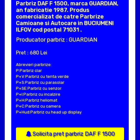
Parbriz DAF F 1500, marca GUARDIAN,
an fabricatie 1987. Produs
comercializat de catre Parbrize
Camioane si Autocare in BUCIUMENI
ILFOV cod postal 71031 .
Producator parbriz : GUARDIAN
Pret : 680 Lei
Abrevieri parbrize:
P:Parbriz clar
P+V:Parbriz cu tenta verde
P+S:Parbriz cu parasolar
P+SE:Parbriz cu senzor
P+I:Parbriz cu incalzire
P+H:Parbriz heliomat
P+C:Parbriz cu camera
P+Hud:Parbriz cu head up display
Solicita pret parbriz DAF F 1500