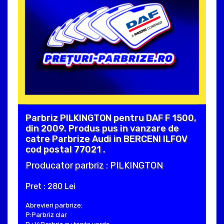
Parbriz PILKINGTON pentru DAF F 1500,
din 2009. Produs pus in vanzare de
catre Parbrize Audi in BERCENI ILFOV
cod postal 77021 .
Producator parbriz : PILKINGTON
Pret : 280 Lei
Abrevieri parbrize:
P:Parbriz clar