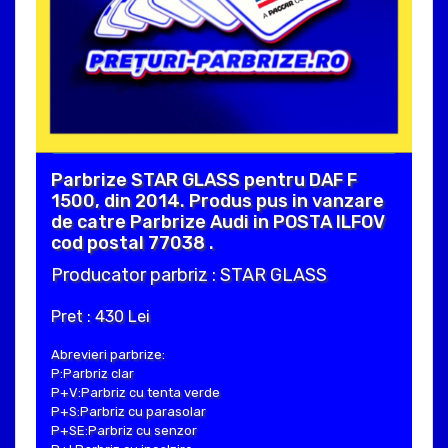
Parbrize STAR GLASS pentru DAF F
1500, din 2014. Produs pus in vanzare
de catre Parbrize Audi in POSTA ILFOV
cod postal 77038 .
Producator parbriz : STAR GLASS
Pret : 430 Lei
Abrevieri parbrize:
P:Parbriz clar
P+V:Parbriz cu tenta verde
P+S:Parbriz cu parasolar
P+SE:Parbriz cu senzor