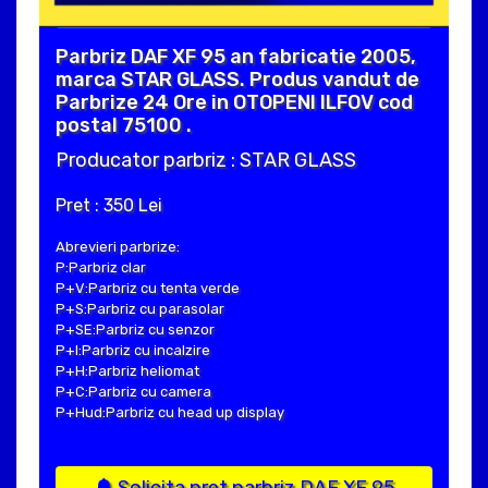
Parbriz DAF XF 95 an fabricatie 2005,
marca STAR GLASS. Produs vandut de
Parbrize 24 Ore in OTOPENI ILFOV cod
postal 75100 .
Producator parbriz : STAR GLASS
Pret : 350 Lei
Abrevieri parbrize:
P:Parbriz clar
P+V:Parbriz cu tenta verde
P+S:Parbriz cu parasolar
P+SE:Parbriz cu senzor
P+I:Parbriz cu incalzire
P+H:Parbriz heliomat
P+C:Parbriz cu camera
P+Hud:Parbriz cu head up display
Solicita pret parbriz DAF XF 95