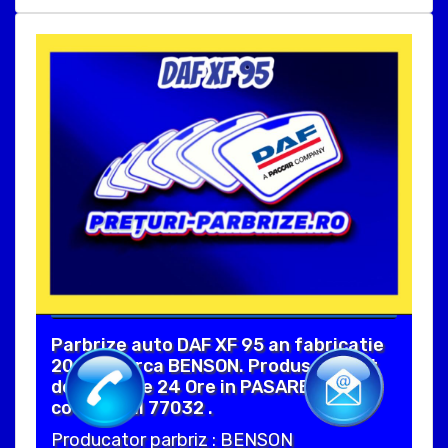
Parbrize auto DAF XF 95 an fabricatie
2004, marca BENSON. Produs vandut
de Parbrize 24 Ore in PASAREA ILFOV
cod postal 77032 .
Producator parbriz : BENSON