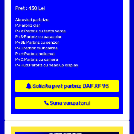
Pret : 430 Lei
Abrevieri parbrize:
P:Parbriz clar
P+V:Parbriz cu tenta verde
P+S:Parbriz cu parasolar
P+SE:Parbriz cu senzor
P+I:Parbriz cu incalzire
P+H:Parbriz heliomat
P+C:Parbriz cu camera
P+Hud:Parbriz cu head up display
Solicita pret parbriz DAF XF 95
Suna vanzatorul