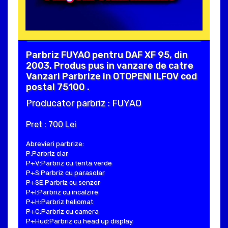
Parbriz FUYAO pentru DAF XF 95, din
2003. Produs pus in vanzare de catre
Vanzari Parbrize in OTOPENI ILFOV cod
postal 75100 .
Producator parbriz : FUYAO
Pret : 700 Lei
Abrevieri parbrize:
P:Parbriz clar
P+V:Parbriz cu tenta verde
P+S:Parbriz cu parasolar
P+SE:Parbriz cu senzor
P+I:Parbriz cu incalzire
P+H:Parbriz heliomat
P+C:Parbriz cu camera
P+Hud:Parbriz cu head up display