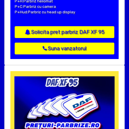
P+H:Parbriz heliomat
P+C:Parbriz cu camera
P+Hud:Parbriz cu head up display
Solicita pret parbriz DAF XF 95
Suna vanzatorul