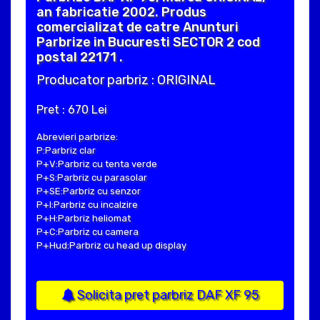
an fabricatie 2002. Produs
comercializat de catre Anunturi
Parbrize in Bucuresti SECTOR 2 cod
postal 22171 .
Producator parbriz : ORIGINAL
Pret : 670 Lei
Abrevieri parbrize:
P:Parbriz clar
P+V:Parbriz cu tenta verde
P+S:Parbriz cu parasolar
P+SE:Parbriz cu senzor
P+I:Parbriz cu incalzire
P+H:Parbriz heliomat
P+C:Parbriz cu camera
P+Hud:Parbriz cu head up display
Solicita pret parbriz DAF XF 95