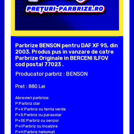
Parbrize BENSON pentru DAF XF 95, din
2003. Produs pus in vanzare de catre
Parbrize Originale in BERCENI ILFOV
cod postal 77023 .
Producator parbriz : BENSON
Pret : 880 Lei
Abrevieri parbrize:
P:Parbriz clar
P+V:Parbriz cu tenta verde
P+S:Parbriz cu parasolar
P+SE:Parbriz cu senzor
P+I:Parbriz cu incalzire
P+H:Parbriz heliomat