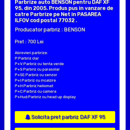
Parbrize auto BENSON pentru DAF XF
95, din 2005. Produs pus in vanzare de
catre Parbrize pe Net in PASAREA
ILFOV cod postal 77032 .
Producator parbriz : BENSON
Pret : 700 Lei
Abrevieri parbrize:
P:Parbriz clar
P+V:Parbriz cu tenta verde
P+S:Parbriz cu parasolar
P+SE:Parbriz cu senzor
P+I:Parbriz cu incalzire
P+H:Parbriz heliomat
P+C:Parbriz cu camera
P+Hud:Parbriz cu head up display
Solicita pret parbriz DAF XF 95