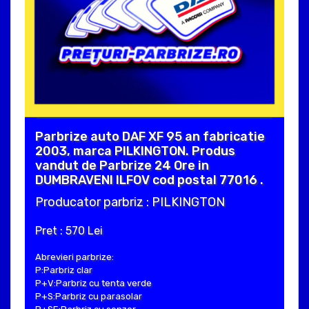
Parbrize auto DAF XF 95 an fabricatie
2003, marca PILKINGTON. Produs
vandut de Parbrize 24 Ore in
DUMBRAVENI ILFOV cod postal 77016 .
Producator parbriz : PILKINGTON
Pret : 570 Lei
Abrevieri parbrize:
P:Parbriz clar
P+V:Parbriz cu tenta verde
P+S:Parbriz cu parasolar