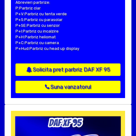
Abrevieri parbrize:
P:Parbriz clar
P+V:Parbriz cu tenta verde
P+S:Parbriz cu parasolar
P+SE:Parbriz cu senzor
P+I:Parbriz cu incalzire
P+H:Parbriz heliomat
P+C:Parbriz cu camera
P+Hud:Parbriz cu head up display
Solicita pret parbriz DAF XF 95
Suna vanzatorul