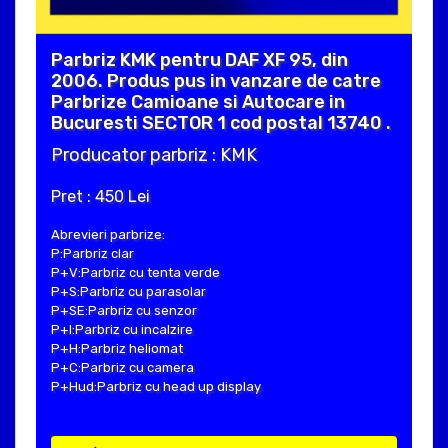
Parbriz KMK pentru DAF XF 95, din
2006. Produs pus in vanzare de catre
Parbrize Camioane si Autocare in
Bucuresti SECTOR 1 cod postal 13740 .
Producator parbriz : KMK
Pret : 450 Lei
Abrevieri parbrize:
P:Parbriz clar
P+V:Parbriz cu tenta verde
P+S:Parbriz cu parasolar
P+SE:Parbriz cu senzor
P+I:Parbriz cu incalzire
P+H:Parbriz heliomat
P+C:Parbriz cu camera
P+Hud:Parbriz cu head up display