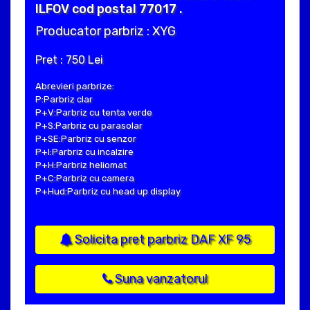
ILFOV cod postal 77017 .
Producator parbriz : XYG
Pret : 750 Lei
Abrevieri parbrize:
P:Parbriz clar
P+V:Parbriz cu tenta verde
P+S:Parbriz cu parasolar
P+SE:Parbriz cu senzor
P+I:Parbriz cu incalzire
P+H:Parbriz heliomat
P+C:Parbriz cu camera
P+Hud:Parbriz cu head up display
Solicita pret parbriz DAF XF 95
Suna vanzatorul