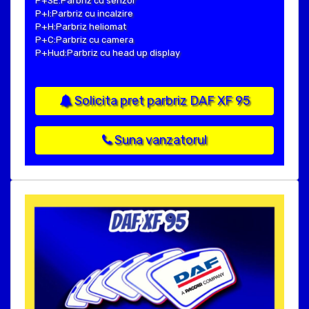
P+SE:Parbriz cu senzor
P+I:Parbriz cu incalzire
P+H:Parbriz heliomat
P+C:Parbriz cu camera
P+Hud:Parbriz cu head up display
Solicita pret parbriz DAF XF 95
Suna vanzatorul