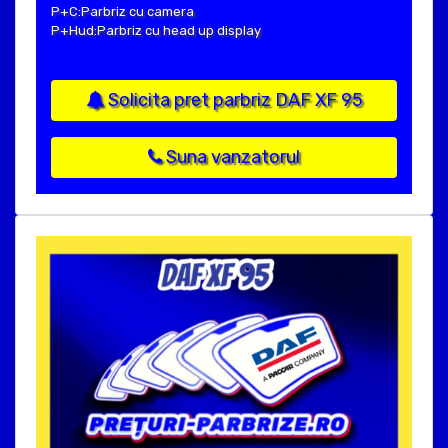
P+C:Parbriz cu camera
P+Hud:Parbriz cu head up display
Solicita pret parbriz DAF XF 95
Suna vanzatorul