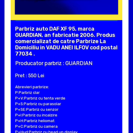
Parbriz auto DAF XF 95, marca
GUARDIAN, an fabricatie 2006. Produs
comercializat de catre Parbrize La
Domiciliu in VADU ANEI ILFOV cod postal
77034 .
Producator parbriz : GUARDIAN
Pret : 550 Lei
Abrevieri parbrize:
P:Parbriz clar
P+V:Parbriz cu tenta verde
P+S:Parbriz cu parasolar
P+SE:Parbriz cu senzor
P+I:Parbriz cu incalzire
P+H:Parbriz heliomat
P+C:Parbriz cu camera
P+Hud:Parbriz cu head up display