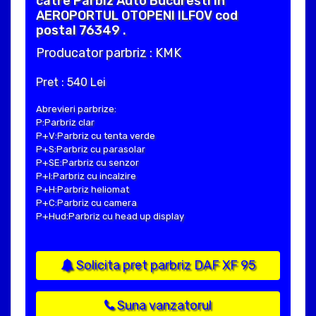
catre Parbiz Auto Bucuresti in
AEROPORTUL OTOPENI ILFOV cod
postal 76349 .
Producator parbriz : KMK
Pret : 540 Lei
Abrevieri parbrize:
P:Parbriz clar
P+V:Parbriz cu tenta verde
P+S:Parbriz cu parasolar
P+SE:Parbriz cu senzor
P+I:Parbriz cu incalzire
P+H:Parbriz heliomat
P+C:Parbriz cu camera
P+Hud:Parbriz cu head up display
Solicita pret parbriz DAF XF 95
Suna vanzatorul