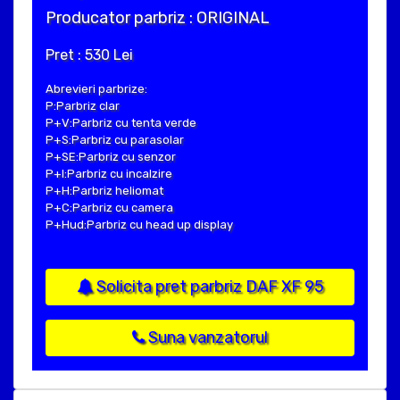
Producator parbriz : ORIGINAL
Pret : 530 Lei
Abrevieri parbrize:
P:Parbriz clar
P+V:Parbriz cu tenta verde
P+S:Parbriz cu parasolar
P+SE:Parbriz cu senzor
P+I:Parbriz cu incalzire
P+H:Parbriz heliomat
P+C:Parbriz cu camera
P+Hud:Parbriz cu head up display
Solicita pret parbriz DAF XF 95
Suna vanzatorul