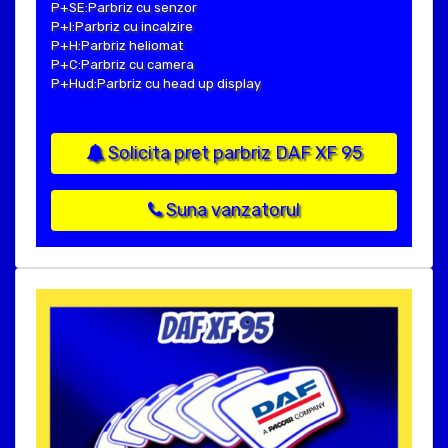
P+SE:Parbriz cu senzor
P+I:Parbriz cu incalzire
P+H:Parbriz heliomat
P+C:Parbriz cu camera
P+Hud:Parbriz cu head up display
Solicita pret parbriz DAF XF 95
Suna vanzatorul