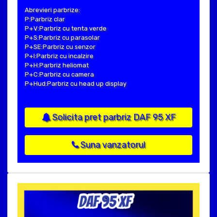
Abrevieri parbrize:
P:Parbriz clar
P+V:Parbriz cu tenta verde
P+S:Parbriz cu parasolar
P+SE:Parbriz cu senzor
P+I:Parbriz cu incalzire
P+H:Parbriz heliomat
P+C:Parbriz cu camera
P+Hud:Parbriz cu head up display
Solicita pret parbriz DAF 95 XF
Suna vanzatorul