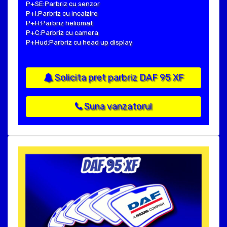
P+SE:Parbriz cu senzor
P+I:Parbriz cu incalzire
P+H:Parbriz heliomat
P+C:Parbriz cu camera
P+Hud:Parbriz cu head up display
Solicita pret parbriz DAF 95 XF
Suna vanzatorul