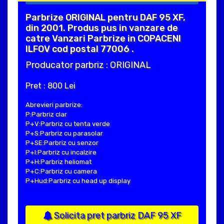
Parbrize ORIGINAL pentru DAF 95 XF,
din 2001. Produs pus in vanzare de
catre Vanzari Parbrize in COPACENI
ILFOV cod postal 77006 .
Producator parbriz : ORIGINAL
Pret : 800 Lei
Abrevieri parbrize:
P:Parbriz clar
P+V:Parbriz cu tenta verde
P+S:Parbriz cu parasolar
P+SE:Parbriz cu senzor
P+I:Parbriz cu incalzire
P+H:Parbriz heliomat
P+C:Parbriz cu camera
P+Hud:Parbriz cu head up display
Solicita pret parbriz DAF 95 XF