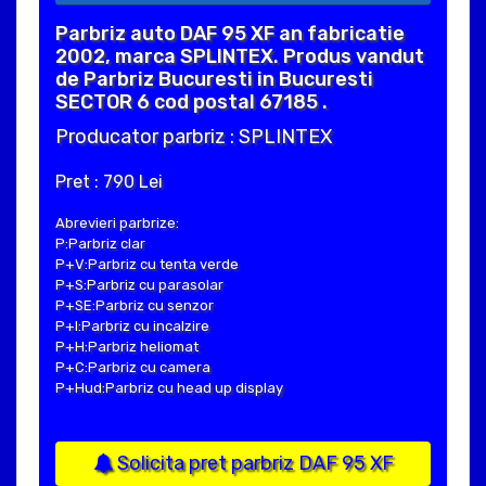
Parbriz auto DAF 95 XF an fabricatie
2002, marca SPLINTEX. Produs vandut
de Parbriz Bucuresti in Bucuresti
SECTOR 6 cod postal 67185 .
Producator parbriz : SPLINTEX
Pret : 790 Lei
Abrevieri parbrize:
P:Parbriz clar
P+V:Parbriz cu tenta verde
P+S:Parbriz cu parasolar
P+SE:Parbriz cu senzor
P+I:Parbriz cu incalzire
P+H:Parbriz heliomat
P+C:Parbriz cu camera
P+Hud:Parbriz cu head up display
Solicita pret parbriz DAF 95 XF