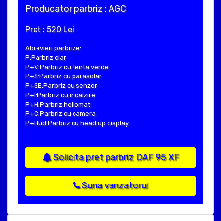
Producator parbriz : AGC
Pret : 520 Lei
Abrevieri parbrize:
P:Parbriz clar
P+V:Parbriz cu tenta verde
P+S:Parbriz cu parasolar
P+SE:Parbriz cu senzor
P+I:Parbriz cu incalzire
P+H:Parbriz heliomat
P+C:Parbriz cu camera
P+Hud:Parbriz cu head up display
Solicita pret parbriz DAF 95 XF
Suna vanzatorul