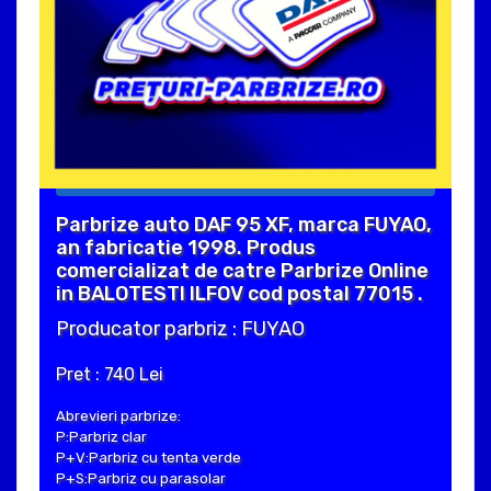
Parbrize auto DAF 95 XF, marca FUYAO,
an fabricatie 1998. Produs
comercializat de catre Parbrize Online
in BALOTESTI ILFOV cod postal 77015 .
Producator parbriz : FUYAO
Pret : 740 Lei
Abrevieri parbrize:
P:Parbriz clar
P+V:Parbriz cu tenta verde
P+S:Parbriz cu parasolar