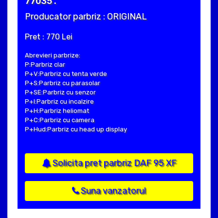
77035 .
Producator parbriz : ORIGINAL
Pret : 770 Lei
Abrevieri parbrize:
P:Parbriz clar
P+V:Parbriz cu tenta verde
P+S:Parbriz cu parasolar
P+SE:Parbriz cu senzor
P+I:Parbriz cu incalzire
P+H:Parbriz heliomat
P+C:Parbriz cu camera
P+Hud:Parbriz cu head up display
Solicita pret parbriz DAF 95 XF
Suna vanzatorul