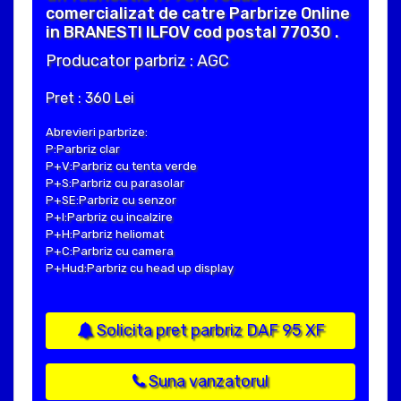
comercializat de catre Parbrize Online
in BRANESTI ILFOV cod postal 77030 .
Producator parbriz : AGC
Pret : 360 Lei
Abrevieri parbrize:
P:Parbriz clar
P+V:Parbriz cu tenta verde
P+S:Parbriz cu parasolar
P+SE:Parbriz cu senzor
P+I:Parbriz cu incalzire
P+H:Parbriz heliomat
P+C:Parbriz cu camera
P+Hud:Parbriz cu head up display
Solicita pret parbriz DAF 95 XF
Suna vanzatorul