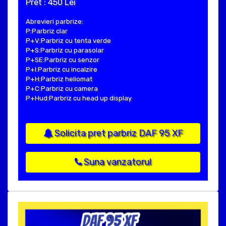
Pret : 450 Lei
Abrevieri parbrize:
P:Parbriz clar
P+V:Parbriz cu tenta verde
P+S:Parbriz cu parasolar
P+SE:Parbriz cu senzor
P+I:Parbriz cu incalzire
P+H:Parbriz heliomat
P+C:Parbriz cu camera
P+Hud:Parbriz cu head up display
Solicita pret parbriz DAF 95 XF
Suna vanzatorul