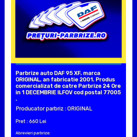
Parbrize auto DAF 95 XF, marca
ORIGINAL, an fabricatie 2001. Produs
comercializat de catre Parbrize 24 Ore
in 1 DECEMBRIE ILFOV cod postal 77005
.
Producator parbriz : ORIGINAL
Pret : 660 Lei
Abrevieri parbrize: