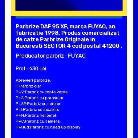
Parbrize DAF 95 XF, marca FUYAO, an
fabricatie 1998. Produs comercializat
de catre Parbrize Originale in
Bucuresti SECTOR 4 cod postal 41200 .
Producator parbriz : FUYAO
Pret : 630 Lei
Abrevieri parbrize:
P:Parbriz clar
P+V:Parbriz cu tenta verde
P+S:Parbriz cu parasolar
P+SE:Parbriz cu senzor
P+I:Parbriz cu incalzire
P+H:Parbriz heliomat
P+C:Parbriz cu camera
P+Hud:Parbriz cu head up display