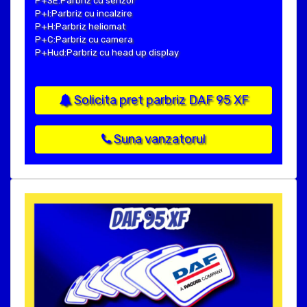
P+SE:Parbriz cu senzor
P+I:Parbriz cu incalzire
P+H:Parbriz heliomat
P+C:Parbriz cu camera
P+Hud:Parbriz cu head up display
Solicita pret parbriz DAF 95 XF
Suna vanzatorul