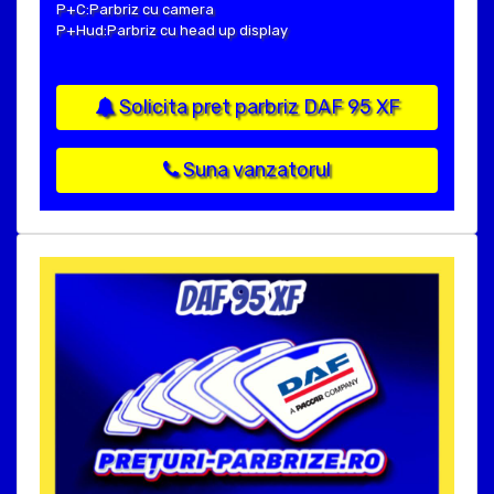
P+C:Parbriz cu camera
P+Hud:Parbriz cu head up display
Solicita pret parbriz DAF 95 XF
Suna vanzatorul