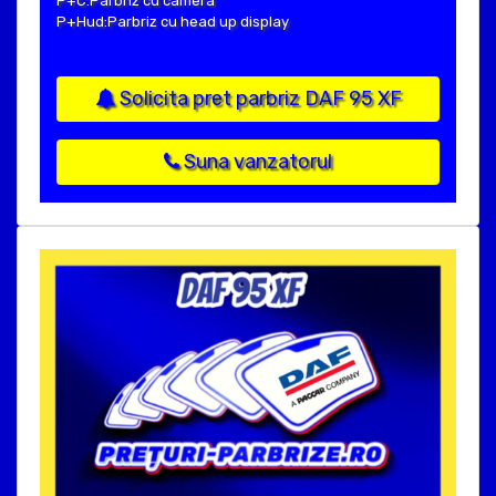
P+C:Parbriz cu camera
P+Hud:Parbriz cu head up display
Solicita pret parbriz DAF 95 XF
Suna vanzatorul