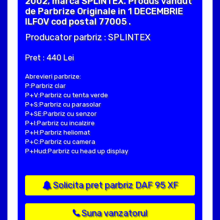
2002, marca SPLINTEX. Produs vandut
de Parbrize Originale in 1 DECEMBRIE
ILFOV cod postal 77005 .
Producator parbriz : SPLINTEX
Pret : 440 Lei
Abrevieri parbrize:
P:Parbriz clar
P+V:Parbriz cu tenta verde
P+S:Parbriz cu parasolar
P+SE:Parbriz cu senzor
P+I:Parbriz cu incalzire
P+H:Parbriz heliomat
P+C:Parbriz cu camera
P+Hud:Parbriz cu head up display
Solicita pret parbriz DAF 95 XF
Suna vanzatorul