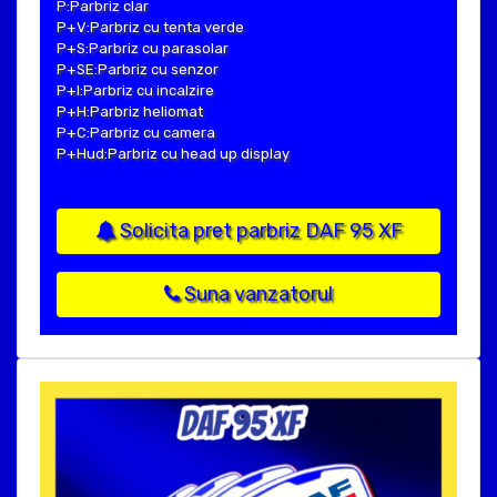
P:Parbriz clar
P+V:Parbriz cu tenta verde
P+S:Parbriz cu parasolar
P+SE:Parbriz cu senzor
P+I:Parbriz cu incalzire
P+H:Parbriz heliomat
P+C:Parbriz cu camera
P+Hud:Parbriz cu head up display
Solicita pret parbriz DAF 95 XF
Suna vanzatorul