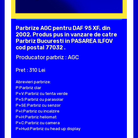
Parbrize AGC pentru DAF 95 XF, din
2002. Produs pus in vanzare de catre
Parbriz Bucuresti in PASAREA ILFOV
cod postal 77032 .
Producator parbriz : AGC
Pret : 310 Lei
Abrevieri parbrize:
P:Parbriz clar
P+V:Parbriz cu tenta verde
P+S:Parbriz cu parasolar
P+SE:Parbriz cu senzor
P+I:Parbriz cu incalzire
P+H:Parbriz heliomat
P+C:Parbriz cu camera
P+Hud:Parbriz cu head up display