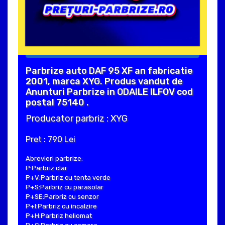
Parbrize auto DAF 95 XF an fabricatie
2001, marca XYG. Produs vandut de
Anunturi Parbrize in ODAILE ILFOV cod
postal 75140 .
Producator parbriz : XYG
Pret : 790 Lei
Abrevieri parbrize:
P:Parbriz clar
P+V:Parbriz cu tenta verde
P+S:Parbriz cu parasolar
P+SE:Parbriz cu senzor
P+I:Parbriz cu incalzire
P+H:Parbriz heliomat