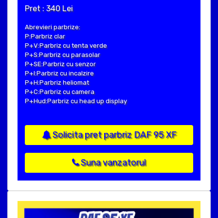
Pret : 340 Lei
Abrevieri parbrize:
P:Parbriz clar
P+V:Parbriz cu tenta verde
P+S:Parbriz cu parasolar
P+SE:Parbriz cu senzor
P+I:Parbriz cu incalzire
P+H:Parbriz heliomat
P+C:Parbriz cu camera
P+Hud:Parbriz cu head up display
Solicita pret parbriz DAF 95 XF
Suna vanzatorul