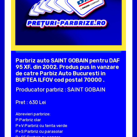
Parbriz auto SAINT GOBAIN pentru DAF
95 XF, din 2002. Produs pus in vanzare
de catre Parbiz Auto Bucuresti in
BUFTEA ILFOV cod postal 70000 .
Producator parbriz : SAINT GOBAIN
Pret : 630 Lei
Abrevieri parbrize:
P:Parbriz clar
P+V:Parbriz cu tenta verde
P+S:Parbriz cu parasolar