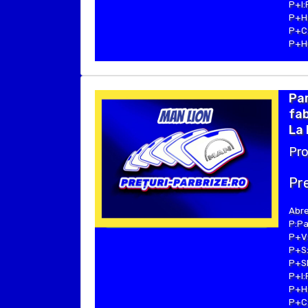
P+I:
P+H:
P+C:
P+Hu
Par
fab
La 
Pro
Pre
Abre
P:Pa
P+V:
P+S:
P+SE
P+I:
P+H:
P+C: