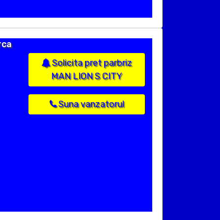
rca
Solicita pret parbriz
MAN LION S CITY
Suna vanzatorul