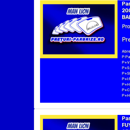
Par
200
BAL
Pro
Pre
Abre
P:Pa
P+V:
P+S:
P+SE
P+I:
P+H:
P+C:
P+Hu
Par
FUY