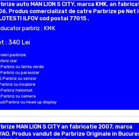
brize auto MAN LION S CITY, marca KMK, an fabrica
6. Produs comercializat de catre Parbrize pe Net 
OTESTI ILFOV cod postal 77015 .
ducator parbriz : KMK
t : 340 Lei
vieri parbrize:
rbriz clar
Parbriz cu tenta verde
Parbriz cu parasolar
:Parbriz cu senzor
Parbriz cu incalzire
Parbriz heliomat
Parbriz cu camera
d:Parbriz cu head up display
brize MAN LION S CITY an fabricatie 2007, marca
AO. Produs vandut de Parbrize Originale in Bucure