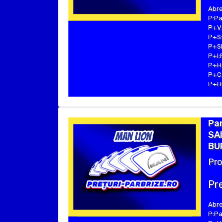
Abre
P:Pa
P+V:
P+S:
P+SE
P+I:
P+H:
P+C:
P+Hu
Par
SAI
BU
Pro
Pre
Abre
P:Pa