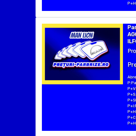
P+Hu
Par
AGC
ILF
Pro
Pre
Abre
P:Pa
P+V:
P+S:
P+SE
P+I:
P+H:
P+C:
P+Hu