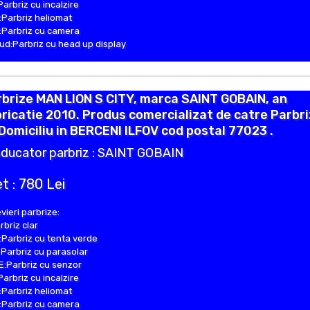
Parbriz cu incalzire
Parbriz heliomat
Parbriz cu camera
d:Parbriz cu head up display
brize MAN LION S CITY, marca SAINT GOBAIN, an
ricatie 2010. Produs comercializat de catre Parbr
Domiciliu in BERCENI ILFOV cod postal 77023 .
ducator parbriz : SAINT GOBAIN
t : 780 Lei
vieri parbrize:
rbriz clar
Parbriz cu tenta verde
Parbriz cu parasolar
:Parbriz cu senzor
Parbriz cu incalzire
Parbriz heliomat
Parbriz cu camera