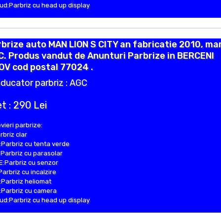
d:Parbriz cu head up display
brize auto MAN LION S CITY an fabricatie 2010, ma
. Produs vandut de Anunturi Parbrize in BERCENI
OV cod postal 77024 .
ducator parbriz : AGC
t : 290 Lei
vieri parbrize:
rbriz clar
Parbriz cu tenta verde
Parbriz cu parasolar
:Parbriz cu senzor
Parbriz cu incalzire
Parbriz heliomat
Parbriz cu camera
d:Parbriz cu head up display