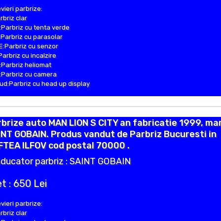
vieri parbrize:
rbriz clar
Parbriz cu tenta verde
Parbriz cu parasolar
:Parbriz cu senzor
Parbriz cu incalzire
Parbriz heliomat
Parbriz cu camera
d:Parbriz cu head up display
brize auto MAN LION S CITY an fabricatie 1999, ma
NT GOBAIN. Produs vandut de Parbriz Bucuresti in
FTEA ILFOV cod postal 70000 .
ducator parbriz : SAINT GOBAIN
t : 650 Lei
vieri parbrize:
rbriz clar