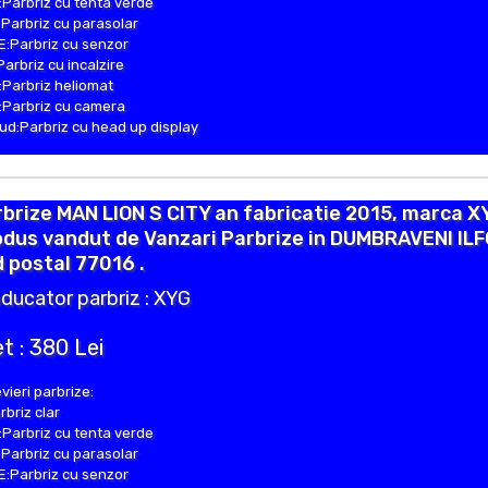
Parbriz cu tenta verde
Parbriz cu parasolar
:Parbriz cu senzor
Parbriz cu incalzire
Parbriz heliomat
Parbriz cu camera
d:Parbriz cu head up display
brize MAN LION S CITY an fabricatie 2015, marca X
odus vandut de Vanzari Parbrize in DUMBRAVENI IL
 postal 77016 .
ducator parbriz : XYG
t : 380 Lei
vieri parbrize:
rbriz clar
Parbriz cu tenta verde
Parbriz cu parasolar
:Parbriz cu senzor