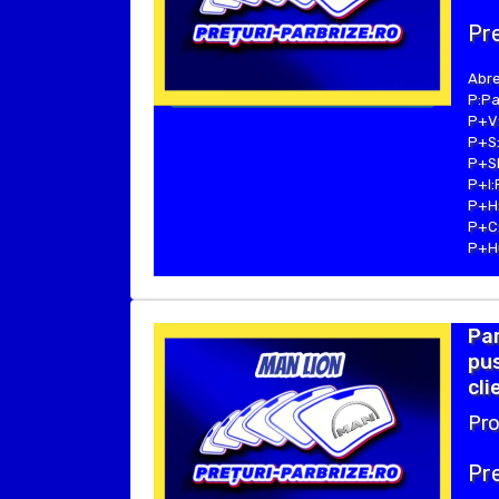
Pre
Abre
P:Pa
P+V:
P+S:
P+SE
P+I:
P+H:
P+C:
P+Hu
Par
pus
cli
Pro
Pre