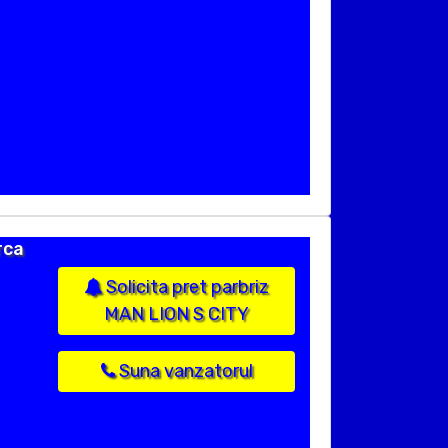
rca
Solicita pret parbriz
MAN LION S CITY
Suna vanzatorul