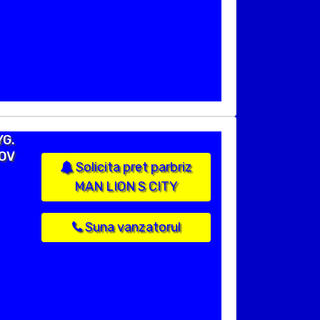
YG.
FOV
Solicita pret parbriz
MAN LION S CITY
Suna vanzatorul