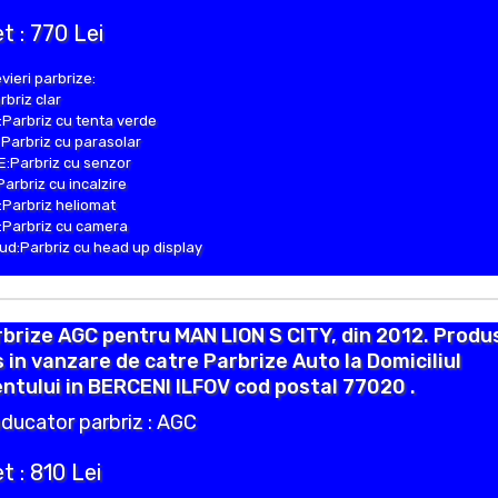
t : 770 Lei
vieri parbrize:
rbriz clar
Parbriz cu tenta verde
Parbriz cu parasolar
:Parbriz cu senzor
Parbriz cu incalzire
Parbriz heliomat
Parbriz cu camera
d:Parbriz cu head up display
brize AGC pentru MAN LION S CITY, din 2012. Produ
 in vanzare de catre Parbrize Auto la Domiciliul
entului in BERCENI ILFOV cod postal 77020 .
ducator parbriz : AGC
t : 810 Lei