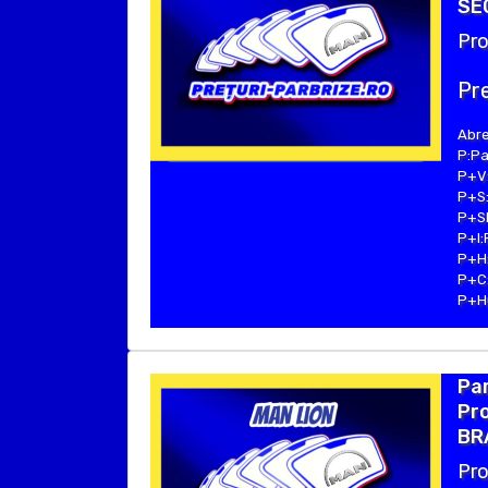
SEC
Pro
Pre
Abre
P:Pa
P+V:
P+S:
P+SE
P+I:
P+H:
P+C:
P+Hu
Par
Pro
BR
Pro