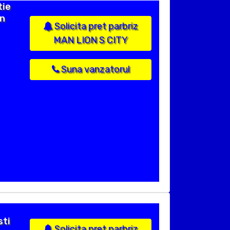
tie
in
Solicita pret parbriz
MAN LION S CITY
Suna vanzatorul
sti
Solicita pret parbriz