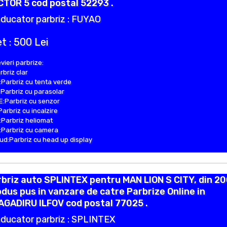
TOR 5 cod postal 52293 .
ducator parbriz : FUYAO
t : 500 Lei
vieri parbrize:
rbriz clar
Parbriz cu tenta verde
Parbriz cu parasolar
:Parbriz cu senzor
Parbriz cu incalzire
Parbriz heliomat
Parbriz cu camera
d:Parbriz cu head up display
briz auto SPLINTEX pentru MAN LION S CITY, din 2
dus pus in vanzare de catre Parbrize Online in
AGADIRU ILFOV cod postal 77025 .
ducator parbriz : SPLINTEX