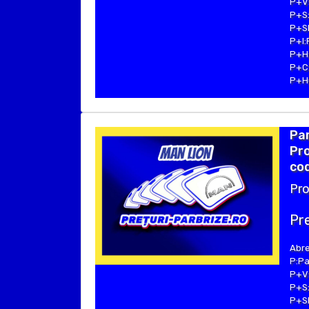
P+V:
P+S:
P+SE
P+I:
P+H:
P+C:
P+Hu
Par
Pr
cod
Pro
Pre
Abre
P:Pa
P+V:
P+S:
P+SE