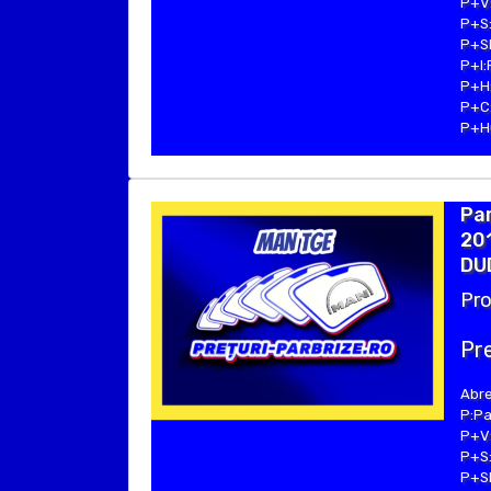
P+V:
P+S:
P+SE
P+I:
P+H:
P+C:
P+Hu
Par
201
DUD
Pro
Pre
Abre
P:Pa
P+V:
P+S:
P+SE