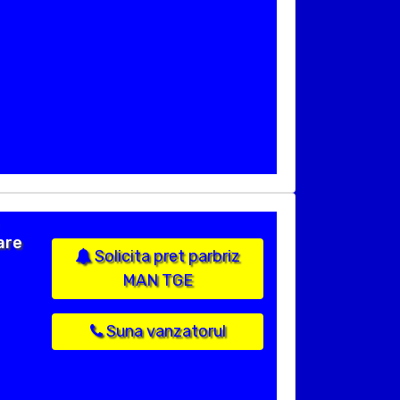
are
Solicita pret parbriz
MAN TGE
Suna vanzatorul