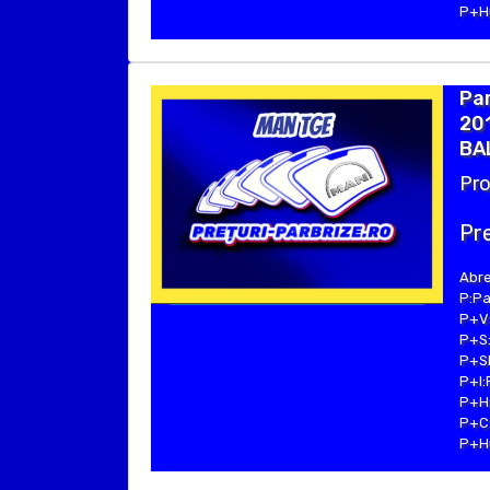
P+Hu
Par
201
BA
Pro
Pre
Abre
P:Pa
P+V:
P+S:
P+SE
P+I:
P+H:
P+C:
P+Hu