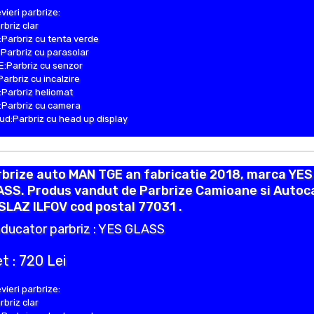
vieri parbrize:
rbriz clar
Parbriz cu tenta verde
Parbriz cu parasolar
:Parbriz cu senzor
Parbriz cu incalzire
Parbriz heliomat
Parbriz cu camera
d:Parbriz cu head up display
brize auto MAN TGE an fabricatie 2018, marca YES
ASS. Produs vandut de Parbrize Camioane si Autoc
ISLAZ ILFOV cod postal 77031 .
ducator parbriz : YES GLASS
t : 720 Lei
vieri parbrize:
rbriz clar