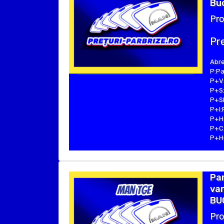
Buc
Pro
Pre
Abre
P:Pa
P+V:
P+S:
P+SE
P+I:
P+H:
P+C:
P+Hu
Par
van
BUC
Pro