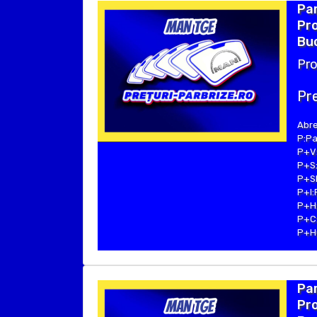
Par
Pro
Bu
Pro
Pre
Abre
P:Pa
P+V:
P+S:
P+SE
P+I:
P+H:
P+C:
P+Hu
Par
Pro