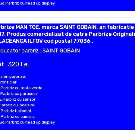
d:Parbriz cu head up display
brize MAN TGE, marca SAINT GOBAIN, an fabricatie
7. Produs comercializat de catre Parbrize Originale
LACEANCA ILFOV cod postal 77036 .
ducator parbriz : SAINT GOBAIN
t : 320 Lei
vieri parbrize:
rbriz clar
Parbriz cu tenta verde
Parbriz cu parasolar
:Parbriz cu senzor
Parbriz cu incalzire
Parbriz heliomat
Parbriz cu camera
d:Parbriz cu head up display