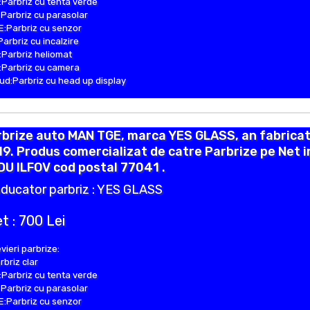
Parbriz cu tenta verde
Parbriz cu parasolar
:Parbriz cu senzor
Parbriz cu incalzire
Parbriz heliomat
Parbriz cu camera
d:Parbriz cu head up display
brize auto MAN TGE, marca YES GLASS, an fabricat
9. Produs comercializat de catre Parbrize pe Net i
U ILFOV cod postal 77041 .
ducator parbriz : YES GLASS
t : 700 Lei
vieri parbrize:
rbriz clar
Parbriz cu tenta verde
Parbriz cu parasolar
:Parbriz cu senzor