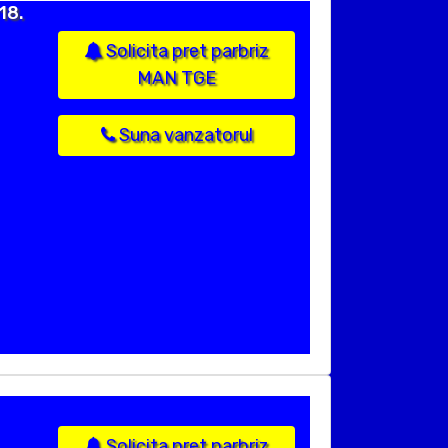
18.
Solicita pret parbriz
MAN TGE
Suna vanzatorul
Solicita pret parbriz