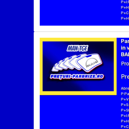
P+I:
P+H:
P+C:
P+Hu
Par
in 
BA
Pro
Pre
Abre
P:Pa
P+V:
P+S:
P+SE
P+I:
P+H:
P+C: