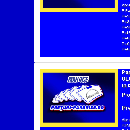
Abre
P:Pa
P+V:
P+S:
P+SE
P+I:
P+H:
P+C:
P+Hu
Par
GL
in 
Pro
Pre
Abre
P:Pa