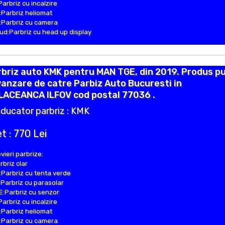
Parbriz cu incalzire
Parbriz heliomat
Parbriz cu camera
d:Parbriz cu head up display
briz auto KMK pentru MAN TGE, din 2019. Produs p
vanzare de catre Parbiz Auto Bucuresti in
LACEANCA ILFOV cod postal 77036 .
ducator parbriz : KMK
t : 770 Lei
vieri parbrize:
rbriz clar
Parbriz cu tenta verde
Parbriz cu parasolar
:Parbriz cu senzor
Parbriz cu incalzire
Parbriz heliomat
Parbriz cu camera