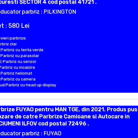
uresti SECTOR 4 cod postal 41721 .
ducator parbriz : PILKINGTON
t : 580 Lei
vieri parbrize:
rbriz clar
Parbriz cu tenta verde
Parbriz cu parasolar
:Parbriz cu senzor
Parbriz cu incalzire
Parbriz heliomat
Parbriz cu camera
d:Parbriz cu head up display
brize FUYAO pentru MAN TGE, din 2021. Produs pus 
zare de catre Parbrize Camioane si Autocare in
IUMENI ILFOV cod postal 72496 .
ducator parbriz : FUYAO