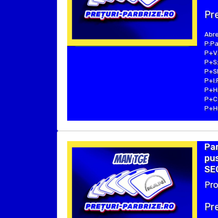
Pre
Abre
P:Pa
P+V:
P+S:
P+SE
P+I:
P+H:
P+C:
P+Hu
Par
pus
SE
Pro
Pre