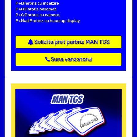
P+I:Parbriz cu incalzire
P+H:Parbriz heliomat
P+C:Parbriz cu camera
P+Hud:Parbriz cu head up display
Solicita pret parbriz MAN TGS
Suna vanzatorul