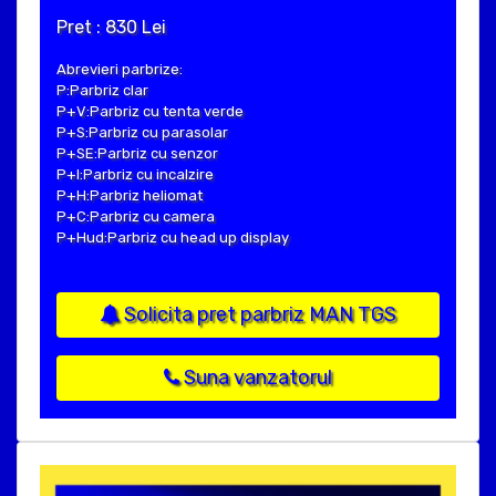
Pret : 830 Lei
Abrevieri parbrize:
P:Parbriz clar
P+V:Parbriz cu tenta verde
P+S:Parbriz cu parasolar
P+SE:Parbriz cu senzor
P+I:Parbriz cu incalzire
P+H:Parbriz heliomat
P+C:Parbriz cu camera
P+Hud:Parbriz cu head up display
Solicita pret parbriz MAN TGS
Suna vanzatorul