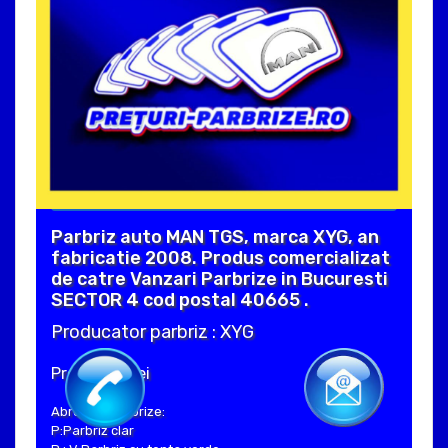
Parbriz auto MAN TGS, marca XYG, an
fabricatie 2008. Produs comercializat
de catre Vanzari Parbrize in Bucuresti
SECTOR 4 cod postal 40665 .
Producator parbriz : XYG
Pret : 450 Lei
Abrevieri parbrize:
P:Parbriz clar