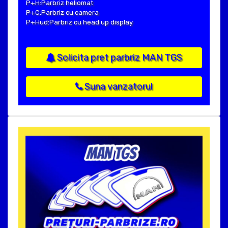
P+H:Parbriz heliomat
P+C:Parbriz cu camera
P+Hud:Parbriz cu head up display
Solicita pret parbriz MAN TGS
Suna vanzatorul