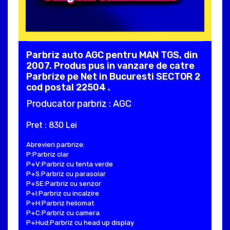
Parbriz auto AGC pentru MAN TGS, din
2007. Produs pus in vanzare de catre
Parbrize pe Net in Bucuresti SECTOR 2
cod postal 22504 .
Producator parbriz : AGC
Pret : 830 Lei
Abrevieri parbrize:
P:Parbriz clar
P+V:Parbriz cu tenta verde
P+S:Parbriz cu parasolar
P+SE:Parbriz cu senzor
P+I:Parbriz cu incalzire
P+H:Parbriz heliomat
P+C:Parbriz cu camera
P+Hud:Parbriz cu head up display