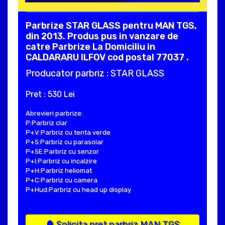
Parbrize STAR GLASS pentru MAN TGS,
din 2013. Produs pus in vanzare de
catre Parbrize La Domiciliu in
CALDARARU ILFOV cod postal 77037 .
Producator parbriz : STAR GLASS
Pret : 530 Lei
Abrevieri parbrize:
P:Parbriz clar
P+V:Parbriz cu tenta verde
P+S:Parbriz cu parasolar
P+SE:Parbriz cu senzor
P+I:Parbriz cu incalzire
P+H:Parbriz heliomat
P+C:Parbriz cu camera
P+Hud:Parbriz cu head up display
Solicita pret parbriz MAN TGS