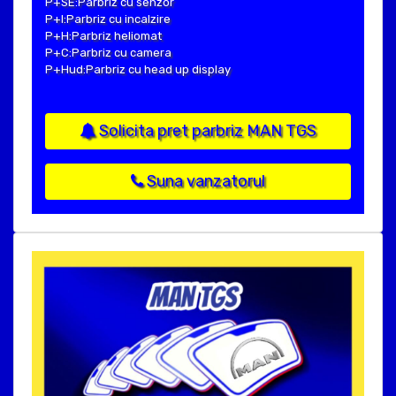
P+SE:Parbriz cu senzor
P+I:Parbriz cu incalzire
P+H:Parbriz heliomat
P+C:Parbriz cu camera
P+Hud:Parbriz cu head up display
Solicita pret parbriz MAN TGS
Suna vanzatorul