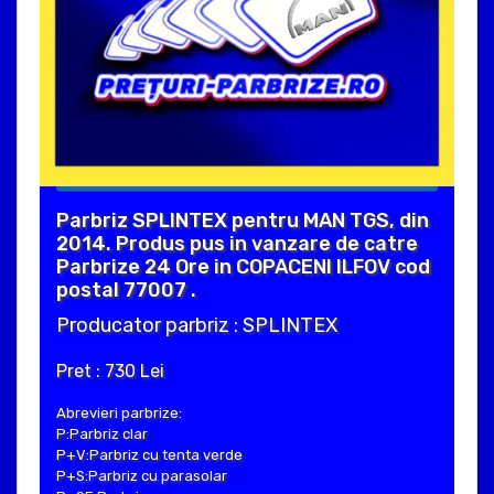
Parbriz SPLINTEX pentru MAN TGS, din
2014. Produs pus in vanzare de catre
Parbrize 24 Ore in COPACENI ILFOV cod
postal 77007 .
Producator parbriz : SPLINTEX
Pret : 730 Lei
Abrevieri parbrize:
P:Parbriz clar
P+V:Parbriz cu tenta verde
P+S:Parbriz cu parasolar