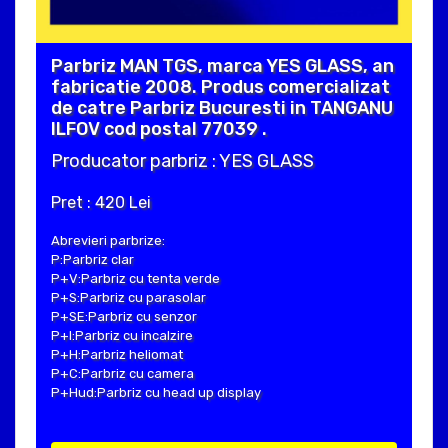
Parbriz MAN TGS, marca YES GLASS, an
fabricatie 2008. Produs comercializat
de catre Parbriz Bucuresti in TANGANU
ILFOV cod postal 77039 .
Producator parbriz : YES GLASS
Pret : 420 Lei
Abrevieri parbrize:
P:Parbriz clar
P+V:Parbriz cu tenta verde
P+S:Parbriz cu parasolar
P+SE:Parbriz cu senzor
P+I:Parbriz cu incalzire
P+H:Parbriz heliomat
P+C:Parbriz cu camera
P+Hud:Parbriz cu head up display