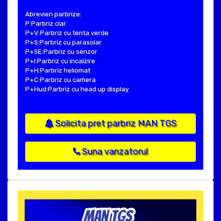
Abrevieri parbrize:
P:Parbriz clar
P+V:Parbriz cu tenta verde
P+S:Parbriz cu parasolar
P+SE:Parbriz cu senzor
P+I:Parbriz cu incalzire
P+H:Parbriz heliomat
P+C:Parbriz cu camera
P+Hud:Parbriz cu head up display
Solicita pret parbriz MAN TGS
Suna vanzatorul