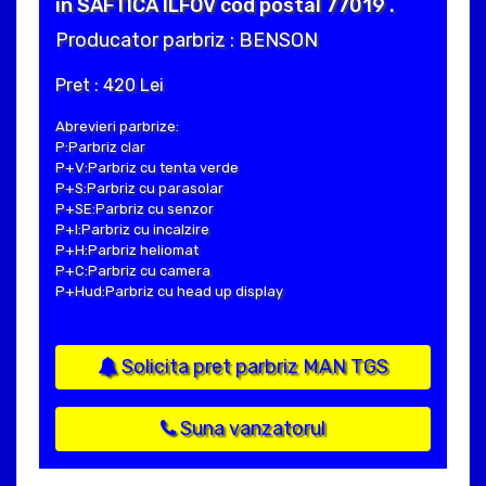
in SAFTICA ILFOV cod postal 77019 .
Producator parbriz : BENSON
Pret : 420 Lei
Abrevieri parbrize:
P:Parbriz clar
P+V:Parbriz cu tenta verde
P+S:Parbriz cu parasolar
P+SE:Parbriz cu senzor
P+I:Parbriz cu incalzire
P+H:Parbriz heliomat
P+C:Parbriz cu camera
P+Hud:Parbriz cu head up display
Solicita pret parbriz MAN TGS
Suna vanzatorul