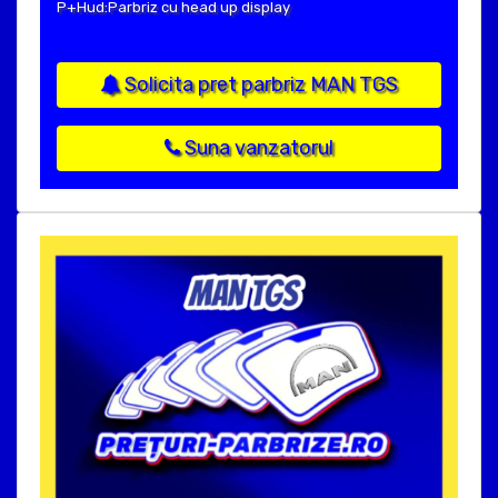
P+Hud:Parbriz cu head up display
Solicita pret parbriz MAN TGS
Suna vanzatorul