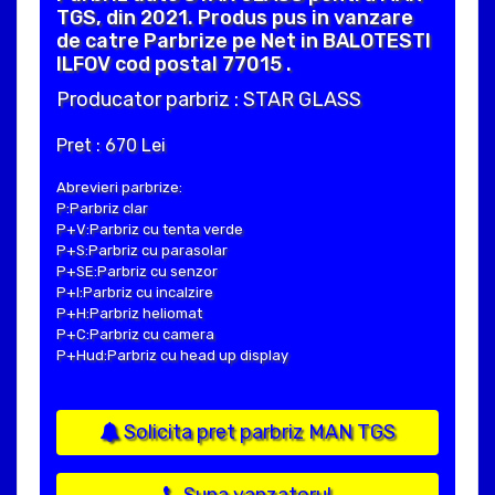
TGS, din 2021. Produs pus in vanzare
de catre Parbrize pe Net in BALOTESTI
ILFOV cod postal 77015 .
Producator parbriz : STAR GLASS
Pret : 670 Lei
Abrevieri parbrize:
P:Parbriz clar
P+V:Parbriz cu tenta verde
P+S:Parbriz cu parasolar
P+SE:Parbriz cu senzor
P+I:Parbriz cu incalzire
P+H:Parbriz heliomat
P+C:Parbriz cu camera
P+Hud:Parbriz cu head up display
Solicita pret parbriz MAN TGS
Suna vanzatorul