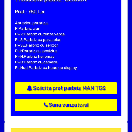
Pret : 780 Lei
Abrevieri parbrize:
P:Parbriz clar
P+V:Parbriz cu tenta verde
P+S:Parbriz cu parasolar
P+SE:Parbriz cu senzor
P+I:Parbriz cu incalzire
P+H:Parbriz heliomat
P+C:Parbriz cu camera
P+Hud:Parbriz cu head up display
Solicita pret parbriz MAN TGS
Suna vanzatorul