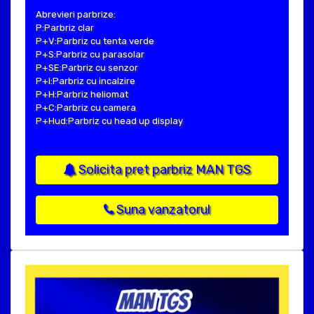
Abrevieri parbrize:
P:Parbriz clar
P+V:Parbriz cu tenta verde
P+S:Parbriz cu parasolar
P+SE:Parbriz cu senzor
P+I:Parbriz cu incalzire
P+H:Parbriz heliomat
P+C:Parbriz cu camera
P+Hud:Parbriz cu head up display
Solicita pret parbriz MAN TGS
Suna vanzatorul