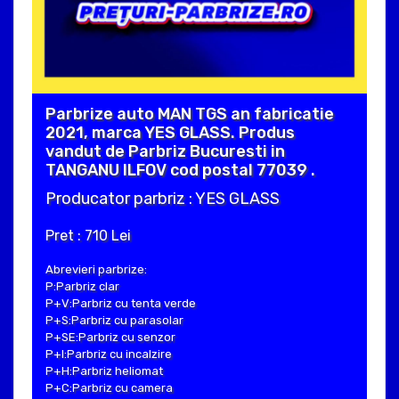
Parbrize auto MAN TGS an fabricatie
2021, marca YES GLASS. Produs
vandut de Parbriz Bucuresti in
TANGANU ILFOV cod postal 77039 .
Producator parbriz : YES GLASS
Pret : 710 Lei
Abrevieri parbrize:
P:Parbriz clar
P+V:Parbriz cu tenta verde
P+S:Parbriz cu parasolar
P+SE:Parbriz cu senzor
P+I:Parbriz cu incalzire
P+H:Parbriz heliomat
P+C:Parbriz cu camera