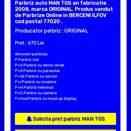
Parbriz auto MAN TGS an fabricatie
2008, marca ORIGINAL. Produs vandut
de Parbrize Online in BERCENI ILFOV
cod postal 77020 .
Producator parbriz : ORIGINAL
Pret : 670 Lei
Abrevieri parbrize:
P:Parbriz clar
P+V:Parbriz cu tenta verde
P+S:Parbriz cu parasolar
P+SE:Parbriz cu senzor
P+I:Parbriz cu incalzire
P+H:Parbriz heliomat
P+C:Parbriz cu camera
P+Hud:Parbriz cu head up display
Solicita pret parbriz MAN TGS