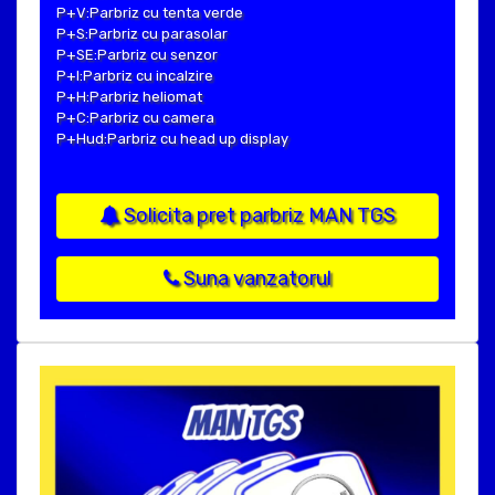
P+V:Parbriz cu tenta verde
P+S:Parbriz cu parasolar
P+SE:Parbriz cu senzor
P+I:Parbriz cu incalzire
P+H:Parbriz heliomat
P+C:Parbriz cu camera
P+Hud:Parbriz cu head up display
Solicita pret parbriz MAN TGS
Suna vanzatorul