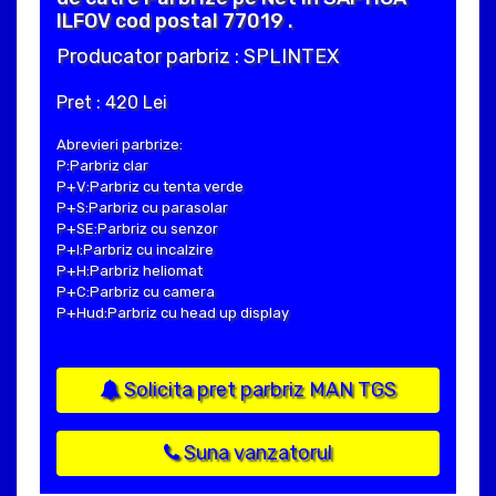
ILFOV cod postal 77019 .
Producator parbriz : SPLINTEX
Pret : 420 Lei
Abrevieri parbrize:
P:Parbriz clar
P+V:Parbriz cu tenta verde
P+S:Parbriz cu parasolar
P+SE:Parbriz cu senzor
P+I:Parbriz cu incalzire
P+H:Parbriz heliomat
P+C:Parbriz cu camera
P+Hud:Parbriz cu head up display
Solicita pret parbriz MAN TGS
Suna vanzatorul