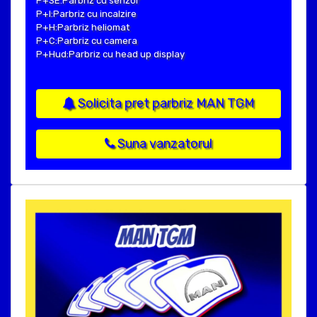
P+SE:Parbriz cu senzor
P+I:Parbriz cu incalzire
P+H:Parbriz heliomat
P+C:Parbriz cu camera
P+Hud:Parbriz cu head up display
Solicita pret parbriz MAN TGM
Suna vanzatorul