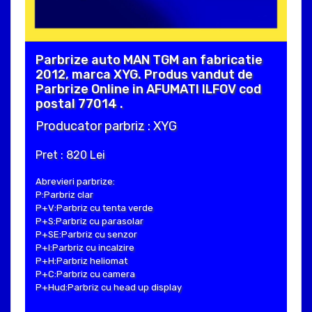
Parbrize auto MAN TGM an fabricatie
2012, marca XYG. Produs vandut de
Parbrize Online in AFUMATI ILFOV cod
postal 77014 .
Producator parbriz : XYG
Pret : 820 Lei
Abrevieri parbrize:
P:Parbriz clar
P+V:Parbriz cu tenta verde
P+S:Parbriz cu parasolar
P+SE:Parbriz cu senzor
P+I:Parbriz cu incalzire
P+H:Parbriz heliomat
P+C:Parbriz cu camera
P+Hud:Parbriz cu head up display