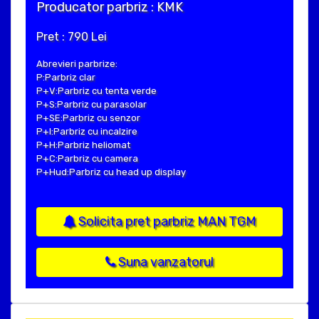
Producator parbriz : KMK
Pret : 790 Lei
Abrevieri parbrize:
P:Parbriz clar
P+V:Parbriz cu tenta verde
P+S:Parbriz cu parasolar
P+SE:Parbriz cu senzor
P+I:Parbriz cu incalzire
P+H:Parbriz heliomat
P+C:Parbriz cu camera
P+Hud:Parbriz cu head up display
Solicita pret parbriz MAN TGM
Suna vanzatorul