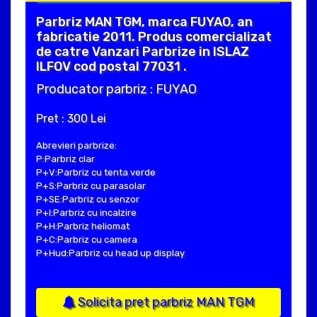
Parbriz MAN TGM, marca FUYAO, an
fabricatie 2011. Produs comercializat
de catre Vanzari Parbrize in ISLAZ
ILFOV cod postal 77031 .
Producator parbriz : FUYAO
Pret : 300 Lei
Abrevieri parbrize:
P:Parbriz clar
P+V:Parbriz cu tenta verde
P+S:Parbriz cu parasolar
P+SE:Parbriz cu senzor
P+I:Parbriz cu incalzire
P+H:Parbriz heliomat
P+C:Parbriz cu camera
P+Hud:Parbriz cu head up display
Solicita pret parbriz MAN TGM