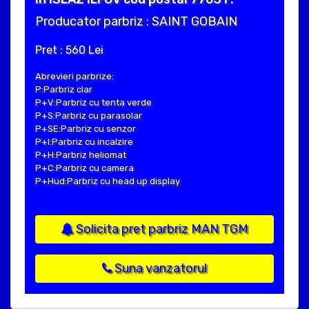
Producator parbriz : SAINT GOBAIN
Pret : 560 Lei
Abrevieri parbrize:
P:Parbriz clar
P+V:Parbriz cu tenta verde
P+S:Parbriz cu parasolar
P+SE:Parbriz cu senzor
P+I:Parbriz cu incalzire
P+H:Parbriz heliomat
P+C:Parbriz cu camera
P+Hud:Parbriz cu head up display
Solicita pret parbriz MAN TGM
Suna vanzatorul