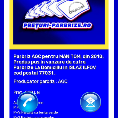
Parbriz AGC pentru MAN TGM, din 2010.
Produs pus in vanzare de catre
Parbrize La Domiciliu in ISLAZ ILFOV
cod postal 77031 .
Producator parbriz : AGC
Pret : 880 Lei
Abrevieri parbrize:
P:Parbriz clar
P+V:Parbriz cu tenta verde
P+S:Parbriz cu parasolar