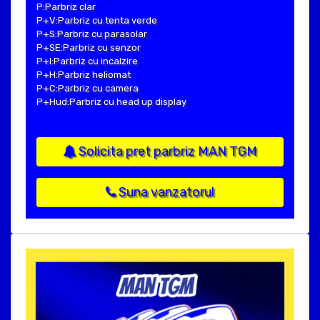
P:Parbriz clar
P+V:Parbriz cu tenta verde
P+S:Parbriz cu parasolar
P+SE:Parbriz cu senzor
P+I:Parbriz cu incalzire
P+H:Parbriz heliomat
P+C:Parbriz cu camera
P+Hud:Parbriz cu head up display
Solicita pret parbriz MAN TGM
Suna vanzatorul