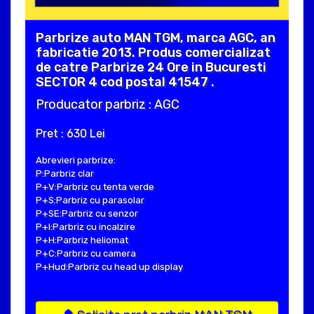
Parbrize auto MAN TGM, marca AGC, an
fabricatie 2013. Produs comercializat
de catre Parbrize 24 Ore in Bucuresti
SECTOR 4 cod postal 41547 .
Producator parbriz : AGC
Pret : 630 Lei
Abrevieri parbrize:
P:Parbriz clar
P+V:Parbriz cu tenta verde
P+S:Parbriz cu parasolar
P+SE:Parbriz cu senzor
P+I:Parbriz cu incalzire
P+H:Parbriz heliomat
P+C:Parbriz cu camera
P+Hud:Parbriz cu head up display