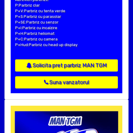
P:Parbriz clar
P+V:Parbriz cu tenta verde
P+S:Parbriz cu parasolar
P+SE:Parbriz cu senzor
P+I:Parbriz cu incalzire
P+H:Parbriz heliomat
P+C:Parbriz cu camera
P+Hud:Parbriz cu head up display
Solicita pret parbriz MAN TGM
Suna vanzatorul