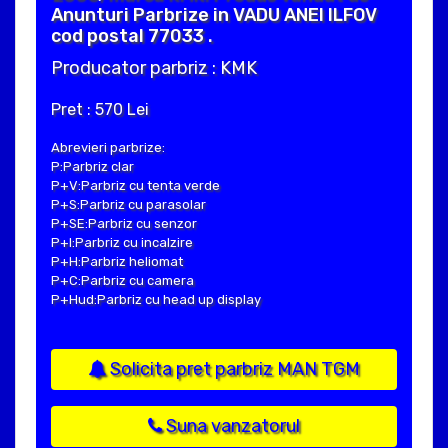
Anunturi Parbrize in VADU ANEI ILFOV
cod postal 77033 .
Producator parbriz : KMK
Pret : 570 Lei
Abrevieri parbrize:
P:Parbriz clar
P+V:Parbriz cu tenta verde
P+S:Parbriz cu parasolar
P+SE:Parbriz cu senzor
P+I:Parbriz cu incalzire
P+H:Parbriz heliomat
P+C:Parbriz cu camera
P+Hud:Parbriz cu head up display
Solicita pret parbriz MAN TGM
Suna vanzatorul