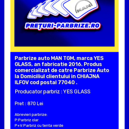
Parbrize auto MAN TGM, marca YES
GLASS, an fabricatie 2016. Produs
comercializat de catre Parbrize Auto
la Domiciliul clientului in CHIAJNA
ILFOV cod postal 77040 .
Producator parbriz : YES GLASS
Pret : 870 Lei
Abrevieri parbrize:
P:Parbriz clar
P+V:Parbriz cu tenta verde