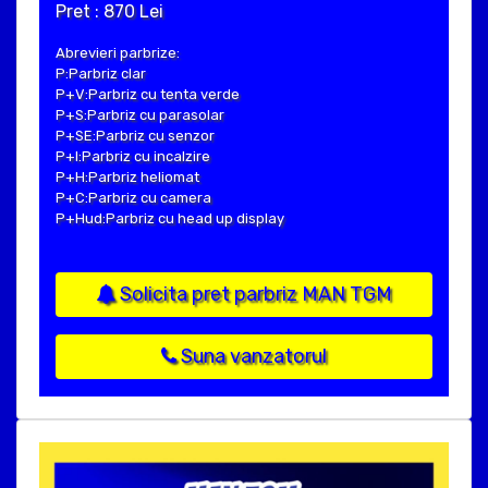
Pret : 870 Lei
Abrevieri parbrize:
P:Parbriz clar
P+V:Parbriz cu tenta verde
P+S:Parbriz cu parasolar
P+SE:Parbriz cu senzor
P+I:Parbriz cu incalzire
P+H:Parbriz heliomat
P+C:Parbriz cu camera
P+Hud:Parbriz cu head up display
Solicita pret parbriz MAN TGM
Suna vanzatorul