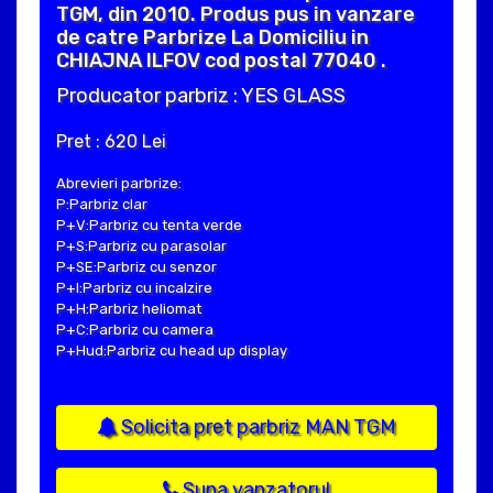
TGM, din 2010. Produs pus in vanzare
de catre Parbrize La Domiciliu in
CHIAJNA ILFOV cod postal 77040 .
Producator parbriz : YES GLASS
Pret : 620 Lei
Abrevieri parbrize:
P:Parbriz clar
P+V:Parbriz cu tenta verde
P+S:Parbriz cu parasolar
P+SE:Parbriz cu senzor
P+I:Parbriz cu incalzire
P+H:Parbriz heliomat
P+C:Parbriz cu camera
P+Hud:Parbriz cu head up display
Solicita pret parbriz MAN TGM
Suna vanzatorul