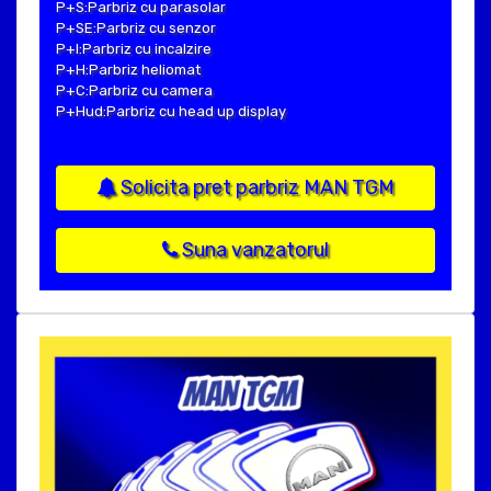
P+S:Parbriz cu parasolar
P+SE:Parbriz cu senzor
P+I:Parbriz cu incalzire
P+H:Parbriz heliomat
P+C:Parbriz cu camera
P+Hud:Parbriz cu head up display
Solicita pret parbriz MAN TGM
Suna vanzatorul