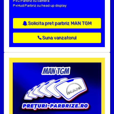
P+C:Parbriz cu camera
P+Hud:Parbriz cu head up display
Solicita pret parbriz MAN TGM
Suna vanzatorul