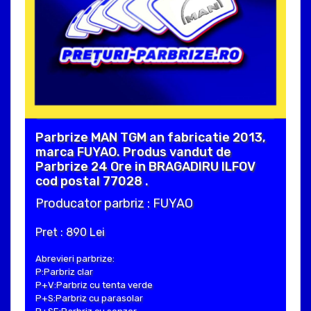
Parbrize MAN TGM an fabricatie 2013,
marca FUYAO. Produs vandut de
Parbrize 24 Ore in BRAGADIRU ILFOV
cod postal 77028 .
Producator parbriz : FUYAO
Pret : 890 Lei
Abrevieri parbrize:
P:Parbriz clar
P+V:Parbriz cu tenta verde
P+S:Parbriz cu parasolar