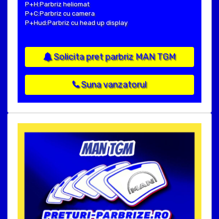
P+H:Parbriz heliomat
P+C:Parbriz cu camera
P+Hud:Parbriz cu head up display
Solicita pret parbriz MAN TGM
Suna vanzatorul