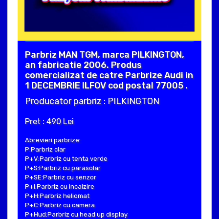
Parbriz MAN TGM, marca PILKINGTON,
an fabricatie 2006. Produs
comercializat de catre Parbrize Audi in
1 DECEMBRIE ILFOV cod postal 77005 .
Producator parbriz : PILKINGTON
Pret : 490 Lei
Abrevieri parbrize:
P:Parbriz clar
P+V:Parbriz cu tenta verde
P+S:Parbriz cu parasolar
P+SE:Parbriz cu senzor
P+I:Parbriz cu incalzire
P+H:Parbriz heliomat
P+C:Parbriz cu camera
P+Hud:Parbriz cu head up display