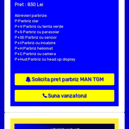
Pret : 830 Lei
Abrevieri parbrize:
P:Parbriz clar
P+V:Parbriz cu tenta verde
P+S:Parbriz cu parasolar
P+SE:Parbriz cu senzor
P+I:Parbriz cu incalzire
P+H:Parbriz heliomat
P+C:Parbriz cu camera
P+Hud:Parbriz cu head up display
Solicita pret parbriz MAN TGM
Suna vanzatorul