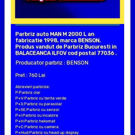
Parbriz auto MAN M 2000 L an
fabricatie 1998, marca BENSON.
Produs vandut de Parbriz Bucuresti in
BALACEANCA ILFOV cod postal 77036 .
Producator parbriz : BENSON
Pret : 760 Lei
Abrevieri parbrize:
P:Parbriz clar
P+V:Parbriz cu tenta verde
P+S:Parbriz cu parasolar
P+SE:Parbriz cu senzor
P+I:Parbriz cu incalzire
P+H:Parbriz heliomat
P+C:Parbriz cu camera
P+Hud:Parbriz cu head up display