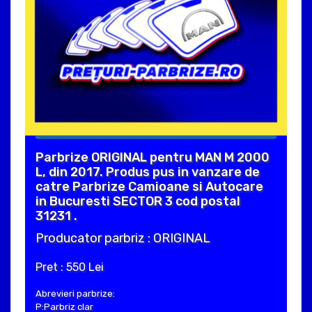
Parbrize ORIGINAL pentru MAN M 2000
L, din 2017. Produs pus in vanzare de
catre Parbrize Camioane si Autocare
in Bucuresti SECTOR 3 cod postal
31231 .
Producator parbriz : ORIGINAL
Pret : 550 Lei
Abrevieri parbrize:
P:Parbriz clar