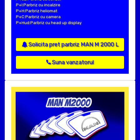
P+I:Parbriz cu incalzire
P+H:Parbriz heliomat
P+C:Parbriz cu camera
P+Hud:Parbriz cu head up display
Solicita pret parbriz MAN M 2000 L
Suna vanzatorul