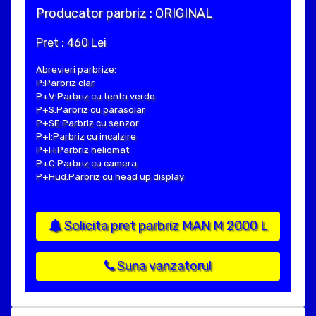
Producator parbriz : ORIGINAL
Pret : 460 Lei
Abrevieri parbrize:
P:Parbriz clar
P+V:Parbriz cu tenta verde
P+S:Parbriz cu parasolar
P+SE:Parbriz cu senzor
P+I:Parbriz cu incalzire
P+H:Parbriz heliomat
P+C:Parbriz cu camera
P+Hud:Parbriz cu head up display
Solicita pret parbriz MAN M 2000 L
Suna vanzatorul