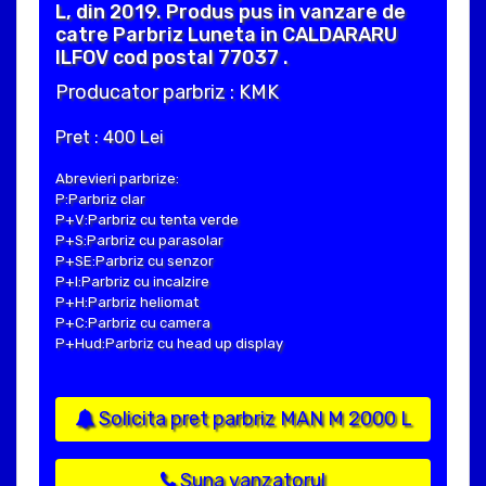
L, din 2019. Produs pus in vanzare de
catre Parbriz Luneta in CALDARARU
ILFOV cod postal 77037 .
Producator parbriz : KMK
Pret : 400 Lei
Abrevieri parbrize:
P:Parbriz clar
P+V:Parbriz cu tenta verde
P+S:Parbriz cu parasolar
P+SE:Parbriz cu senzor
P+I:Parbriz cu incalzire
P+H:Parbriz heliomat
P+C:Parbriz cu camera
P+Hud:Parbriz cu head up display
Solicita pret parbriz MAN M 2000 L
Suna vanzatorul