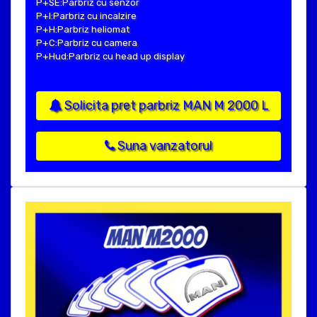
P+SE:Parbriz cu senzor
P+I:Parbriz cu incalzire
P+H:Parbriz heliomat
P+C:Parbriz cu camera
P+Hud:Parbriz cu head up display
Solicita pret parbriz MAN M 2000 L
Suna vanzatorul