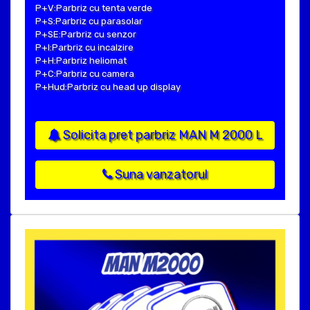
P+V:Parbriz cu tenta verde
P+S:Parbriz cu parasolar
P+SE:Parbriz cu senzor
P+I:Parbriz cu incalzire
P+H:Parbriz heliomat
P+C:Parbriz cu camera
P+Hud:Parbriz cu head up display
Solicita pret parbriz MAN M 2000 L
Suna vanzatorul