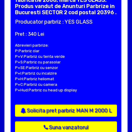
Produs vandut de Anunturi Parbrize in
Bucuresti SECTOR 2 cod postal 20396 .
Producator parbriz : YES GLASS
Pret : 340 Lei
Abrevieri parbrize:
P:Parbriz clar
P+V:Parbriz cu tenta verde
P+S:Parbriz cu parasolar
P+SE:Parbriz cu senzor
P+I:Parbriz cu incalzire
P+H:Parbriz heliomat
P+C:Parbriz cu camera
P+Hud:Parbriz cu head up display
Solicita pret parbriz MAN M 2000 L
Suna vanzatorul