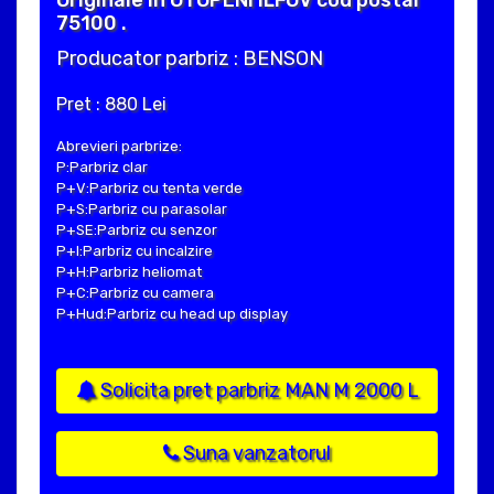
75100 .
Producator parbriz : BENSON
Pret : 880 Lei
Abrevieri parbrize:
P:Parbriz clar
P+V:Parbriz cu tenta verde
P+S:Parbriz cu parasolar
P+SE:Parbriz cu senzor
P+I:Parbriz cu incalzire
P+H:Parbriz heliomat
P+C:Parbriz cu camera
P+Hud:Parbriz cu head up display
Solicita pret parbriz MAN M 2000 L
Suna vanzatorul