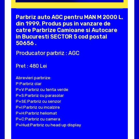
Parbriz auto AGC pentru MAN M 2000 L,
din 1999. Produs pus in vanzare de
catre Parbrize Camioane si Autocare
in Bucuresti SECTOR 5 cod postal
50656 .
Producator parbriz : AGC
Pret : 480 Lei
Abrevieri parbrize:
P:Parbriz clar
P+V:Parbriz cu tenta verde
P+S:Parbriz cu parasolar
P+SE:Parbriz cu senzor
P+I:Parbriz cu incalzire
P+H:Parbriz heliomat
P+C:Parbriz cu camera
P+Hud:Parbriz cu head up display