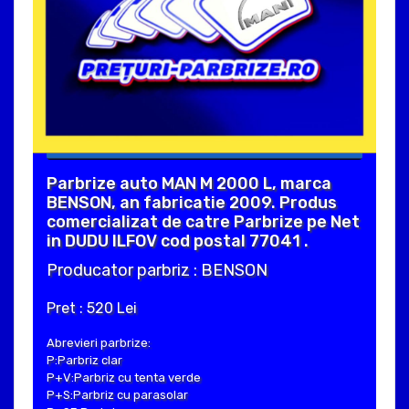
Parbrize auto MAN M 2000 L, marca
BENSON, an fabricatie 2009. Produs
comercializat de catre Parbrize pe Net
in DUDU ILFOV cod postal 77041 .
Producator parbriz : BENSON
Pret : 520 Lei
Abrevieri parbrize:
P:Parbriz clar
P+V:Parbriz cu tenta verde
P+S:Parbriz cu parasolar