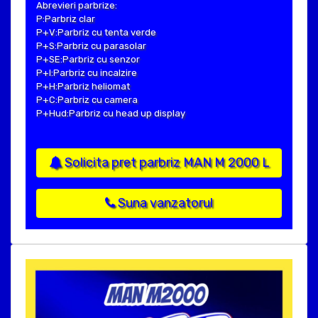
Abrevieri parbrize:
P:Parbriz clar
P+V:Parbriz cu tenta verde
P+S:Parbriz cu parasolar
P+SE:Parbriz cu senzor
P+I:Parbriz cu incalzire
P+H:Parbriz heliomat
P+C:Parbriz cu camera
P+Hud:Parbriz cu head up display
Solicita pret parbriz MAN M 2000 L
Suna vanzatorul