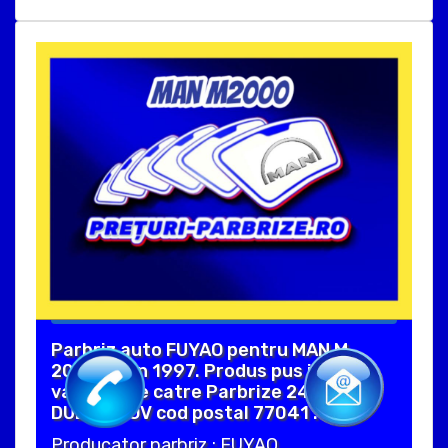
Parbriz auto FUYAO pentru MAN M
2000 L, din 1997. Produs pus in
vanzare de catre Parbrize 24 Ore in
DUDU ILFOV cod postal 77041 .
Producator parbriz : FUYAO