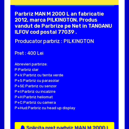
Parbriz MAN M 2000 L an fabricatie
2012, marca PILKINGTON. Produs
vandut de Parbrize pe Net in TANGANU
ILFOV cod postal 77039 .
Producator parbriz : PILKINGTON
Pret : 400 Lei
Abrevieri parbrize:
P:Parbriz clar
P+V:Parbriz cu tenta verde
P+S:Parbriz cu parasolar
P+SE:Parbriz cu senzor
P+I:Parbriz cu incalzire
P+H:Parbriz heliomat
P+C:Parbriz cu camera
P+Hud:Parbriz cu head up display
Solicita pret parbriz MAN M 2000 L