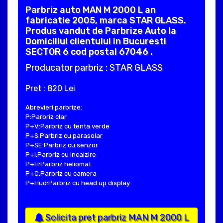
Parbriz auto MAN M 2000 L an
fabricatie 2005, marca STAR GLASS.
Produs vandut de Parbrize Auto la
Domiciliul clientului in Bucuresti
SECTOR 6 cod postal 67046 .
Producator parbriz : STAR GLASS
Pret : 820 Lei
Abrevieri parbrize:
P:Parbriz clar
P+V:Parbriz cu tenta verde
P+S:Parbriz cu parasolar
P+SE:Parbriz cu senzor
P+I:Parbriz cu incalzire
P+H:Parbriz heliomat
P+C:Parbriz cu camera
P+Hud:Parbriz cu head up display
Solicita pret parbriz MAN M 2000 L