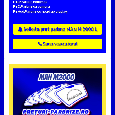
P+H:Parbriz heliomat
P+C:Parbriz cu camera
P+Hud:Parbriz cu head up display
Solicita pret parbriz MAN M 2000 L
Suna vanzatorul