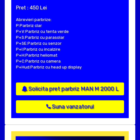
Pret : 450 Lei
Abrevieri parbrize:
P:Parbriz clar
P+V:Parbriz cu tenta verde
P+S:Parbriz cu parasolar
P+SE:Parbriz cu senzor
P+I:Parbriz cu incalzire
P+H:Parbriz heliomat
P+C:Parbriz cu camera
P+Hud:Parbriz cu head up display
Solicita pret parbriz MAN M 2000 L
Suna vanzatorul