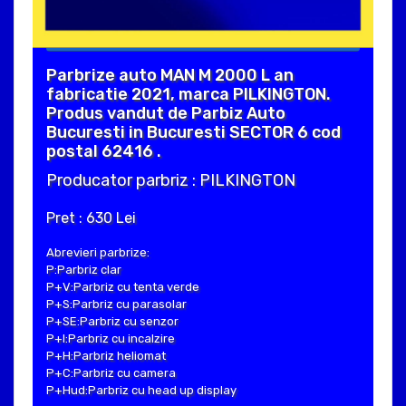
Parbrize auto MAN M 2000 L an
fabricatie 2021, marca PILKINGTON.
Produs vandut de Parbiz Auto
Bucuresti in Bucuresti SECTOR 6 cod
postal 62416 .
Producator parbriz : PILKINGTON
Pret : 630 Lei
Abrevieri parbrize:
P:Parbriz clar
P+V:Parbriz cu tenta verde
P+S:Parbriz cu parasolar
P+SE:Parbriz cu senzor
P+I:Parbriz cu incalzire
P+H:Parbriz heliomat
P+C:Parbriz cu camera
P+Hud:Parbriz cu head up display