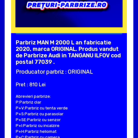
Parbriz MAN M 2000 L an fabricatie
2020, marca ORIGINAL. Produs vandut
de Parbrize Audi in TANGANU ILFOV cod
postal 77039 .
Producator parbriz : ORIGINAL
Pret : 810 Lei
Abrevieri parbrize:
P:Parbriz clar
P+V:Parbriz cu tenta verde
P+S:Parbriz cu parasolar
P+SE:Parbriz cu senzor
P+I:Parbriz cu incalzire
P+H:Parbriz heliomat
P+C:Parbriz cu camera