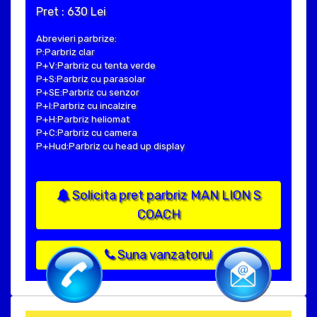
Pret : 630 Lei
Abrevieri parbrize:
P:Parbriz clar
P+V:Parbriz cu tenta verde
P+S:Parbriz cu parasolar
P+SE:Parbriz cu senzor
P+I:Parbriz cu incalzire
P+H:Parbriz heliomat
P+C:Parbriz cu camera
P+Hud:Parbriz cu head up display
Solicita pret parbriz MAN LION S
COACH
Suna vanzatorul