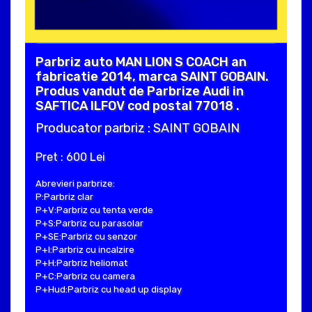
Parbriz auto MAN LION S COACH an
fabricatie 2014, marca SAINT GOBAIN.
Produs vandut de Parbrize Audi in
SAFTICA ILFOV cod postal 77018 .
Producator parbriz : SAINT GOBAIN
Pret : 600 Lei
Abrevieri parbrize:
P:Parbriz clar
P+V:Parbriz cu tenta verde
P+S:Parbriz cu parasolar
P+SE:Parbriz cu senzor
P+I:Parbriz cu incalzire
P+H:Parbriz heliomat
P+C:Parbriz cu camera
P+Hud:Parbriz cu head up display