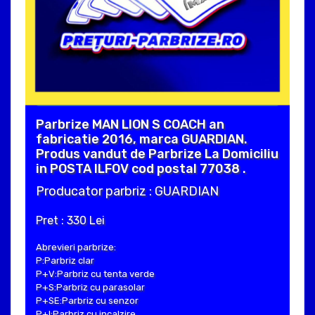
Parbrize MAN LION S COACH an
fabricatie 2016, marca GUARDIAN.
Produs vandut de Parbrize La Domiciliu
in POSTA ILFOV cod postal 77038 .
Producator parbriz : GUARDIAN
Pret : 330 Lei
Abrevieri parbrize:
P:Parbriz clar
P+V:Parbriz cu tenta verde
P+S:Parbriz cu parasolar
P+SE:Parbriz cu senzor
P+I:Parbriz cu incalzire