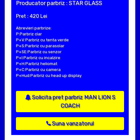
Producator parbriz : STAR GLASS
Pret : 420 Lei
Abrevieri parbrize:
P:Parbriz clar
P+V:Parbriz cu tenta verde
P+S:Parbriz cu parasolar
P+SE:Parbriz cu senzor
P+I:Parbriz cu incalzire
P+H:Parbriz heliomat
P+C:Parbriz cu camera
P+Hud:Parbriz cu head up display
Solicita pret parbriz MAN LION S
COACH
Suna vanzatorul