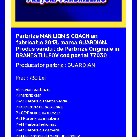
Parbrize MAN LION S COACH an
fabricatie 2013, marca GUARDIAN.
Produs vandut de Parbrize Originale in
BRANESTI ILFOV cod postal 77030 .
Producator parbriz : GUARDIAN
Pret : 730 Lei
Abrevieri parbrize:
P:Parbriz clar
P+V:Parbriz cu tenta verde
P+S:Parbriz cu parasolar
P+SE:Parbriz cu senzor
P+I:Parbriz cu incalzire
P+H:Parbriz heliomat
P+C:Parbriz cu camera
P+Hud:Parbriz cu head up display