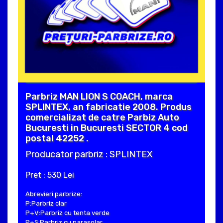
Parbriz MAN LION S COACH, marca
SPLINTEX, an fabricatie 2008. Produs
comercializat de catre Parbiz Auto
Bucuresti in Bucuresti SECTOR 4 cod
postal 42252 .
Producator parbriz : SPLINTEX
Pret : 530 Lei
Abrevieri parbrize:
P:Parbriz clar
P+V:Parbriz cu tenta verde
P+S:Parbriz cu parasolar