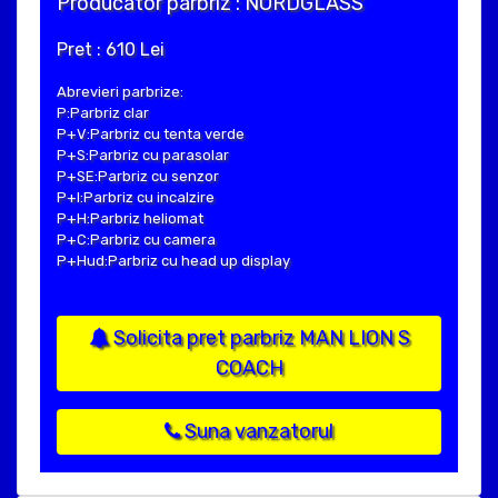
Producator parbriz : NORDGLASS
Pret : 610 Lei
Abrevieri parbrize:
P:Parbriz clar
P+V:Parbriz cu tenta verde
P+S:Parbriz cu parasolar
P+SE:Parbriz cu senzor
P+I:Parbriz cu incalzire
P+H:Parbriz heliomat
P+C:Parbriz cu camera
P+Hud:Parbriz cu head up display
Solicita pret parbriz MAN LION S
COACH
Suna vanzatorul