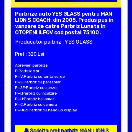
Parbrize auto YES GLASS pentru MAN
LION S COACH, din 2005. Produs pus in
vanzare de catre Parbriz Luneta in
OTOPENI ILFOV cod postal 75100 .
Producator parbriz : YES GLASS
Pret : 320 Lei
Abrevieri parbrize:
P:Parbriz clar
P+V:Parbriz cu tenta verde
P+S:Parbriz cu parasolar
P+SE:Parbriz cu senzor
P+I:Parbriz cu incalzire
P+H:Parbriz heliomat
P+C:Parbriz cu camera
P+Hud:Parbriz cu head up display
Solicita pret parbriz MAN LION S