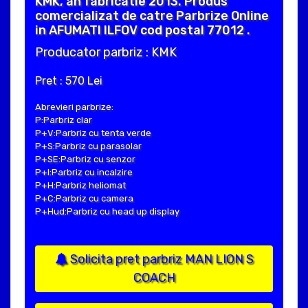
KMK, an fabricatie 2013. Produs
comercializat de catre Parbrize Online
in AFUMATI ILFOV cod postal 77012 .
Producator parbriz : KMK
Pret : 570 Lei
Abrevieri parbrize:
P:Parbriz clar
P+V:Parbriz cu tenta verde
P+S:Parbriz cu parasolar
P+SE:Parbriz cu senzor
P+I:Parbriz cu incalzire
P+H:Parbriz heliomat
P+C:Parbriz cu camera
P+Hud:Parbriz cu head up display
Solicita pret parbriz MAN LION S
COACH