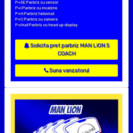
P+SE:Parbriz cu senzor
P+I:Parbriz cu incalzire
P+H:Parbriz heliomat
P+C:Parbriz cu camera
P+Hud:Parbriz cu head up display
Solicita pret parbriz MAN LION S
COACH
Suna vanzatorul