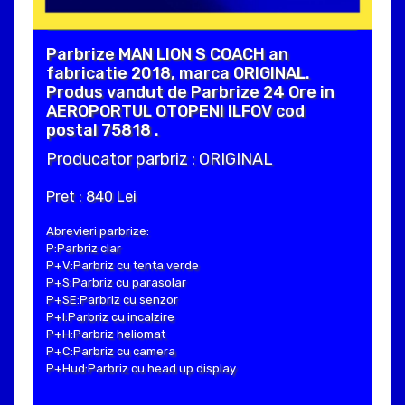
Parbrize MAN LION S COACH an
fabricatie 2018, marca ORIGINAL.
Produs vandut de Parbrize 24 Ore in
AEROPORTUL OTOPENI ILFOV cod
postal 75818 .
Producator parbriz : ORIGINAL
Pret : 840 Lei
Abrevieri parbrize:
P:Parbriz clar
P+V:Parbriz cu tenta verde
P+S:Parbriz cu parasolar
P+SE:Parbriz cu senzor
P+I:Parbriz cu incalzire
P+H:Parbriz heliomat
P+C:Parbriz cu camera
P+Hud:Parbriz cu head up display