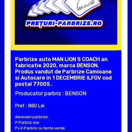
Parbrize auto MAN LION S COACH an
fabricatie 2020, marca BENSON.
Produs vandut de Parbrize Camioane
si Autocare in 1 DECEMBRIE ILFOV cod
postal 77005 .
Producator parbriz : BENSON
Pret : 880 Lei
Abrevieri parbrize:
P:Parbriz clar
P+V:Parbriz cu tenta verde