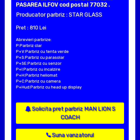
PASAREA ILFOV cod postal 77032 .
Producator parbriz : STAR GLASS
Pret : 810 Lei
Abrevieri parbrize:
P:Parbriz clar
P+V:Parbriz cu tenta verde
P+S:Parbriz cu parasolar
P+SE:Parbriz cu senzor
P+I:Parbriz cu incalzire
P+H:Parbriz heliomat
P+C:Parbriz cu camera
P+Hud:Parbriz cu head up display
Solicita pret parbriz MAN LION S
COACH
Suna vanzatorul