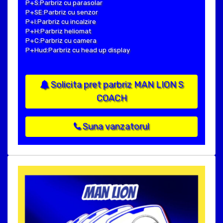
P+S:Parbriz cu parasolar
P+SE:Parbriz cu senzor
P+I:Parbriz cu incalzire
P+H:Parbriz heliomat
P+C:Parbriz cu camera
P+Hud:Parbriz cu head up display
Solicita pret parbriz MAN LION S
COACH
Suna vanzatorul