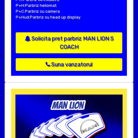
P+H:Parbriz heliomat
P+C:Parbriz cu camera
P+Hud:Parbriz cu head up display
Solicita pret parbriz MAN LION S
COACH
Suna vanzatorul