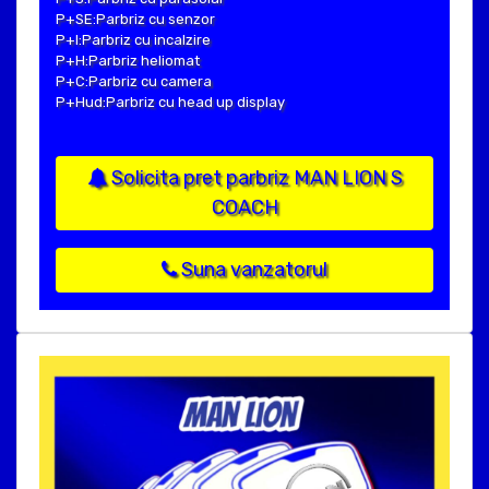
P+SE:Parbriz cu senzor
P+I:Parbriz cu incalzire
P+H:Parbriz heliomat
P+C:Parbriz cu camera
P+Hud:Parbriz cu head up display
Solicita pret parbriz MAN LION S
COACH
Suna vanzatorul