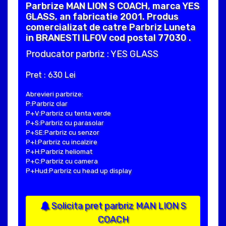
Parbrize MAN LION S COACH, marca YES
GLASS, an fabricatie 2001. Produs
comercializat de catre Parbriz Luneta
in BRANESTI ILFOV cod postal 77030 .
Producator parbriz : YES GLASS
Pret : 630 Lei
Abrevieri parbrize:
P:Parbriz clar
P+V:Parbriz cu tenta verde
P+S:Parbriz cu parasolar
P+SE:Parbriz cu senzor
P+I:Parbriz cu incalzire
P+H:Parbriz heliomat
P+C:Parbriz cu camera
P+Hud:Parbriz cu head up display
Solicita pret parbriz MAN LION S
COACH