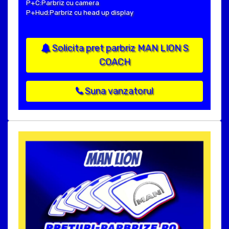
P+C:Parbriz cu camera
P+Hud:Parbriz cu head up display
Solicita pret parbriz MAN LION S
COACH
Suna vanzatorul