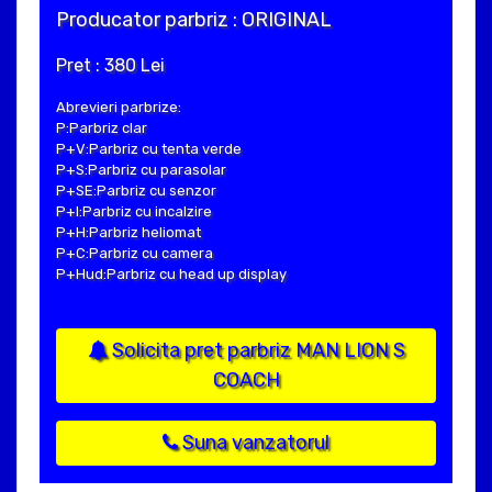
Producator parbriz : ORIGINAL
Pret : 380 Lei
Abrevieri parbrize:
P:Parbriz clar
P+V:Parbriz cu tenta verde
P+S:Parbriz cu parasolar
P+SE:Parbriz cu senzor
P+I:Parbriz cu incalzire
P+H:Parbriz heliomat
P+C:Parbriz cu camera
P+Hud:Parbriz cu head up display
Solicita pret parbriz MAN LION S
COACH
Suna vanzatorul