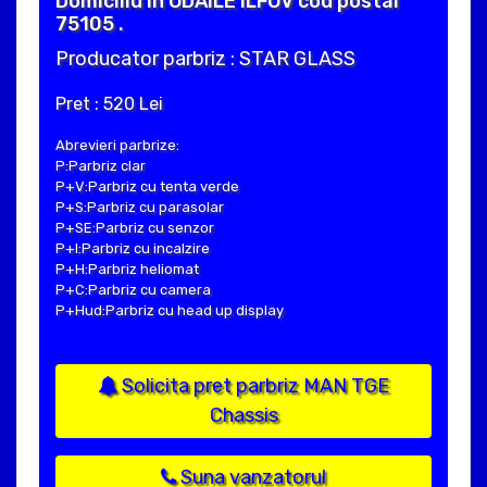
Domiciliu in ODAILE ILFOV cod postal
75105 .
Producator parbriz : STAR GLASS
Pret : 520 Lei
Abrevieri parbrize:
P:Parbriz clar
P+V:Parbriz cu tenta verde
P+S:Parbriz cu parasolar
P+SE:Parbriz cu senzor
P+I:Parbriz cu incalzire
P+H:Parbriz heliomat
P+C:Parbriz cu camera
P+Hud:Parbriz cu head up display
Solicita pret parbriz MAN TGE
Chassis
Suna vanzatorul