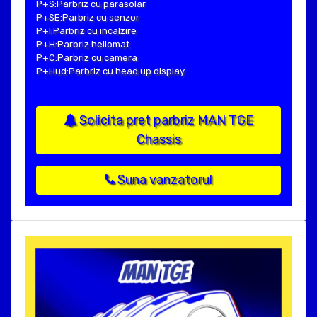
P+S:Parbriz cu parasolar
P+SE:Parbriz cu senzor
P+I:Parbriz cu incalzire
P+H:Parbriz heliomat
P+C:Parbriz cu camera
P+Hud:Parbriz cu head up display
Solicita pret parbriz MAN TGE
Chassis
Suna vanzatorul