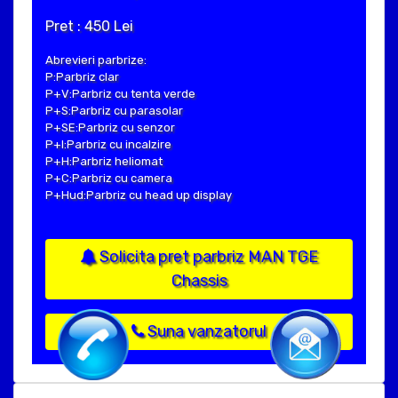
Pret : 450 Lei
Abrevieri parbrize:
P:Parbriz clar
P+V:Parbriz cu tenta verde
P+S:Parbriz cu parasolar
P+SE:Parbriz cu senzor
P+I:Parbriz cu incalzire
P+H:Parbriz heliomat
P+C:Parbriz cu camera
P+Hud:Parbriz cu head up display
Solicita pret parbriz MAN TGE
Chassis
Suna vanzatorul