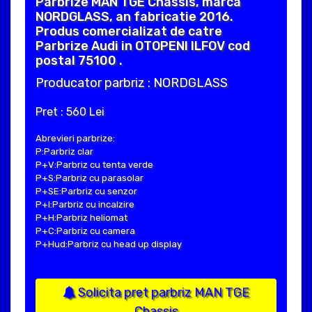
Parbrize MAN TGE Chassis, marca
NORDGLASS, an fabricatie 2016.
Produs comercializat de catre
Parbrize Audi in OTOPENI ILFOV cod
postal 75100 .
Producator parbriz : NORDGLASS
Pret : 560 Lei
Abrevieri parbrize:
P:Parbriz clar
P+V:Parbriz cu tenta verde
P+S:Parbriz cu parasolar
P+SE:Parbriz cu senzor
P+I:Parbriz cu incalzire
P+H:Parbriz heliomat
P+C:Parbriz cu camera
P+Hud:Parbriz cu head up display
Solicita pret parbriz MAN TGE
Chassis