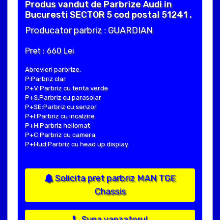
Produs vandut de Parbrize Audi in
Bucuresti SECTOR 5 cod postal 51241 .
Producator parbriz : GUARDIAN
Pret : 660 Lei
Abrevieri parbrize:
P:Parbriz clar
P+V:Parbriz cu tenta verde
P+S:Parbriz cu parasolar
P+SE:Parbriz cu senzor
P+I:Parbriz cu incalzire
P+H:Parbriz heliomat
P+C:Parbriz cu camera
P+Hud:Parbriz cu head up display
Solicita pret parbriz MAN TGE
Chassis
Suna vanzatorul