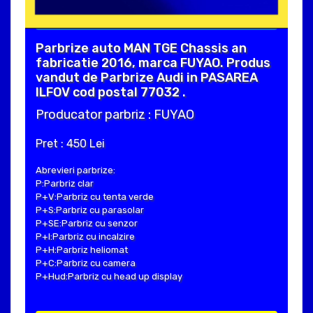
Parbrize auto MAN TGE Chassis an
fabricatie 2016, marca FUYAO. Produs
vandut de Parbrize Audi in PASAREA
ILFOV cod postal 77032 .
Producator parbriz : FUYAO
Pret : 450 Lei
Abrevieri parbrize:
P:Parbriz clar
P+V:Parbriz cu tenta verde
P+S:Parbriz cu parasolar
P+SE:Parbriz cu senzor
P+I:Parbriz cu incalzire
P+H:Parbriz heliomat
P+C:Parbriz cu camera
P+Hud:Parbriz cu head up display