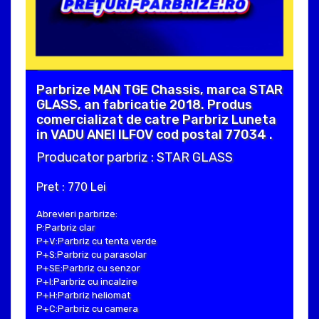
Parbrize MAN TGE Chassis, marca STAR
GLASS, an fabricatie 2018. Produs
comercializat de catre Parbriz Luneta
in VADU ANEI ILFOV cod postal 77034 .
Producator parbriz : STAR GLASS
Pret : 770 Lei
Abrevieri parbrize:
P:Parbriz clar
P+V:Parbriz cu tenta verde
P+S:Parbriz cu parasolar
P+SE:Parbriz cu senzor
P+I:Parbriz cu incalzire
P+H:Parbriz heliomat
P+C:Parbriz cu camera