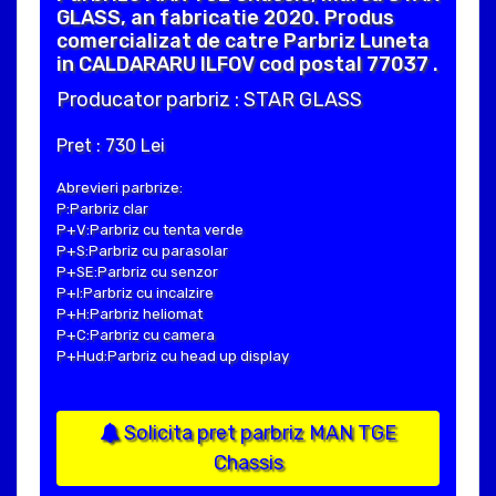
GLASS, an fabricatie 2020. Produs
comercializat de catre Parbriz Luneta
in CALDARARU ILFOV cod postal 77037 .
Producator parbriz : STAR GLASS
Pret : 730 Lei
Abrevieri parbrize:
P:Parbriz clar
P+V:Parbriz cu tenta verde
P+S:Parbriz cu parasolar
P+SE:Parbriz cu senzor
P+I:Parbriz cu incalzire
P+H:Parbriz heliomat
P+C:Parbriz cu camera
P+Hud:Parbriz cu head up display
Solicita pret parbriz MAN TGE
Chassis