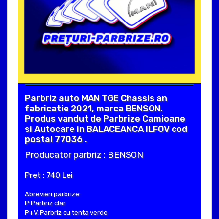
Parbriz auto MAN TGE Chassis an
fabricatie 2021, marca BENSON.
Produs vandut de Parbrize Camioane
si Autocare in BALACEANCA ILFOV cod
postal 77036 .
Producator parbriz : BENSON
Pret : 740 Lei
Abrevieri parbrize:
P:Parbriz clar
P+V:Parbriz cu tenta verde