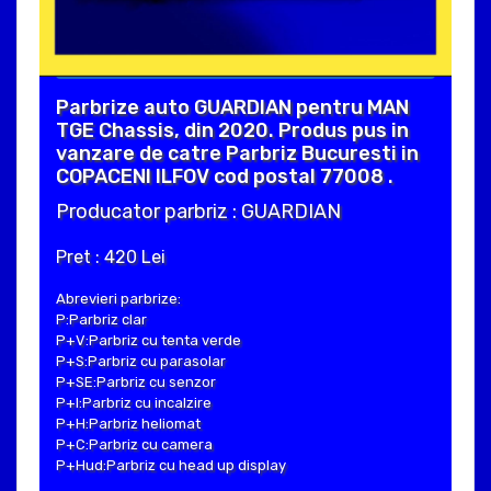
Parbrize auto GUARDIAN pentru MAN
TGE Chassis, din 2020. Produs pus in
vanzare de catre Parbriz Bucuresti in
COPACENI ILFOV cod postal 77008 .
Producator parbriz : GUARDIAN
Pret : 420 Lei
Abrevieri parbrize:
P:Parbriz clar
P+V:Parbriz cu tenta verde
P+S:Parbriz cu parasolar
P+SE:Parbriz cu senzor
P+I:Parbriz cu incalzire
P+H:Parbriz heliomat
P+C:Parbriz cu camera
P+Hud:Parbriz cu head up display