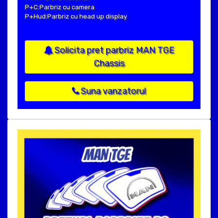
P+C:Parbriz cu camera
P+Hud:Parbriz cu head up display
Solicita pret parbriz MAN TGE
Chassis
Suna vanzatorul