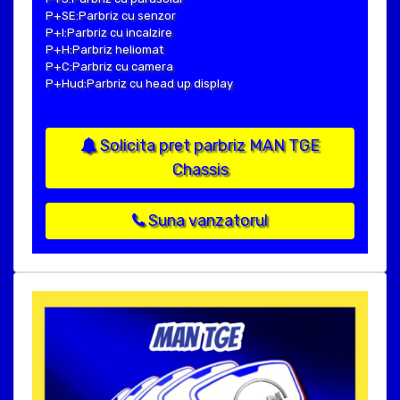
P+SE:Parbriz cu senzor
P+I:Parbriz cu incalzire
P+H:Parbriz heliomat
P+C:Parbriz cu camera
P+Hud:Parbriz cu head up display
Solicita pret parbriz MAN TGE
Chassis
Suna vanzatorul