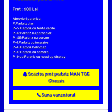
Pret : 600 Lei
Abrevieri parbrize:
P:Parbriz clar
P+V:Parbriz cu tenta verde
P+S:Parbriz cu parasolar
P+SE:Parbriz cu senzor
P+I:Parbriz cu incalzire
P+H:Parbriz heliomat
P+C:Parbriz cu camera
P+Hud:Parbriz cu head up display
Solicita pret parbriz MAN TGE
Chassis
Suna vanzatorul