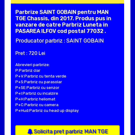
Parbrize SAINT GOBAIN pentru MAN
TGE Chassis, din 2017. Produs pus in
vanzare de catre Parbriz Luneta in
PASAREA ILFOV cod postal 77032 .
Producator parbriz : SAINT GOBAIN
Pret : 720 Lei
Abrevieri parbrize:
P:Parbriz clar
P+V:Parbriz cu tenta verde
P+S:Parbriz cu parasolar
P+SE:Parbriz cu senzor
P+I:Parbriz cu incalzire
P+H:Parbriz heliomat
P+C:Parbriz cu camera
P+Hud:Parbriz cu head up display
Solicita pret parbriz MAN TGE