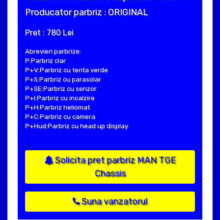
Producator parbriz : ORIGINAL
Pret : 780 Lei
Abrevieri parbrize:
P:Parbriz clar
P+V:Parbriz cu tenta verde
P+S:Parbriz cu parasolar
P+SE:Parbriz cu senzor
P+I:Parbriz cu incalzire
P+H:Parbriz heliomat
P+C:Parbriz cu camera
P+Hud:Parbriz cu head up display
Solicita pret parbriz MAN TGE
Chassis
Suna vanzatorul