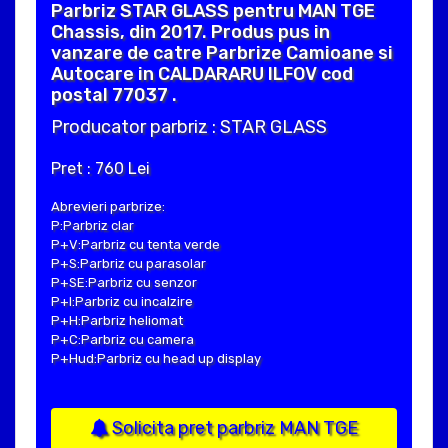
Parbriz STAR GLASS pentru MAN TGE
Chassis, din 2017. Produs pus in
vanzare de catre Parbrize Camioane si
Autocare in CALDARARU ILFOV cod
postal 77037 .
Producator parbriz : STAR GLASS
Pret : 760 Lei
Abrevieri parbrize:
P:Parbriz clar
P+V:Parbriz cu tenta verde
P+S:Parbriz cu parasolar
P+SE:Parbriz cu senzor
P+I:Parbriz cu incalzire
P+H:Parbriz heliomat
P+C:Parbriz cu camera
P+Hud:Parbriz cu head up display
Solicita pret parbriz MAN TGE