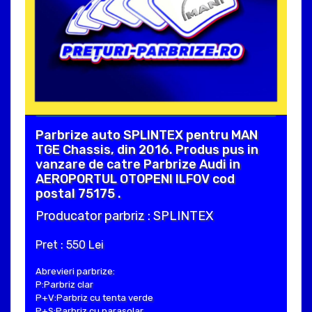
Parbrize auto SPLINTEX pentru MAN
TGE Chassis, din 2016. Produs pus in
vanzare de catre Parbrize Audi in
AEROPORTUL OTOPENI ILFOV cod
postal 75175 .
Producator parbriz : SPLINTEX
Pret : 550 Lei
Abrevieri parbrize:
P:Parbriz clar
P+V:Parbriz cu tenta verde
P+S:Parbriz cu parasolar