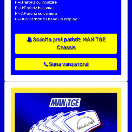
P+I:Parbriz cu incalzire
P+H:Parbriz heliomat
P+C:Parbriz cu camera
P+Hud:Parbriz cu head up display
Solicita pret parbriz MAN TGE
Chassis
Suna vanzatorul