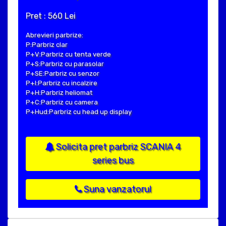
Pret : 560 Lei
Abrevieri parbrize:
P:Parbriz clar
P+V:Parbriz cu tenta verde
P+S:Parbriz cu parasolar
P+SE:Parbriz cu senzor
P+I:Parbriz cu incalzire
P+H:Parbriz heliomat
P+C:Parbriz cu camera
P+Hud:Parbriz cu head up display
Solicita pret parbriz SCANIA 4
series bus
Suna vanzatorul