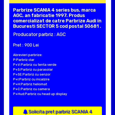
Parbrize SCANIA 4 series bus, marca
AGC, an fabricatie 1997. Produs
comercializat de catre Parbrize Audi in
Bucuresti SECTOR 5 cod postal 50681 .
Producator parbriz : AGC
Pret : 900 Lei
Abrevieri parbrize:
P:Parbriz clar
P+V:Parbriz cu tenta verde
P+S:Parbriz cu parasolar
P+SE:Parbriz cu senzor
P+I:Parbriz cu incalzire
P+H:Parbriz heliomat
P+C:Parbriz cu camera
P+Hud:Parbriz cu head up display
Solicita pret parbriz SCANIA 4