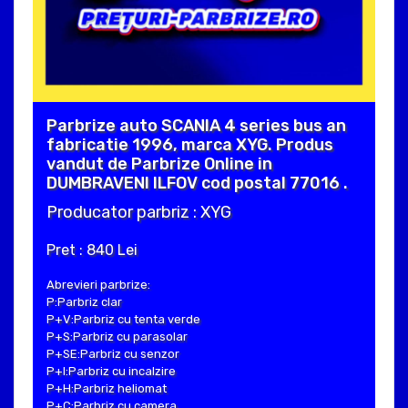
Parbrize auto SCANIA 4 series bus an
fabricatie 1996, marca XYG. Produs
vandut de Parbrize Online in
DUMBRAVENI ILFOV cod postal 77016 .
Producator parbriz : XYG
Pret : 840 Lei
Abrevieri parbrize:
P:Parbriz clar
P+V:Parbriz cu tenta verde
P+S:Parbriz cu parasolar
P+SE:Parbriz cu senzor
P+I:Parbriz cu incalzire
P+H:Parbriz heliomat
P+C:Parbriz cu camera