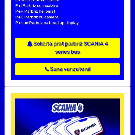
P+I:Parbriz cu incalzire
P+H:Parbriz heliomat
P+C:Parbriz cu camera
P+Hud:Parbriz cu head up display
Solicita pret parbriz SCANIA 4
series bus
Suna vanzatorul