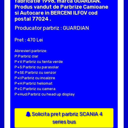
fabricatie 1998, marca GUARDIAN.
Produs vandut de Parbrize Camioane
si Autocare in BERCENI ILFOV cod
postal 77024 .
Producator parbriz : GUARDIAN
Pret : 470 Lei
Abrevieri parbrize:
P:Parbriz clar
P+V:Parbriz cu tenta verde
P+S:Parbriz cu parasolar
P+SE:Parbriz cu senzor
P+I:Parbriz cu incalzire
P+H:Parbriz heliomat
P+C:Parbriz cu camera
P+Hud:Parbriz cu head up display
Solicita pret parbriz SCANIA 4
series bus