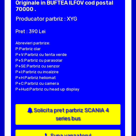
Originale in BUFTEA ILFOV cod postal
70000 .
Producator parbriz : XYG
Pret : 390 Lei
Abrevieri parbrize:
P:Parbriz clar
P+V:Parbriz cu tenta verde
P+S:Parbriz cu parasolar
P+SE:Parbriz cu senzor
P+I:Parbriz cu incalzire
P+H:Parbriz heliomat
P+C:Parbriz cu camera
P+Hud:Parbriz cu head up display
Solicita pret parbriz SCANIA 4
series bus
Suna vanzatorul