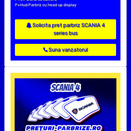
P+Hud:Parbriz cu head up display
Solicita pret parbriz SCANIA 4
series bus
Suna vanzatorul