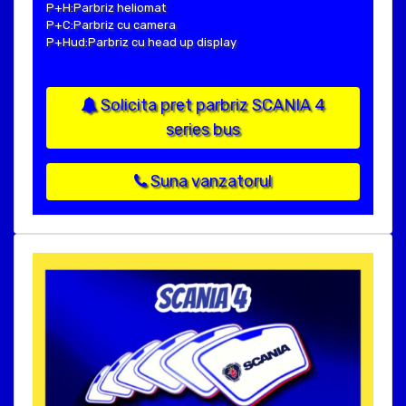
P+H:Parbriz heliomat
P+C:Parbriz cu camera
P+Hud:Parbriz cu head up display
Solicita pret parbriz SCANIA 4
series bus
Suna vanzatorul