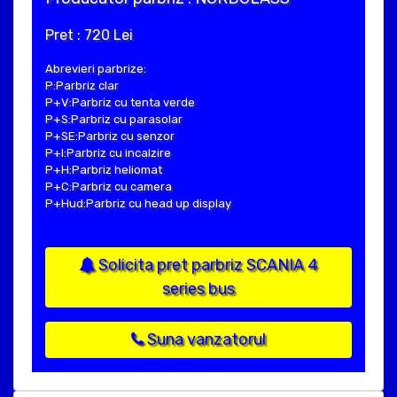
Pret : 720 Lei
Abrevieri parbrize:
P:Parbriz clar
P+V:Parbriz cu tenta verde
P+S:Parbriz cu parasolar
P+SE:Parbriz cu senzor
P+I:Parbriz cu incalzire
P+H:Parbriz heliomat
P+C:Parbriz cu camera
P+Hud:Parbriz cu head up display
Solicita pret parbriz SCANIA 4
series bus
Suna vanzatorul