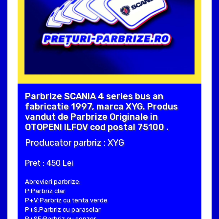
Parbrize SCANIA 4 series bus an
fabricatie 1997, marca XYG. Produs
vandut de Parbrize Originale in
OTOPENI ILFOV cod postal 75100 .
Producator parbriz : XYG
Pret : 450 Lei
Abrevieri parbrize:
P:Parbriz clar
P+V:Parbriz cu tenta verde
P+S:Parbriz cu parasolar
P+SE:Parbriz cu senzor