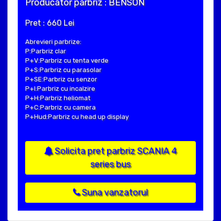
Producator parbriz : BENSON
Pret : 660 Lei
Abrevieri parbrize:
P:Parbriz clar
P+V:Parbriz cu tenta verde
P+S:Parbriz cu parasolar
P+SE:Parbriz cu senzor
P+I:Parbriz cu incalzire
P+H:Parbriz heliomat
P+C:Parbriz cu camera
P+Hud:Parbriz cu head up display
Solicita pret parbriz SCANIA 4
series bus
Suna vanzatorul