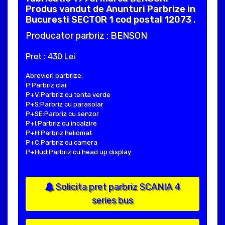
Produs vandut de Anunturi Parbrize in
Bucuresti SECTOR 1 cod postal 12073 .
Producator parbriz : BENSON
Pret : 430 Lei
Abrevieri parbrize:
P:Parbriz clar
P+V:Parbriz cu tenta verde
P+S:Parbriz cu parasolar
P+SE:Parbriz cu senzor
P+I:Parbriz cu incalzire
P+H:Parbriz heliomat
P+C:Parbriz cu camera
P+Hud:Parbriz cu head up display
Solicita pret parbriz SCANIA 4
series bus