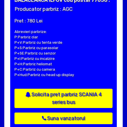
Producator parbriz : AGC
Pret : 780 Lei
Abrevieri parbrize:
P:Parbriz clar
P+V:Parbriz cu tenta verde
P+S:Parbriz cu parasolar
P+SE:Parbriz cu senzor
P+I:Parbriz cu incalzire
P+H:Parbriz heliomat
P+C:Parbriz cu camera
P+Hud:Parbriz cu head up display
Solicita pret parbriz SCANIA 4
series bus
Suna vanzatorul