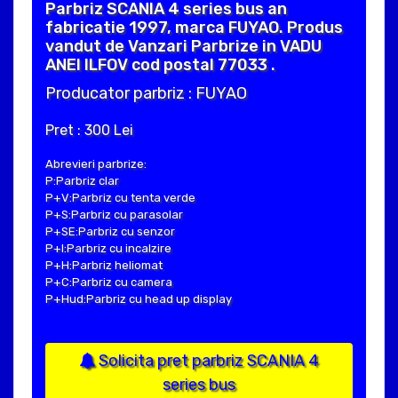
Parbriz SCANIA 4 series bus an
fabricatie 1997, marca FUYAO. Produs
vandut de Vanzari Parbrize in VADU
ANEI ILFOV cod postal 77033 .
Producator parbriz : FUYAO
Pret : 300 Lei
Abrevieri parbrize:
P:Parbriz clar
P+V:Parbriz cu tenta verde
P+S:Parbriz cu parasolar
P+SE:Parbriz cu senzor
P+I:Parbriz cu incalzire
P+H:Parbriz heliomat
P+C:Parbriz cu camera
P+Hud:Parbriz cu head up display
Solicita pret parbriz SCANIA 4
series bus