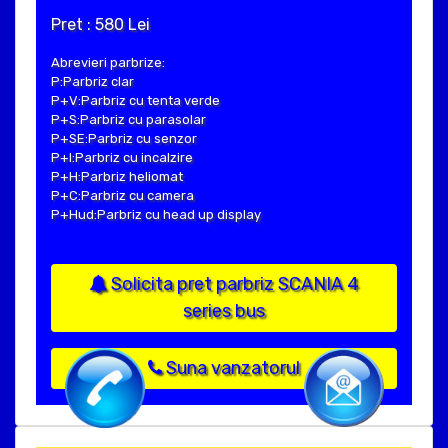
Pret : 580 Lei
Abrevieri parbrize:
P:Parbriz clar
P+V:Parbriz cu tenta verde
P+S:Parbriz cu parasolar
P+SE:Parbriz cu senzor
P+I:Parbriz cu incalzire
P+H:Parbriz heliomat
P+C:Parbriz cu camera
P+Hud:Parbriz cu head up display
Solicita pret parbriz SCANIA 4
series bus
Suna vanzatorul