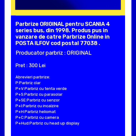
Parbrize ORIGINAL pentru SCANIA 4
series bus, din 1998. Produs pus in
vanzare de catre Parbrize Online in
POSTA ILFOV cod postal 77038 .
Producator parbriz : ORIGINAL
Pret : 300 Lei
Abrevieri parbrize:
P:Parbriz clar
P+V:Parbriz cu tenta verde
P+S:Parbriz cu parasolar
P+SE:Parbriz cu senzor
P+I:Parbriz cu incalzire
P+H:Parbriz heliomat
P+C:Parbriz cu camera
P+Hud:Parbriz cu head up display