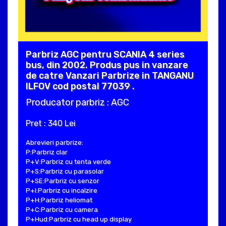
Parbriz AGC pentru SCANIA 4 series
bus, din 2002. Produs pus in vanzare
de catre Vanzari Parbrize in TANGANU
ILFOV cod postal 77039 .
Producator parbriz : AGC
Pret : 340 Lei
Abrevieri parbrize:
P:Parbriz clar
P+V:Parbriz cu tenta verde
P+S:Parbriz cu parasolar
P+SE:Parbriz cu senzor
P+I:Parbriz cu incalzire
P+H:Parbriz heliomat
P+C:Parbriz cu camera
P+Hud:Parbriz cu head up display