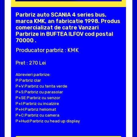
Parbriz auto SCANIA 4 series bus,
marca KMK, an fabricatie 1998. Produs
comercializat de catre Vanzari
Parbrize in BUFTEA ILFOV cod postal
70000 .
Producator parbriz : KMK
Pret : 270 Lei
Abrevieri parbrize:
P:Parbriz clar
P+V:Parbriz cu tenta verde
P+S:Parbriz cu parasolar
P+SE:Parbriz cu senzor
P+I:Parbriz cu incalzire
P+H:Parbriz heliomat
P+C:Parbriz cu camera
P+Hud:Parbriz cu head up display