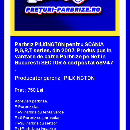
Parbriz PILKINGTON pentru SCANIA
P,G,R,T series, din 2007. Produs pus in
vanzare de catre Parbrize pe Net in
Bucuresti SECTOR 6 cod postal 68947
.
Producator parbriz : PILKINGTON
Pret : 750 Lei
Abrevieri parbrize:
P:Parbriz clar
P+V:Parbriz cu tenta verde
P+S:Parbriz cu parasolar
P+SE:Parbriz cu senzor
P+I:Parbriz cu incalzire