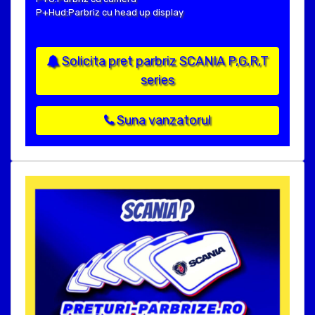
P+Hud:Parbriz cu head up display
Solicita pret parbriz SCANIA P,G,R,T
series
Suna vanzatorul