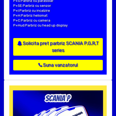
P+S:Parbriz cu parasolar
P+SE:Parbriz cu senzor
P+I:Parbriz cu incalzire
P+H:Parbriz heliomat
P+C:Parbriz cu camera
P+Hud:Parbriz cu head up display
Solicita pret parbriz SCANIA P,G,R,T
series
Suna vanzatorul