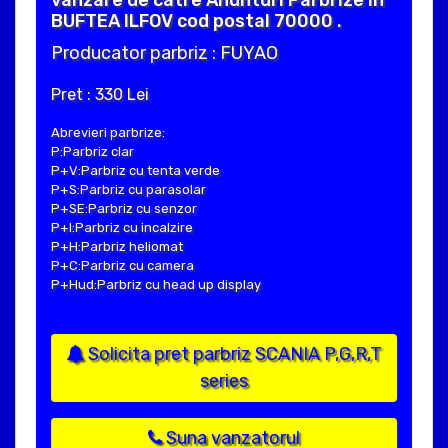
BUFTEA ILFOV cod postal 70000 .
Producator parbriz : FUYAO
Pret : 330 Lei
Abrevieri parbrize:
P:Parbriz clar
P+V:Parbriz cu tenta verde
P+S:Parbriz cu parasolar
P+SE:Parbriz cu senzor
P+I:Parbriz cu incalzire
P+H:Parbriz heliomat
P+C:Parbriz cu camera
P+Hud:Parbriz cu head up display
Solicita pret parbriz SCANIA P,G,R,T
series
Suna vanzatorul