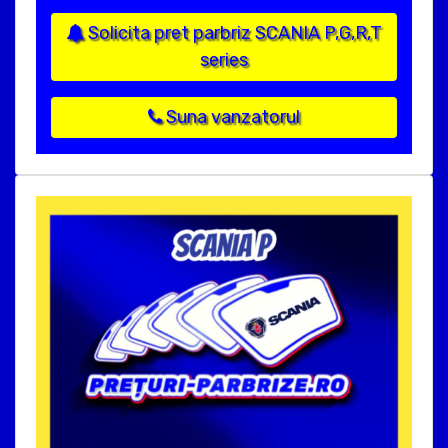
Solicita pret parbriz SCANIA P,G,R,T
series
Suna vanzatorul