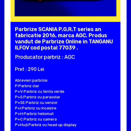
Parbrize SCANIA P,G,R,T series an
fabricatie 2016, marca AGC. Produs
vandut de Parbrize Online in TANGANU
ILFOV cod postal 77039 .
Producator parbriz : AGC
Pret : 290 Lei
Abrevieri parbrize:
P:Parbriz clar
P+V:Parbriz cu tenta verde
P+S:Parbriz cu parasolar
P+SE:Parbriz cu senzor
P+I:Parbriz cu incalzire
P+H:Parbriz heliomat
P+C:Parbriz cu camera
P+Hud:Parbriz cu head up display