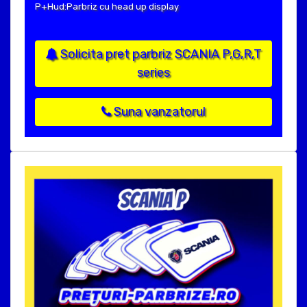
P+Hud:Parbriz cu head up display
Solicita pret parbriz SCANIA P,G,R,T
series
Suna vanzatorul