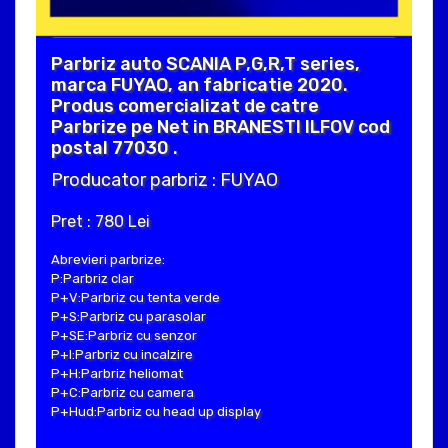
Parbriz auto SCANIA P,G,R,T series,
marca FUYAO, an fabricatie 2020.
Produs comercializat de catre
Parbrize pe Net in BRANESTI ILFOV cod
postal 77030 .
Producator parbriz : FUYAO
Pret : 780 Lei
Abrevieri parbrize:
P:Parbriz clar
P+V:Parbriz cu tenta verde
P+S:Parbriz cu parasolar
P+SE:Parbriz cu senzor
P+I:Parbriz cu incalzire
P+H:Parbriz heliomat
P+C:Parbriz cu camera
P+Hud:Parbriz cu head up display