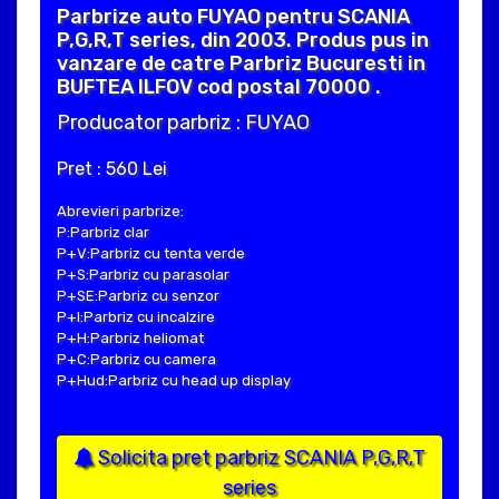
Parbrize auto FUYAO pentru SCANIA
P,G,R,T series, din 2003. Produs pus in
vanzare de catre Parbriz Bucuresti in
BUFTEA ILFOV cod postal 70000 .
Producator parbriz : FUYAO
Pret : 560 Lei
Abrevieri parbrize:
P:Parbriz clar
P+V:Parbriz cu tenta verde
P+S:Parbriz cu parasolar
P+SE:Parbriz cu senzor
P+I:Parbriz cu incalzire
P+H:Parbriz heliomat
P+C:Parbriz cu camera
P+Hud:Parbriz cu head up display
Solicita pret parbriz SCANIA P,G,R,T
series