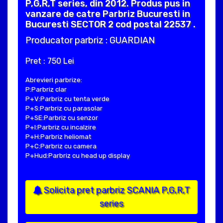
P,G,R,T series, din 2012. Produs pus in
vanzare de catre Parbriz Bucuresti in
Bucuresti SECTOR 2 cod postal 22537 .
Producator parbriz : GUARDIAN
Pret : 750 Lei
Abrevieri parbrize:
P:Parbriz clar
P+V:Parbriz cu tenta verde
P+S:Parbriz cu parasolar
P+SE:Parbriz cu senzor
P+I:Parbriz cu incalzire
P+H:Parbriz heliomat
P+C:Parbriz cu camera
P+Hud:Parbriz cu head up display
Solicita pret parbriz SCANIA P,G,R,T
series