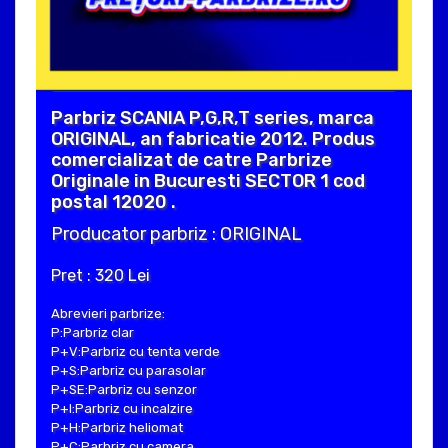
Parbriz SCANIA P,G,R,T series, marca
ORIGINAL, an fabricatie 2012. Produs
comercializat de catre Parbrize
Originale in Bucuresti SECTOR 1 cod
postal 12020 .
Producator parbriz : ORIGINAL
Pret : 320 Lei
Abrevieri parbrize:
P:Parbriz clar
P+V:Parbriz cu tenta verde
P+S:Parbriz cu parasolar
P+SE:Parbriz cu senzor
P+I:Parbriz cu incalzire
P+H:Parbriz heliomat
P+C:Parbriz cu camera