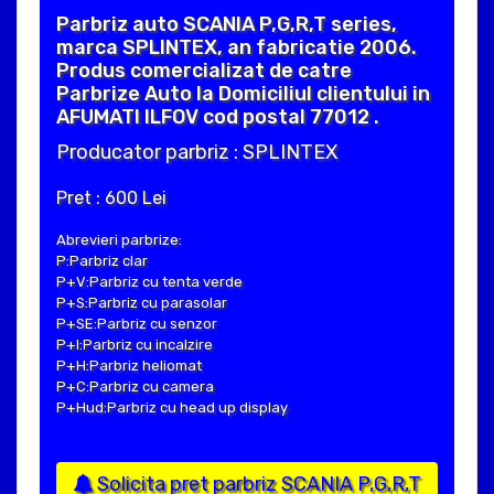
Parbriz auto SCANIA P,G,R,T series,
marca SPLINTEX, an fabricatie 2006.
Produs comercializat de catre
Parbrize Auto la Domiciliul clientului in
AFUMATI ILFOV cod postal 77012 .
Producator parbriz : SPLINTEX
Pret : 600 Lei
Abrevieri parbrize:
P:Parbriz clar
P+V:Parbriz cu tenta verde
P+S:Parbriz cu parasolar
P+SE:Parbriz cu senzor
P+I:Parbriz cu incalzire
P+H:Parbriz heliomat
P+C:Parbriz cu camera
P+Hud:Parbriz cu head up display
Solicita pret parbriz SCANIA P,G,R,T