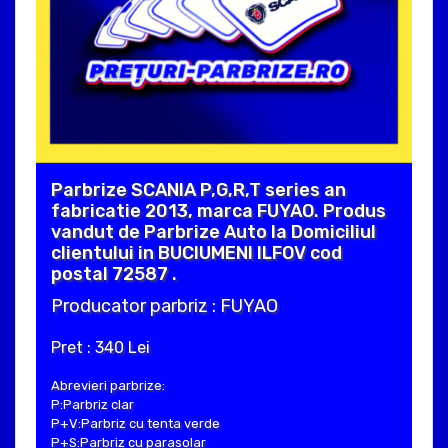
Parbrize SCANIA P,G,R,T series an
fabricatie 2013, marca FUYAO. Produs
vandut de Parbrize Auto la Domiciliul
clientului in BUCIUMENI ILFOV cod
postal 72587 .
Producator parbriz : FUYAO
Pret : 340 Lei
Abrevieri parbrize:
P:Parbriz clar
P+V:Parbriz cu tenta verde
P+S:Parbriz cu parasolar