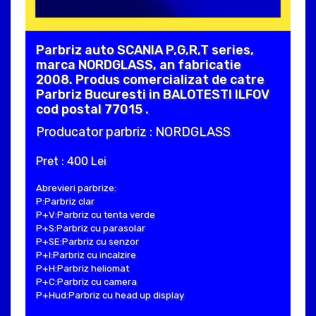
Parbriz auto SCANIA P,G,R,T series,
marca NORDGLASS, an fabricatie
2008. Produs comercializat de catre
Parbriz Bucuresti in BALOTESTI ILFOV
cod postal 77015 .
Producator parbriz : NORDGLASS
Pret : 400 Lei
Abrevieri parbrize:
P:Parbriz clar
P+V:Parbriz cu tenta verde
P+S:Parbriz cu parasolar
P+SE:Parbriz cu senzor
P+I:Parbriz cu incalzire
P+H:Parbriz heliomat
P+C:Parbriz cu camera
P+Hud:Parbriz cu head up display