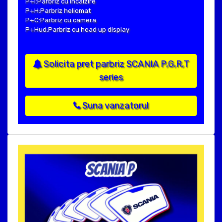
P+I:Parbriz cu incalzire
P+H:Parbriz heliomat
P+C:Parbriz cu camera
P+Hud:Parbriz cu head up display
Solicita pret parbriz SCANIA P,G,R,T
series
Suna vanzatorul