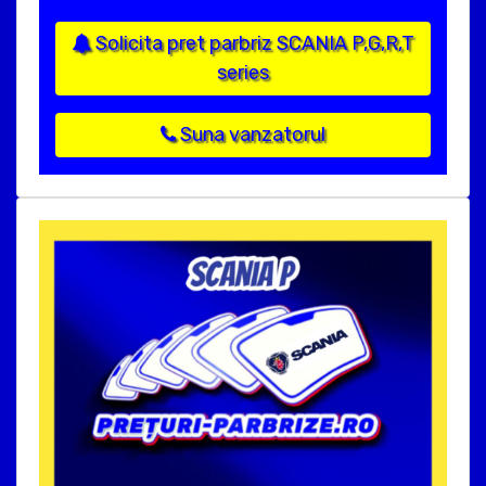
Solicita pret parbriz SCANIA P,G,R,T
series
Suna vanzatorul