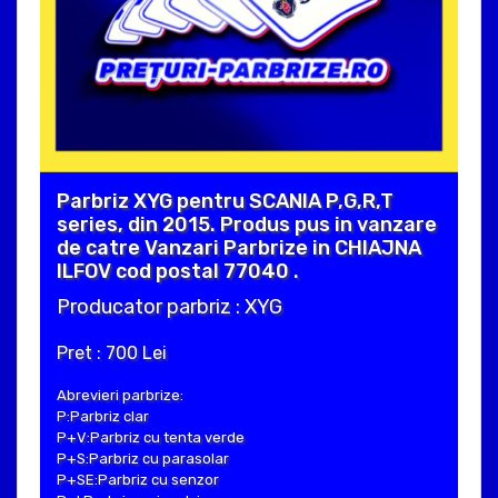
Parbriz XYG pentru SCANIA P,G,R,T
series, din 2015. Produs pus in vanzare
de catre Vanzari Parbrize in CHIAJNA
ILFOV cod postal 77040 .
Producator parbriz : XYG
Pret : 700 Lei
Abrevieri parbrize:
P:Parbriz clar
P+V:Parbriz cu tenta verde
P+S:Parbriz cu parasolar
P+SE:Parbriz cu senzor