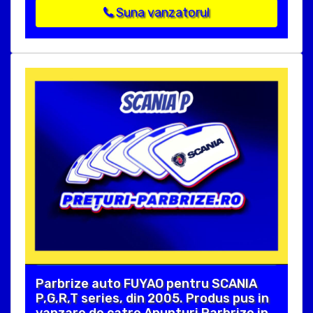
Suna vanzatorul
Parbrize auto FUYAO pentru SCANIA
P,G,R,T series, din 2005. Produs pus in
vanzare de catre Anunturi Parbrize in