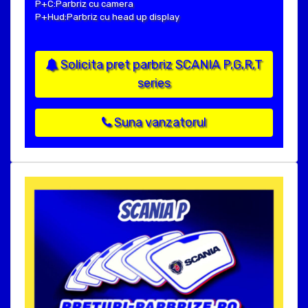
P+C:Parbriz cu camera
P+Hud:Parbriz cu head up display
Solicita pret parbriz SCANIA P,G,R,T
series
Suna vanzatorul