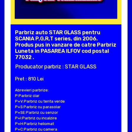
Parbriz auto STAR GLASS pentru
SCANIA P,G,R,T series, din 2006.
Produs pus in vanzare de catre Parbriz
Luneta in PASAREA ILFOV cod postal
77032 .
Producator parbriz : STAR GLASS
Pret : 810 Lei
Abrevieri parbrize:
P:Parbriz clar
P+V:Parbriz cu tenta verde
P+S:Parbriz cu parasolar
P+SE:Parbriz cu senzor
P+I:Parbriz cu incalzire
P+H:Parbriz heliomat
P+C:Parbriz cu camera