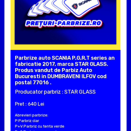
Parbrize auto SCANIA P,G,R,T series an
fabricatie 2017, marca STAR GLASS.
Produs vandut de Parbiz Auto
Bucuresti in DUMBRAVENI ILFOV cod
postal 77016 .
Producator parbriz : STAR GLASS
Pret : 640 Lei
Abrevieri parbrize:
P:Parbriz clar
P+V:Parbriz cu tenta verde