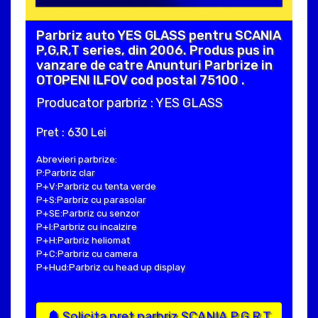
Parbriz auto YES GLASS pentru SCANIA
P,G,R,T series, din 2006. Produs pus in
vanzare de catre Anunturi Parbrize in
OTOPENI ILFOV cod postal 75100 .
Producator parbriz : YES GLASS
Pret : 630 Lei
Abrevieri parbrize:
P:Parbriz clar
P+V:Parbriz cu tenta verde
P+S:Parbriz cu parasolar
P+SE:Parbriz cu senzor
P+I:Parbriz cu incalzire
P+H:Parbriz heliomat
P+C:Parbriz cu camera
P+Hud:Parbriz cu head up display
Solicita pret parbriz SCANIA P,G,R,T