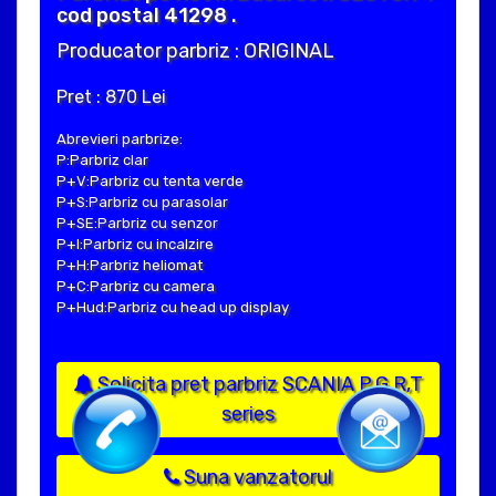
cod postal 41298 .
Producator parbriz : ORIGINAL
Pret : 870 Lei
Abrevieri parbrize:
P:Parbriz clar
P+V:Parbriz cu tenta verde
P+S:Parbriz cu parasolar
P+SE:Parbriz cu senzor
P+I:Parbriz cu incalzire
P+H:Parbriz heliomat
P+C:Parbriz cu camera
P+Hud:Parbriz cu head up display
Solicita pret parbriz SCANIA P,G,R,T
series
Suna vanzatorul