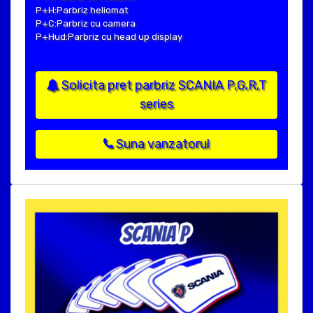
P+H:Parbriz heliomat
P+C:Parbriz cu camera
P+Hud:Parbriz cu head up display
Solicita pret parbriz SCANIA P,G,R,T
series
Suna vanzatorul