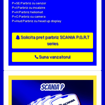
P+SE:Parbriz cu senzor
P+I:Parbriz cu incalzire
P+H:Parbriz heliomat
P+C:Parbriz cu camera
P+Hud:Parbriz cu head up display
Solicita pret parbriz SCANIA P,G,R,T
series
Suna vanzatorul