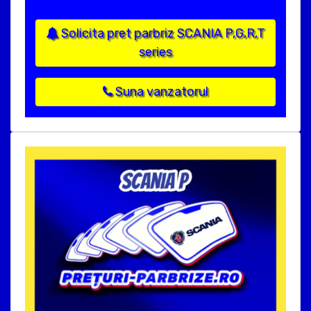
Solicita pret parbriz SCANIA P,G,R,T
series
Suna vanzatorul