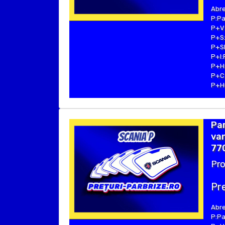
Abre
P:Pa
P+V:
P+S:
P+SE
P+I:
P+H:
P+C:
P+Hu
Par
van
770
Pro
Pre
Abre
P:Pa