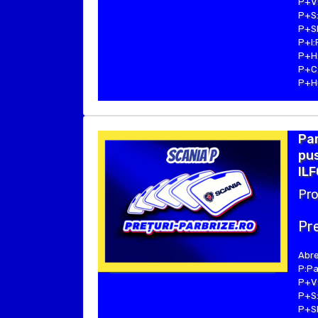
P+V:
P+S:
P+SE
P+I:
P+H:
P+C:
P+Hu
Pa
pus
ILF
Pro
Pre
Abre
P:Pa
P+V:
P+S:
P+SE