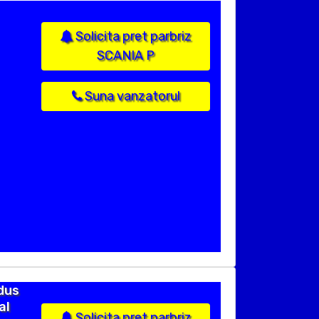
Solicita pret parbriz
SCANIA P
Suna vanzatorul
dus
al
Solicita pret parbriz