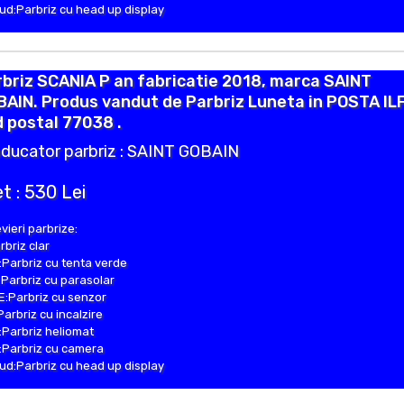
d:Parbriz cu head up display
briz SCANIA P an fabricatie 2018, marca SAINT
AIN. Produs vandut de Parbriz Luneta in POSTA IL
 postal 77038 .
ducator parbriz : SAINT GOBAIN
t : 530 Lei
vieri parbrize:
rbriz clar
Parbriz cu tenta verde
Parbriz cu parasolar
:Parbriz cu senzor
Parbriz cu incalzire
Parbriz heliomat
Parbriz cu camera
d:Parbriz cu head up display