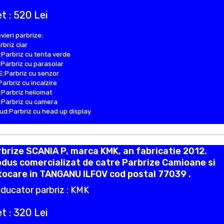
t : 520 Lei
vieri parbrize:
rbriz clar
Parbriz cu tenta verde
Parbriz cu parasolar
:Parbriz cu senzor
Parbriz cu incalzire
Parbriz heliomat
Parbriz cu camera
d:Parbriz cu head up display
brize SCANIA P, marca KMK, an fabricatie 2012.
dus comercializat de catre Parbrize Camioane si
ocare in TANGANU ILFOV cod postal 77039 .
ducator parbriz : KMK
t : 320 Lei