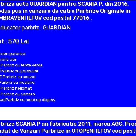
brize auto GUARDIAN pentru SCANIA P, din 2016.
dus pus in vanzare de catre Parbrize Originale in
MBRAVENI ILFOV cod postal 77016 .
ducator parbriz : GUARDIAN
t : 570 Lei
vieri parbrize:
rbriz clar
Parbriz cu tenta verde
Parbriz cu parasolar
:Parbriz cu senzor
Parbriz cu incalzire
Parbriz heliomat
Parbriz cu camera
d:Parbriz cu head up display
brize SCANIA P an fabricatie 2011, marca AGC. Pro
dut de Vanzari Parbrize in OTOPENI ILFOV cod post