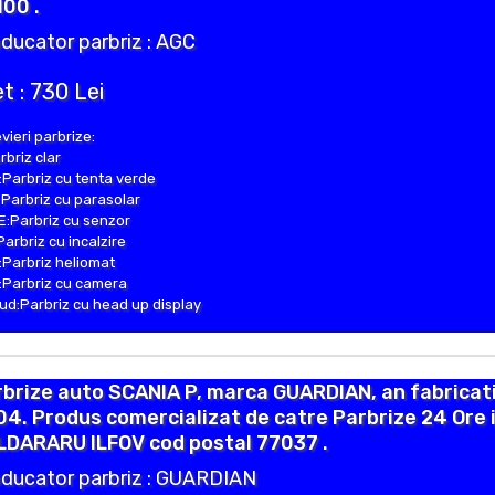
00 .
ducator parbriz : AGC
t : 730 Lei
vieri parbrize:
rbriz clar
Parbriz cu tenta verde
Parbriz cu parasolar
:Parbriz cu senzor
Parbriz cu incalzire
Parbriz heliomat
Parbriz cu camera
d:Parbriz cu head up display
brize auto SCANIA P, marca GUARDIAN, an fabricat
4. Produs comercializat de catre Parbrize 24 Ore 
LDARARU ILFOV cod postal 77037 .
ducator parbriz : GUARDIAN