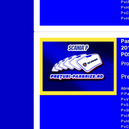
P+I:
P+H:
P+C:
P+Hu
Par
201
POS
Pro
Pre
Abre
P:Pa
P+V:
P+S:
P+SE
P+I:
P+H:
P+C: