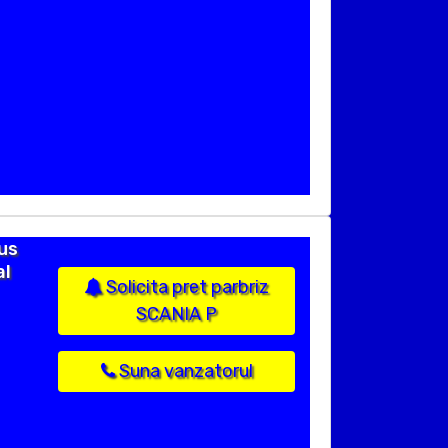
us
al
Solicita pret parbriz
SCANIA P
Suna vanzatorul