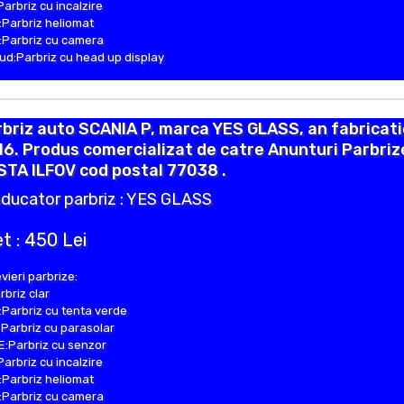
Parbriz cu incalzire
Parbriz heliomat
Parbriz cu camera
d:Parbriz cu head up display
briz auto SCANIA P, marca YES GLASS, an fabricati
6. Produs comercializat de catre Anunturi Parbriz
TA ILFOV cod postal 77038 .
ducator parbriz : YES GLASS
t : 450 Lei
vieri parbrize:
rbriz clar
Parbriz cu tenta verde
Parbriz cu parasolar
:Parbriz cu senzor
Parbriz cu incalzire
Parbriz heliomat
Parbriz cu camera