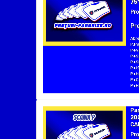
751
Pro
Pre
Abre
P:Pa
P+V:
P+S:
P+SE
P+I:
P+H:
P+C:
P+Hu
Par
200
CA
Pro