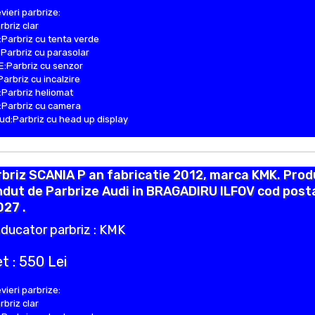
vieri parbrize:
rbriz clar
Parbriz cu tenta verde
Parbriz cu parasolar
:Parbriz cu senzor
Parbriz cu incalzire
Parbriz heliomat
Parbriz cu camera
d:Parbriz cu head up display
briz SCANIA P an fabricatie 2012, marca KMK. Prod
dut de Parbrize Audi in BRAGADIRU ILFOV cod post
27 .
ducator parbriz : KMK
t : 550 Lei
vieri parbrize:
rbriz clar