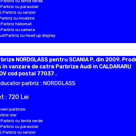
Parbriz cu tenta verde
Parbriz cu parasolar
:Parbriz cu senzor
Parbriz cu incalzire
Parbriz heliomat
Parbriz cu camera
d:Parbriz cu head up display
rbrize NORDGLASS pentru SCANIA P, din 2009. Prod
 in vanzare de catre Parbrize Audi in CALDARARU
OV cod postal 77037 .
ducator parbriz : NORDGLASS
t : 720 Lei
vieri parbrize:
rbriz clar
Parbriz cu tenta verde
Parbriz cu parasolar
:Parbriz cu senzor