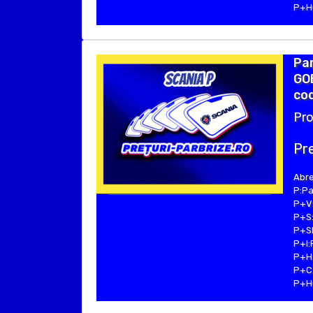
P+Hu
Par
GOB
cod
Pro
Pre
Abre
P:Pa
P+V:
P+S:
P+SE
P+I:
P+H:
P+C:
P+Hu