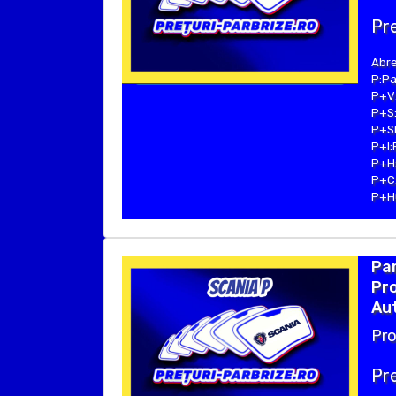
Pre
Abre
P:Pa
P+V:
P+S:
P+SE
P+I:
P+H:
P+C:
P+Hu
Par
Pro
Aut
Pro
Pre