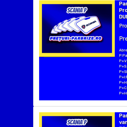
Par
Pro
DU
Pro
Pre
Abre
P:Pa
P+V:
P+S:
P+SE
P+I:
P+H:
P+C:
P+Hu
Par
van